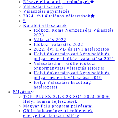
Részvételi adatok, eredmények
Választási szervek
Választási ügyintézés
2024. évi általános választások
*
Korábbi választások
Időközi Roma Nemzetiségi Választás
2023
Választás 2022
Időközi választás 2022
2022. évi HVB és HVI határozatok
Helyi önkormányzati képviselők és
polgármester időközi választása 2021
Valasztas.hu – Gölle időközi
önkormányzati választás jelöltjei
Helyi önkormányzati képviselők és
polgármesterek választása 2019
Helyi Választási Bizottság
határozatai
Pályázat
TOP_PLUSZ-3.1.3-23-SO1-2024-00006
Helyi humán fejlesztések
Magyar Falu program pályázatai
Gölle önkormányzati épületének
energetikai korszerűsítése