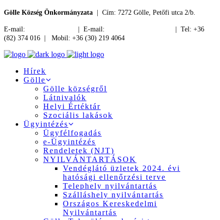
Gölle Község Önkormányzata
| Cím: 7272 Gölle, Petőfi utca 2/b.
E-mail:
jegyzo@golle.hu
| E-mail:
polgarmester@golle.hu
| Tel: +36
(82) 374 016 | Mobil: +36 (30) 219 4064
Hírek
Gölle
Gölle községről
Látnivalók
Helyi Értéktár
Szociális lakások
Ügyintézés
Ügyfélfogadás
e-Ügyintézés
Rendeletek (NJT)
NYILVÁNTARTÁSOK
Vendéglátó üzletek 2024. évi
hatósági ellenőrzési terve
Telephely nyilvántartás
Szálláshely nyilvántartás
Országos Kereskedelmi
Nyilvántartás