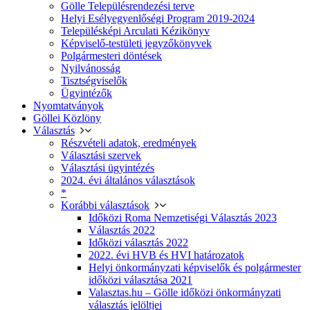
Gölle Településrendezési terve
Helyi Esélyegyenlőségi Program 2019-2024
Településképi Arculati Kézikönyv
Képviselő-testületi jegyzőkönyvek
Polgármesteri döntések
Nyilvánosság
Tisztségviselők
Ügyintézők
Nyomtatványok
Göllei Közlöny
Választás
Részvételi adatok, eredmények
Választási szervek
Választási ügyintézés
2024. évi általános választások
*
Korábbi választások
Időközi Roma Nemzetiségi Választás 2023
Választás 2022
Időközi választás 2022
2022. évi HVB és HVI határozatok
Helyi önkormányzati képviselők és polgármester
időközi választása 2021
Valasztas.hu – Gölle időközi önkormányzati
választás jelöltjei