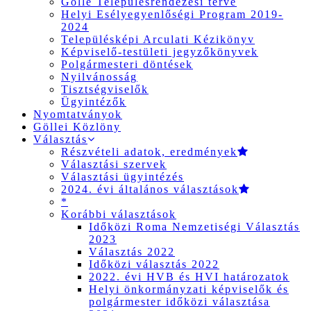
Gölle Településrendezési terve
Helyi Esélyegyenlőségi Program 2019-
2024
Településképi Arculati Kézikönyv
Képviselő-testületi jegyzőkönyvek
Polgármesteri döntések
Nyilvánosság
Tisztségviselők
Ügyintézők
Nyomtatványok
Göllei Közlöny
Választás
Részvételi adatok, eredmények
Választási szervek
Választási ügyintézés
2024. évi általános választások
*
Korábbi választások
Időközi Roma Nemzetiségi Választás
2023
Választás 2022
Időközi választás 2022
2022. évi HVB és HVI határozatok
Helyi önkormányzati képviselők és
polgármester időközi választása