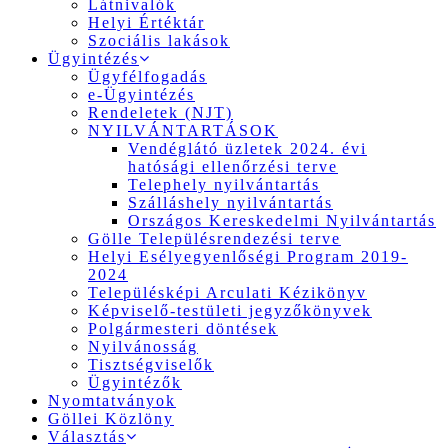
Látnivalók
Helyi Értéktár
Szociális lakások
Ügyintézés
Ügyfélfogadás
e-Ügyintézés
Rendeletek (NJT)
NYILVÁNTARTÁSOK
Vendéglátó üzletek 2024. évi
hatósági ellenőrzési terve
Telephely nyilvántartás
Szálláshely nyilvántartás
Országos Kereskedelmi Nyilvántartás
Gölle Településrendezési terve
Helyi Esélyegyenlőségi Program 2019-
2024
Településképi Arculati Kézikönyv
Képviselő-testületi jegyzőkönyvek
Polgármesteri döntések
Nyilvánosság
Tisztségviselők
Ügyintézők
Nyomtatványok
Göllei Közlöny
Választás