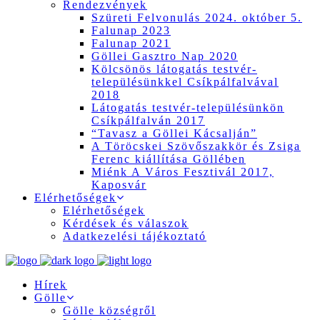
Rendezvények
Szüreti Felvonulás 2024. október 5.
Falunap 2023
Falunap 2021
Göllei Gasztro Nap 2020
Kölcsönös látogatás testvér-
településünkkel Csíkpálfalvával
2018
Látogatás testvér-településünkön
Csíkpálfalván 2017
“Tavasz a Göllei Kácsalján”
A Töröcskei Szövőszakkör és Zsiga
Ferenc kiállítása Göllében
Miénk A Város Fesztivál 2017,
Kaposvár
Elérhetőségek
Elérhetőségek
Kérdések és válaszok
Adatkezelési tájékoztató
Hírek
Gölle
Gölle községről