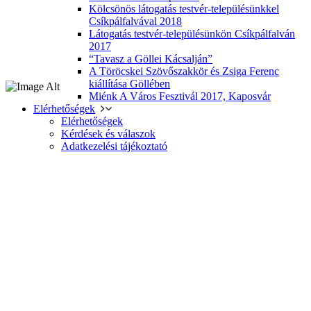
Kölcsönös látogatás testvér-településünkkel
Csíkpálfalvával 2018
Látogatás testvér-településünkön Csíkpálfalván
2017
“Tavasz a Göllei Kácsalján”
A Töröcskei Szövőszakkör és Zsiga Ferenc
kiállítása Göllében
Miénk A Város Fesztivál 2017, Kaposvár
Elérhetőségek
Elérhetőségek
Kérdések és válaszok
Adatkezelési tájékoztató