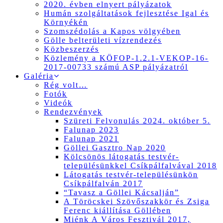
2020. évben elnyert pályázatok
Humán szolgáltatások fejlesztése Igal és
Környékén
Szomszédolás a Kapos völgyében
Gölle belterületi vízrendezés
Közbeszerzés
Közlemény a KÖFOP-1.2.1-VEKOP-16-
2017-00733 számú ASP pályázatról
Galéria
Rég volt…
Fotók
Videók
Rendezvények
Szüreti Felvonulás 2024. október 5.
Falunap 2023
Falunap 2021
Göllei Gasztro Nap 2020
Kölcsönös látogatás testvér-
településünkkel Csíkpálfalvával 2018
Látogatás testvér-településünkön
Csíkpálfalván 2017
“Tavasz a Göllei Kácsalján”
A Töröcskei Szövőszakkör és Zsiga
Ferenc kiállítása Göllében
Miénk A Város Fesztivál 2017,