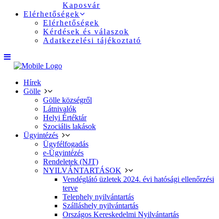
Kaposvár
Elérhetőségek
Elérhetőségek
Kérdések és válaszok
Adatkezelési tájékoztató
Hírek
Gölle
Gölle községről
Látnivalók
Helyi Értéktár
Szociális lakások
Ügyintézés
Ügyfélfogadás
e-Ügyintézés
Rendeletek (NJT)
NYILVÁNTARTÁSOK
Vendéglátó üzletek 2024. évi hatósági ellenőrzési
terve
Telephely nyilvántartás
Szálláshely nyilvántartás
Országos Kereskedelmi Nyilvántartás