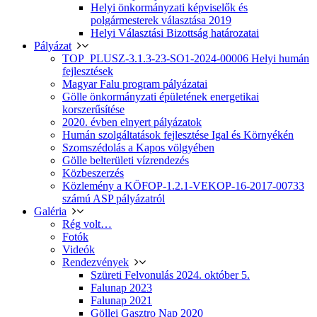
Helyi önkormányzati képviselők és
polgármesterek választása 2019
Helyi Választási Bizottság határozatai
Pályázat
TOP_PLUSZ-3.1.3-23-SO1-2024-00006 Helyi humán
fejlesztések
Magyar Falu program pályázatai
Gölle önkormányzati épületének energetikai
korszerűsítése
2020. évben elnyert pályázatok
Humán szolgáltatások fejlesztése Igal és Környékén
Szomszédolás a Kapos völgyében
Gölle belterületi vízrendezés
Közbeszerzés
Közlemény a KÖFOP-1.2.1-VEKOP-16-2017-00733
számú ASP pályázatról
Galéria
Rég volt…
Fotók
Videók
Rendezvények
Szüreti Felvonulás 2024. október 5.
Falunap 2023
Falunap 2021
Göllei Gasztro Nap 2020