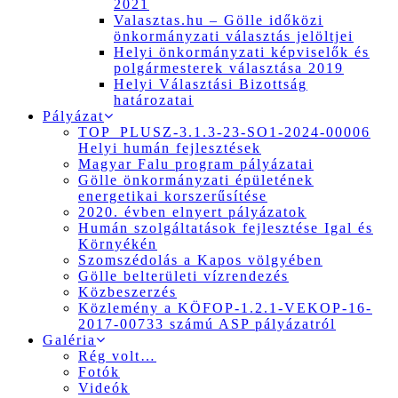
2021
Valasztas.hu – Gölle időközi
önkormányzati választás jelöltjei
Helyi önkormányzati képviselők és
polgármesterek választása 2019
Helyi Választási Bizottság
határozatai
Pályázat
TOP_PLUSZ-3.1.3-23-SO1-2024-00006
Helyi humán fejlesztések
Magyar Falu program pályázatai
Gölle önkormányzati épületének
energetikai korszerűsítése
2020. évben elnyert pályázatok
Humán szolgáltatások fejlesztése Igal és
Környékén
Szomszédolás a Kapos völgyében
Gölle belterületi vízrendezés
Közbeszerzés
Közlemény a KÖFOP-1.2.1-VEKOP-16-
2017-00733 számú ASP pályázatról
Galéria
Rég volt…
Fotók
Videók