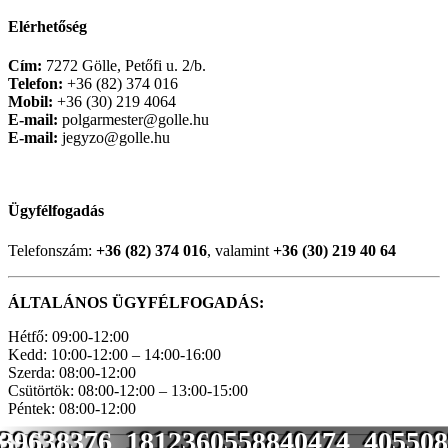
Elérhetőség
Cím:
7272 Gölle, Petőfi u. 2/b.
Telefon:
+36 (82) 374 016
Mobil:
+36 (30) 219 4064
E-mail:
polgarmester@golle.hu
E-mail:
jegyzo@golle.hu
Ügyfélfogadás
Telefonszám:
+36 (82) 374 016
, valamint
+36 (30) 219 40 64
ÁLTALÁNOS ÜGYFÉLFOGADÁS:
Hétfő: 09:00-12:00
Kedd: 10:00-12:00 – 14:00-16:00
Szerda: 08:00-12:00
Csütörtök: 08:00-12:00 – 13:00-15:00
Péntek: 08:00-12:00
39638376_1812360558840474_405508