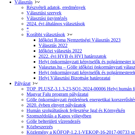
Választás
Részvételi adatok, eredmények
Választási szervek
Választási ügyintézés
2024. évi általános választások
*
Korábbi választások
Időközi Roma Nemzetiségi Választás 2023
Választás 2022
Időközi választás 2022
2022. évi HVB és HVI határozatok
Helyi önkormányzati képviselők és polgármester i
Valasztas.hu – Gölle időközi önkormányzati választá
Helyi önkormányzati képviselők és polgármesterek
Helyi Választási Bizottság határozatai
Pályázat
TOP_PLUSZ-3.1.3-23-SO1-2024-00006 Helyi humán fej
Magyar Falu program pályázatai
Gölle önkormányzati épületének energetikai korszerűsíté
2020. évben elnyert pályázatok
Humán szolgáltatások fejlesztése Igal és Környékén
Szomszédolás a Kapos völgyében
Gölle belterületi vízrendezés
Közbeszerzés
Közlemény a KÖFOP-1.2.1-VEKOP-16-2017-00733 szá