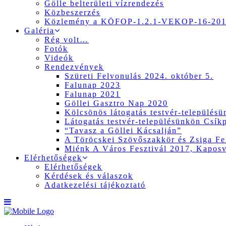
Gölle belterületi vízrendezés
Közbeszerzés
Közlemény a KÖFOP-1.2.1-VEKOP-16-2017
Galéria
Rég volt…
Fotók
Videók
Rendezvények
Szüreti Felvonulás 2024. október 5.
Falunap 2023
Falunap 2021
Göllei Gasztro Nap 2020
Kölcsönös látogatás testvér-település
Látogatás testvér-településünkön Csík
“Tavasz a Göllei Kácsalján”
A Töröcskei Szövőszakkör és Zsiga Fer
Miénk A Város Fesztivál 2017, Kapos
Elérhetőségek
Elérhetőségek
Kérdések és válaszok
Adatkezelési tájékoztató