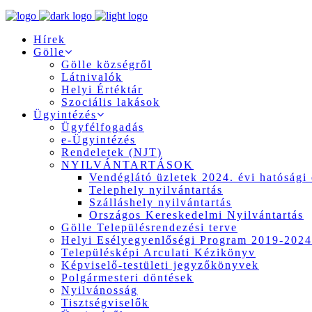
Hírek
Gölle
Gölle községről
Látnivalók
Helyi Értéktár
Szociális lakások
Ügyintézés
Ügyfélfogadás
e-Ügyintézés
Rendeletek (NJT)
NYILVÁNTARTÁSOK
Vendéglátó üzletek 2024. évi hatósági 
Telephely nyilvántartás
Szálláshely nyilvántartás
Országos Kereskedelmi Nyilvántartás
Gölle Településrendezési terve
Helyi Esélyegyenlőségi Program 2019-2024
Településképi Arculati Kézikönyv
Képviselő-testületi jegyzőkönyvek
Polgármesteri döntések
Nyilvánosság
Tisztségviselők