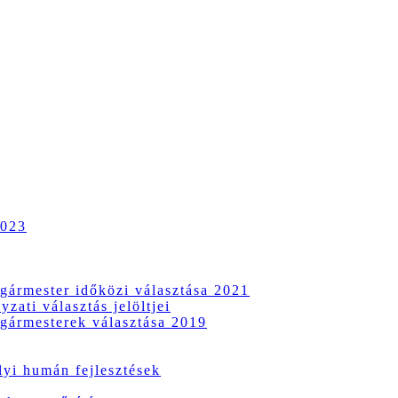
2023
gármester időközi választása 2021
zati választás jelöltjei
gármesterek választása 2019
i humán fejlesztések