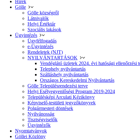
Hírek
Gölle
Gölle községről
Látnivalók
Helyi Értéktár
Szociális lakások
Ügyintézés
Ügyfélfogadás
e-Ügyintézés
Rendeletek (NJT)
NYILVÁNTARTÁSOK
Vendéglátó üzletek 2024. évi hatósági ellenőrzési t
Telephely nyilvántartás
Szálláshely nyilvántartás
Országos Kereskedelmi Nyilvántartás
Gölle Településrendezési terve
Helyi Esélyegyenlőségi Program 2019-2024
Településképi Arculati Kézikönyv
Képviselő-testületi jegyzőkönyvek
Polgármesteri döntések
Nyilvánosság
Tisztségviselők
Ügyintézők
Nyomtatványok
Göllei Közlöny