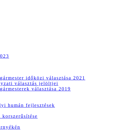
2023
gármester időközi választása 2021
zati választás jelöltjei
gármesterek választása 2019
i humán fejlesztések
 korszerűsítése
örnyékén