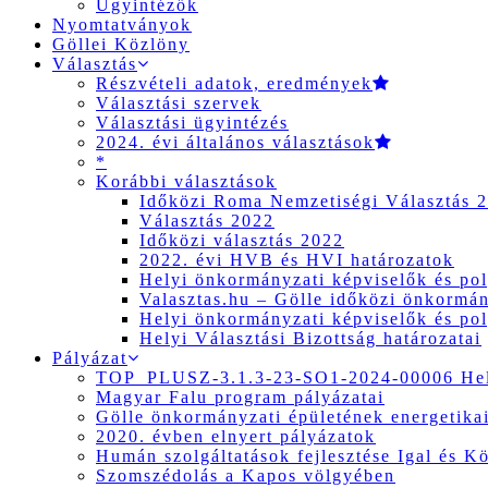
Ügyintézők
Nyomtatványok
Göllei Közlöny
Választás
Részvételi adatok, eredmények
Választási szervek
Választási ügyintézés
2024. évi általános választások
*
Korábbi választások
Időközi Roma Nemzetiségi Választás 
Választás 2022
Időközi választás 2022
2022. évi HVB és HVI határozatok
Helyi önkormányzati képviselők és pol
Valasztas.hu – Gölle időközi önkormány
Helyi önkormányzati képviselők és pol
Helyi Választási Bizottság határozatai
Pályázat
TOP_PLUSZ-3.1.3-23-SO1-2024-00006 Hely
Magyar Falu program pályázatai
Gölle önkormányzati épületének energetikai
2020. évben elnyert pályázatok
Humán szolgáltatások fejlesztése Igal és K
Szomszédolás a Kapos völgyében