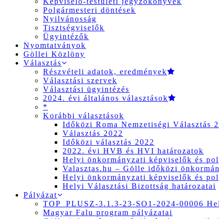
Képviselő-testületi jegyzőkönyvek
Polgármesteri döntések
Nyilvánosság
Tisztségviselők
Ügyintézők
Nyomtatványok
Göllei Közlöny
Választás
Részvételi adatok, eredmények
Választási szervek
Választási ügyintézés
2024. évi általános választások
*
Korábbi választások
Időközi Roma Nemzetiségi Választás 
Választás 2022
Időközi választás 2022
2022. évi HVB és HVI határozatok
Helyi önkormányzati képviselők és pol
Valasztas.hu – Gölle időközi önkormány
Helyi önkormányzati képviselők és pol
Helyi Választási Bizottság határozatai
Pályázat
TOP_PLUSZ-3.1.3-23-SO1-2024-00006 Hely
Magyar Falu program pályázatai