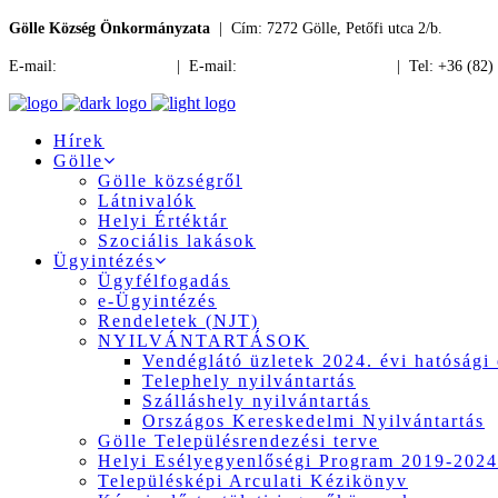
Gölle Község Önkormányzata
| Cím: 7272 Gölle, Petőfi utca 2/b.
E-mail:
jegyzo@golle.hu
| E-mail:
polgarmester@golle.hu
| Tel: +36 (82)
Hírek
Gölle
Gölle községről
Látnivalók
Helyi Értéktár
Szociális lakások
Ügyintézés
Ügyfélfogadás
e-Ügyintézés
Rendeletek (NJT)
NYILVÁNTARTÁSOK
Vendéglátó üzletek 2024. évi hatósági 
Telephely nyilvántartás
Szálláshely nyilvántartás
Országos Kereskedelmi Nyilvántartás
Gölle Településrendezési terve
Helyi Esélyegyenlőségi Program 2019-2024
Településképi Arculati Kézikönyv