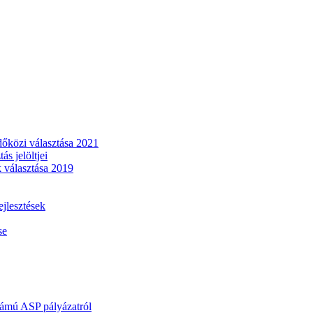
dőközi választása 2021
s jelöltjei
 választása 2019
lesztések
se
mú ASP pályázatról