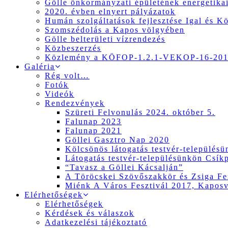
Gölle önkormányzati épületének energetikai
2020. évben elnyert pályázatok
Humán szolgáltatások fejlesztése Igal és K
Szomszédolás a Kapos völgyében
Gölle belterületi vízrendezés
Közbeszerzés
Közlemény a KÖFOP-1.2.1-VEKOP-16-2017
Galéria
Rég volt…
Fotók
Videók
Rendezvények
Szüreti Felvonulás 2024. október 5.
Falunap 2023
Falunap 2021
Göllei Gasztro Nap 2020
Kölcsönös látogatás testvér-település
Látogatás testvér-településünkön Csík
“Tavasz a Göllei Kácsalján”
A Töröcskei Szövőszakkör és Zsiga Fer
Miénk A Város Fesztivál 2017, Kapos
Elérhetőségek
Elérhetőségek
Kérdések és válaszok
Adatkezelési tájékoztató