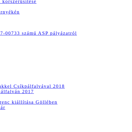
 korszerűsítése
örnyékén
-00733 számú ASP pályázatról
ünkkel Csíkpálfalvával 2018
pálfalván 2017
enc kiállítása Göllében
vár