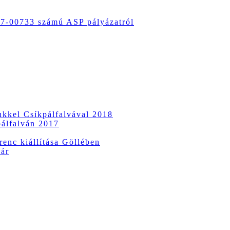
-00733 számú ASP pályázatról
ünkkel Csíkpálfalvával 2018
pálfalván 2017
enc kiállítása Göllében
vár