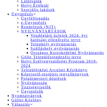
Látnivalók
Helyi Értéktár
Szociális lakások
Ügyintézés
Ügyfélfogadás
e-Ügyintézés
Rendeletek (NJT)
NYILVÁNTARTÁSOK
Vendéglátó üzletek 2024. évi
hatósági ellenőrzési terve
Telephely nyilvántartás
Szálláshely nyilvántartás
Országos Kereskedelmi Nyilvántartás
Gölle Településrendezési terve
Helyi Esélyegyenlőségi Program 2019-
2024
Településképi Arculati Kézikönyv
Képviselő-testületi jegyzőkönyvek
Polgármesteri döntések
Nyilvánosság
Tisztségviselők
Ügyintézők
Nyomtatványok
Göllei Közlöny
Választás