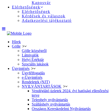
Kaposvár
Elérhetőségek
Elérhetőségek
Kérdések és válaszok
Adatkezelési tájékoztató
Hírek
Gölle
Gölle községről
Látnivalók
Helyi Értéktár
Szociális lakások
Ügyintézés
Ügyfélfogadás
e-Ügyintézés
Rendeletek (NJT)
NYILVÁNTARTÁSOK
Vendéglátó üzletek 2024. évi hatósági ellenőrzési
terve
Telephely nyilvántartás
Szálláshely nyilvántartás
Országos Kereskedelmi Nyilvántartás