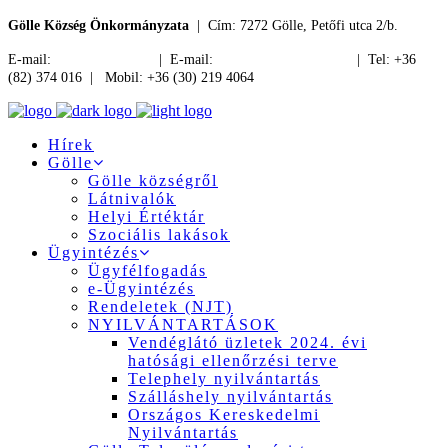
Gölle Község Önkormányzata
| Cím: 7272 Gölle, Petőfi utca 2/b.
E-mail:
jegyzo@golle.hu
| E-mail:
polgarmester@golle.hu
| Tel: +36
(82) 374 016 | Mobil: +36 (30) 219 4064
Hírek
Gölle
Gölle községről
Látnivalók
Helyi Értéktár
Szociális lakások
Ügyintézés
Ügyfélfogadás
e-Ügyintézés
Rendeletek (NJT)
NYILVÁNTARTÁSOK
Vendéglátó üzletek 2024. évi
hatósági ellenőrzési terve
Telephely nyilvántartás
Szálláshely nyilvántartás
Országos Kereskedelmi
Nyilvántartás