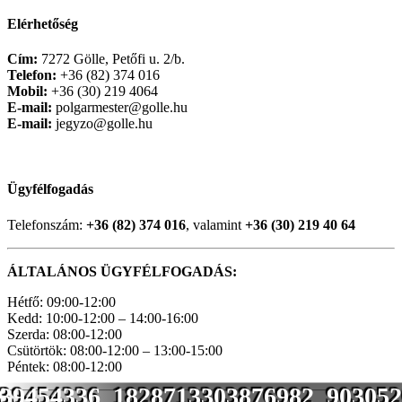
Elérhetőség
Cím:
7272 Gölle, Petőfi u. 2/b.
Telefon:
+36 (82) 374 016
Mobil:
+36 (30) 219 4064
E-mail:
polgarmester@golle.hu
E-mail:
jegyzo@golle.hu
Ügyfélfogadás
Telefonszám:
+36 (82) 374 016
, valamint
+36 (30) 219 40 64
ÁLTALÁNOS ÜGYFÉLFOGADÁS:
Hétfő: 09:00-12:00
Kedd: 10:00-12:00 – 14:00-16:00
Szerda: 08:00-12:00
Csütörtök: 08:00-12:00 – 13:00-15:00
Péntek: 08:00-12:00
39454336_1828713303876982_903052