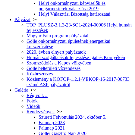
Helyi önkormányzati képviselők és
polgármesterek választása 2019
Helyi Választási Bizottság határozatai
Pályázat
TOP_PLUSZ-3.1.3-23-SO1-2024-00006 Helyi humán
fejlesztések
Magyar Falu program pályázatai
Gölle önkormányzati épületének energetikai
korszerűsítése
2020. évben elnyert pályázatok
Humán szolgáltatások fejlesztése Igal és Környékén
Szomszédolás a Kapos völgyében
Gölle belterületi vízrendezés
Közbeszerzés
Közlemény a KÖFOP-1.2.1-VEKOP-16-2017-00733
számú ASP pályázatról
Galéria
Rég volt…
Fotók
Videók
Rendezvények
Szüreti Felvonulás 2024. október 5.
Falunap 2023
Falunap 2021
Göllei Gasztro Nap 2020