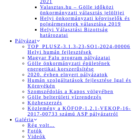
2021
Valasztas.hu – Gölle időközi
önkormányzati választás jelöltjei
Helyi önkormányzati képviselők és
polgármesterek választása 2019
Helyi Választási Bizottság
határozatai
Pályázat
TOP_PLUSZ-3.1.3-23-SO1-2024-00006
Helyi humán fejlesztések
Magyar Falu program pályázatai
Gölle önkormányzati épületének
energetikai korszerűsítése
2020. évben elnyert pályázatok
Humán szolgáltatások fejlesztése Igal és
Környékén
Szomszédolás a Kapos völgyében
Gölle belterületi vízrendezés
Közbeszerzés
Közlemény a KÖFOP-1.2.1-VEKOP-16-
2017-00733 számú ASP pályázatról
Galéria
Rég volt…
Fotók
Videók