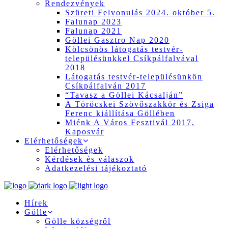
Rendezvények
Szüreti Felvonulás 2024. október 5.
Falunap 2023
Falunap 2021
Göllei Gasztro Nap 2020
Kölcsönös látogatás testvér-
településünkkel Csíkpálfalvával
2018
Látogatás testvér-településünkön
Csíkpálfalván 2017
“Tavasz a Göllei Kácsalján”
A Töröcskei Szövőszakkör és Zsiga
Ferenc kiállítása Göllében
Miénk A Város Fesztivál 2017,
Kaposvár
Elérhetőségek
Elérhetőségek
Kérdések és válaszok
Adatkezelési tájékoztató
Hírek
Gölle
Gölle községről