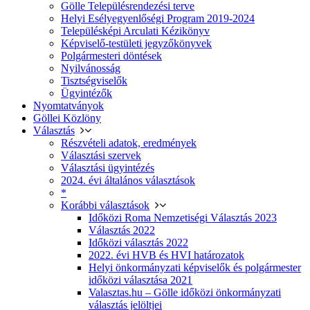
Gölle Településrendezési terve
Helyi Esélyegyenlőségi Program 2019-2024
Településképi Arculati Kézikönyv
Képviselő-testületi jegyzőkönyvek
Polgármesteri döntések
Nyilvánosság
Tisztségviselők
Ügyintézők
Nyomtatványok
Göllei Közlöny
Választás
Részvételi adatok, eredmények
Választási szervek
Választási ügyintézés
2024. évi általános választások
*
Korábbi választások
Időközi Roma Nemzetiségi Választás 2023
Választás 2022
Időközi választás 2022
2022. évi HVB és HVI határozatok
Helyi önkormányzati képviselők és polgármester
időközi választása 2021
Valasztas.hu – Gölle időközi önkormányzati
választás jelöltjei