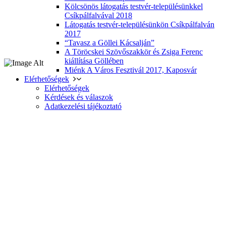
Kölcsönös látogatás testvér-településünkkel
Csíkpálfalvával 2018
Látogatás testvér-településünkön Csíkpálfalván
2017
“Tavasz a Göllei Kácsalján”
A Töröcskei Szövőszakkör és Zsiga Ferenc
kiállítása Göllében
Miénk A Város Fesztivál 2017, Kaposvár
Elérhetőségek
Elérhetőségek
Kérdések és válaszok
Adatkezelési tájékoztató