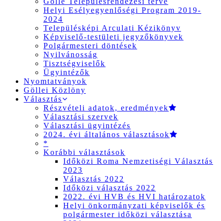
Gölle Településrendezési terve
Helyi Esélyegyenlőségi Program 2019-
2024
Településképi Arculati Kézikönyv
Képviselő-testületi jegyzőkönyvek
Polgármesteri döntések
Nyilvánosság
Tisztségviselők
Ügyintézők
Nyomtatványok
Göllei Közlöny
Választás
Részvételi adatok, eredmények
Választási szervek
Választási ügyintézés
2024. évi általános választások
*
Korábbi választások
Időközi Roma Nemzetiségi Választás
2023
Választás 2022
Időközi választás 2022
2022. évi HVB és HVI határozatok
Helyi önkormányzati képviselők és
polgármester időközi választása