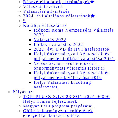
Részvételi adatok, eredmények
Választási szervek
Választási ügyintézés
2024. évi általános választások
*
Korábbi választások
Időközi Roma Nemzetiségi Választás
2023
Választás 2022
Időközi választás 2022
2022. évi HVB és HVI határozatok
Helyi önkormányzati képviselők és
polgármester időközi választása 2021
Valasztas.hu – Gölle időközi
önkormányzati választás jelöltjei
Helyi önkormányzati képviselők és
polgármesterek választása 2019
Helyi Választási Bizottság
határozatai
Pályázat
TOP_PLUSZ-3.1.3-23-SO1-2024-00006
Helyi humán fejlesztések
Magyar Falu program pályázatai
Gölle önkormányzati épületének
energetikai korszerűsítése