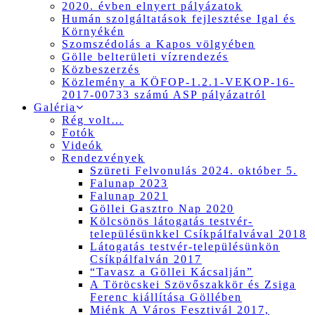
2020. évben elnyert pályázatok
Humán szolgáltatások fejlesztése Igal és
Környékén
Szomszédolás a Kapos völgyében
Gölle belterületi vízrendezés
Közbeszerzés
Közlemény a KÖFOP-1.2.1-VEKOP-16-
2017-00733 számú ASP pályázatról
Galéria
Rég volt…
Fotók
Videók
Rendezvények
Szüreti Felvonulás 2024. október 5.
Falunap 2023
Falunap 2021
Göllei Gasztro Nap 2020
Kölcsönös látogatás testvér-
településünkkel Csíkpálfalvával 2018
Látogatás testvér-településünkön
Csíkpálfalván 2017
“Tavasz a Göllei Kácsalján”
A Töröcskei Szövőszakkör és Zsiga
Ferenc kiállítása Göllében
Miénk A Város Fesztivál 2017,