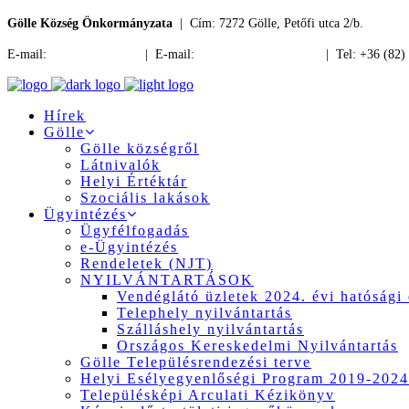
Gölle Község Önkormányzata
| Cím: 7272 Gölle, Petőfi utca 2/b.
E-mail:
jegyzo@golle.hu
| E-mail:
polgarmester@golle.hu
| Tel: +36 (82)
Hírek
Gölle
Gölle községről
Látnivalók
Helyi Értéktár
Szociális lakások
Ügyintézés
Ügyfélfogadás
e-Ügyintézés
Rendeletek (NJT)
NYILVÁNTARTÁSOK
Vendéglátó üzletek 2024. évi hatósági 
Telephely nyilvántartás
Szálláshely nyilvántartás
Országos Kereskedelmi Nyilvántartás
Gölle Településrendezési terve
Helyi Esélyegyenlőségi Program 2019-2024
Településképi Arculati Kézikönyv