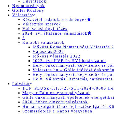
Ügyintézők
Nyomtatványok
Göllei Közlöny
Választás
Részvételi adatok, eredmények
Választási szervek
Választási ügyintézés
2024. évi általános választások
*
Korábbi választások
Időközi Roma Nemzetiségi Választás 
Választás 2022
Időközi választás 2022
2022. évi HVB és HVI határozatok
Helyi önkormányzati képviselők és pol
Valasztas.hu – Gölle időközi önkormány
Helyi önkormányzati képviselők és pol
Helyi Választási Bizottság határozatai
Pályázat
TOP_PLUSZ-3.1.3-23-SO1-2024-00006 Hely
Magyar Falu program pályázatai
Gölle önkormányzati épületének energetikai
2020. évben elnyert pályázatok
Humán szolgáltatások fejlesztése Igal és K
Szomszédolás a Kapos völgyében