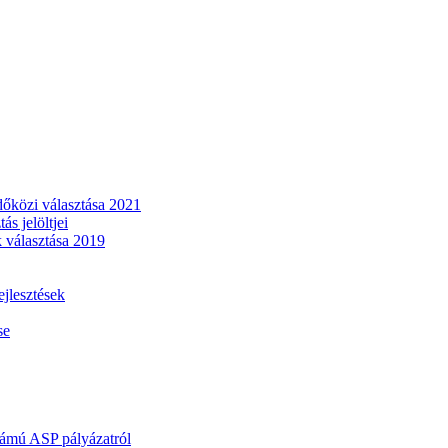
dőközi választása 2021
s jelöltjei
 választása 2019
lesztések
se
mú ASP pályázatról