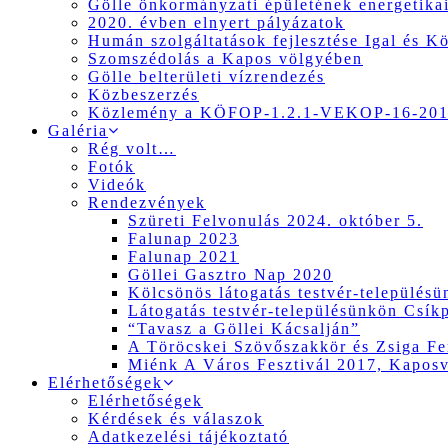
Gölle önkormányzati épületének energetikai
2020. évben elnyert pályázatok
Humán szolgáltatások fejlesztése Igal és K
Szomszédolás a Kapos völgyében
Gölle belterületi vízrendezés
Közbeszerzés
Közlemény a KÖFOP-1.2.1-VEKOP-16-2017
Galéria
Rég volt…
Fotók
Videók
Rendezvények
Szüreti Felvonulás 2024. október 5.
Falunap 2023
Falunap 2021
Göllei Gasztro Nap 2020
Kölcsönös látogatás testvér-település
Látogatás testvér-településünkön Csík
“Tavasz a Göllei Kácsalján”
A Töröcskei Szövőszakkör és Zsiga Fer
Miénk A Város Fesztivál 2017, Kapos
Elérhetőségek
Elérhetőségek
Kérdések és válaszok
Adatkezelési tájékoztató