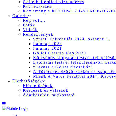
Gölle belterületi vízrendezés
Közbeszerzés
Közlemény a KÖFOP-1.2.1-VEKOP-16-2017
Galéria
Rég volt…
Fotók
Videók
Rendezvények
Szüreti Felvonulás 2024. október 5.
Falunap 2023
Falunap 2021
Göllei Gasztro Nap 2020
Kölcsönös látogatás testvér-település
Látogatás testvér-településünkön Csík
“Tavasz a Göllei Kácsalján”
A Töröcskei Szövőszakkör és Zsiga Fer
Miénk A Város Fesztivál 2017, Kapos
Elérhetőségek
Elérhetőségek
Kérdések és válaszok
Adatkezelési tájékoztató