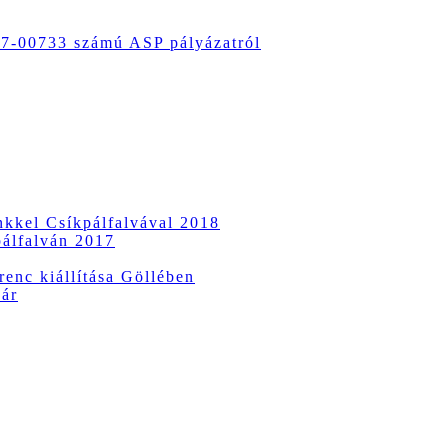
-00733 számú ASP pályázatról
ünkkel Csíkpálfalvával 2018
pálfalván 2017
enc kiállítása Göllében
vár