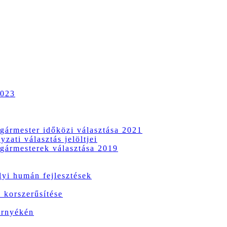
2023
gármester időközi választása 2021
zati választás jelöltjei
gármesterek választása 2019
i humán fejlesztések
 korszerűsítése
örnyékén