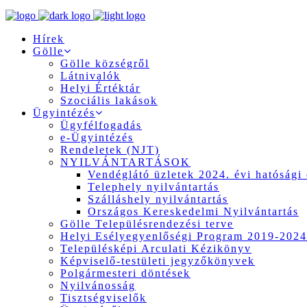
Hírek
Gölle
Gölle községről
Látnivalók
Helyi Értéktár
Szociális lakások
Ügyintézés
Ügyfélfogadás
e-Ügyintézés
Rendeletek (NJT)
NYILVÁNTARTÁSOK
Vendéglátó üzletek 2024. évi hatósági 
Telephely nyilvántartás
Szálláshely nyilvántartás
Országos Kereskedelmi Nyilvántartás
Gölle Településrendezési terve
Helyi Esélyegyenlőségi Program 2019-2024
Településképi Arculati Kézikönyv
Képviselő-testületi jegyzőkönyvek
Polgármesteri döntések
Nyilvánosság
Tisztségviselők