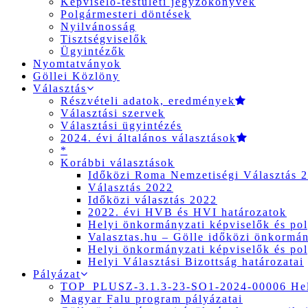
Képviselő-testületi jegyzőkönyvek
Polgármesteri döntések
Nyilvánosság
Tisztségviselők
Ügyintézők
Nyomtatványok
Göllei Közlöny
Választás
Részvételi adatok, eredmények
Választási szervek
Választási ügyintézés
2024. évi általános választások
*
Korábbi választások
Időközi Roma Nemzetiségi Választás 
Választás 2022
Időközi választás 2022
2022. évi HVB és HVI határozatok
Helyi önkormányzati képviselők és pol
Valasztas.hu – Gölle időközi önkormány
Helyi önkormányzati képviselők és pol
Helyi Választási Bizottság határozatai
Pályázat
TOP_PLUSZ-3.1.3-23-SO1-2024-00006 Hely
Magyar Falu program pályázatai