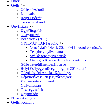
Hírek
Gölle
Gölle községről
Látnivalók
Helyi Értéktár
Szociális lakások
Ügyintézés
Ügyfélfogadás
e-Ügyintézés
Rendeletek (NJT)
NYILVÁNTARTÁSOK
Vendéglátó üzletek 2024. évi hatósági ellenőrzési t
Telephely nyilvántartás
Szálláshely nyilvántartás
Országos Kereskedelmi Nyilvántartás
Gölle Településrendezési terve
Helyi Esélyegyenlőségi Program 2019-2024
Településképi Arculati Kézikönyv
Képviselő-testületi jegyzőkönyvek
Polgármesteri döntések
Nyilvánosság
Tisztségviselők
Ügyintézők
Nyomtatványok
Göllei Közlöny