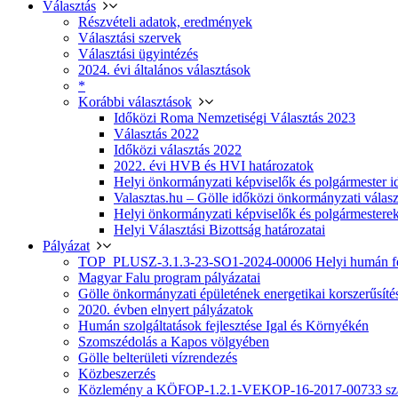
Választás
Részvételi adatok, eredmények
Választási szervek
Választási ügyintézés
2024. évi általános választások
*
Korábbi választások
Időközi Roma Nemzetiségi Választás 2023
Választás 2022
Időközi választás 2022
2022. évi HVB és HVI határozatok
Helyi önkormányzati képviselők és polgármester i
Valasztas.hu – Gölle időközi önkormányzati választá
Helyi önkormányzati képviselők és polgármesterek
Helyi Választási Bizottság határozatai
Pályázat
TOP_PLUSZ-3.1.3-23-SO1-2024-00006 Helyi humán fej
Magyar Falu program pályázatai
Gölle önkormányzati épületének energetikai korszerűsíté
2020. évben elnyert pályázatok
Humán szolgáltatások fejlesztése Igal és Környékén
Szomszédolás a Kapos völgyében
Gölle belterületi vízrendezés
Közbeszerzés
Közlemény a KÖFOP-1.2.1-VEKOP-16-2017-00733 szá