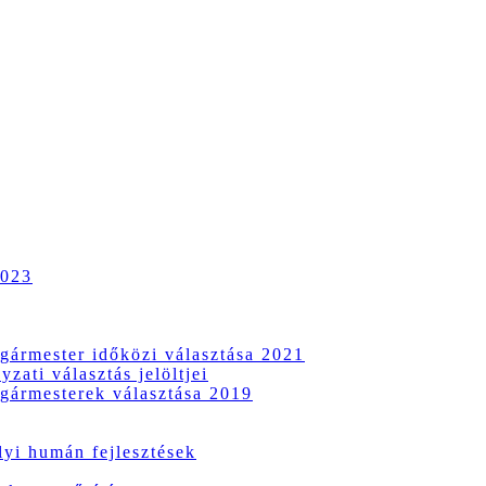
2023
gármester időközi választása 2021
zati választás jelöltjei
gármesterek választása 2019
i humán fejlesztések