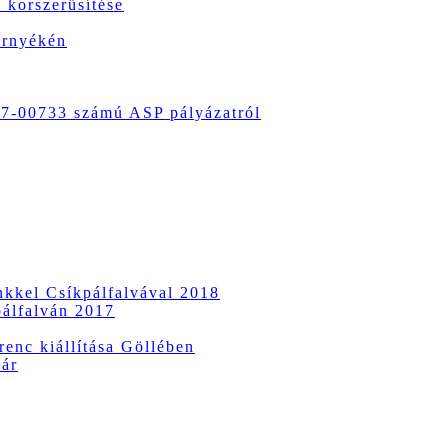
 korszerűsítése
örnyékén
-00733 számú ASP pályázatról
ünkkel Csíkpálfalvával 2018
pálfalván 2017
enc kiállítása Göllében
vár