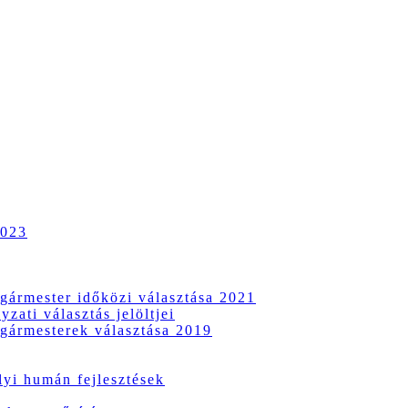
2023
gármester időközi választása 2021
zati választás jelöltjei
gármesterek választása 2019
i humán fejlesztések