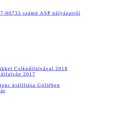
-00733 számú ASP pályázatról
ünkkel Csíkpálfalvával 2018
pálfalván 2017
enc kiállítása Göllében
vár