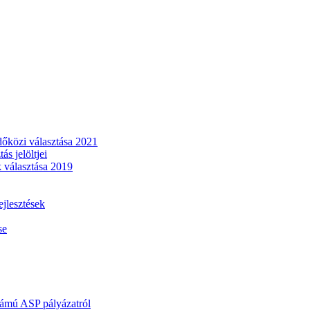
dőközi választása 2021
s jelöltjei
 választása 2019
lesztések
se
mú ASP pályázatról