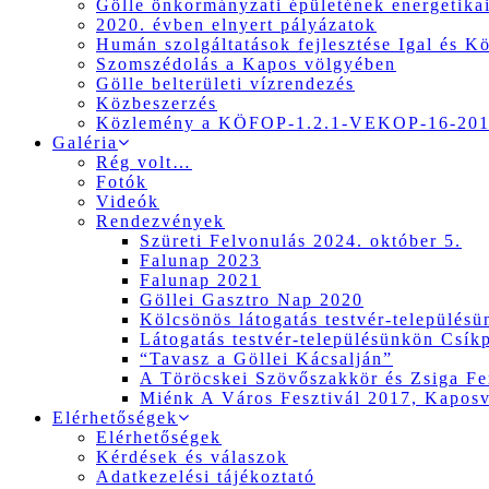
Gölle önkormányzati épületének energetikai
2020. évben elnyert pályázatok
Humán szolgáltatások fejlesztése Igal és K
Szomszédolás a Kapos völgyében
Gölle belterületi vízrendezés
Közbeszerzés
Közlemény a KÖFOP-1.2.1-VEKOP-16-2017
Galéria
Rég volt…
Fotók
Videók
Rendezvények
Szüreti Felvonulás 2024. október 5.
Falunap 2023
Falunap 2021
Göllei Gasztro Nap 2020
Kölcsönös látogatás testvér-település
Látogatás testvér-településünkön Csík
“Tavasz a Göllei Kácsalján”
A Töröcskei Szövőszakkör és Zsiga Fer
Miénk A Város Fesztivál 2017, Kapos
Elérhetőségek
Elérhetőségek
Kérdések és válaszok
Adatkezelési tájékoztató