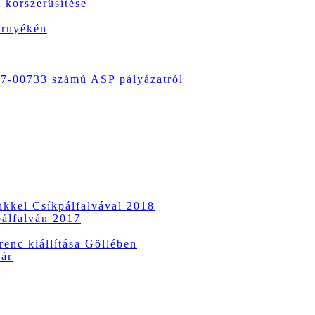
 korszerűsítése
örnyékén
-00733 számú ASP pályázatról
ünkkel Csíkpálfalvával 2018
pálfalván 2017
enc kiállítása Göllében
vár