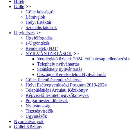
Hírek
Gölle
Gölle községről
Látnivalók
Helyi Értéktár
Szociális lakások
Ügyintézés
Ügyfélfogadás
e-Ügyintézés
Rendeletek (NJT)
NYILVÁNTARTÁSOK
Vendéglátó üzletek 2024. évi hatósági ellenőrzési t
Telephely nyilvántartás
Szálláshely nyilvántartás
Országos Kereskedelmi Nyilvántartás
Gölle Településrendezési terve
Helyi Esélyegyenlőségi Program 2019-2024
Településképi Arculati Kézikönyv
Képviselő-testületi jegyzőkönyvek
Polgármesteri döntések
Nyilvánosság
Tisztségviselők
Ügyintézők
Nyomtatványok
Göllei Közlöny