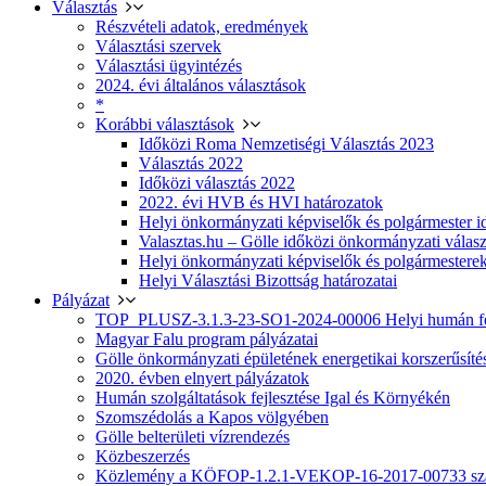
Választás
Részvételi adatok, eredmények
Választási szervek
Választási ügyintézés
2024. évi általános választások
*
Korábbi választások
Időközi Roma Nemzetiségi Választás 2023
Választás 2022
Időközi választás 2022
2022. évi HVB és HVI határozatok
Helyi önkormányzati képviselők és polgármester i
Valasztas.hu – Gölle időközi önkormányzati választá
Helyi önkormányzati képviselők és polgármesterek
Helyi Választási Bizottság határozatai
Pályázat
TOP_PLUSZ-3.1.3-23-SO1-2024-00006 Helyi humán fej
Magyar Falu program pályázatai
Gölle önkormányzati épületének energetikai korszerűsíté
2020. évben elnyert pályázatok
Humán szolgáltatások fejlesztése Igal és Környékén
Szomszédolás a Kapos völgyében
Gölle belterületi vízrendezés
Közbeszerzés
Közlemény a KÖFOP-1.2.1-VEKOP-16-2017-00733 szá