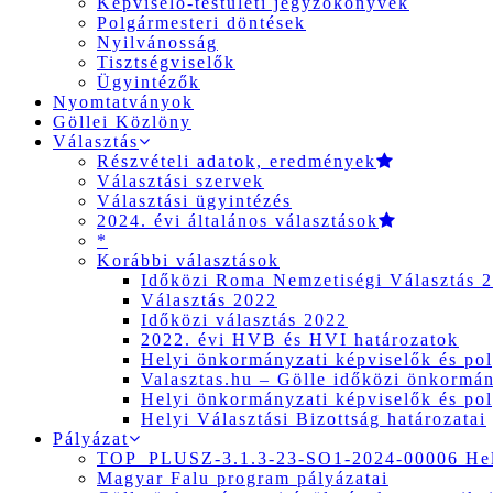
Képviselő-testületi jegyzőkönyvek
Polgármesteri döntések
Nyilvánosság
Tisztségviselők
Ügyintézők
Nyomtatványok
Göllei Közlöny
Választás
Részvételi adatok, eredmények
Választási szervek
Választási ügyintézés
2024. évi általános választások
*
Korábbi választások
Időközi Roma Nemzetiségi Választás 
Választás 2022
Időközi választás 2022
2022. évi HVB és HVI határozatok
Helyi önkormányzati képviselők és pol
Valasztas.hu – Gölle időközi önkormány
Helyi önkormányzati képviselők és pol
Helyi Választási Bizottság határozatai
Pályázat
TOP_PLUSZ-3.1.3-23-SO1-2024-00006 Hely
Magyar Falu program pályázatai