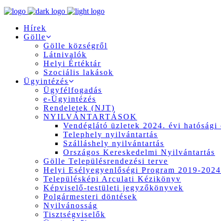
Hírek
Gölle
Gölle községről
Látnivalók
Helyi Értéktár
Szociális lakások
Ügyintézés
Ügyfélfogadás
e-Ügyintézés
Rendeletek (NJT)
NYILVÁNTARTÁSOK
Vendéglátó üzletek 2024. évi hatósági 
Telephely nyilvántartás
Szálláshely nyilvántartás
Országos Kereskedelmi Nyilvántartás
Gölle Településrendezési terve
Helyi Esélyegyenlőségi Program 2019-2024
Településképi Arculati Kézikönyv
Képviselő-testületi jegyzőkönyvek
Polgármesteri döntések
Nyilvánosság
Tisztségviselők