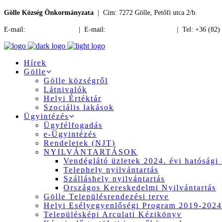
Gölle Község Önkormányzata
| Cím: 7272 Gölle, Petőfi utca 2/b.
E-mail:
jegyzo@golle.hu
| E-mail:
polgarmester@golle.hu
| Tel: +36 (82)
Hírek
Gölle
Gölle községről
Látnivalók
Helyi Értéktár
Szociális lakások
Ügyintézés
Ügyfélfogadás
e-Ügyintézés
Rendeletek (NJT)
NYILVÁNTARTÁSOK
Vendéglátó üzletek 2024. évi hatósági 
Telephely nyilvántartás
Szálláshely nyilvántartás
Országos Kereskedelmi Nyilvántartás
Gölle Településrendezési terve
Helyi Esélyegyenlőségi Program 2019-2024
Településképi Arculati Kézikönyv