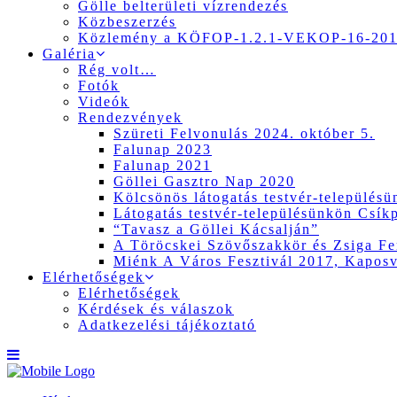
Gölle belterületi vízrendezés
Közbeszerzés
Közlemény a KÖFOP-1.2.1-VEKOP-16-2017
Galéria
Rég volt…
Fotók
Videók
Rendezvények
Szüreti Felvonulás 2024. október 5.
Falunap 2023
Falunap 2021
Göllei Gasztro Nap 2020
Kölcsönös látogatás testvér-település
Látogatás testvér-településünkön Csík
“Tavasz a Göllei Kácsalján”
A Töröcskei Szövőszakkör és Zsiga Fer
Miénk A Város Fesztivál 2017, Kapos
Elérhetőségek
Elérhetőségek
Kérdések és válaszok
Adatkezelési tájékoztató