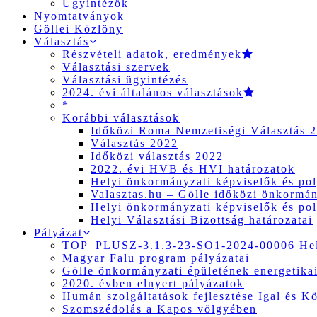
Ügyintézők
Nyomtatványok
Göllei Közlöny
Választás
Részvételi adatok, eredmények
Választási szervek
Választási ügyintézés
2024. évi általános választások
*
Korábbi választások
Időközi Roma Nemzetiségi Választás 
Választás 2022
Időközi választás 2022
2022. évi HVB és HVI határozatok
Helyi önkormányzati képviselők és pol
Valasztas.hu – Gölle időközi önkormány
Helyi önkormányzati képviselők és pol
Helyi Választási Bizottság határozatai
Pályázat
TOP_PLUSZ-3.1.3-23-SO1-2024-00006 Hely
Magyar Falu program pályázatai
Gölle önkormányzati épületének energetikai
2020. évben elnyert pályázatok
Humán szolgáltatások fejlesztése Igal és K
Szomszédolás a Kapos völgyében