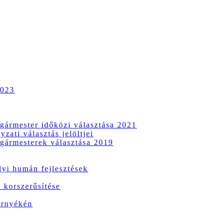
2023
gármester időközi választása 2021
zati választás jelöltjei
gármesterek választása 2019
i humán fejlesztések
 korszerűsítése
örnyékén