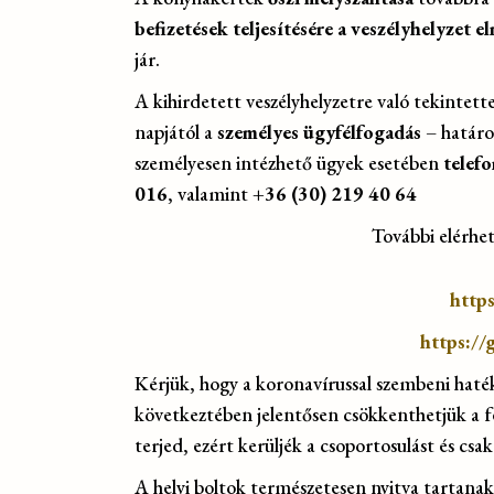
befizetések teljesítésére a veszélyhelyzet 
jár.
A kihirdetett veszélyhelyzetre való tekinte
napjától a
személyes ügyfélfogadás
– határo
személyesen intézhető ügyek esetében
telef
016
, valamint
+36 (30) 219 40 64
További elérhet
https
https://
Kérjük, hogy a koronavírussal szembeni haték
következtében jelentősen csökkenthetjük a fer
terjed, ezért kerüljék a csoportosulást és cs
A helyi boltok természetesen nyitva tartanak,