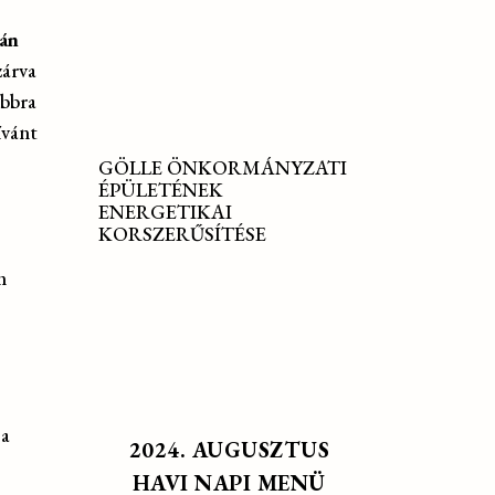
ván
zárva
bbra
ívánt
GÖLLE ÖNKORMÁNYZATI
ÉPÜLETÉNEK
ENERGETIKAI
KORSZERŰSÍTÉSE
m
 a
2024. AUGUSZTUS
HAVI NAPI MENÜ