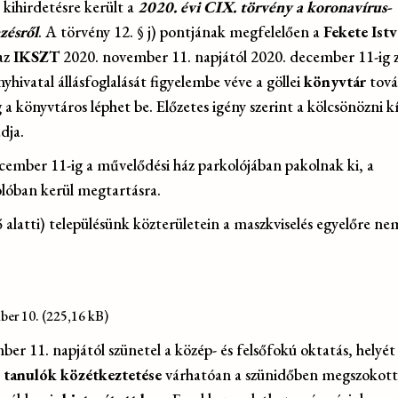
ihirdetésre került a
2020. évi CIX. törvény a koronavírus-
zésről
. A törvény 12. § j) pontjának megfelelően a
Fekete Ist
az
IKSZT
2020. november 11. napjától 2020. december 11-ig 
atal állásfoglalását figyelembe véve a göllei
könyvtár
tová
g a könyvtáros léphet be. Előzetes igény szerint a kölcsönözni k
dja.
cember 11-ig a művelődési ház parkolójában pakolnak ki, a
olóban kerül megtartásra.
fő alatti) településünk közterületein a maszkviselés egyelőre ne
ber 10.
r 11. napjától szünetel a közép- és felsőfokú oktatás, helyét
 tanulók közétkeztetése
várhatóan a szünidőben megszokott