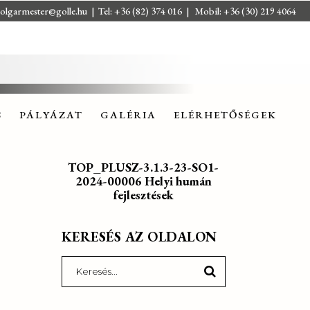
olgarmester@golle.hu
| Tel: +36 (82) 374 016 | Mobil: +36 (30) 219 4064
S
PÁLYÁZAT
GALÉRIA
ELÉRHETŐSÉGEK
S
PÁLYÁZAT
GALÉRIA
ELÉRHETŐSÉGEK
TOP_PLUSZ-3.1.3-23-SO1-
2024-00006 Helyi humán
fejlesztések
KERESÉS AZ OLDALON
Search
for: