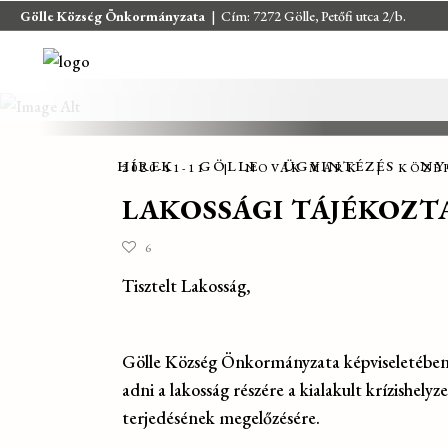
Gölle Község Önkormányzata
| Cím: 7272 Gölle, Petőfi utca 2/b.
HÍREK
GÖLLE
ÜGYINTÉZÉS
NY
HÍREK
GÖLLE
ÜGYINTÉZÉS
NY
2020-11-11
NOVÁK MÁRK
KÖZÉ
LAKOSSÁGI TÁJÉKOZT
6
Tisztelt Lakosság,
Gölle Község Önkormányzata képviseletében 
adni a lakosság részére a kialakult krízishely
terjedésének megelőzésére.