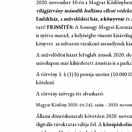
2020. november 10-én a Magyar Közlönyben k
világjárvány második hulláma elleni védeke
Emlékház
, a
művelődési ház,
a könyvtár
és 
tart!
FRISSÍTÉS:
A Somogy Megyei Kormányhiv
is nyitva marad, a helyiségbe viszont kizáróla
könyvet az udvaron várakozó személynek kia
A művelődési házat lefoglalt árusok 2020. de
szórólapon már kihirdetett árusítás is a park
A törvény 1. § (1) b) pontja szerint (10.000 
kötelező.
A törvény szövege itt olvasható:
Magyar Közlöny 2020. évi 242. szám – 2020. novem
Állami döntéshozatalt követően 2020. novembe
digitális távoktatás váltja fel. A
középiskolás