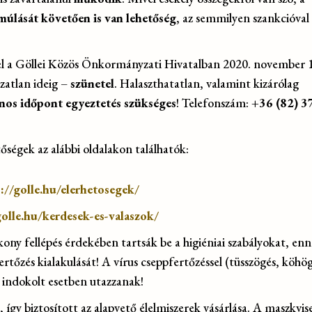
elmúlását követően is van lehetőség
, az semmilyen szankcióva
ttel a Göllei Közös Önkormányzati Hivatalban 2020. november 
zatlan ideig –
szünetel
. Halaszthatatlan, valamint kizárólag
onos időpont egyeztetés szükséges
! Telefonszám:
+36 (82) 3
őségek az alábbi oldalakon találhatók:
://golle.hu/elerhetosegek/
golle.hu/kerdesek-es-valaszok/
ony fellépés érdekében tartsák be a higiéniai szabályokat, en
tőzés kialakulását! A vírus cseppfertőzéssel (tüsszögés, köhö
ak indokolt esetben utazzanak!
 így biztosított az alapvető élelmiszerek vásárlása. A maszkvise