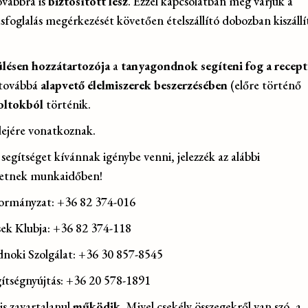
ovábbra is
biztosított lesz
. Ezzel kapcsolatban még várjuk a
sfoglalás megérkezését követően ételszállító dobozban kiszállí
ülésen hozzátartozója
a
tanyagondnok segíteni fog a recep
 továbbá
alapvető élelmiszerek beszerzésében
(előre történő
boltokból
történik.
idejére vonatkoznak.
 segítséget kívánnak igénybe venni, jelezzék az alábbi
rhetnek munkaidőben!
rmányzat: +36 82 374-016
sek Klubja: +36 82 374-118
noki Szolgálat: +36 30 857-8545
gítségnyújtás: +36 20 578-1891
is zavartalanul
működik
. Mivel csekély összegekről van szó, a