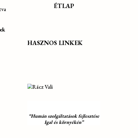
ÉTLAP
tva
tek
HASZNOS LINKEK
“Humán szolgáltatások fejlesztése
Igal és környékén”