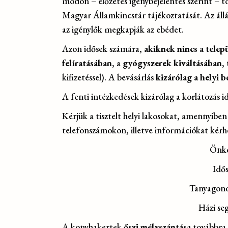
módon – előzetes igénybejelentés szerint – t
Magyar Államkincstár tájékoztatását. Az állá
az igénylők megkapják az ebédet.
Azon idősek számára,
akiknek nincs a telep
felíratásában
, a
gyógyszerek kiváltásában
,
kifizetéssel). A bevásárlás
kizárólag a helyi 
A fenti intézkedések kizárólag a korlátozás 
Kérjük a tisztelt helyi lakosokat, amennyiben
telefonszámokon, illetve információkat ké
Önko
Idő
Tanyagond
Házi se
A konyhakertek
őszi mélyszántása
továbbra 