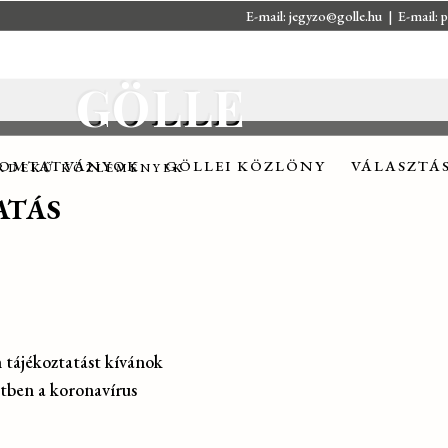
E-mail:
jegyzo@golle.hu
| E-mail:
p
OMTATVÁNYOK
GÖLLEI KÖZLÖNY
VÁLASZTÁ
GÖLLE
OMTATVÁNYOK
GÖLLEI KÖZLÖNY
VÁLASZTÁ
RDEKŰ KÖZLEMÉNYEK
ATÁS
tájékoztatást kívánok
zetben a koronavírus