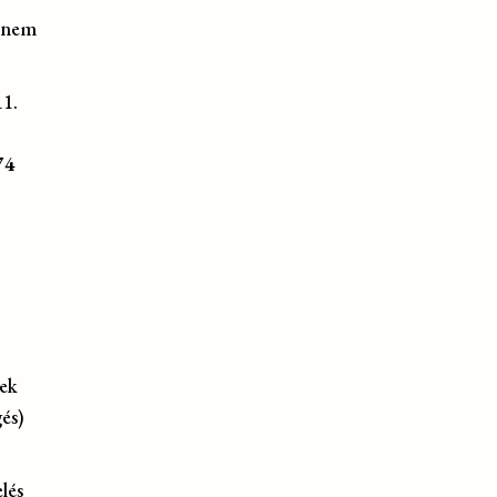
l nem
11.
74
nek
gés)
lés