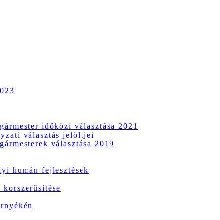
2023
gármester időközi választása 2021
zati választás jelöltjei
gármesterek választása 2019
i humán fejlesztések
 korszerűsítése
örnyékén