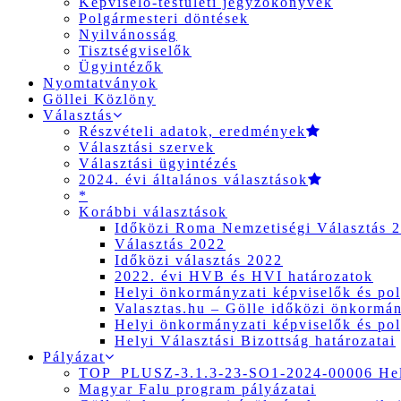
Képviselő-testületi jegyzőkönyvek
Polgármesteri döntések
Nyilvánosság
Tisztségviselők
Ügyintézők
Nyomtatványok
Göllei Közlöny
Választás
Részvételi adatok, eredmények
Választási szervek
Választási ügyintézés
2024. évi általános választások
*
Korábbi választások
Időközi Roma Nemzetiségi Választás 
Választás 2022
Időközi választás 2022
2022. évi HVB és HVI határozatok
Helyi önkormányzati képviselők és pol
Valasztas.hu – Gölle időközi önkormány
Helyi önkormányzati képviselők és pol
Helyi Választási Bizottság határozatai
Pályázat
TOP_PLUSZ-3.1.3-23-SO1-2024-00006 Hely
Magyar Falu program pályázatai