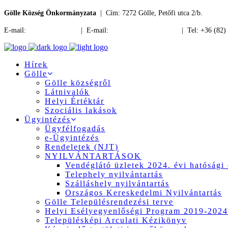
Gölle Község Önkormányzata
| Cím: 7272 Gölle, Petőfi utca 2/b.
E-mail:
jegyzo@golle.hu
| E-mail:
polgarmester@golle.hu
| Tel: +36 (82)
Hírek
Gölle
Gölle községről
Látnivalók
Helyi Értéktár
Szociális lakások
Ügyintézés
Ügyfélfogadás
e-Ügyintézés
Rendeletek (NJT)
NYILVÁNTARTÁSOK
Vendéglátó üzletek 2024. évi hatósági 
Telephely nyilvántartás
Szálláshely nyilvántartás
Országos Kereskedelmi Nyilvántartás
Gölle Településrendezési terve
Helyi Esélyegyenlőségi Program 2019-2024
Településképi Arculati Kézikönyv