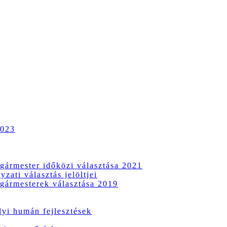
2023
gármester időközi választása 2021
zati választás jelöltjei
gármesterek választása 2019
i humán fejlesztések