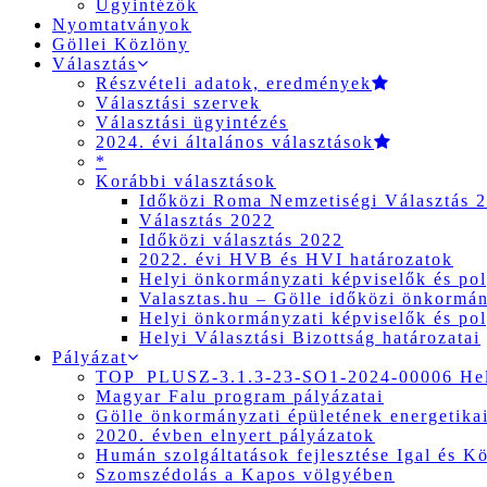
Ügyintézők
Nyomtatványok
Göllei Közlöny
Választás
Részvételi adatok, eredmények
Választási szervek
Választási ügyintézés
2024. évi általános választások
*
Korábbi választások
Időközi Roma Nemzetiségi Választás 
Választás 2022
Időközi választás 2022
2022. évi HVB és HVI határozatok
Helyi önkormányzati képviselők és pol
Valasztas.hu – Gölle időközi önkormány
Helyi önkormányzati képviselők és pol
Helyi Választási Bizottság határozatai
Pályázat
TOP_PLUSZ-3.1.3-23-SO1-2024-00006 Hely
Magyar Falu program pályázatai
Gölle önkormányzati épületének energetikai
2020. évben elnyert pályázatok
Humán szolgáltatások fejlesztése Igal és K
Szomszédolás a Kapos völgyében