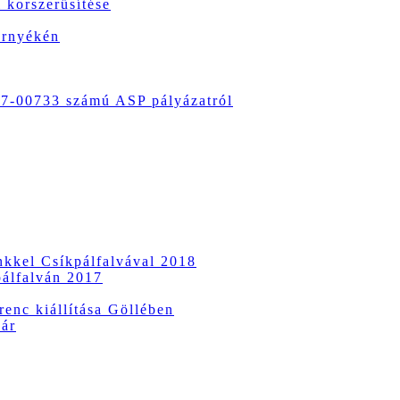
 korszerűsítése
örnyékén
-00733 számú ASP pályázatról
ünkkel Csíkpálfalvával 2018
pálfalván 2017
enc kiállítása Göllében
vár