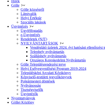
Hírek
Gölle
Gölle községről
Látnivalók
Helyi Értéktár
Szociális lakások
Ügyintézés
Ügyfélfogadás
e-Ügyintézés
Rendeletek (NJT)
NYILVÁNTARTÁSOK
Vendéglátó üzletek 2024. évi hatósági ellenőrzési t
Telephely nyilvántartás
Szálláshely nyilvántartás
Országos Kereskedelmi Nyilvántartás
Gölle Településrendezési terve
Helyi Esélyegyenlőségi Program 2019-2024
Településképi Arculati Kézikönyv
Képviselő-testületi jegyzőkönyvek
Polgármesteri döntések
Nyilvánosság
Tisztségviselők
Ügyintézők
Nyomtatványok
Göllei Közlöny