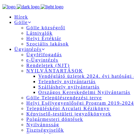
Hírek
Gölle
Gölle községről
Látnivalók
Helyi Értéktár
Szociális lakások
Ügyintézés
Ügyfélfogadás
e-Ügyintézés
Rendeletek (NJT)
NYILVÁNTARTÁSOK
Vendéglátó üzletek 2024. évi hatósági 
Telephely nyilvántartás
Szálláshely nyilvántartás
Országos Kereskedelmi Nyilvántartás
Gölle Településrendezési terve
Helyi Esélyegyenlőségi Program 2019-2024
Településképi Arculati Kézikönyv
Képviselő-testületi jegyzőkönyvek
Polgármesteri döntések
Nyilvánosság
Tisztségviselők