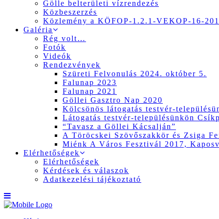
Gölle belterületi vízrendezés
Közbeszerzés
Közlemény a KÖFOP-1.2.1-VEKOP-16-2017
Galéria
Rég volt…
Fotók
Videók
Rendezvények
Szüreti Felvonulás 2024. október 5.
Falunap 2023
Falunap 2021
Göllei Gasztro Nap 2020
Kölcsönös látogatás testvér-település
Látogatás testvér-településünkön Csík
“Tavasz a Göllei Kácsalján”
A Töröcskei Szövőszakkör és Zsiga Fer
Miénk A Város Fesztivál 2017, Kapos
Elérhetőségek
Elérhetőségek
Kérdések és válaszok
Adatkezelési tájékoztató