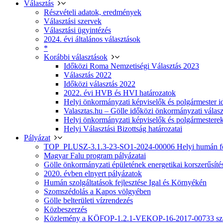
Választás
Részvételi adatok, eredmények
Választási szervek
Választási ügyintézés
2024. évi általános választások
*
Korábbi választások
Időközi Roma Nemzetiségi Választás 2023
Választás 2022
Időközi választás 2022
2022. évi HVB és HVI határozatok
Helyi önkormányzati képviselők és polgármester i
Valasztas.hu – Gölle időközi önkormányzati választá
Helyi önkormányzati képviselők és polgármesterek
Helyi Választási Bizottság határozatai
Pályázat
TOP_PLUSZ-3.1.3-23-SO1-2024-00006 Helyi humán fej
Magyar Falu program pályázatai
Gölle önkormányzati épületének energetikai korszerűsíté
2020. évben elnyert pályázatok
Humán szolgáltatások fejlesztése Igal és Környékén
Szomszédolás a Kapos völgyében
Gölle belterületi vízrendezés
Közbeszerzés
Közlemény a KÖFOP-1.2.1-VEKOP-16-2017-00733 szá