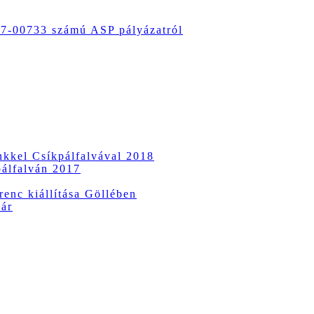
-00733 számú ASP pályázatról
ünkkel Csíkpálfalvával 2018
pálfalván 2017
enc kiállítása Göllében
vár