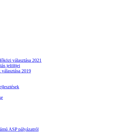
dőközi választása 2021
s jelöltjei
 választása 2019
lesztések
se
mú ASP pályázatról