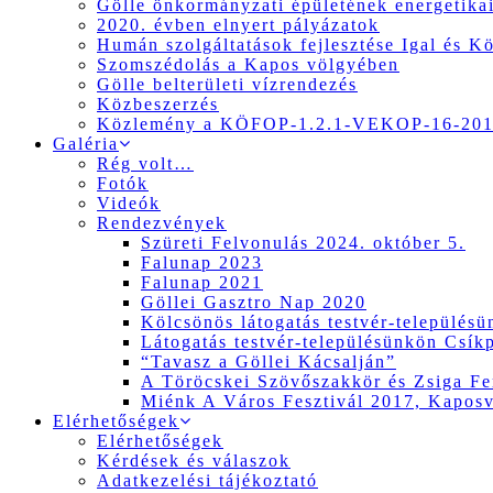
Gölle önkormányzati épületének energetikai
2020. évben elnyert pályázatok
Humán szolgáltatások fejlesztése Igal és K
Szomszédolás a Kapos völgyében
Gölle belterületi vízrendezés
Közbeszerzés
Közlemény a KÖFOP-1.2.1-VEKOP-16-2017
Galéria
Rég volt…
Fotók
Videók
Rendezvények
Szüreti Felvonulás 2024. október 5.
Falunap 2023
Falunap 2021
Göllei Gasztro Nap 2020
Kölcsönös látogatás testvér-település
Látogatás testvér-településünkön Csík
“Tavasz a Göllei Kácsalján”
A Töröcskei Szövőszakkör és Zsiga Fer
Miénk A Város Fesztivál 2017, Kapos
Elérhetőségek
Elérhetőségek
Kérdések és válaszok
Adatkezelési tájékoztató