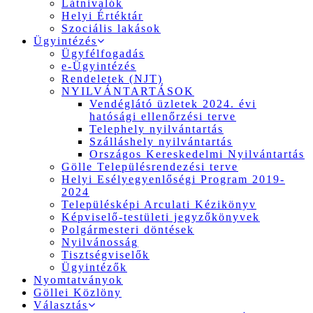
Látnivalók
Helyi Értéktár
Szociális lakások
Ügyintézés
Ügyfélfogadás
e-Ügyintézés
Rendeletek (NJT)
NYILVÁNTARTÁSOK
Vendéglátó üzletek 2024. évi
hatósági ellenőrzési terve
Telephely nyilvántartás
Szálláshely nyilvántartás
Országos Kereskedelmi Nyilvántartás
Gölle Településrendezési terve
Helyi Esélyegyenlőségi Program 2019-
2024
Településképi Arculati Kézikönyv
Képviselő-testületi jegyzőkönyvek
Polgármesteri döntések
Nyilvánosság
Tisztségviselők
Ügyintézők
Nyomtatványok
Göllei Közlöny
Választás