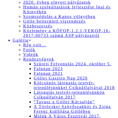
2020. évben elnyert pályázatok
Humán szolgáltatások fejlesztése Igal és
Környékén
Szomszédolás a Kapos völgyében
Gölle belterületi vízrendezés
Közbeszerzés
Közlemény a KÖFOP-1.2.1-VEKOP-16-
2017-00733 számú ASP pályázatról
Galéria
Rég volt…
Fotók
Videók
Rendezvények
Szüreti Felvonulás 2024. október 5.
Falunap 2023
Falunap 2021
Göllei Gasztro Nap 2020
Kölcsönös látogatás testvér-
településünkkel Csíkpálfalvával 2018
Látogatás testvér-településünkön
Csíkpálfalván 2017
“Tavasz a Göllei Kácsalján”
A Töröcskei Szövőszakkör és Zsiga
Ferenc kiállítása Göllében
Miénk A Város Fesztivál 2017,