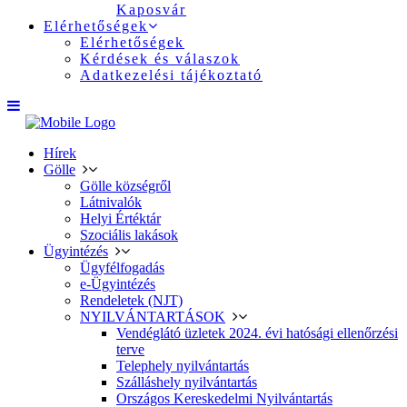
Kaposvár
Elérhetőségek
Elérhetőségek
Kérdések és válaszok
Adatkezelési tájékoztató
Hírek
Gölle
Gölle községről
Látnivalók
Helyi Értéktár
Szociális lakások
Ügyintézés
Ügyfélfogadás
e-Ügyintézés
Rendeletek (NJT)
NYILVÁNTARTÁSOK
Vendéglátó üzletek 2024. évi hatósági ellenőrzési
terve
Telephely nyilvántartás
Szálláshely nyilvántartás
Országos Kereskedelmi Nyilvántartás