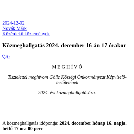
2024-12-02
Novák Márk
Közérdekű közlemények
Közmeghallgatás 2024. december 16-án 17 órakor
0
M E G H Í V Ó
Tisztelettel meghívom Gölle Községi Önkormányzat Képviselő-
testületének
2024. évi közmeghallgatására.
A közmeghallgatás időpontja:
2024. december hónap 16. napja,
hétfő 17 óra 00 perc