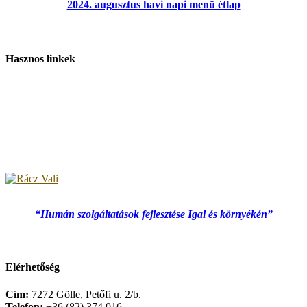
2024. augusztus havi napi menü étlap
Hasznos linkek
“Humán szolgáltatások fejlesztése Igal és környékén”
Elérhetőség
Cím:
7272 Gölle, Petőfi u. 2/b.
Telefon:
+36 (82) 374 016