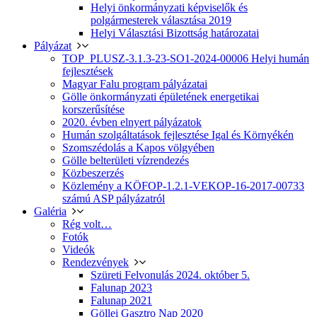
Helyi önkormányzati képviselők és
polgármesterek választása 2019
Helyi Választási Bizottság határozatai
Pályázat
TOP_PLUSZ-3.1.3-23-SO1-2024-00006 Helyi humán
fejlesztések
Magyar Falu program pályázatai
Gölle önkormányzati épületének energetikai
korszerűsítése
2020. évben elnyert pályázatok
Humán szolgáltatások fejlesztése Igal és Környékén
Szomszédolás a Kapos völgyében
Gölle belterületi vízrendezés
Közbeszerzés
Közlemény a KÖFOP-1.2.1-VEKOP-16-2017-00733
számú ASP pályázatról
Galéria
Rég volt…
Fotók
Videók
Rendezvények
Szüreti Felvonulás 2024. október 5.
Falunap 2023
Falunap 2021
Göllei Gasztro Nap 2020