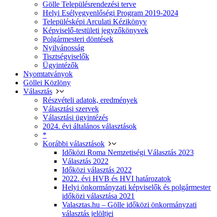
Gölle Településrendezési terve
Helyi Esélyegyenlőségi Program 2019-2024
Településképi Arculati Kézikönyv
Képviselő-testületi jegyzőkönyvek
Polgármesteri döntések
Nyilvánosság
Tisztségviselők
Ügyintézők
Nyomtatványok
Göllei Közlöny
Választás
Részvételi adatok, eredmények
Választási szervek
Választási ügyintézés
2024. évi általános választások
*
Korábbi választások
Időközi Roma Nemzetiségi Választás 2023
Választás 2022
Időközi választás 2022
2022. évi HVB és HVI határozatok
Helyi önkormányzati képviselők és polgármester
időközi választása 2021
Valasztas.hu – Gölle időközi önkormányzati
választás jelöltjei