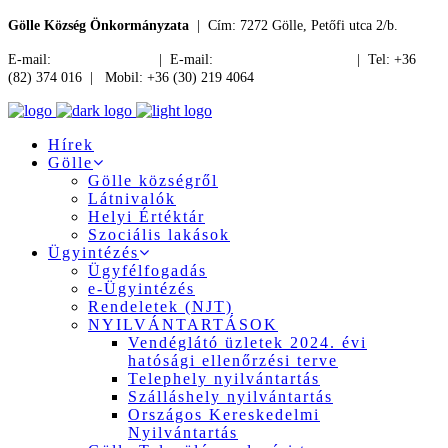
Gölle Község Önkormányzata
| Cím: 7272 Gölle, Petőfi utca 2/b.
E-mail:
jegyzo@golle.hu
| E-mail:
polgarmester@golle.hu
| Tel: +36
(82) 374 016 | Mobil: +36 (30) 219 4064
Hírek
Gölle
Gölle községről
Látnivalók
Helyi Értéktár
Szociális lakások
Ügyintézés
Ügyfélfogadás
e-Ügyintézés
Rendeletek (NJT)
NYILVÁNTARTÁSOK
Vendéglátó üzletek 2024. évi
hatósági ellenőrzési terve
Telephely nyilvántartás
Szálláshely nyilvántartás
Országos Kereskedelmi
Nyilvántartás