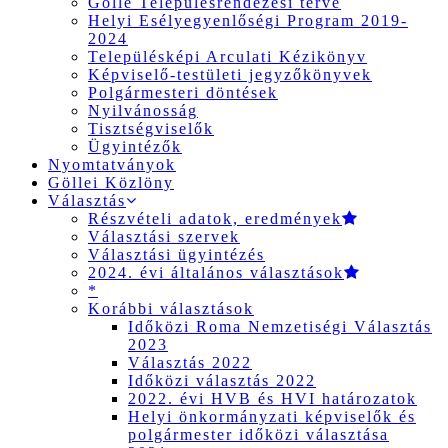
Gölle Településrendezési terve
Helyi Esélyegyenlőségi Program 2019-
2024
Településképi Arculati Kézikönyv
Képviselő-testületi jegyzőkönyvek
Polgármesteri döntések
Nyilvánosság
Tisztségviselők
Ügyintézők
Nyomtatványok
Göllei Közlöny
Választás
Részvételi adatok, eredmények
Választási szervek
Választási ügyintézés
2024. évi általános választások
*
Korábbi választások
Időközi Roma Nemzetiségi Választás
2023
Választás 2022
Időközi választás 2022
2022. évi HVB és HVI határozatok
Helyi önkormányzati képviselők és
polgármester időközi választása