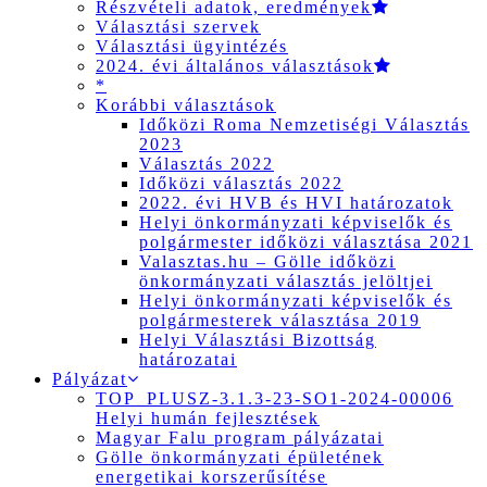
Részvételi adatok, eredmények
Választási szervek
Választási ügyintézés
2024. évi általános választások
*
Korábbi választások
Időközi Roma Nemzetiségi Választás
2023
Választás 2022
Időközi választás 2022
2022. évi HVB és HVI határozatok
Helyi önkormányzati képviselők és
polgármester időközi választása 2021
Valasztas.hu – Gölle időközi
önkormányzati választás jelöltjei
Helyi önkormányzati képviselők és
polgármesterek választása 2019
Helyi Választási Bizottság
határozatai
Pályázat
TOP_PLUSZ-3.1.3-23-SO1-2024-00006
Helyi humán fejlesztések
Magyar Falu program pályázatai
Gölle önkormányzati épületének
energetikai korszerűsítése