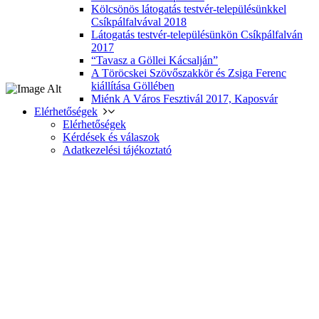
Kölcsönös látogatás testvér-településünkkel
Csíkpálfalvával 2018
Látogatás testvér-településünkön Csíkpálfalván
2017
“Tavasz a Göllei Kácsalján”
A Töröcskei Szövőszakkör és Zsiga Ferenc
kiállítása Göllében
Miénk A Város Fesztivál 2017, Kaposvár
Elérhetőségek
Elérhetőségek
Kérdések és válaszok
Adatkezelési tájékoztató