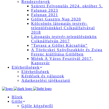
Rendezvények
Szüreti Felvonulás 2024. október 5.
Falunap 2023
Falunap 2021
Göllei Gasztro Nap 2020
Kölcsönös látogatás testvér-
településünkkel Csíkpálfalvával
2018
Látogatás testvér-településünkön
Csíkpálfalván 2017
“Tavasz a Göllei Kácsalján”
A Töröcskei Szövőszakkör és Zsiga
Ferenc kiállítása Göllében
Miénk A Város Fesztivál 2017,
Kaposvár
Elérhetőségek
Elérhetőségek
Kérdések és válaszok
Adatkezelési tájékoztató
Hírek
Gölle
Gölle községről