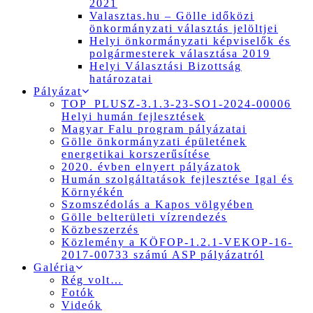
2021
Valasztas.hu – Gölle időközi
önkormányzati választás jelöltjei
Helyi önkormányzati képviselők és
polgármesterek választása 2019
Helyi Választási Bizottság
határozatai
Pályázat
TOP_PLUSZ-3.1.3-23-SO1-2024-00006
Helyi humán fejlesztések
Magyar Falu program pályázatai
Gölle önkormányzati épületének
energetikai korszerűsítése
2020. évben elnyert pályázatok
Humán szolgáltatások fejlesztése Igal és
Környékén
Szomszédolás a Kapos völgyében
Gölle belterületi vízrendezés
Közbeszerzés
Közlemény a KÖFOP-1.2.1-VEKOP-16-
2017-00733 számú ASP pályázatról
Galéria
Rég volt…
Fotók
Videók