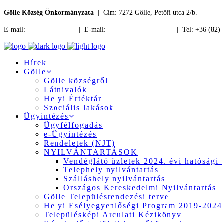
Gölle Község Önkormányzata
| Cím: 7272 Gölle, Petőfi utca 2/b.
E-mail:
jegyzo@golle.hu
| E-mail:
polgarmester@golle.hu
| Tel: +36 (82)
Hírek
Gölle
Gölle községről
Látnivalók
Helyi Értéktár
Szociális lakások
Ügyintézés
Ügyfélfogadás
e-Ügyintézés
Rendeletek (NJT)
NYILVÁNTARTÁSOK
Vendéglátó üzletek 2024. évi hatósági 
Telephely nyilvántartás
Szálláshely nyilvántartás
Országos Kereskedelmi Nyilvántartás
Gölle Településrendezési terve
Helyi Esélyegyenlőségi Program 2019-2024
Településképi Arculati Kézikönyv