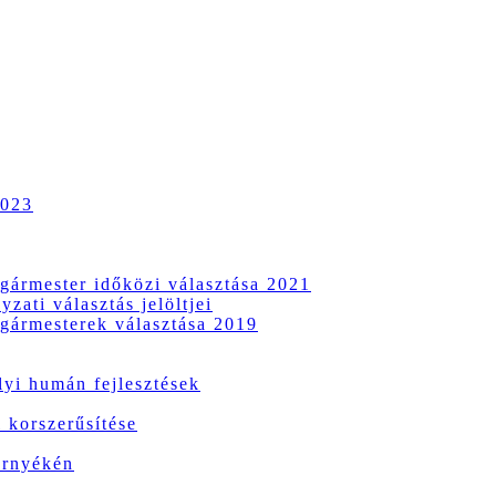
2023
gármester időközi választása 2021
zati választás jelöltjei
gármesterek választása 2019
i humán fejlesztések
 korszerűsítése
örnyékén