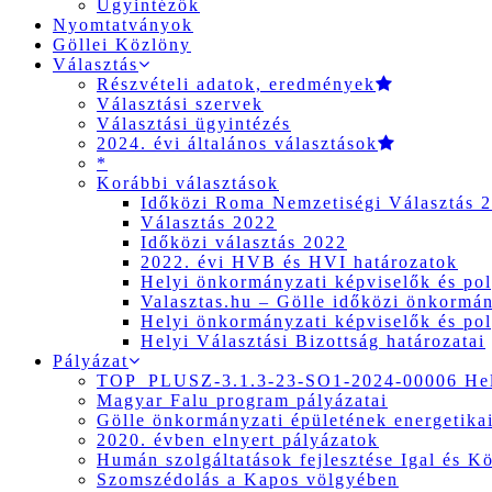
Ügyintézők
Nyomtatványok
Göllei Közlöny
Választás
Részvételi adatok, eredmények
Választási szervek
Választási ügyintézés
2024. évi általános választások
*
Korábbi választások
Időközi Roma Nemzetiségi Választás 
Választás 2022
Időközi választás 2022
2022. évi HVB és HVI határozatok
Helyi önkormányzati képviselők és pol
Valasztas.hu – Gölle időközi önkormány
Helyi önkormányzati képviselők és pol
Helyi Választási Bizottság határozatai
Pályázat
TOP_PLUSZ-3.1.3-23-SO1-2024-00006 Hely
Magyar Falu program pályázatai
Gölle önkormányzati épületének energetikai
2020. évben elnyert pályázatok
Humán szolgáltatások fejlesztése Igal és K
Szomszédolás a Kapos völgyében