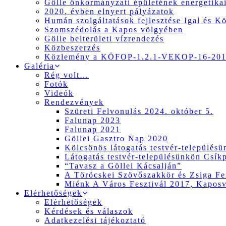
Gölle önkormányzati épületének energetikai
2020. évben elnyert pályázatok
Humán szolgáltatások fejlesztése Igal és K
Szomszédolás a Kapos völgyében
Gölle belterületi vízrendezés
Közbeszerzés
Közlemény a KÖFOP-1.2.1-VEKOP-16-2017
Galéria
Rég volt…
Fotók
Videók
Rendezvények
Szüreti Felvonulás 2024. október 5.
Falunap 2023
Falunap 2021
Göllei Gasztro Nap 2020
Kölcsönös látogatás testvér-település
Látogatás testvér-településünkön Csík
“Tavasz a Göllei Kácsalján”
A Töröcskei Szövőszakkör és Zsiga Fer
Miénk A Város Fesztivál 2017, Kapos
Elérhetőségek
Elérhetőségek
Kérdések és válaszok
Adatkezelési tájékoztató