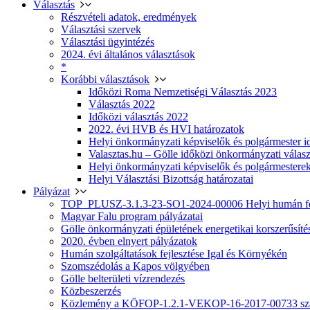
Választás
Részvételi adatok, eredmények
Választási szervek
Választási ügyintézés
2024. évi általános választások
*
Korábbi választások
Időközi Roma Nemzetiségi Választás 2023
Választás 2022
Időközi választás 2022
2022. évi HVB és HVI határozatok
Helyi önkormányzati képviselők és polgármester i
Valasztas.hu – Gölle időközi önkormányzati választá
Helyi önkormányzati képviselők és polgármesterek
Helyi Választási Bizottság határozatai
Pályázat
TOP_PLUSZ-3.1.3-23-SO1-2024-00006 Helyi humán fej
Magyar Falu program pályázatai
Gölle önkormányzati épületének energetikai korszerűsíté
2020. évben elnyert pályázatok
Humán szolgáltatások fejlesztése Igal és Környékén
Szomszédolás a Kapos völgyében
Gölle belterületi vízrendezés
Közbeszerzés
Közlemény a KÖFOP-1.2.1-VEKOP-16-2017-00733 szá