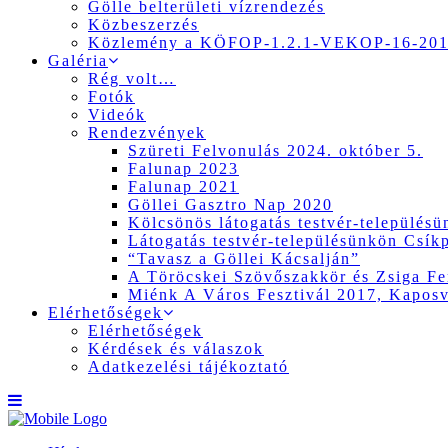
Gölle belterületi vízrendezés
Közbeszerzés
Közlemény a KÖFOP-1.2.1-VEKOP-16-2017
Galéria
Rég volt…
Fotók
Videók
Rendezvények
Szüreti Felvonulás 2024. október 5.
Falunap 2023
Falunap 2021
Göllei Gasztro Nap 2020
Kölcsönös látogatás testvér-település
Látogatás testvér-településünkön Csík
“Tavasz a Göllei Kácsalján”
A Töröcskei Szövőszakkör és Zsiga Fer
Miénk A Város Fesztivál 2017, Kapos
Elérhetőségek
Elérhetőségek
Kérdések és válaszok
Adatkezelési tájékoztató