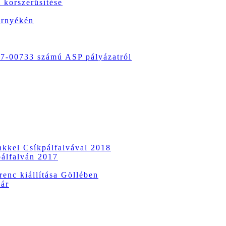
 korszerűsítése
örnyékén
-00733 számú ASP pályázatról
ünkkel Csíkpálfalvával 2018
pálfalván 2017
enc kiállítása Göllében
vár