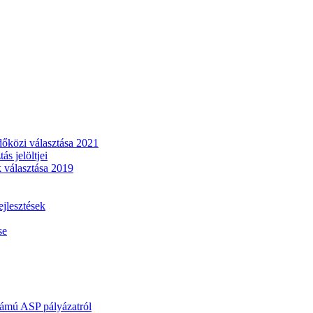
dőközi választása 2021
s jelöltjei
 választása 2019
lesztések
se
mú ASP pályázatról