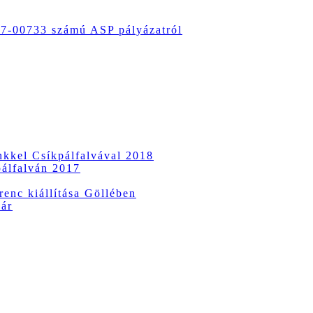
-00733 számú ASP pályázatról
ünkkel Csíkpálfalvával 2018
pálfalván 2017
enc kiállítása Göllében
vár