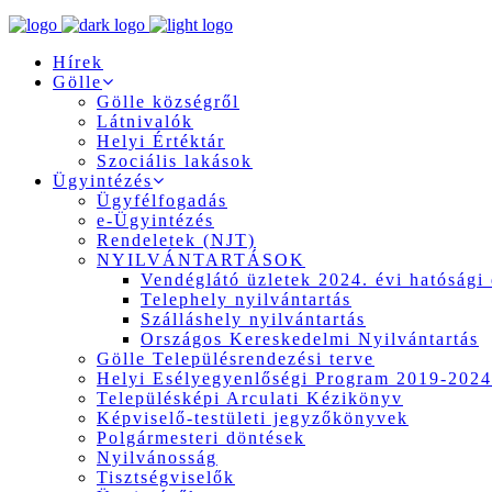
Hírek
Gölle
Gölle községről
Látnivalók
Helyi Értéktár
Szociális lakások
Ügyintézés
Ügyfélfogadás
e-Ügyintézés
Rendeletek (NJT)
NYILVÁNTARTÁSOK
Vendéglátó üzletek 2024. évi hatósági 
Telephely nyilvántartás
Szálláshely nyilvántartás
Országos Kereskedelmi Nyilvántartás
Gölle Településrendezési terve
Helyi Esélyegyenlőségi Program 2019-2024
Településképi Arculati Kézikönyv
Képviselő-testületi jegyzőkönyvek
Polgármesteri döntések
Nyilvánosság
Tisztségviselők