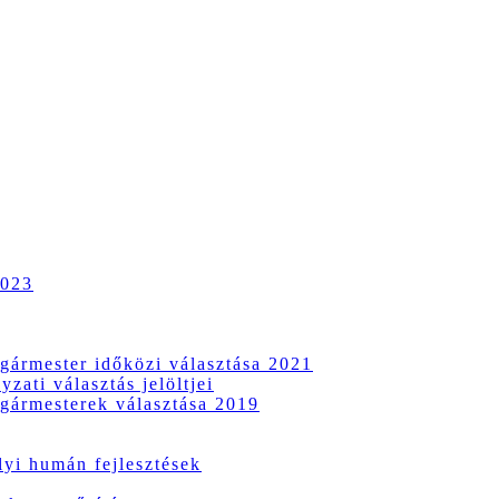
2023
gármester időközi választása 2021
zati választás jelöltjei
gármesterek választása 2019
i humán fejlesztések