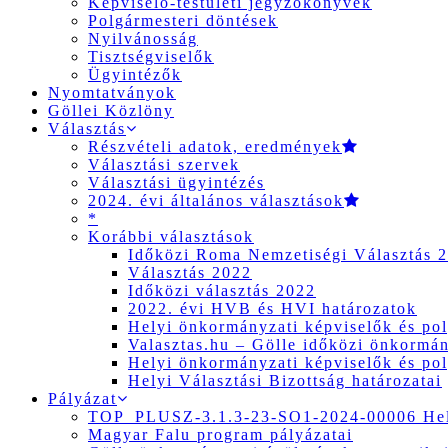
Képviselő-testületi jegyzőkönyvek
Polgármesteri döntések
Nyilvánosság
Tisztségviselők
Ügyintézők
Nyomtatványok
Göllei Közlöny
Választás
Részvételi adatok, eredmények
Választási szervek
Választási ügyintézés
2024. évi általános választások
*
Korábbi választások
Időközi Roma Nemzetiségi Választás 
Választás 2022
Időközi választás 2022
2022. évi HVB és HVI határozatok
Helyi önkormányzati képviselők és pol
Valasztas.hu – Gölle időközi önkormány
Helyi önkormányzati képviselők és pol
Helyi Választási Bizottság határozatai
Pályázat
TOP_PLUSZ-3.1.3-23-SO1-2024-00006 Hely
Magyar Falu program pályázatai