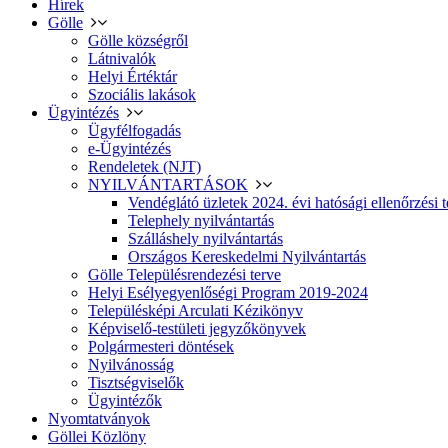
Hírek
Gölle
Gölle községről
Látnivalók
Helyi Értéktár
Szociális lakások
Ügyintézés
Ügyfélfogadás
e-Ügyintézés
Rendeletek (NJT)
NYILVÁNTARTÁSOK
Vendéglátó üzletek 2024. évi hatósági ellenőrzési t
Telephely nyilvántartás
Szálláshely nyilvántartás
Országos Kereskedelmi Nyilvántartás
Gölle Településrendezési terve
Helyi Esélyegyenlőségi Program 2019-2024
Településképi Arculati Kézikönyv
Képviselő-testületi jegyzőkönyvek
Polgármesteri döntések
Nyilvánosság
Tisztségviselők
Ügyintézők
Nyomtatványok
Göllei Közlöny