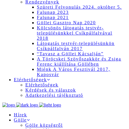
Rendezvények
Szüreti Felvonulás 2024. október 5.
Falunap 2023
Falunap 2021
Göllei Gasztro Nap 2020
Kölcsönös látogatás testvér-
településünkkel Csíkpálfalvával
2018
Látogatás testvér-településünkön
Csíkpálfalván 2017
“Tavasz a Göllei Kácsalján”
A Töröcskei Szövőszakkör és Zsiga
Ferenc kiállítása Göllében
Miénk A Város Fesztivál 2017,
Kaposvár
Elérhetőségek
Elérhetőségek
Kérdések és válaszok
Adatkezelési tájékoztató
Hírek
Gölle
Gölle községről