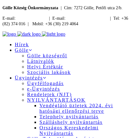
Gölle Község Önkormányzata
| Cím: 7272 Gölle, Petőfi utca 2/b.
E-mail:
jegyzo@golle.hu
| E-mail:
polgarmester@golle.hu
| Tel: +36
(82) 374 016 | Mobil: +36 (30) 219 4064
Hírek
Gölle
Gölle községről
Látnivalók
Helyi Értéktár
Szociális lakások
Ügyintézés
Ügyfélfogadás
e-Ügyintézés
Rendeletek (NJT)
NYILVÁNTARTÁSOK
Vendéglátó üzletek 2024. évi
hatósági ellenőrzési terve
Telephely nyilvántartás
Szálláshely nyilvántartás
Országos Kereskedelmi
Nyilvántartás