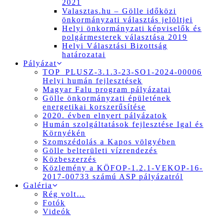
2021
Valasztas.hu – Gölle időközi
önkormányzati választás jelöltjei
Helyi önkormányzati képviselők és
polgármesterek választása 2019
Helyi Választási Bizottság
határozatai
Pályázat
TOP_PLUSZ-3.1.3-23-SO1-2024-00006
Helyi humán fejlesztések
Magyar Falu program pályázatai
Gölle önkormányzati épületének
energetikai korszerűsítése
2020. évben elnyert pályázatok
Humán szolgáltatások fejlesztése Igal és
Környékén
Szomszédolás a Kapos völgyében
Gölle belterületi vízrendezés
Közbeszerzés
Közlemény a KÖFOP-1.2.1-VEKOP-16-
2017-00733 számú ASP pályázatról
Galéria
Rég volt…
Fotók
Videók