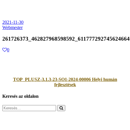
2021-11-30
Webmester
261726373_462827968598592_611777292745624664
0
TOP_PLUSZ-3.1.3-23-SO1-2024-00006 Helyi humán
fejlesztések
Keresés az oldalon
Search
for: