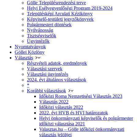
Gölle Településrendezési terve
Helyi Esélyegyenlőségi Program 2019-2024
Településképi Arculati Kézikönyv
Képviselő-testületi jegyzőkönyvek
Polgármesteri döntések
Nyilvánosság
Tisztségviselők
Ügyintézők
Nyomtatványok
Göllei Közlöny
Választás
Részvételi adatok, eredmények
Választási szervek
Választási ügyintézés
2024. évi általános választások
*
Korábbi választások
Időközi Roma Nemzetiségi Választás 2023
Választás 2022
Időközi választás 2022
2022. évi HVB és HVI határozatok
Helyi önkormányzati képviselők és polgármester
időközi választása 2021
Valasztas.hu – Gölle időközi önkormányzati
választás jelöltjei