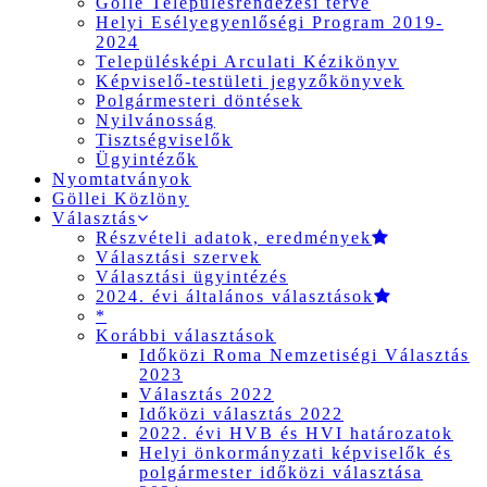
Gölle Településrendezési terve
Helyi Esélyegyenlőségi Program 2019-
2024
Településképi Arculati Kézikönyv
Képviselő-testületi jegyzőkönyvek
Polgármesteri döntések
Nyilvánosság
Tisztségviselők
Ügyintézők
Nyomtatványok
Göllei Közlöny
Választás
Részvételi adatok, eredmények
Választási szervek
Választási ügyintézés
2024. évi általános választások
*
Korábbi választások
Időközi Roma Nemzetiségi Választás
2023
Választás 2022
Időközi választás 2022
2022. évi HVB és HVI határozatok
Helyi önkormányzati képviselők és
polgármester időközi választása