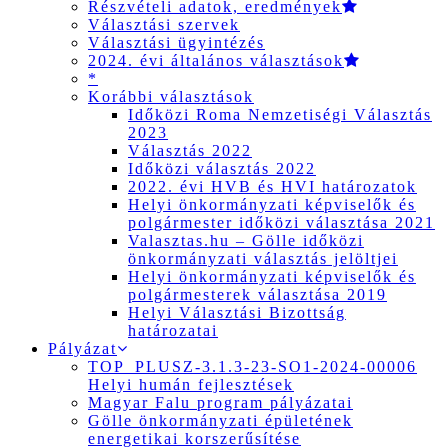
Részvételi adatok, eredmények
Választási szervek
Választási ügyintézés
2024. évi általános választások
*
Korábbi választások
Időközi Roma Nemzetiségi Választás
2023
Választás 2022
Időközi választás 2022
2022. évi HVB és HVI határozatok
Helyi önkormányzati képviselők és
polgármester időközi választása 2021
Valasztas.hu – Gölle időközi
önkormányzati választás jelöltjei
Helyi önkormányzati képviselők és
polgármesterek választása 2019
Helyi Választási Bizottság
határozatai
Pályázat
TOP_PLUSZ-3.1.3-23-SO1-2024-00006
Helyi humán fejlesztések
Magyar Falu program pályázatai
Gölle önkormányzati épületének
energetikai korszerűsítése