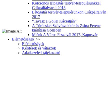
Kölcsönös látogatás testvér-településünkkel
Csíkpálfalvával 2018
Látogatás testvér-településünkön Csíkpálfalván
2017
“Tavasz a Göllei Kácsalján”
A Töröcskei Szövőszakkör és Zsiga Ferenc
kiállítása Göllében
Miénk A Város Fesztivál 2017, Kaposvár
Elérhetőségek
Elérhetőségek
Kérdések és válaszok
Adatkezelési tájékoztató