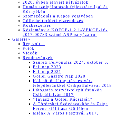
2020. évben elnyert pályázatok
Humán szolgáltatások fejlesztése Igal és
Környékén
Szomszédolás a Kapos völgyében
Gölle belterületi vízrendezés
Közbeszerzés
Közlemény a KÖFOP-1.2.1-VEKOP-16-
2017-00733 számú ASP pályázatról
Galéria
Rég volt…
Fotók
Videók
Rendezvények
Szüreti Felvonulás 2024. október 5.
Falunap 2023
Falunap 2021
Göllei Gasztro Nap 2020
Kölcsönös látogatás testvér-
településünkkel Csíkpálfalvával 2018
Látogatás testvér-településünkön
Csíkpálfalván 2017
“Tavasz a Göllei Kácsalján”
A Töröcskei Szövőszakkör és Zsiga
Ferenc kiállítása Göllében
Miénk A Város Fesztivál 2017,