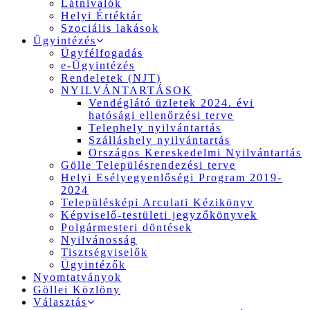
Látnivalók
Helyi Értéktár
Szociális lakások
Ügyintézés
Ügyfélfogadás
e-Ügyintézés
Rendeletek (NJT)
NYILVÁNTARTÁSOK
Vendéglátó üzletek 2024. évi
hatósági ellenőrzési terve
Telephely nyilvántartás
Szálláshely nyilvántartás
Országos Kereskedelmi Nyilvántartás
Gölle Településrendezési terve
Helyi Esélyegyenlőségi Program 2019-
2024
Településképi Arculati Kézikönyv
Képviselő-testületi jegyzőkönyvek
Polgármesteri döntések
Nyilvánosság
Tisztségviselők
Ügyintézők
Nyomtatványok
Göllei Közlöny
Választás