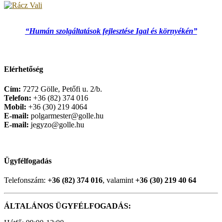
“Humán szolgáltatások fejlesztése Igal és környékén”
Elérhetőség
Cím:
7272 Gölle, Petőfi u. 2/b.
Telefon:
+36 (82) 374 016
Mobil:
+36 (30) 219 4064
E-mail:
polgarmester@golle.hu
E-mail:
jegyzo@golle.hu
Ügyfélfogadás
Telefonszám:
+36 (82) 374 016
, valamint
+36 (30) 219 40 64
ÁLTALÁNOS ÜGYFÉLFOGADÁS: