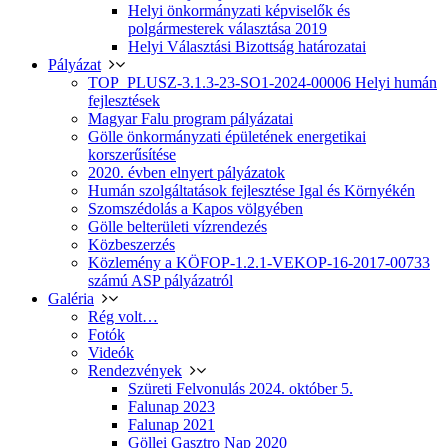
Helyi önkormányzati képviselők és
polgármesterek választása 2019
Helyi Választási Bizottság határozatai
Pályázat
TOP_PLUSZ-3.1.3-23-SO1-2024-00006 Helyi humán
fejlesztések
Magyar Falu program pályázatai
Gölle önkormányzati épületének energetikai
korszerűsítése
2020. évben elnyert pályázatok
Humán szolgáltatások fejlesztése Igal és Környékén
Szomszédolás a Kapos völgyében
Gölle belterületi vízrendezés
Közbeszerzés
Közlemény a KÖFOP-1.2.1-VEKOP-16-2017-00733
számú ASP pályázatról
Galéria
Rég volt…
Fotók
Videók
Rendezvények
Szüreti Felvonulás 2024. október 5.
Falunap 2023
Falunap 2021
Göllei Gasztro Nap 2020