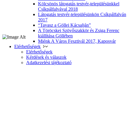
Kölcsönös látogatás testvér-településünkkel
Csíkpálfalvával 2018
Látogatás testvér-településünkön Csíkpálfalván
2017
“Tavasz a Göllei Kácsalján”
A Töröcskei Szövőszakkör és Zsiga Ferenc
kiállítása Göllében
Miénk A Város Fesztivál 2017, Kaposvár
Elérhetőségek
Elérhetőségek
Kérdések és válaszok
Adatkezelési tájékoztató