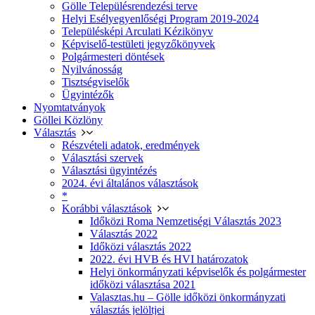
Gölle Településrendezési terve
Helyi Esélyegyenlőségi Program 2019-2024
Településképi Arculati Kézikönyv
Képviselő-testületi jegyzőkönyvek
Polgármesteri döntések
Nyilvánosság
Tisztségviselők
Ügyintézők
Nyomtatványok
Göllei Közlöny
Választás
Részvételi adatok, eredmények
Választási szervek
Választási ügyintézés
2024. évi általános választások
*
Korábbi választások
Időközi Roma Nemzetiségi Választás 2023
Választás 2022
Időközi választás 2022
2022. évi HVB és HVI határozatok
Helyi önkormányzati képviselők és polgármester
időközi választása 2021
Valasztas.hu – Gölle időközi önkormányzati
választás jelöltjei