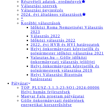
Részvételi adatok, eredmények
Választási szervek
Választási ügyintézés
2024. évi általános választások
*
Korábbi választások
Időközi Roma Nemzetiségi Választás
2023
Választás 2022
Időközi választás 2022
2022. évi HVB és HVI határozatok
Helyi önkormányzati képviselők és
polgármester időközi választása 2021
Valasztas.hu – Gölle időközi
önkormányzati választás jelöltjei
Helyi önkormányzati képviselők és
polgármesterek választása 2019
Helyi Választási Bizottság
határozatai
Pályázat
TOP_PLUSZ-3.1.3-23-SO1-2024-00006
Helyi humán fejlesztések
Magyar Falu program pályázatai
Gölle önkormányzati épületének
energetikai korszerűsítése