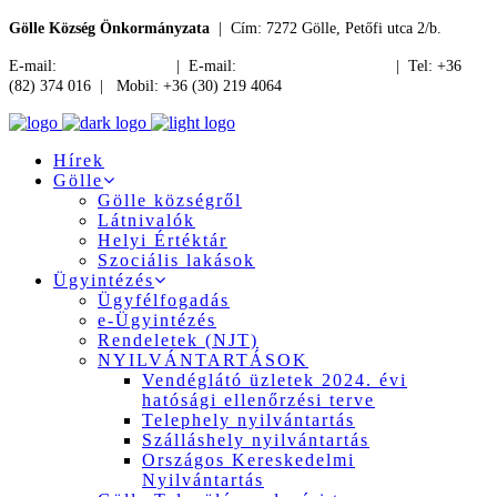
Gölle Község Önkormányzata
| Cím: 7272 Gölle, Petőfi utca 2/b.
E-mail:
jegyzo@golle.hu
| E-mail:
polgarmester@golle.hu
| Tel: +36
(82) 374 016 | Mobil: +36 (30) 219 4064
Hírek
Gölle
Gölle községről
Látnivalók
Helyi Értéktár
Szociális lakások
Ügyintézés
Ügyfélfogadás
e-Ügyintézés
Rendeletek (NJT)
NYILVÁNTARTÁSOK
Vendéglátó üzletek 2024. évi
hatósági ellenőrzési terve
Telephely nyilvántartás
Szálláshely nyilvántartás
Országos Kereskedelmi
Nyilvántartás