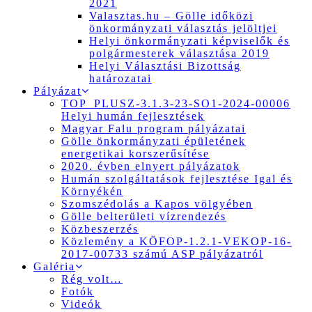
2021
Valasztas.hu – Gölle időközi
önkormányzati választás jelöltjei
Helyi önkormányzati képviselők és
polgármesterek választása 2019
Helyi Választási Bizottság
határozatai
Pályázat
TOP_PLUSZ-3.1.3-23-SO1-2024-00006
Helyi humán fejlesztések
Magyar Falu program pályázatai
Gölle önkormányzati épületének
energetikai korszerűsítése
2020. évben elnyert pályázatok
Humán szolgáltatások fejlesztése Igal és
Környékén
Szomszédolás a Kapos völgyében
Gölle belterületi vízrendezés
Közbeszerzés
Közlemény a KÖFOP-1.2.1-VEKOP-16-
2017-00733 számú ASP pályázatról
Galéria
Rég volt…
Fotók
Videók