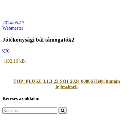
2024-05-17
Webmester
Jótékonysági bál támogatók2
0
TOP_PLUSZ-3.1.3-23-SO1-2024-00006 Helyi humán
fejlesztések
Keresés az oldalon
Search
for: