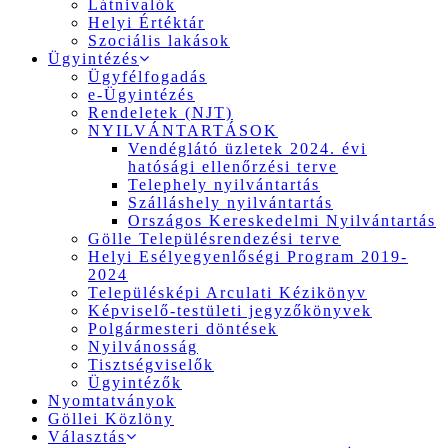
Látnivalók
Helyi Értéktár
Szociális lakások
Ügyintézés
Ügyfélfogadás
e-Ügyintézés
Rendeletek (NJT)
NYILVÁNTARTÁSOK
Vendéglátó üzletek 2024. évi
hatósági ellenőrzési terve
Telephely nyilvántartás
Szálláshely nyilvántartás
Országos Kereskedelmi Nyilvántartás
Gölle Településrendezési terve
Helyi Esélyegyenlőségi Program 2019-
2024
Településképi Arculati Kézikönyv
Képviselő-testületi jegyzőkönyvek
Polgármesteri döntések
Nyilvánosság
Tisztségviselők
Ügyintézők
Nyomtatványok
Göllei Közlöny
Választás