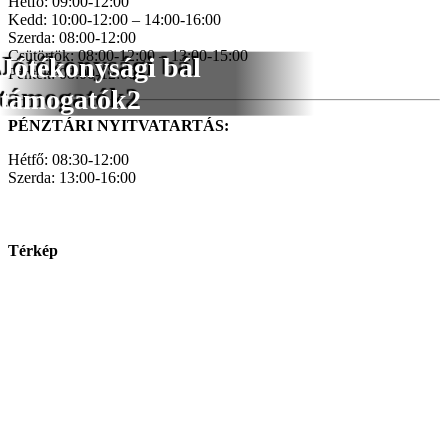
Hétfő: 09:00-12:00
Kedd: 10:00-12:00 – 14:00-16:00
Szerda: 08:00-12:00
Csütörtök: 08:00-12:00 – 13:00-15:00
Jótékonysági bál
Péntek: 08:00-12:00
támogatók2
PÉNZTÁRI NYITVATARTÁS:
Hétfő: 08:30-12:00
Szerda: 13:00-16:00
Térkép