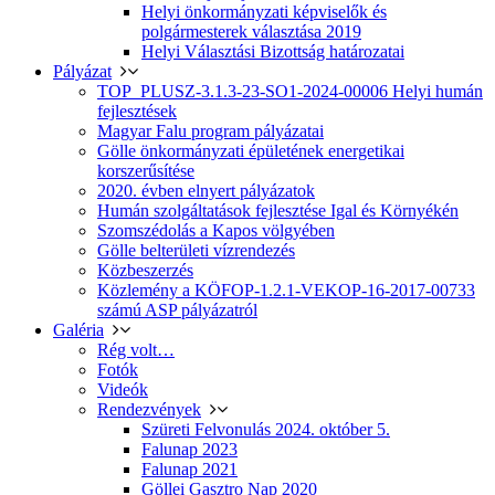
Helyi önkormányzati képviselők és
polgármesterek választása 2019
Helyi Választási Bizottság határozatai
Pályázat
TOP_PLUSZ-3.1.3-23-SO1-2024-00006 Helyi humán
fejlesztések
Magyar Falu program pályázatai
Gölle önkormányzati épületének energetikai
korszerűsítése
2020. évben elnyert pályázatok
Humán szolgáltatások fejlesztése Igal és Környékén
Szomszédolás a Kapos völgyében
Gölle belterületi vízrendezés
Közbeszerzés
Közlemény a KÖFOP-1.2.1-VEKOP-16-2017-00733
számú ASP pályázatról
Galéria
Rég volt…
Fotók
Videók
Rendezvények
Szüreti Felvonulás 2024. október 5.
Falunap 2023
Falunap 2021
Göllei Gasztro Nap 2020