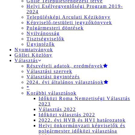
Gölle Településrendezési terve
Helyi Esélyegyenlőségi Program 2019-
2024
Településképi Arculati Kézikönyv
Képviselő-testületi jegyzőkönyvek
Polgármesteri döntések
Nyilvánosság
Tisztségviselők
Ügyintézők
Nyomtatványok
Göllei Közlöny
Választás
Részvételi adatok, eredmények
Választási szervek
Választási ügyintézés
2024. évi általános választások
*
Korábbi választások
Időközi Roma Nemzetiségi Választás
2023
Választás 2022
Időközi választás 2022
2022. évi HVB és HVI határozatok
Helyi önkormányzati képviselők és
polgármester időközi választása