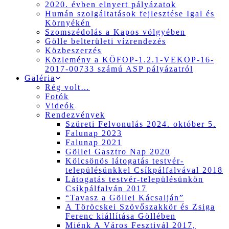
2020. évben elnyert pályázatok
Humán szolgáltatások fejlesztése Igal és
Környékén
Szomszédolás a Kapos völgyében
Gölle belterületi vízrendezés
Közbeszerzés
Közlemény a KÖFOP-1.2.1-VEKOP-16-
2017-00733 számú ASP pályázatról
Galéria
Rég volt…
Fotók
Videók
Rendezvények
Szüreti Felvonulás 2024. október 5.
Falunap 2023
Falunap 2021
Göllei Gasztro Nap 2020
Kölcsönös látogatás testvér-
településünkkel Csíkpálfalvával 2018
Látogatás testvér-településünkön
Csíkpálfalván 2017
“Tavasz a Göllei Kácsalján”
A Töröcskei Szövőszakkör és Zsiga
Ferenc kiállítása Göllében
Miénk A Város Fesztivál 2017,