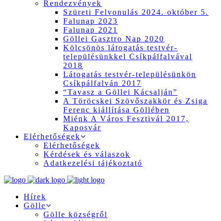
Rendezvények
Szüreti Felvonulás 2024. október 5.
Falunap 2023
Falunap 2021
Göllei Gasztro Nap 2020
Kölcsönös látogatás testvér-
településünkkel Csíkpálfalvával
2018
Látogatás testvér-településünkön
Csíkpálfalván 2017
“Tavasz a Göllei Kácsalján”
A Töröcskei Szövőszakkör és Zsiga
Ferenc kiállítása Göllében
Miénk A Város Fesztivál 2017,
Kaposvár
Elérhetőségek
Elérhetőségek
Kérdések és válaszok
Adatkezelési tájékoztató
Hírek
Gölle
Gölle községről