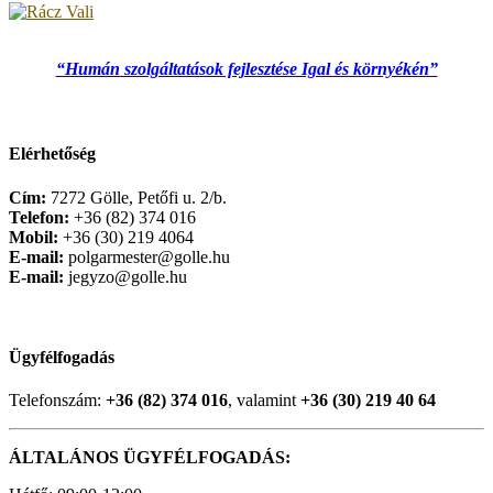
“Humán szolgáltatások fejlesztése Igal és környékén”
Elérhetőség
Cím:
7272 Gölle, Petőfi u. 2/b.
Telefon:
+36 (82) 374 016
Mobil:
+36 (30) 219 4064
E-mail:
polgarmester@golle.hu
E-mail:
jegyzo@golle.hu
Ügyfélfogadás
Telefonszám:
+36 (82) 374 016
, valamint
+36 (30) 219 40 64
ÁLTALÁNOS ÜGYFÉLFOGADÁS: