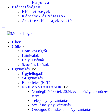
Kaposvár
Elérhetőségek
Elérhetőségek
Kérdések és válaszok
Adatkezelési tájékoztató
Hírek
Gölle
Gölle községről
Látnivalók
Helyi Értéktár
Szociális lakások
Ügyintézés
Ügyfélfogadás
e-Ügyintézés
Rendeletek (NJT)
NYILVÁNTARTÁSOK
Vendéglátó üzletek 2024. évi hatósági ellenőrzési
terve
Telephely nyilvántartás
Szálláshely nyilvántartás
Országos Kereskedelmi Nyilvántartás