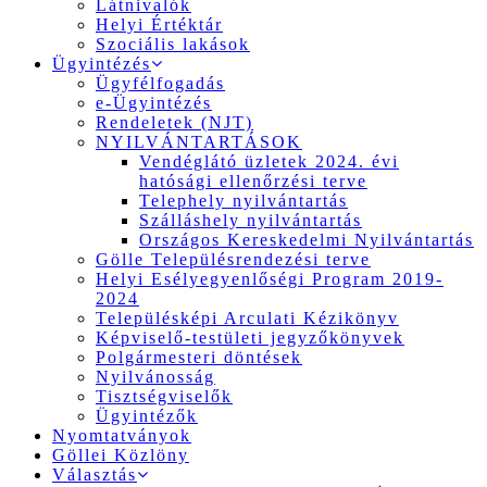
Látnivalók
Helyi Értéktár
Szociális lakások
Ügyintézés
Ügyfélfogadás
e-Ügyintézés
Rendeletek (NJT)
NYILVÁNTARTÁSOK
Vendéglátó üzletek 2024. évi
hatósági ellenőrzési terve
Telephely nyilvántartás
Szálláshely nyilvántartás
Országos Kereskedelmi Nyilvántartás
Gölle Településrendezési terve
Helyi Esélyegyenlőségi Program 2019-
2024
Településképi Arculati Kézikönyv
Képviselő-testületi jegyzőkönyvek
Polgármesteri döntések
Nyilvánosság
Tisztségviselők
Ügyintézők
Nyomtatványok
Göllei Közlöny
Választás