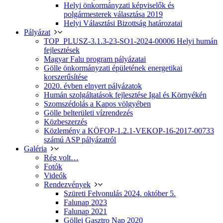
Helyi önkormányzati képviselők és
polgármesterek választása 2019
Helyi Választási Bizottság határozatai
Pályázat
TOP_PLUSZ-3.1.3-23-SO1-2024-00006 Helyi humán
fejlesztések
Magyar Falu program pályázatai
Gölle önkormányzati épületének energetikai
korszerűsítése
2020. évben elnyert pályázatok
Humán szolgáltatások fejlesztése Igal és Környékén
Szomszédolás a Kapos völgyében
Gölle belterületi vízrendezés
Közbeszerzés
Közlemény a KÖFOP-1.2.1-VEKOP-16-2017-00733
számú ASP pályázatról
Galéria
Rég volt…
Fotók
Videók
Rendezvények
Szüreti Felvonulás 2024. október 5.
Falunap 2023
Falunap 2021
Göllei Gasztro Nap 2020