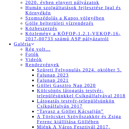
2020. évben elnyert pályázatok
Humán szolgáltatások fejlesztése Igal és
Környékén
Szomszédolás a Kapos völgyében
Gölle belterületi vízrendezés
Közbeszerzés
Közlemény a KÖFOP-1.2.1-VEKOP-16-
2017-00733 számú ASP pályázatról
Galéria
Rég volt…
Fotók
Videók
Rendezvények
Szüreti Felvonulás 2024. október 5.
Falunap 2023
Falunap 2021
Göllei Gasztro Nap 2020
Kölcsönös látogatás testvér-
településünkkel Csíkpálfalvával 2018
Látogatás testvér-településünkön
Csíkpálfalván 2017
“Tavasz a Göllei Kácsalján”
A Töröcskei Szövőszakkör és Zsiga
Ferenc kiállítása Göllében
Miénk A Város Fesztivál 2017,