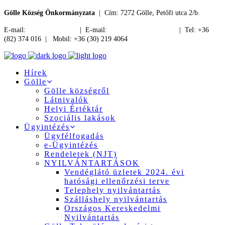
Gölle Község Önkormányzata
| Cím: 7272 Gölle, Petőfi utca 2/b.
E-mail:
jegyzo@golle.hu
| E-mail:
polgarmester@golle.hu
| Tel: +36
(82) 374 016 | Mobil: +36 (30) 219 4064
Hírek
Gölle
Gölle községről
Látnivalók
Helyi Értéktár
Szociális lakások
Ügyintézés
Ügyfélfogadás
e-Ügyintézés
Rendeletek (NJT)
NYILVÁNTARTÁSOK
Vendéglátó üzletek 2024. évi
hatósági ellenőrzési terve
Telephely nyilvántartás
Szálláshely nyilvántartás
Országos Kereskedelmi
Nyilvántartás