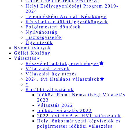
Gölle Településrendezési terve
Helyi Esélyegyenlőségi Program 2019-
2024
Településképi Arculati Kézikönyv
Képviselő-testületi jegyzőkönyvek
Polgármesteri döntések
Nyilvánosság
Tisztségviselők
Ügyintézők
Nyomtatványok
Göllei Közlöny
Választás
Részvételi adatok, eredmények
Választási szervek
Választási ügyintézés
2024. évi általános választások
*
Korábbi választások
Időközi Roma Nemzetiségi Választás
2023
Választás 2022
Időközi választás 2022
2022. évi HVB és HVI határozatok
Helyi önkormányzati képviselők és
polgármester időközi választása