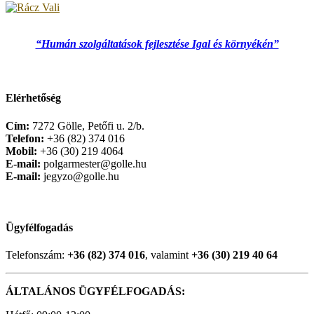
“Humán szolgáltatások fejlesztése Igal és környékén”
Elérhetőség
Cím:
7272 Gölle, Petőfi u. 2/b.
Telefon:
+36 (82) 374 016
Mobil:
+36 (30) 219 4064
E-mail:
polgarmester@golle.hu
E-mail:
jegyzo@golle.hu
Ügyfélfogadás
Telefonszám:
+36 (82) 374 016
, valamint
+36 (30) 219 40 64
ÁLTALÁNOS ÜGYFÉLFOGADÁS: