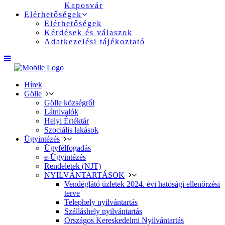
Kaposvár
Elérhetőségek
Elérhetőségek
Kérdések és válaszok
Adatkezelési tájékoztató
Hírek
Gölle
Gölle községről
Látnivalók
Helyi Értéktár
Szociális lakások
Ügyintézés
Ügyfélfogadás
e-Ügyintézés
Rendeletek (NJT)
NYILVÁNTARTÁSOK
Vendéglátó üzletek 2024. évi hatósági ellenőrzési
terve
Telephely nyilvántartás
Szálláshely nyilvántartás
Országos Kereskedelmi Nyilvántartás