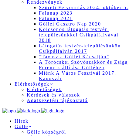
Rendezvények
Szüreti Felvonulás 2024. október 5.
Falunap 2023
Falunap 2021
Göllei Gasztro Nap 2020
Kölcsönös látogatás testvér-
településünkkel Csíkpálfalvával
2018
Látogatás testvér-településünkön
Csíkpálfalván 2017
“Tavasz a Göllei Kácsalján”
A Töröcskei Szövőszakkör és Zsiga
Ferenc kiállítása Göllében
Miénk A Város Fesztivál 2017,
Kaposvár
Elérhetőségek
Elérhetőségek
Kérdések és válaszok
Adatkezelési tájékoztató
Hírek
Gölle
Gölle községről