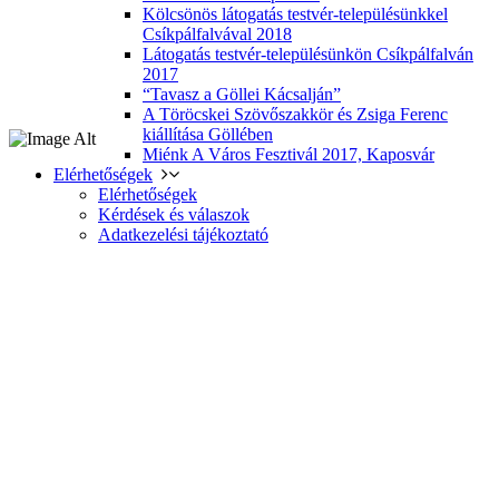
Kölcsönös látogatás testvér-településünkkel
Csíkpálfalvával 2018
Látogatás testvér-településünkön Csíkpálfalván
2017
“Tavasz a Göllei Kácsalján”
A Töröcskei Szövőszakkör és Zsiga Ferenc
kiállítása Göllében
Miénk A Város Fesztivál 2017, Kaposvár
Elérhetőségek
Elérhetőségek
Kérdések és válaszok
Adatkezelési tájékoztató