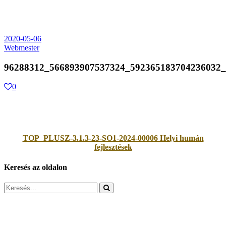
2020-05-06
Webmester
96288312_566893907537324_592365183704236032
0
TOP_PLUSZ-3.1.3-23-SO1-2024-00006 Helyi humán
fejlesztések
Keresés az oldalon
Search
for: