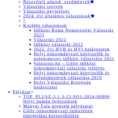
Részvételi adatok, eredmények
Választási szervek
Választási ügyintézés
2024. évi általános választások
*
Korábbi választások
Időközi Roma Nemzetiségi Választás
2023
Választás 2022
Időközi választás 2022
2022. évi HVB és HVI határozatok
Helyi önkormányzati képviselők és
polgármester időközi választása 2021
Valasztas.hu – Gölle időközi
önkormányzati választás jelöltjei
Helyi önkormányzati képviselők és
polgármesterek választása 2019
Helyi Választási Bizottság
határozatai
Pályázat
TOP_PLUSZ-3.1.3-23-SO1-2024-00006
Helyi humán fejlesztések
Magyar Falu program pályázatai
Gölle önkormányzati épületének
energetikai korszerűsítése