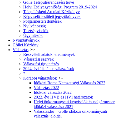
Gölle Településrendezési terve
Helyi Esélyegyenlőségi Program 2019-2024
Településképi Arculati Kézikönyv
Képviselő-testületi jegyzőkönyvek
Polgármesteri döntések
Nyilvánosság
Tisztségviselők
Ügyintézők
Nyomtatványok
Göllei Közlöny
Választás
Részvételi adatok, eredmények
Választási szervek
Választási ügyintézés
2024. évi általános választások
*
Korábbi választások
Időközi Roma Nemzetiségi Választás 2023
Választás 2022
Időközi választás 2022
2022. évi HVB és HVI határozatok
Helyi önkormányzati képviselők és polgármester
időközi választása 2021
Valasztas.hu – Gölle időközi önkormányzati
választás jelöltjei