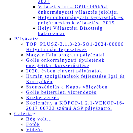
2021
Valasztas.hu – Gölle időközi
önkormányzati választás jelöltjei
Helyi önkormányzati képviselők és
polgármesterek választása 2019
Helyi Választási Bizottság
határozatai
Pályázat
TOP_PLUSZ-3.1.3-23-SO1-2024-00006
Helyi humán fejlesztések
Magyar Falu program pályázatai
Gölle önkormányzati épületének
energetikai korszerűsítése
2020. évben elnyert pályázatok
Humán szolgáltatások fejlesztése Igal és
Környékén
Szomszédolás a Kapos völgyében
Gölle belterületi vízrendezés
Közbeszerzés
Közlemény a KÖFOP-1.2.1-VEKOP-16-
2017-00733 számú ASP pályázatról
Galéria
Rég volt…
Fotók
Videók