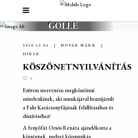
GÖLLE
2020-12-04
NOVÁK MÁRK
HÍREK
KÖSZÖNETNYILVÁNÍTÁS
0
Ezúton szeretném megköszönni
mindenkinek, aki munkájával hozzájárult
a Falu Karácsonyfájának felállításához és
díszítéséhez!
A fenyőfát Orsós Renáta ajándékozta a
községnek, melyet közmunkás