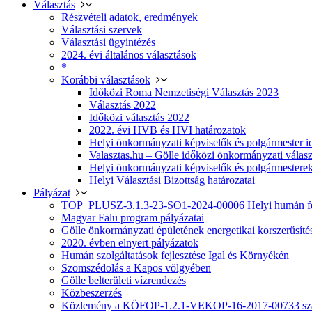
Választás
Részvételi adatok, eredmények
Választási szervek
Választási ügyintézés
2024. évi általános választások
*
Korábbi választások
Időközi Roma Nemzetiségi Választás 2023
Választás 2022
Időközi választás 2022
2022. évi HVB és HVI határozatok
Helyi önkormányzati képviselők és polgármester i
Valasztas.hu – Gölle időközi önkormányzati választá
Helyi önkormányzati képviselők és polgármesterek
Helyi Választási Bizottság határozatai
Pályázat
TOP_PLUSZ-3.1.3-23-SO1-2024-00006 Helyi humán fej
Magyar Falu program pályázatai
Gölle önkormányzati épületének energetikai korszerűsíté
2020. évben elnyert pályázatok
Humán szolgáltatások fejlesztése Igal és Környékén
Szomszédolás a Kapos völgyében
Gölle belterületi vízrendezés
Közbeszerzés
Közlemény a KÖFOP-1.2.1-VEKOP-16-2017-00733 szá