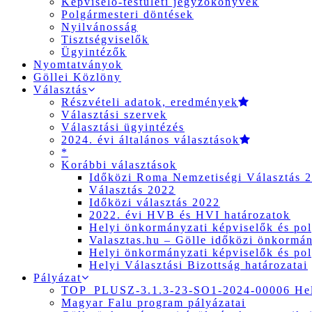
Képviselő-testületi jegyzőkönyvek
Polgármesteri döntések
Nyilvánosság
Tisztségviselők
Ügyintézők
Nyomtatványok
Göllei Közlöny
Választás
Részvételi adatok, eredmények
Választási szervek
Választási ügyintézés
2024. évi általános választások
*
Korábbi választások
Időközi Roma Nemzetiségi Választás 
Választás 2022
Időközi választás 2022
2022. évi HVB és HVI határozatok
Helyi önkormányzati képviselők és pol
Valasztas.hu – Gölle időközi önkormány
Helyi önkormányzati képviselők és pol
Helyi Választási Bizottság határozatai
Pályázat
TOP_PLUSZ-3.1.3-23-SO1-2024-00006 Hely
Magyar Falu program pályázatai