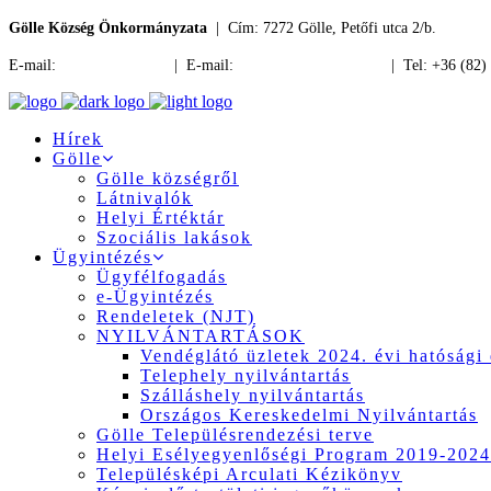
Gölle Község Önkormányzata
| Cím: 7272 Gölle, Petőfi utca 2/b.
E-mail:
jegyzo@golle.hu
| E-mail:
polgarmester@golle.hu
| Tel: +36 (82)
Hírek
Gölle
Gölle községről
Látnivalók
Helyi Értéktár
Szociális lakások
Ügyintézés
Ügyfélfogadás
e-Ügyintézés
Rendeletek (NJT)
NYILVÁNTARTÁSOK
Vendéglátó üzletek 2024. évi hatósági 
Telephely nyilvántartás
Szálláshely nyilvántartás
Országos Kereskedelmi Nyilvántartás
Gölle Településrendezési terve
Helyi Esélyegyenlőségi Program 2019-2024
Településképi Arculati Kézikönyv