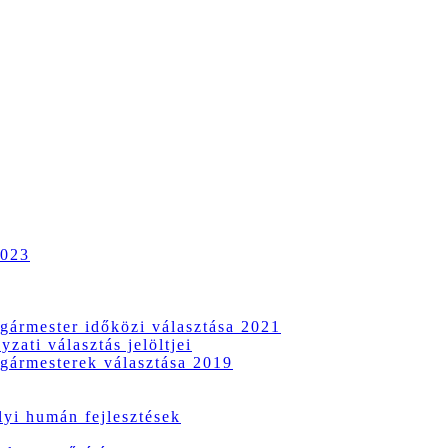
2023
gármester időközi választása 2021
zati választás jelöltjei
gármesterek választása 2019
i humán fejlesztések