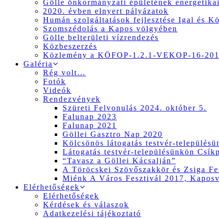
Gölle önkormányzati épületének energetikai
2020. évben elnyert pályázatok
Humán szolgáltatások fejlesztése Igal és K
Szomszédolás a Kapos völgyében
Gölle belterületi vízrendezés
Közbeszerzés
Közlemény a KÖFOP-1.2.1-VEKOP-16-2017
Galéria
Rég volt…
Fotók
Videók
Rendezvények
Szüreti Felvonulás 2024. október 5.
Falunap 2023
Falunap 2021
Göllei Gasztro Nap 2020
Kölcsönös látogatás testvér-település
Látogatás testvér-településünkön Csík
“Tavasz a Göllei Kácsalján”
A Töröcskei Szövőszakkör és Zsiga Fer
Miénk A Város Fesztivál 2017, Kapos
Elérhetőségek
Elérhetőségek
Kérdések és válaszok
Adatkezelési tájékoztató