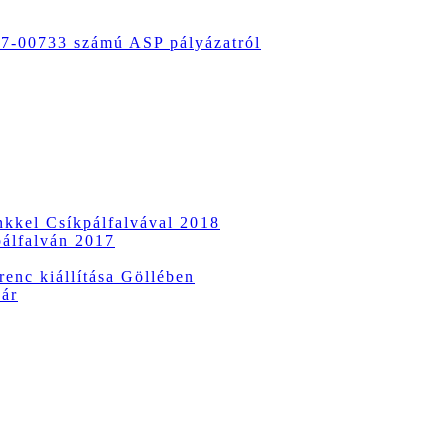
-00733 számú ASP pályázatról
ünkkel Csíkpálfalvával 2018
pálfalván 2017
enc kiállítása Göllében
vár