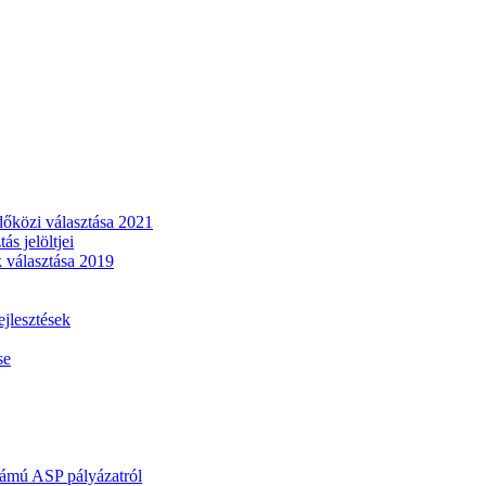
dőközi választása 2021
s jelöltjei
 választása 2019
lesztések
se
mú ASP pályázatról