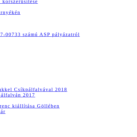
 korszerűsítése
örnyékén
-00733 számú ASP pályázatról
ünkkel Csíkpálfalvával 2018
pálfalván 2017
enc kiállítása Göllében
vár