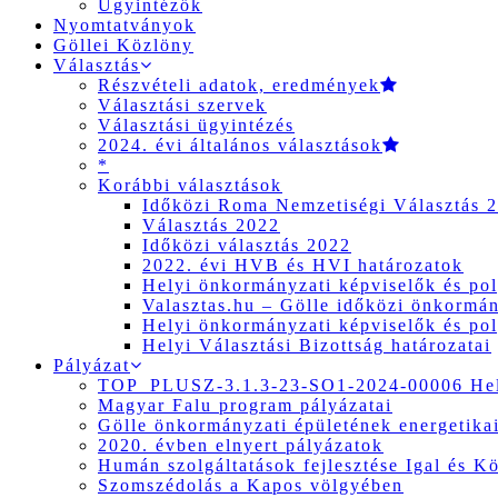
Ügyintézők
Nyomtatványok
Göllei Közlöny
Választás
Részvételi adatok, eredmények
Választási szervek
Választási ügyintézés
2024. évi általános választások
*
Korábbi választások
Időközi Roma Nemzetiségi Választás 
Választás 2022
Időközi választás 2022
2022. évi HVB és HVI határozatok
Helyi önkormányzati képviselők és pol
Valasztas.hu – Gölle időközi önkormány
Helyi önkormányzati képviselők és pol
Helyi Választási Bizottság határozatai
Pályázat
TOP_PLUSZ-3.1.3-23-SO1-2024-00006 Hely
Magyar Falu program pályázatai
Gölle önkormányzati épületének energetikai
2020. évben elnyert pályázatok
Humán szolgáltatások fejlesztése Igal és K
Szomszédolás a Kapos völgyében