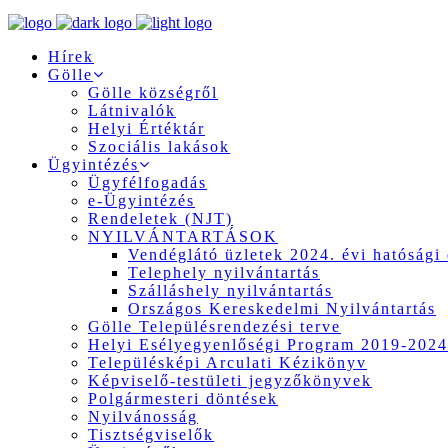
Hírek
Gölle
Gölle községről
Látnivalók
Helyi Értéktár
Szociális lakások
Ügyintézés
Ügyfélfogadás
e-Ügyintézés
Rendeletek (NJT)
NYILVÁNTARTÁSOK
Vendéglátó üzletek 2024. évi hatósági 
Telephely nyilvántartás
Szálláshely nyilvántartás
Országos Kereskedelmi Nyilvántartás
Gölle Településrendezési terve
Helyi Esélyegyenlőségi Program 2019-2024
Településképi Arculati Kézikönyv
Képviselő-testületi jegyzőkönyvek
Polgármesteri döntések
Nyilvánosság
Tisztségviselők