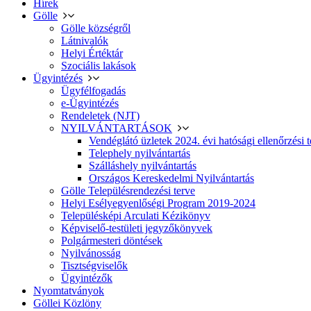
Hírek
Gölle
Gölle községről
Látnivalók
Helyi Értéktár
Szociális lakások
Ügyintézés
Ügyfélfogadás
e-Ügyintézés
Rendeletek (NJT)
NYILVÁNTARTÁSOK
Vendéglátó üzletek 2024. évi hatósági ellenőrzési t
Telephely nyilvántartás
Szálláshely nyilvántartás
Országos Kereskedelmi Nyilvántartás
Gölle Településrendezési terve
Helyi Esélyegyenlőségi Program 2019-2024
Településképi Arculati Kézikönyv
Képviselő-testületi jegyzőkönyvek
Polgármesteri döntések
Nyilvánosság
Tisztségviselők
Ügyintézők
Nyomtatványok
Göllei Közlöny