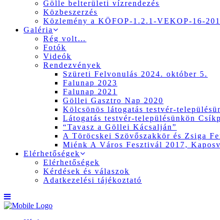
Gölle belterületi vízrendezés
Közbeszerzés
Közlemény a KÖFOP-1.2.1-VEKOP-16-2017
Galéria
Rég volt…
Fotók
Videók
Rendezvények
Szüreti Felvonulás 2024. október 5.
Falunap 2023
Falunap 2021
Göllei Gasztro Nap 2020
Kölcsönös látogatás testvér-település
Látogatás testvér-településünkön Csík
“Tavasz a Göllei Kácsalján”
A Töröcskei Szövőszakkör és Zsiga Fer
Miénk A Város Fesztivál 2017, Kapos
Elérhetőségek
Elérhetőségek
Kérdések és válaszok
Adatkezelési tájékoztató