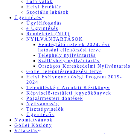
Látnivalók
Helyi Értéktár
Szociális lakások
Ügyintézés
Ügyfélfogadás
e-Ügyintézés
Rendeletek (NJT)
NYILVÁNTARTÁSOK
Vendéglátó üzletek 2024. évi
hatósági ellenőrzési terve
Telephely nyilvántartás
Szálláshely nyilvántartás
Országos Kereskedelmi Nyilvántartás
Gölle Településrendezési terve
Helyi Esélyegyenlőségi Program 2019-
2024
Településképi Arculati Kézikönyv
Képviselő-testületi jegyzőkönyvek
Polgármesteri döntések
Nyilvánosság
Tisztségviselők
Ügyintézők
Nyomtatványok
Göllei Közlöny
Választás