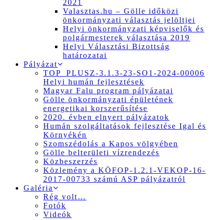
2021
Valasztas.hu – Gölle időközi
önkormányzati választás jelöltjei
Helyi önkormányzati képviselők és
polgármesterek választása 2019
Helyi Választási Bizottság
határozatai
Pályázat
TOP_PLUSZ-3.1.3-23-SO1-2024-00006
Helyi humán fejlesztések
Magyar Falu program pályázatai
Gölle önkormányzati épületének
energetikai korszerűsítése
2020. évben elnyert pályázatok
Humán szolgáltatások fejlesztése Igal és
Környékén
Szomszédolás a Kapos völgyében
Gölle belterületi vízrendezés
Közbeszerzés
Közlemény a KÖFOP-1.2.1-VEKOP-16-
2017-00733 számú ASP pályázatról
Galéria
Rég volt…
Fotók
Videók