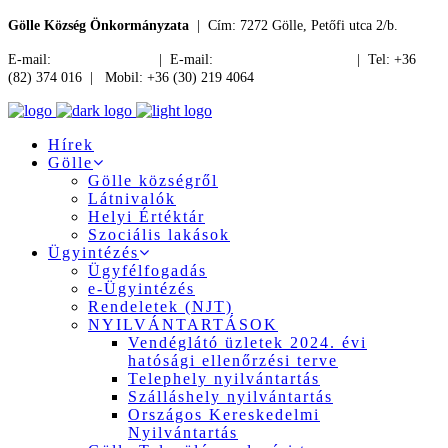
Gölle Község Önkormányzata
| Cím: 7272 Gölle, Petőfi utca 2/b.
E-mail:
jegyzo@golle.hu
| E-mail:
polgarmester@golle.hu
| Tel: +36
(82) 374 016 | Mobil: +36 (30) 219 4064
Hírek
Gölle
Gölle községről
Látnivalók
Helyi Értéktár
Szociális lakások
Ügyintézés
Ügyfélfogadás
e-Ügyintézés
Rendeletek (NJT)
NYILVÁNTARTÁSOK
Vendéglátó üzletek 2024. évi
hatósági ellenőrzési terve
Telephely nyilvántartás
Szálláshely nyilvántartás
Országos Kereskedelmi
Nyilvántartás