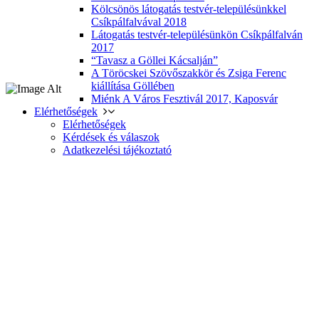
Kölcsönös látogatás testvér-településünkkel
Csíkpálfalvával 2018
Látogatás testvér-településünkön Csíkpálfalván
2017
“Tavasz a Göllei Kácsalján”
A Töröcskei Szövőszakkör és Zsiga Ferenc
kiállítása Göllében
Miénk A Város Fesztivál 2017, Kaposvár
Elérhetőségek
Elérhetőségek
Kérdések és válaszok
Adatkezelési tájékoztató