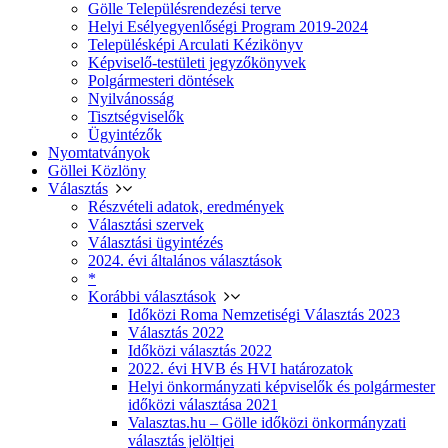
Gölle Településrendezési terve
Helyi Esélyegyenlőségi Program 2019-2024
Településképi Arculati Kézikönyv
Képviselő-testületi jegyzőkönyvek
Polgármesteri döntések
Nyilvánosság
Tisztségviselők
Ügyintézők
Nyomtatványok
Göllei Közlöny
Választás
Részvételi adatok, eredmények
Választási szervek
Választási ügyintézés
2024. évi általános választások
*
Korábbi választások
Időközi Roma Nemzetiségi Választás 2023
Választás 2022
Időközi választás 2022
2022. évi HVB és HVI határozatok
Helyi önkormányzati képviselők és polgármester
időközi választása 2021
Valasztas.hu – Gölle időközi önkormányzati
választás jelöltjei