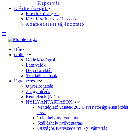
Kaposvár
Elérhetőségek
Elérhetőségek
Kérdések és válaszok
Adatkezelési tájékoztató
Hírek
Gölle
Gölle községről
Látnivalók
Helyi Értéktár
Szociális lakások
Ügyintézés
Ügyfélfogadás
e-Ügyintézés
Rendeletek (NJT)
NYILVÁNTARTÁSOK
Vendéglátó üzletek 2024. évi hatósági ellenőrzési
terve
Telephely nyilvántartás
Szálláshely nyilvántartás
Országos Kereskedelmi Nyilvántartás