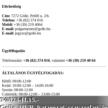
Elérhetőség
Cím:
7272 Gölle, Petőfi u. 2/b.
Telefon:
+36 (82) 374 016
Mobil:
+36 (30) 219 4064
E-mail:
polgarmester@golle.hu
E-mail:
jegyzo@golle.hu
Ügyfélfogadás
Telefonszám:
+36 (82) 374 016
, valamint
+36 (30) 219 40 64
ÁLTALÁNOS ÜGYFÉLFOGADÁS:
Hétfő: 09:00-12:00
Kedd: 10:00-12:00 – 14:00-16:00
Szerda: 08:00-12:00
Csütörtök: 08:00-12:00 – 13:00-15:00
9-2023-II.15.-
Péntek: 08:00-12:00
Golle_HVB_hatarozat_szavazolap_im