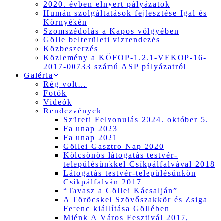
2020. évben elnyert pályázatok
Humán szolgáltatások fejlesztése Igal és
Környékén
Szomszédolás a Kapos völgyében
Gölle belterületi vízrendezés
Közbeszerzés
Közlemény a KÖFOP-1.2.1-VEKOP-16-
2017-00733 számú ASP pályázatról
Galéria
Rég volt…
Fotók
Videók
Rendezvények
Szüreti Felvonulás 2024. október 5.
Falunap 2023
Falunap 2021
Göllei Gasztro Nap 2020
Kölcsönös látogatás testvér-
településünkkel Csíkpálfalvával 2018
Látogatás testvér-településünkön
Csíkpálfalván 2017
“Tavasz a Göllei Kácsalján”
A Töröcskei Szövőszakkör és Zsiga
Ferenc kiállítása Göllében
Miénk A Város Fesztivál 2017,