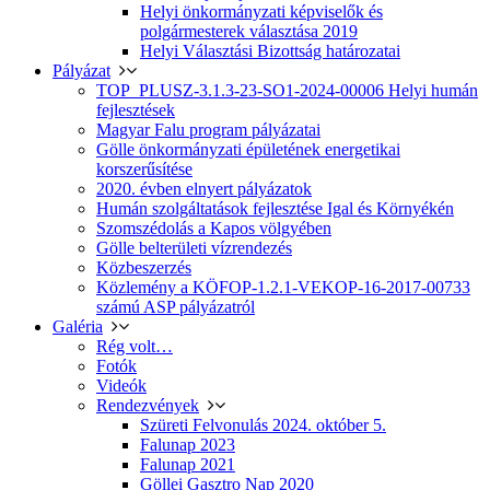
Helyi önkormányzati képviselők és
polgármesterek választása 2019
Helyi Választási Bizottság határozatai
Pályázat
TOP_PLUSZ-3.1.3-23-SO1-2024-00006 Helyi humán
fejlesztések
Magyar Falu program pályázatai
Gölle önkormányzati épületének energetikai
korszerűsítése
2020. évben elnyert pályázatok
Humán szolgáltatások fejlesztése Igal és Környékén
Szomszédolás a Kapos völgyében
Gölle belterületi vízrendezés
Közbeszerzés
Közlemény a KÖFOP-1.2.1-VEKOP-16-2017-00733
számú ASP pályázatról
Galéria
Rég volt…
Fotók
Videók
Rendezvények
Szüreti Felvonulás 2024. október 5.
Falunap 2023
Falunap 2021
Göllei Gasztro Nap 2020