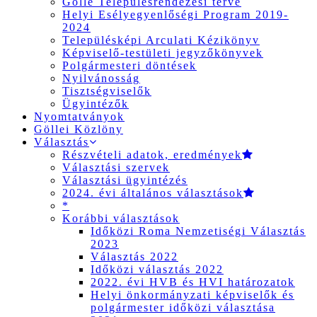
Gölle Településrendezési terve
Helyi Esélyegyenlőségi Program 2019-
2024
Településképi Arculati Kézikönyv
Képviselő-testületi jegyzőkönyvek
Polgármesteri döntések
Nyilvánosság
Tisztségviselők
Ügyintézők
Nyomtatványok
Göllei Közlöny
Választás
Részvételi adatok, eredmények
Választási szervek
Választási ügyintézés
2024. évi általános választások
*
Korábbi választások
Időközi Roma Nemzetiségi Választás
2023
Választás 2022
Időközi választás 2022
2022. évi HVB és HVI határozatok
Helyi önkormányzati képviselők és
polgármester időközi választása