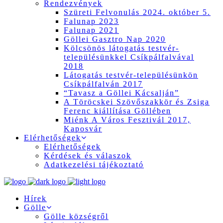
Rendezvények
Szüreti Felvonulás 2024. október 5.
Falunap 2023
Falunap 2021
Göllei Gasztro Nap 2020
Kölcsönös látogatás testvér-
településünkkel Csíkpálfalvával
2018
Látogatás testvér-településünkön
Csíkpálfalván 2017
“Tavasz a Göllei Kácsalján”
A Töröcskei Szövőszakkör és Zsiga
Ferenc kiállítása Göllében
Miénk A Város Fesztivál 2017,
Kaposvár
Elérhetőségek
Elérhetőségek
Kérdések és válaszok
Adatkezelési tájékoztató
Hírek
Gölle
Gölle községről