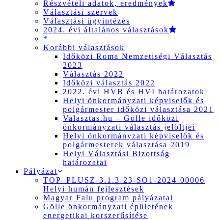
Részvételi adatok, eredmények
Választási szervek
Választási ügyintézés
2024. évi általános választások
*
Korábbi választások
Időközi Roma Nemzetiségi Választás
2023
Választás 2022
Időközi választás 2022
2022. évi HVB és HVI határozatok
Helyi önkormányzati képviselők és
polgármester időközi választása 2021
Valasztas.hu – Gölle időközi
önkormányzati választás jelöltjei
Helyi önkormányzati képviselők és
polgármesterek választása 2019
Helyi Választási Bizottság
határozatai
Pályázat
TOP_PLUSZ-3.1.3-23-SO1-2024-00006
Helyi humán fejlesztések
Magyar Falu program pályázatai
Gölle önkormányzati épületének
energetikai korszerűsítése