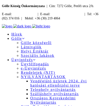
Gölle Község Önkormányzata
| Cím: 7272 Gölle, Petőfi utca 2/b.
E-mail:
jegyzo@golle.hu
| E-mail:
polgarmester@golle.hu
| Tel: +36
(82) 374 016 | Mobil: +36 (30) 219 4064
Hírek
Gölle
Gölle községről
Látnivalók
Helyi Értéktár
Szociális lakások
Ügyintézés
Ügyfélfogadás
e-Ügyintézés
Rendeletek (NJT)
NYILVÁNTARTÁSOK
Vendéglátó üzletek 2024. évi
hatósági ellenőrzési terve
Telephely nyilvántartás
Szálláshely nyilvántartás
Országos Kereskedelmi
Nyilvántartás