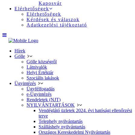
Kaposvár
Elérhetőségek
Elérhetőségek
Kérdések és válaszok
Adatkezelési tájékoztató
Hírek
Gölle
Gölle községről
Látnivalók
Helyi Értéktár
Szociális lakások
Ügyintézés
Ügyfélfogadás
e-Ügyintézés
Rendeletek (NJT)
NYILVÁNTARTÁSOK
Vendéglátó üzletek 2024. évi hatósági ellenőrzési
terve
Telephely nyilvántartás
Szálláshely nyilvántartás
Országos Kereskedelmi Nyilvántartás