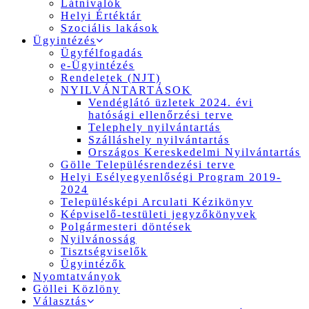
Látnivalók
Helyi Értéktár
Szociális lakások
Ügyintézés
Ügyfélfogadás
e-Ügyintézés
Rendeletek (NJT)
NYILVÁNTARTÁSOK
Vendéglátó üzletek 2024. évi
hatósági ellenőrzési terve
Telephely nyilvántartás
Szálláshely nyilvántartás
Országos Kereskedelmi Nyilvántartás
Gölle Településrendezési terve
Helyi Esélyegyenlőségi Program 2019-
2024
Településképi Arculati Kézikönyv
Képviselő-testületi jegyzőkönyvek
Polgármesteri döntések
Nyilvánosság
Tisztségviselők
Ügyintézők
Nyomtatványok
Göllei Közlöny
Választás