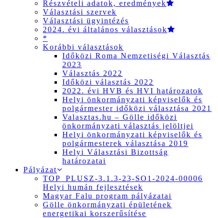
Részvételi adatok, eredmények
Választási szervek
Választási ügyintézés
2024. évi általános választások
*
Korábbi választások
Időközi Roma Nemzetiségi Választás
2023
Választás 2022
Időközi választás 2022
2022. évi HVB és HVI határozatok
Helyi önkormányzati képviselők és
polgármester időközi választása 2021
Valasztas.hu – Gölle időközi
önkormányzati választás jelöltjei
Helyi önkormányzati képviselők és
polgármesterek választása 2019
Helyi Választási Bizottság
határozatai
Pályázat
TOP_PLUSZ-3.1.3-23-SO1-2024-00006
Helyi humán fejlesztések
Magyar Falu program pályázatai
Gölle önkormányzati épületének
energetikai korszerűsítése