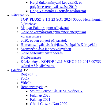
Helyi önkormányzati képviselők és
polgármesterek választása 2019
Helyi Választási Bizottság határozatai
Pályázat
TOP_PLUSZ-3.1.3-23-SO1-2024-00006 Helyi humán
fejlesztések
Magyar Falu program pályázatai
Gölle önkormányzati épületének energetikai
korszerűsítése
2020. évben elnyert pályázatok
Humán szolgáltatások fejlesztése Igal és Környékén
Szomszédolás a Kapos völgyében
Gölle belterületi vízrendezés
Közbeszerzés
Közlemény a KÖFOP-1.2.1-VEKOP-16-2017-00733
számú ASP pályázatról
Galéria
Rég volt…
Fotók
Videók
Rendezvények
Szüreti Felvonulás 2024. október 5.
Falunap 2023
Falunap 2021
Göllei Gasztro Nap 2020