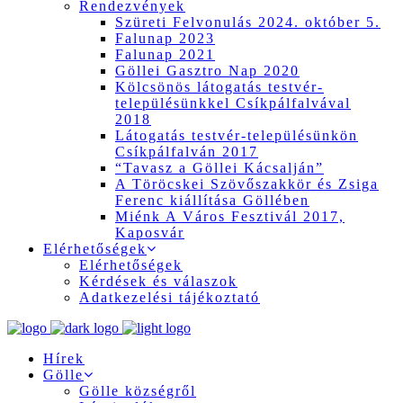
Rendezvények
Szüreti Felvonulás 2024. október 5.
Falunap 2023
Falunap 2021
Göllei Gasztro Nap 2020
Kölcsönös látogatás testvér-
településünkkel Csíkpálfalvával
2018
Látogatás testvér-településünkön
Csíkpálfalván 2017
“Tavasz a Göllei Kácsalján”
A Töröcskei Szövőszakkör és Zsiga
Ferenc kiállítása Göllében
Miénk A Város Fesztivál 2017,
Kaposvár
Elérhetőségek
Elérhetőségek
Kérdések és válaszok
Adatkezelési tájékoztató
Hírek
Gölle
Gölle községről