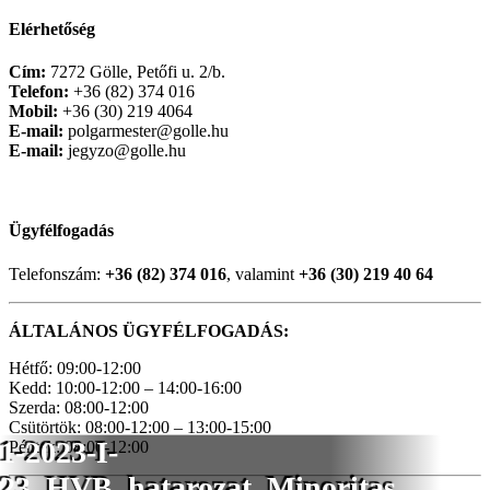
Elérhetőség
Cím:
7272 Gölle, Petőfi u. 2/b.
Telefon:
+36 (82) 374 016
Mobil:
+36 (30) 219 4064
E-mail:
polgarmester@golle.hu
E-mail:
jegyzo@golle.hu
Ügyfélfogadás
Telefonszám:
+36 (82) 374 016
, valamint
+36 (30) 219 40 64
ÁLTALÁNOS ÜGYFÉLFOGADÁS:
Hétfő: 09:00-12:00
Kedd: 10:00-12:00 – 14:00-16:00
Szerda: 08:00-12:00
Csütörtök: 08:00-12:00 – 13:00-15:00
1-2023-I-
Péntek: 08:00-12:00
23_HVB_hatarozat_Minoritas