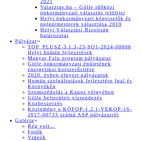
2021
Valasztas.hu – Gölle időközi
önkormányzati választás jelöltjei
Helyi önkormányzati képviselők és
polgármesterek választása 2019
Helyi Választási Bizottság
határozatai
Pályázat
TOP_PLUSZ-3.1.3-23-SO1-2024-00006
Helyi humán fejlesztések
Magyar Falu program pályázatai
Gölle önkormányzati épületének
energetikai korszerűsítése
2020. évben elnyert pályázatok
Humán szolgáltatások fejlesztése Igal és
Környékén
Szomszédolás a Kapos völgyében
Gölle belterületi vízrendezés
Közbeszerzés
Közlemény a KÖFOP-1.2.1-VEKOP-16-
2017-00733 számú ASP pályázatról
Galéria
Rég volt…
Fotók
Videók