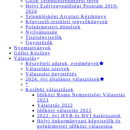
Gölle Településrendezési terve
Helyi Esélyegyenlőségi Program 2019-
2024
Településképi Arculati Kézikönyv
Képviselő-testületi jegyzőkönyvek
Polgármesteri döntések
Nyilvánosság
Tisztségviselők
Ügyintézők
Nyomtatványok
Göllei Közlöny
Választás
Részvételi adatok, eredmények
Választási szervek
Választási ügyintézés
2024. évi általános választások
*
Korábbi választások
Időközi Roma Nemzetiségi Választás
2023
Választás 2022
Időközi választás 2022
2022. évi HVB és HVI határozatok
Helyi önkormányzati képviselők és
polgármester időközi választása