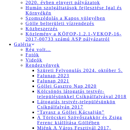
2020. évben elnyert pályázatok
Humán szolgáltatások fejlesztése Igal és
Környékén
Szomszédolás a Kapos völgyében
Gölle belterületi vízrendezés
Közbeszerzés
Közlemény a KÖFOP-1.2.1-VEKOP-16-
2017-00733 számú ASP pályázatról
Galéria
Rég volt…
Fotók
Videók
Rendezvények
Szüreti Felvonulás 2024. október 5.
Falunap 2023
Falunap 2021
Göllei Gasztro Nap 2020
Kölcsönös látogatás testvér-
településünkkel Csíkpálfalvával 2018
Látogatás testvér-településünkön
Csíkpálfalván 2017
“Tavasz a Göllei Kácsalján”
A Töröcskei Szövőszakkör és Zsiga
Ferenc kiállítása Göllében
Miénk A Város Fesztivál 2017,