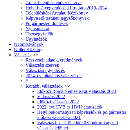
Gölle Településrendezési terve
Helyi Esélyegyenlőségi Program 2019-2024
Településképi Arculati Kézikönyv
Képviselő-testületi jegyzőkönyvek
Polgármesteri döntések
Nyilvánosság
Tisztségviselők
Ügyintézők
Nyomtatványok
Göllei Közlöny
Választás
Részvételi adatok, eredmények
Választási szervek
Választási ügyintézés
2024. évi általános választások
*
Korábbi választások
Időközi Roma Nemzetiségi Választás 2023
Választás 2022
Időközi választás 2022
2022. évi HVB és HVI határozatok
Helyi önkormányzati képviselők és polgármester
időközi választása 2021
Valasztas.hu – Gölle időközi önkormányzati
választás jelöltjei