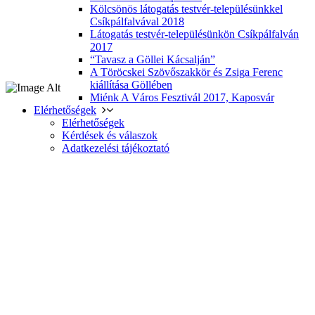
Kölcsönös látogatás testvér-településünkkel
Csíkpálfalvával 2018
Látogatás testvér-településünkön Csíkpálfalván
2017
“Tavasz a Göllei Kácsalján”
A Töröcskei Szövőszakkör és Zsiga Ferenc
kiállítása Göllében
Miénk A Város Fesztivál 2017, Kaposvár
Elérhetőségek
Elérhetőségek
Kérdések és válaszok
Adatkezelési tájékoztató