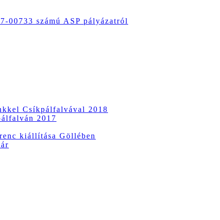
-00733 számú ASP pályázatról
ünkkel Csíkpálfalvával 2018
pálfalván 2017
enc kiállítása Göllében
vár