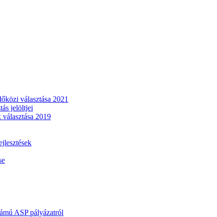
dőközi választása 2021
s jelöltjei
 választása 2019
lesztések
se
mú ASP pályázatról