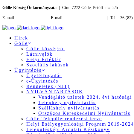
Gölle Község Önkormányzata
| Cím: 7272 Gölle, Petőfi utca 2/b.
E-mail:
jegyzo@golle.hu
| E-mail:
polgarmester@golle.hu
| Tel: +36 (82)
Hírek
Gölle
Gölle községről
Látnivalók
Helyi Értéktár
Szociális lakások
Ügyintézés
Ügyfélfogadás
e-Ügyintézés
Rendeletek (NJT)
NYILVÁNTARTÁSOK
Vendéglátó üzletek 2024. évi hatósági 
Telephely nyilvántartás
Szálláshely nyilvántartás
Országos Kereskedelmi Nyilvántartás
Gölle Településrendezési terve
Helyi Esélyegyenlőségi Program 2019-2024
Településképi Arculati Kézikönyv