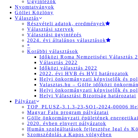
Ügyintézők
Nyomtatványok
Göllei Közlöny
Választás
Részvételi adatok, eredmények
Választási szervek
Választási ügyintézés
2024. évi általános választások
*
Korábbi választások
Időközi Roma Nemzetiségi Választás 
Választás 2022
Időközi választás 2022
2022. évi HVB és HVI határozatok
Helyi önkormányzati képviselők és pol
Valasztas.hu – Gölle időközi önkormány
Helyi önkormányzati képviselők és pol
Helyi Választási Bizottság határozatai
Pályázat
TOP_PLUSZ-3.1.3-23-SO1-2024-00006 Hely
Magyar Falu program pályázatai
Gölle önkormányzati épületének energetikai
2020. évben elnyert pályázatok
Humán szolgáltatások fejlesztése Igal és K
Szomszédolás a Kapos völgyében