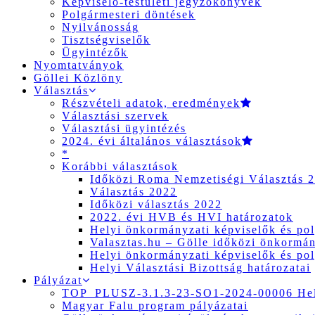
Képviselő-testületi jegyzőkönyvek
Polgármesteri döntések
Nyilvánosság
Tisztségviselők
Ügyintézők
Nyomtatványok
Göllei Közlöny
Választás
Részvételi adatok, eredmények
Választási szervek
Választási ügyintézés
2024. évi általános választások
*
Korábbi választások
Időközi Roma Nemzetiségi Választás 
Választás 2022
Időközi választás 2022
2022. évi HVB és HVI határozatok
Helyi önkormányzati képviselők és pol
Valasztas.hu – Gölle időközi önkormány
Helyi önkormányzati képviselők és pol
Helyi Választási Bizottság határozatai
Pályázat
TOP_PLUSZ-3.1.3-23-SO1-2024-00006 Hely
Magyar Falu program pályázatai