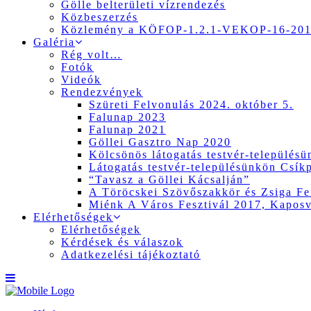
Gölle belterületi vízrendezés
Közbeszerzés
Közlemény a KÖFOP-1.2.1-VEKOP-16-2017
Galéria
Rég volt…
Fotók
Videók
Rendezvények
Szüreti Felvonulás 2024. október 5.
Falunap 2023
Falunap 2021
Göllei Gasztro Nap 2020
Kölcsönös látogatás testvér-település
Látogatás testvér-településünkön Csík
“Tavasz a Göllei Kácsalján”
A Töröcskei Szövőszakkör és Zsiga Fer
Miénk A Város Fesztivál 2017, Kapos
Elérhetőségek
Elérhetőségek
Kérdések és válaszok
Adatkezelési tájékoztató