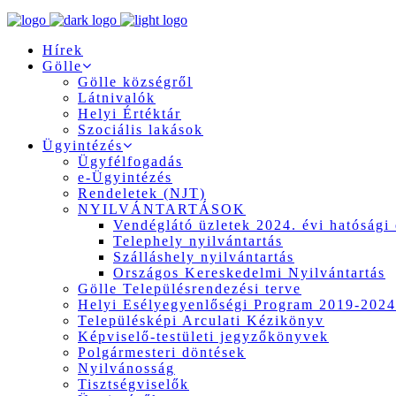
Hírek
Gölle
Gölle községről
Látnivalók
Helyi Értéktár
Szociális lakások
Ügyintézés
Ügyfélfogadás
e-Ügyintézés
Rendeletek (NJT)
NYILVÁNTARTÁSOK
Vendéglátó üzletek 2024. évi hatósági 
Telephely nyilvántartás
Szálláshely nyilvántartás
Országos Kereskedelmi Nyilvántartás
Gölle Településrendezési terve
Helyi Esélyegyenlőségi Program 2019-2024
Településképi Arculati Kézikönyv
Képviselő-testületi jegyzőkönyvek
Polgármesteri döntések
Nyilvánosság
Tisztségviselők