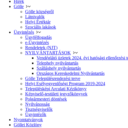
Hírek
Gölle
Gölle községről
Látnivalók
Helyi Értéktár
Szociális lakások
Ügyintézés
Ügyfélfogadás
e-Ügyintézés
Rendeletek (NJT)
NYILVÁNTARTÁSOK
Vendéglátó üzletek 2024. évi hatósági ellenőrzési t
Telephely nyilvántartás
Szálláshely nyilvántartás
Országos Kereskedelmi Nyilvántartás
Gölle Településrendezési terve
Helyi Esélyegyenlőségi Program 2019-2024
Településképi Arculati Kézikönyv
Képviselő-testületi jegyzőkönyvek
Polgármesteri döntések
Nyilvánosság
Tisztségviselők
Ügyintézők
Nyomtatványok
Göllei Közlöny