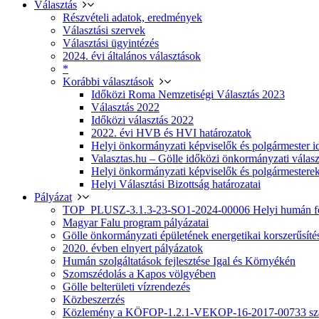
Választás
Részvételi adatok, eredmények
Választási szervek
Választási ügyintézés
2024. évi általános választások
*
Korábbi választások
Időközi Roma Nemzetiségi Választás 2023
Választás 2022
Időközi választás 2022
2022. évi HVB és HVI határozatok
Helyi önkormányzati képviselők és polgármester i
Valasztas.hu – Gölle időközi önkormányzati választá
Helyi önkormányzati képviselők és polgármesterek
Helyi Választási Bizottság határozatai
Pályázat
TOP_PLUSZ-3.1.3-23-SO1-2024-00006 Helyi humán fej
Magyar Falu program pályázatai
Gölle önkormányzati épületének energetikai korszerűsíté
2020. évben elnyert pályázatok
Humán szolgáltatások fejlesztése Igal és Környékén
Szomszédolás a Kapos völgyében
Gölle belterületi vízrendezés
Közbeszerzés
Közlemény a KÖFOP-1.2.1-VEKOP-16-2017-00733 szá