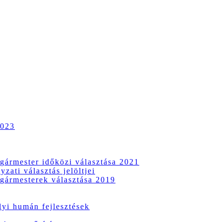
2023
gármester időközi választása 2021
zati választás jelöltjei
gármesterek választása 2019
i humán fejlesztések