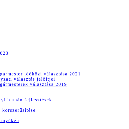
2023
gármester időközi választása 2021
zati választás jelöltjei
gármesterek választása 2019
i humán fejlesztések
 korszerűsítése
örnyékén