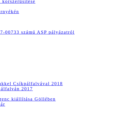
 korszerűsítése
örnyékén
-00733 számú ASP pályázatról
ünkkel Csíkpálfalvával 2018
pálfalván 2017
enc kiállítása Göllében
vár