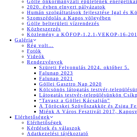
Gölle önkormányzati épületének energetikai
2020. évben elnyert pályázatok
Humán szolgáltatások fejlesztése Igal és K
Szomszédolás a Kapos völgyében
Gölle belterületi vízrendezés
Közbeszerzés
Közlemény a KÖFOP-1.2.1-VEKOP-16-2017
Galéria
Rég volt…
Fotók
Videók
Rendezvények
Szüreti Felvonulás 2024. október 5.
Falunap 2023
Falunap 2021
Göllei Gasztro Nap 2020
Kölcsönös látogatás testvér-település
Látogatás testvér-településünkön Csík
“Tavasz a Göllei Kácsalján”
A Töröcskei Szövőszakkör és Zsiga Fer
Miénk A Város Fesztivál 2017, Kapos
Elérhetőségek
Elérhetőségek
Kérdések és válaszok
Adatkezelési tájékoztató