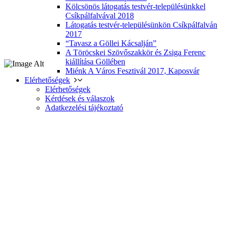
Kölcsönös látogatás testvér-településünkkel
Csíkpálfalvával 2018
Látogatás testvér-településünkön Csíkpálfalván
2017
“Tavasz a Göllei Kácsalján”
A Töröcskei Szövőszakkör és Zsiga Ferenc
kiállítása Göllében
Miénk A Város Fesztivál 2017, Kaposvár
Elérhetőségek
Elérhetőségek
Kérdések és válaszok
Adatkezelési tájékoztató