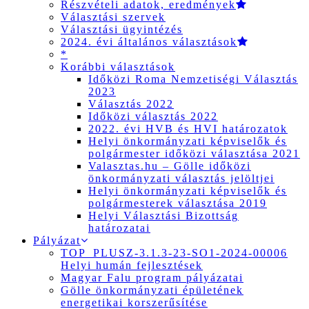
Részvételi adatok, eredmények
Választási szervek
Választási ügyintézés
2024. évi általános választások
*
Korábbi választások
Időközi Roma Nemzetiségi Választás
2023
Választás 2022
Időközi választás 2022
2022. évi HVB és HVI határozatok
Helyi önkormányzati képviselők és
polgármester időközi választása 2021
Valasztas.hu – Gölle időközi
önkormányzati választás jelöltjei
Helyi önkormányzati képviselők és
polgármesterek választása 2019
Helyi Választási Bizottság
határozatai
Pályázat
TOP_PLUSZ-3.1.3-23-SO1-2024-00006
Helyi humán fejlesztések
Magyar Falu program pályázatai
Gölle önkormányzati épületének
energetikai korszerűsítése