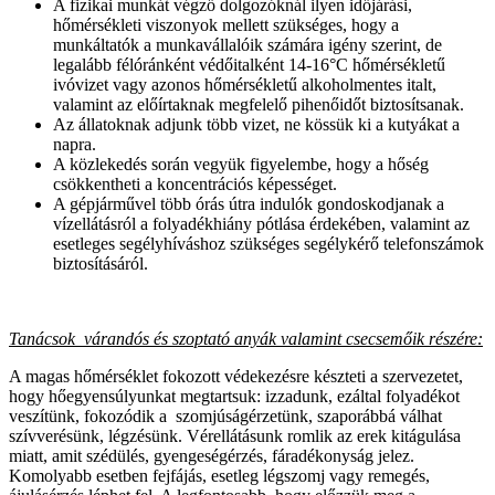
A fizikai munkát végző dolgozóknál ilyen időjárási,
hőmérsékleti viszonyok mellett szükséges, hogy a
munkáltatók a munkavállalóik számára igény szerint, de
legalább félóránként védőitalként 14-16°C hőmérsékletű
ivóvizet vagy azonos hőmérsékletű alkoholmentes italt,
valamint az előírtaknak megfelelő pihenőidőt biztosítsanak.
Az állatoknak adjunk több vizet, ne kössük ki a kutyákat a
napra.
A közlekedés során vegyük figyelembe, hogy a hőség
csökkentheti a koncentrációs képességet.
A gépjárművel több órás útra indulók gondoskodjanak a
vízellátásról a folyadékhiány pótlása érdekében, valamint az
esetleges segélyhíváshoz szükséges segélykérő telefonszámok
biztosításáról.
Tanácsok várandós és szoptató anyák valamint csecsemőik részére:
A magas hőmérséklet fokozott védekezésre készteti a szervezetet,
hogy hőegyensúlyunkat megtartsuk: izzadunk, ezáltal folyadékot
veszítünk, fokozódik a szomjúságérzetünk, szaporábbá válhat
szívverésünk, légzésünk. Vérellátásunk romlik az erek kitágulása
miatt, amit szédülés, gyengeségérzés, fáradékonyság jelez.
Komolyabb esetben fejfájás, esetleg légszomj vagy remegés,