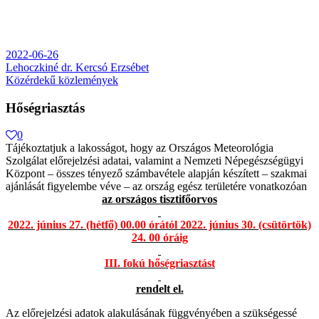
2022-06-26
Lehoczkiné dr. Kercsó Erzsébet
Közérdekű közlemények
Hőségriasztás
0
Tájékoztatjuk a lakosságot, hogy az Országos Meteorológia
Szolgálat előrejelzési adatai, valamint a Nemzeti Népegészségügyi
Központ – összes tényező számbavétele alapján készített – szakmai
ajánlását figyelembe véve – az ország egész területére vonatkozóan
az országos tisztifőorvos
2022. június 27. (hétfő) 00.00 órától 2022. június 30. (csütörtök)
24. 00 óráig
III. fokú hőségriasztást
rendelt el.
Az előrejelzési adatok alakulásának függvényében a szükségessé