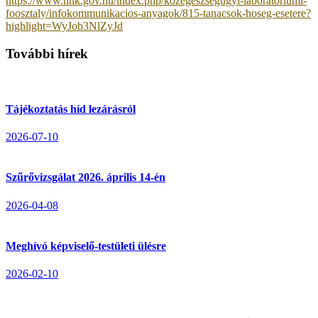
https://www.nnk.gov.hu/index.php/kozegeszsegugyi-laboratoriumi-
foosztaly/infokommunikacios-anyagok/815-tanacsok-hoseg-esetere?
highlight=WyJob3NlZyJd
További hírek
Tájékoztatás híd lezárásról
2026-07-10
Szűrővizsgálat 2026. április 14-én
2026-04-08
Meghívó képviselő-testületi ülésre
2026-02-10