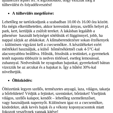
ájulásérzés léphet fel. A legfontosabb, hogy előzzük meg a
túlhevülést és folyadékvesztést!
A túlhevülés megelőzése:
Lehetőleg ne tartózkodjunk a szabadban 10.00 és 16.00 óra között.
Ha mégis elkerülhetetlen, akkor keressünk árnyas, szellős helyet pl.
park, kert, kerüljük a zsúfolt tereket. A lakásban legalább a
pihenésre használt helyiséget sötétítsük el függönnyel, jobb, ha
nappal zárjuk az ablakokat. A klímaberendezésre sokan érzékenyek
– különösen vigyázni kell a csecsemőkre. A készülékeket ezért
mértékkel használjuk, a külső hőmérsékletnél csak 4-5°C-kal
alacsonyabbra beállítva. Hűtsük, frissítsük a testünket, a gyermekek
testét naponta többször is nedves törléssel, esetleg lemosással,
zuhannyal. Nedvesítsük be nyugodtan hajunkat, gyerekeknél bátran
vizezzük be az arcukat és a hajukat is. Így a hűtést 30%-kal
növelhetjük.
Öltözködés:
Öltözetünk legyen szellős, természetes anyagú, laza, világos, takarja
a bőrfelületet! Védjük a fejünket, szemünket, bőrünket! Viseljünk
világos, szellős kalapot, kendőt – lehetőleg szemellenzőset,
vagy használjunk napernyőt. Különösen igaz ez a csecsemőkre,
kisdedekre, akik kevés hajuk és a vékony koponyacsontok miatt
fokozott veszélynek vannak kitéve!