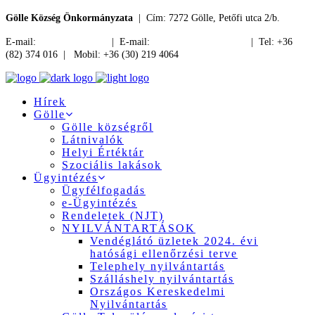
Gölle Község Önkormányzata
| Cím: 7272 Gölle, Petőfi utca 2/b.
E-mail:
jegyzo@golle.hu
| E-mail:
polgarmester@golle.hu
| Tel: +36
(82) 374 016 | Mobil: +36 (30) 219 4064
Hírek
Gölle
Gölle községről
Látnivalók
Helyi Értéktár
Szociális lakások
Ügyintézés
Ügyfélfogadás
e-Ügyintézés
Rendeletek (NJT)
NYILVÁNTARTÁSOK
Vendéglátó üzletek 2024. évi
hatósági ellenőrzési terve
Telephely nyilvántartás
Szálláshely nyilvántartás
Országos Kereskedelmi
Nyilvántartás