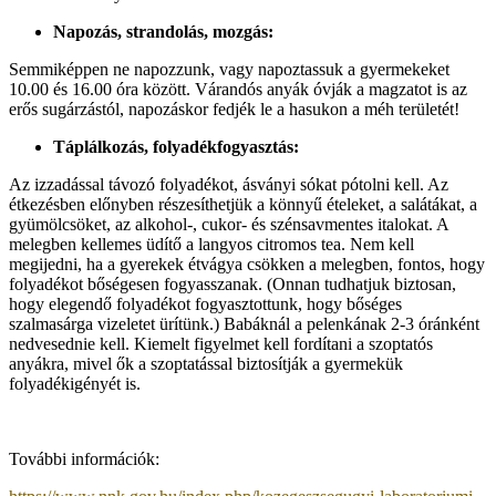
Napozás, strandolás, mozgás:
Semmiképpen ne napozzunk, vagy napoztassuk a gyermekeket
10.00 és 16.00 óra között. Várandós anyák óvják a magzatot is az
erős sugárzástól, napozáskor fedjék le a hasukon a méh területét!
Táplálkozás, folyadékfogyasztás:
Az izzadással távozó folyadékot, ásványi sókat pótolni kell. Az
étkezésben előnyben részesíthetjük a könnyű ételeket, a salátákat, a
gyümölcsöket, az alkohol-, cukor- és szénsavmentes italokat. A
melegben kellemes üdítő a langyos citromos tea. Nem kell
megijedni, ha a gyerekek étvágya csökken a melegben, fontos, hogy
folyadékot bőségesen fogyasszanak. (Onnan tudhatjuk biztosan,
hogy elegendő folyadékot fogyasztottunk, hogy bőséges
szalmasárga vizeletet ürítünk.) Babáknál a pelenkának 2-3 óránként
nedvesednie kell. Kiemelt figyelmet kell fordítani a szoptatós
anyákra, mivel ők a szoptatással biztosítják a gyermekük
folyadékigényét is.
További információk: