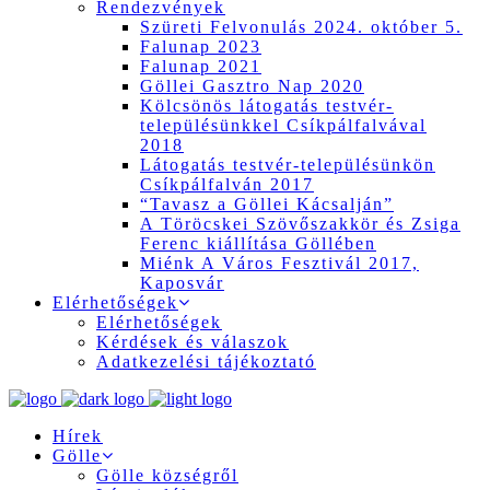
Rendezvények
Szüreti Felvonulás 2024. október 5.
Falunap 2023
Falunap 2021
Göllei Gasztro Nap 2020
Kölcsönös látogatás testvér-
településünkkel Csíkpálfalvával
2018
Látogatás testvér-településünkön
Csíkpálfalván 2017
“Tavasz a Göllei Kácsalján”
A Töröcskei Szövőszakkör és Zsiga
Ferenc kiállítása Göllében
Miénk A Város Fesztivál 2017,
Kaposvár
Elérhetőségek
Elérhetőségek
Kérdések és válaszok
Adatkezelési tájékoztató
Hírek
Gölle
Gölle községről