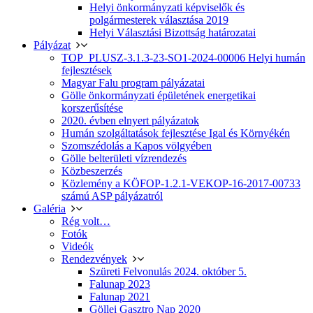
Helyi önkormányzati képviselők és
polgármesterek választása 2019
Helyi Választási Bizottság határozatai
Pályázat
TOP_PLUSZ-3.1.3-23-SO1-2024-00006 Helyi humán
fejlesztések
Magyar Falu program pályázatai
Gölle önkormányzati épületének energetikai
korszerűsítése
2020. évben elnyert pályázatok
Humán szolgáltatások fejlesztése Igal és Környékén
Szomszédolás a Kapos völgyében
Gölle belterületi vízrendezés
Közbeszerzés
Közlemény a KÖFOP-1.2.1-VEKOP-16-2017-00733
számú ASP pályázatról
Galéria
Rég volt…
Fotók
Videók
Rendezvények
Szüreti Felvonulás 2024. október 5.
Falunap 2023
Falunap 2021
Göllei Gasztro Nap 2020