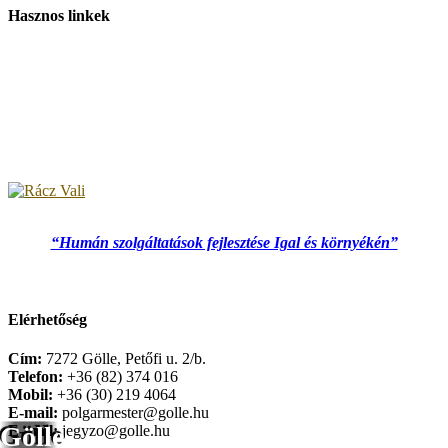
Hasznos linkek
“Humán szolgáltatások fejlesztése Igal és környékén”
Elérhetőség
Cím:
7272 Gölle, Petőfi u. 2/b.
Telefon:
+36 (82) 374 016
Mobil:
+36 (30) 219 4064
E-mail:
polgarmester@golle.hu
Gölle
E-mail:
jegyzo@golle.hu