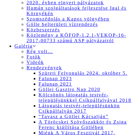
2020. évben elnyert pályázatok
Humán szolgáltatások fejlesztése Igal és
Környékén
Szomszédolás a Kapos völgyében
Gölle belterületi vízrendezés
Közbeszerzés
Közlemény a KÖFOP-1.2.1-VEKOP-16-
2017-00733 számú ASP pályázatról
Galéria
Rég volt…
Fotók
Videók
Rendezvények
Szüreti Felvonulás 2024. október 5.
Falunap 2023
Falunap 2021
Göllei Gasztro Nap 2020
Kölcsönös látogatás testvér-
településünkkel Csíkpálfalvával 2018
Látogatás testvér-településünkön
Csíkpálfalván 2017
“Tavasz a Göllei Kácsalján”
A Töröcskei Szövőszakkör és Zsiga
Ferenc kiállítása Göllében
Miénk A Város Fesztivál 2017,