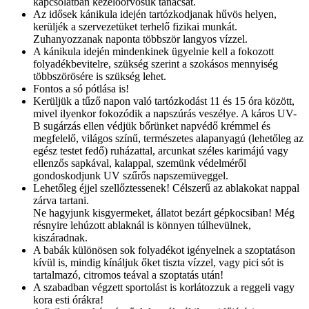
kapcsolatban kezelőorvosuk tanácsát.
Az idősek kánikula idején tartózkodjanak hűvös helyen,
kerüljék a szervezetüket terhelő fizikai munkát.
Zuhanyozzanak naponta többször langyos vízzel.
A kánikula idején mindenkinek ügyelnie kell a fokozott
folyadékbevitelre, szükség szerint a szokásos mennyiség
többszörösére is szükség lehet.
Fontos a só pótlása is!
Kerüljük a tűző napon való tartózkodást 11 és 15 óra között,
mivel ilyenkor fokozódik a napszúrás veszélye. A káros UV-
B sugárzás ellen védjük bőrünket napvédő krémmel és
megfelelő, világos színű, természetes alapanyagú (lehetőleg az
egész testet fedő) ruházattal, arcunkat széles karimájú vagy
ellenzős sapkával, kalappal, szemünk védelméről
gondoskodjunk UV szűrős napszemüveggel.
Lehetőleg éjjel szellőztessenek! Célszerű az ablakokat nappal
zárva tartani.
Ne hagyjunk kisgyermeket, állatot bezárt gépkocsiban! Még
résnyire lehúzott ablaknál is könnyen túlhevülnek,
kiszáradnak.
A babák különösen sok folyadékot igényelnek a szoptatáson
kívül is, mindig kínáljuk őket tiszta vízzel, vagy pici sót is
tartalmazó, citromos teával a szoptatás után!
A szabadban végzett sportolást is korlátozzuk a reggeli vagy
kora esti órákra!