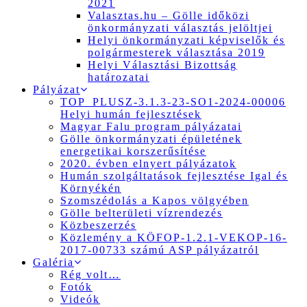
2021
Valasztas.hu – Gölle időközi
önkormányzati választás jelöltjei
Helyi önkormányzati képviselők és
polgármesterek választása 2019
Helyi Választási Bizottság
határozatai
Pályázat
TOP_PLUSZ-3.1.3-23-SO1-2024-00006
Helyi humán fejlesztések
Magyar Falu program pályázatai
Gölle önkormányzati épületének
energetikai korszerűsítése
2020. évben elnyert pályázatok
Humán szolgáltatások fejlesztése Igal és
Környékén
Szomszédolás a Kapos völgyében
Gölle belterületi vízrendezés
Közbeszerzés
Közlemény a KÖFOP-1.2.1-VEKOP-16-
2017-00733 számú ASP pályázatról
Galéria
Rég volt…
Fotók
Videók