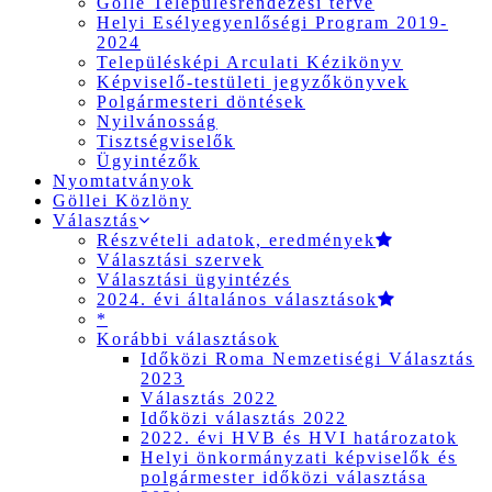
Gölle Településrendezési terve
Helyi Esélyegyenlőségi Program 2019-
2024
Településképi Arculati Kézikönyv
Képviselő-testületi jegyzőkönyvek
Polgármesteri döntések
Nyilvánosság
Tisztségviselők
Ügyintézők
Nyomtatványok
Göllei Közlöny
Választás
Részvételi adatok, eredmények
Választási szervek
Választási ügyintézés
2024. évi általános választások
*
Korábbi választások
Időközi Roma Nemzetiségi Választás
2023
Választás 2022
Időközi választás 2022
2022. évi HVB és HVI határozatok
Helyi önkormányzati képviselők és
polgármester időközi választása