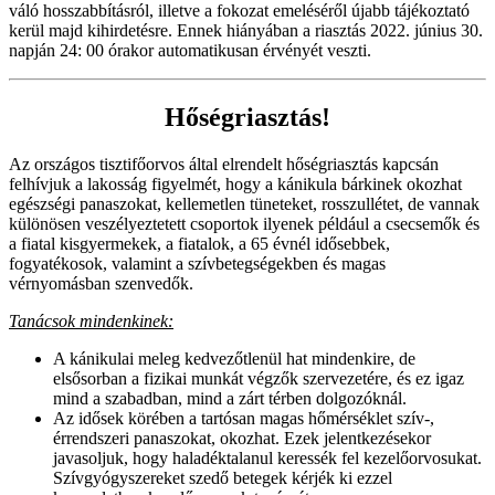
váló hosszabbításról, illetve a fokozat emeléséről újabb tájékoztató
kerül majd kihirdetésre. Ennek hiányában a riasztás 2022. június 30.
napján 24: 00 órakor automatikusan érvényét veszti.
Hőségriasztás!
Az országos tisztifőorvos által elrendelt hőségriasztás kapcsán
felhívjuk a lakosság figyelmét, hogy a kánikula bárkinek okozhat
egészségi panaszokat, kellemetlen tüneteket, rosszullétet, de vannak
különösen veszélyeztetett csoportok ilyenek például a csecsemők és
a fiatal kisgyermekek, a fiatalok, a 65 évnél idősebbek,
fogyatékosok, valamint a szívbetegségekben és magas
vérnyomásban szenvedők.
Tanácsok mindenkinek:
A kánikulai meleg kedvezőtlenül hat mindenkire, de
elsősorban a fizikai munkát végzők szervezetére, és ez igaz
mind a szabadban, mind a zárt térben dolgozóknál.
Az idősek körében a tartósan magas hőmérséklet szív-,
érrendszeri panaszokat, okozhat. Ezek jelentkezésekor
javasoljuk, hogy haladéktalanul keressék fel kezelőorvosukat.
Szívgyógyszereket szedő betegek kérjék ki ezzel