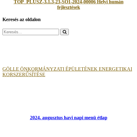
TOP_PLUSZ-3.1.3-23-SO1-2024-00006 Helyi humán
fejlesztések
Keresés az oldalon
Search
for:
GÖLLE ÖNKORMÁNYZATI ÉPÜLETÉNEK ENERGETIKAI
KORSZERŰSÍTÉSE
2024. augusztus havi napi menü étlap