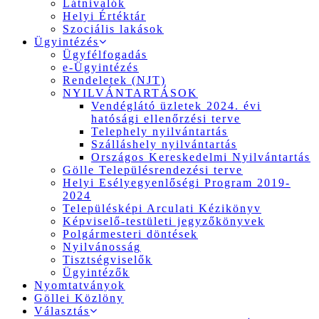
Látnivalók
Helyi Értéktár
Szociális lakások
Ügyintézés
Ügyfélfogadás
e-Ügyintézés
Rendeletek (NJT)
NYILVÁNTARTÁSOK
Vendéglátó üzletek 2024. évi
hatósági ellenőrzési terve
Telephely nyilvántartás
Szálláshely nyilvántartás
Országos Kereskedelmi Nyilvántartás
Gölle Településrendezési terve
Helyi Esélyegyenlőségi Program 2019-
2024
Településképi Arculati Kézikönyv
Képviselő-testületi jegyzőkönyvek
Polgármesteri döntések
Nyilvánosság
Tisztségviselők
Ügyintézők
Nyomtatványok
Göllei Közlöny
Választás