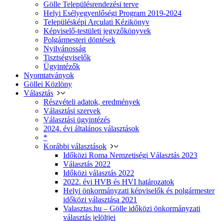
Gölle Településrendezési terve
Helyi Esélyegyenlőségi Program 2019-2024
Településképi Arculati Kézikönyv
Képviselő-testületi jegyzőkönyvek
Polgármesteri döntések
Nyilvánosság
Tisztségviselők
Ügyintézők
Nyomtatványok
Göllei Közlöny
Választás
Részvételi adatok, eredmények
Választási szervek
Választási ügyintézés
2024. évi általános választások
*
Korábbi választások
Időközi Roma Nemzetiségi Választás 2023
Választás 2022
Időközi választás 2022
2022. évi HVB és HVI határozatok
Helyi önkormányzati képviselők és polgármester
időközi választása 2021
Valasztas.hu – Gölle időközi önkormányzati
választás jelöltjei