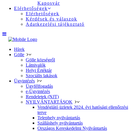
Kaposvár
Elérhetőségek
Elérhetőségek
Kérdések és válaszok
Adatkezelési tájékoztató
Hírek
Gölle
Gölle községről
Látnivalók
Helyi Értéktár
Szociális lakások
Ügyintézés
Ügyfélfogadás
e-Ügyintézés
Rendeletek (NJT)
NYILVÁNTARTÁSOK
Vendéglátó üzletek 2024. évi hatósági ellenőrzési
terve
Telephely nyilvántartás
Szálláshely nyilvántartás
Országos Kereskedelmi Nyilvántartás