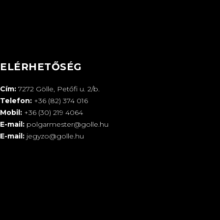
ELÉRHETŐSÉG
Cím:
7272 Gölle, Petőfi u. 2/b.
Telefon:
+36 (82) 374 016
Mobil:
+36 (30) 219 4064
E-mail:
polgarmester@golle.hu
E-mail:
jegyzo@golle.hu