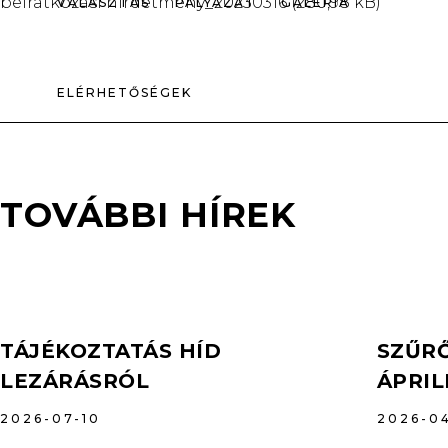
beiratkozási hirdetmény_20230316
VÁLASZTÁS
PÁLYÁZAT
GALÉRIA
ELÉRHETŐSÉGEK
TOVÁBBI HÍREK
TÁJÉKOZTATÁS HÍD
SZŰRŐ
LEZÁRÁSRÓL
ÁPRIL
2026-07-10
2026-0