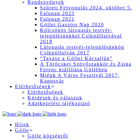
Rendezvények
Szüreti Felvonulás 2024. október 5.
Falunap 2023
Falunap 2021
Göllei Gasztro Nap 2020
Kölcsönös látogatás testvér-
településünkkel Csíkpálfalvával
2018
Látogatás testvér-településünkön
Csíkpálfalván 2017
“Tavasz a Göllei Kácsalján”
A Töröcskei Szövőszakkör és Zsiga
Ferenc kiállítása Göllében
Miénk A Város Fesztivál 2017,
Kaposvár
Elérhetőségek
Elérhetőségek
Kérdések és válaszok
Adatkezelési tájékoztató
Hírek
Gölle
Gölle községről