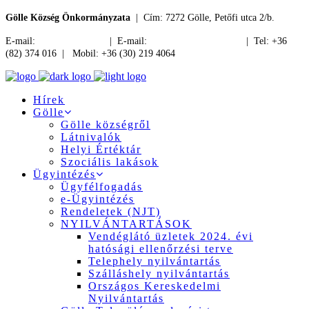
Gölle Község Önkormányzata
| Cím: 7272 Gölle, Petőfi utca 2/b.
E-mail:
jegyzo@golle.hu
| E-mail:
polgarmester@golle.hu
| Tel: +36
(82) 374 016 | Mobil: +36 (30) 219 4064
Hírek
Gölle
Gölle községről
Látnivalók
Helyi Értéktár
Szociális lakások
Ügyintézés
Ügyfélfogadás
e-Ügyintézés
Rendeletek (NJT)
NYILVÁNTARTÁSOK
Vendéglátó üzletek 2024. évi
hatósági ellenőrzési terve
Telephely nyilvántartás
Szálláshely nyilvántartás
Országos Kereskedelmi
Nyilvántartás