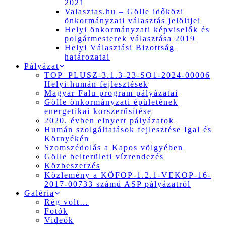
2021
Valasztas.hu – Gölle időközi
önkormányzati választás jelöltjei
Helyi önkormányzati képviselők és
polgármesterek választása 2019
Helyi Választási Bizottság
határozatai
Pályázat
TOP_PLUSZ-3.1.3-23-SO1-2024-00006
Helyi humán fejlesztések
Magyar Falu program pályázatai
Gölle önkormányzati épületének
energetikai korszerűsítése
2020. évben elnyert pályázatok
Humán szolgáltatások fejlesztése Igal és
Környékén
Szomszédolás a Kapos völgyében
Gölle belterületi vízrendezés
Közbeszerzés
Közlemény a KÖFOP-1.2.1-VEKOP-16-
2017-00733 számú ASP pályázatról
Galéria
Rég volt…
Fotók
Videók