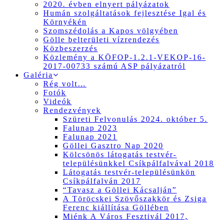
2020. évben elnyert pályázatok
Humán szolgáltatások fejlesztése Igal és
Környékén
Szomszédolás a Kapos völgyében
Gölle belterületi vízrendezés
Közbeszerzés
Közlemény a KÖFOP-1.2.1-VEKOP-16-
2017-00733 számú ASP pályázatról
Galéria
Rég volt…
Fotók
Videók
Rendezvények
Szüreti Felvonulás 2024. október 5.
Falunap 2023
Falunap 2021
Göllei Gasztro Nap 2020
Kölcsönös látogatás testvér-
településünkkel Csíkpálfalvával 2018
Látogatás testvér-településünkön
Csíkpálfalván 2017
“Tavasz a Göllei Kácsalján”
A Töröcskei Szövőszakkör és Zsiga
Ferenc kiállítása Göllében
Miénk A Város Fesztivál 2017,