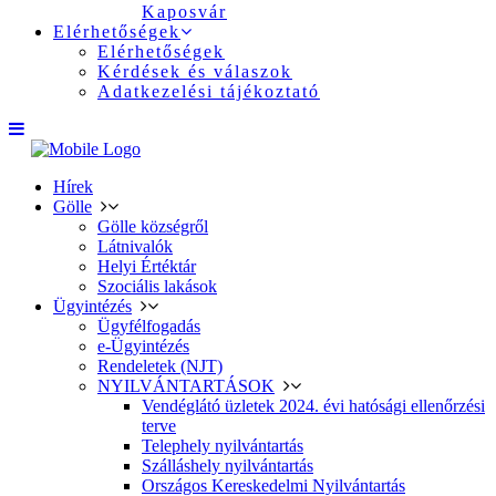
Kaposvár
Elérhetőségek
Elérhetőségek
Kérdések és válaszok
Adatkezelési tájékoztató
Hírek
Gölle
Gölle községről
Látnivalók
Helyi Értéktár
Szociális lakások
Ügyintézés
Ügyfélfogadás
e-Ügyintézés
Rendeletek (NJT)
NYILVÁNTARTÁSOK
Vendéglátó üzletek 2024. évi hatósági ellenőrzési
terve
Telephely nyilvántartás
Szálláshely nyilvántartás
Országos Kereskedelmi Nyilvántartás