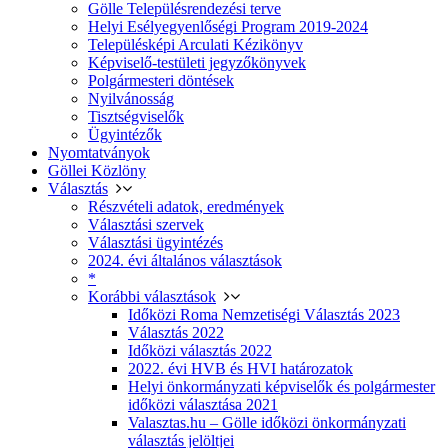
Gölle Településrendezési terve
Helyi Esélyegyenlőségi Program 2019-2024
Településképi Arculati Kézikönyv
Képviselő-testületi jegyzőkönyvek
Polgármesteri döntések
Nyilvánosság
Tisztségviselők
Ügyintézők
Nyomtatványok
Göllei Közlöny
Választás
Részvételi adatok, eredmények
Választási szervek
Választási ügyintézés
2024. évi általános választások
*
Korábbi választások
Időközi Roma Nemzetiségi Választás 2023
Választás 2022
Időközi választás 2022
2022. évi HVB és HVI határozatok
Helyi önkormányzati képviselők és polgármester
időközi választása 2021
Valasztas.hu – Gölle időközi önkormányzati
választás jelöltjei