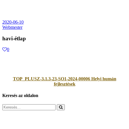
2020-06-10
Webmester
havi-étlap
0
TOP_PLUSZ-3.1.3-23-SO1-2024-00006 Helyi humán
fejlesztések
Keresés az oldalon
Search
for: