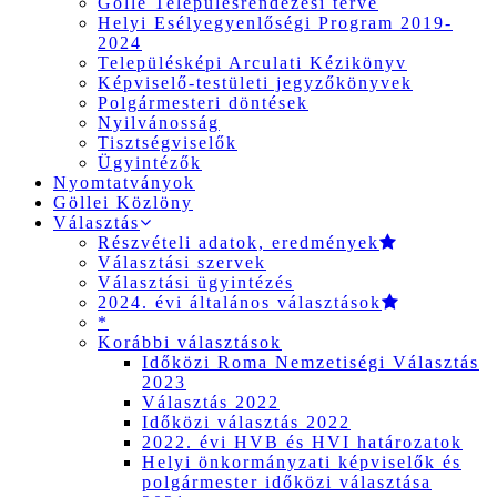
Gölle Településrendezési terve
Helyi Esélyegyenlőségi Program 2019-
2024
Településképi Arculati Kézikönyv
Képviselő-testületi jegyzőkönyvek
Polgármesteri döntések
Nyilvánosság
Tisztségviselők
Ügyintézők
Nyomtatványok
Göllei Közlöny
Választás
Részvételi adatok, eredmények
Választási szervek
Választási ügyintézés
2024. évi általános választások
*
Korábbi választások
Időközi Roma Nemzetiségi Választás
2023
Választás 2022
Időközi választás 2022
2022. évi HVB és HVI határozatok
Helyi önkormányzati képviselők és
polgármester időközi választása