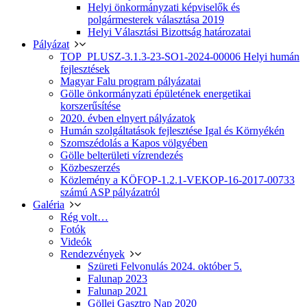
Helyi önkormányzati képviselők és
polgármesterek választása 2019
Helyi Választási Bizottság határozatai
Pályázat
TOP_PLUSZ-3.1.3-23-SO1-2024-00006 Helyi humán
fejlesztések
Magyar Falu program pályázatai
Gölle önkormányzati épületének energetikai
korszerűsítése
2020. évben elnyert pályázatok
Humán szolgáltatások fejlesztése Igal és Környékén
Szomszédolás a Kapos völgyében
Gölle belterületi vízrendezés
Közbeszerzés
Közlemény a KÖFOP-1.2.1-VEKOP-16-2017-00733
számú ASP pályázatról
Galéria
Rég volt…
Fotók
Videók
Rendezvények
Szüreti Felvonulás 2024. október 5.
Falunap 2023
Falunap 2021
Göllei Gasztro Nap 2020