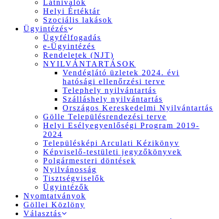
Látnivalók
Helyi Értéktár
Szociális lakások
Ügyintézés
Ügyfélfogadás
e-Ügyintézés
Rendeletek (NJT)
NYILVÁNTARTÁSOK
Vendéglátó üzletek 2024. évi
hatósági ellenőrzési terve
Telephely nyilvántartás
Szálláshely nyilvántartás
Országos Kereskedelmi Nyilvántartás
Gölle Településrendezési terve
Helyi Esélyegyenlőségi Program 2019-
2024
Településképi Arculati Kézikönyv
Képviselő-testületi jegyzőkönyvek
Polgármesteri döntések
Nyilvánosság
Tisztségviselők
Ügyintézők
Nyomtatványok
Göllei Közlöny
Választás