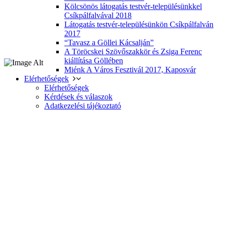
Kölcsönös látogatás testvér-településünkkel
Csíkpálfalvával 2018
Látogatás testvér-településünkön Csíkpálfalván
2017
“Tavasz a Göllei Kácsalján”
A Töröcskei Szövőszakkör és Zsiga Ferenc
kiállítása Göllében
Miénk A Város Fesztivál 2017, Kaposvár
Elérhetőségek
Elérhetőségek
Kérdések és válaszok
Adatkezelési tájékoztató