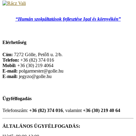
“Humán szolgáltatások fejlesztése Igal és környékén”
Elérhetőség
Cím:
7272 Gölle, Petőfi u. 2/b.
Telefon:
+36 (82) 374 016
Mobil:
+36 (30) 219 4064
E-mail:
polgarmester@golle.hu
E-mail:
jegyzo@golle.hu
Ügyfélfogadás
Telefonszám:
+36 (82) 374 016
, valamint
+36 (30) 219 40 64
ÁLTALÁNOS ÜGYFÉLFOGADÁS: