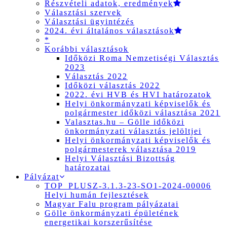
Részvételi adatok, eredmények
Választási szervek
Választási ügyintézés
2024. évi általános választások
*
Korábbi választások
Időközi Roma Nemzetiségi Választás
2023
Választás 2022
Időközi választás 2022
2022. évi HVB és HVI határozatok
Helyi önkormányzati képviselők és
polgármester időközi választása 2021
Valasztas.hu – Gölle időközi
önkormányzati választás jelöltjei
Helyi önkormányzati képviselők és
polgármesterek választása 2019
Helyi Választási Bizottság
határozatai
Pályázat
TOP_PLUSZ-3.1.3-23-SO1-2024-00006
Helyi humán fejlesztések
Magyar Falu program pályázatai
Gölle önkormányzati épületének
energetikai korszerűsítése