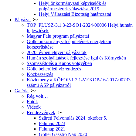
Helyi önkormányzati képviselők és
polgármesterek választása 2019
Helyi Választási Bizottság határozatai
Pályázat
TOP_PLUSZ-3.1.3-23-SO1-2024-00006 Helyi humán
fejlesztések
Magyar Falu program pályázatai
Gölle önkormányzati épületének energetikai
korszerűsítése
2020. évben elnyert pályázatok
Humán szolgáltatások fejlesztése Igal és Környékén
Szomszédolás a Kapos völgyében
Gölle belterületi vízrendezés
Közbeszerzés
Közlemény a KÖFOP-1.2.1-VEKOP-16-2017-00733
számú ASP pályázatról
Galéria
Rég volt…
Fotók
Videók
Rendezvények
Szüreti Felvonulás 2024. október 5.
Falunap 2023
Falunap 2021
Göllei Gasztro Nap 2020