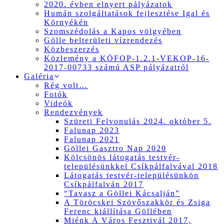
2020. évben elnyert pályázatok
Humán szolgáltatások fejlesztése Igal és
Környékén
Szomszédolás a Kapos völgyében
Gölle belterületi vízrendezés
Közbeszerzés
Közlemény a KÖFOP-1.2.1-VEKOP-16-
2017-00733 számú ASP pályázatról
Galéria
Rég volt…
Fotók
Videók
Rendezvények
Szüreti Felvonulás 2024. október 5.
Falunap 2023
Falunap 2021
Göllei Gasztro Nap 2020
Kölcsönös látogatás testvér-
településünkkel Csíkpálfalvával 2018
Látogatás testvér-településünkön
Csíkpálfalván 2017
“Tavasz a Göllei Kácsalján”
A Töröcskei Szövőszakkör és Zsiga
Ferenc kiállítása Göllében
Miénk A Város Fesztivál 2017,