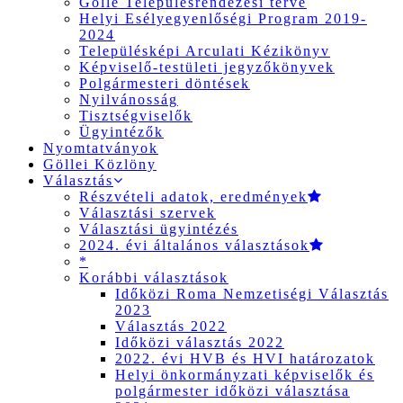
Gölle Településrendezési terve
Helyi Esélyegyenlőségi Program 2019-
2024
Településképi Arculati Kézikönyv
Képviselő-testületi jegyzőkönyvek
Polgármesteri döntések
Nyilvánosság
Tisztségviselők
Ügyintézők
Nyomtatványok
Göllei Közlöny
Választás
Részvételi adatok, eredmények
Választási szervek
Választási ügyintézés
2024. évi általános választások
*
Korábbi választások
Időközi Roma Nemzetiségi Választás
2023
Választás 2022
Időközi választás 2022
2022. évi HVB és HVI határozatok
Helyi önkormányzati képviselők és
polgármester időközi választása