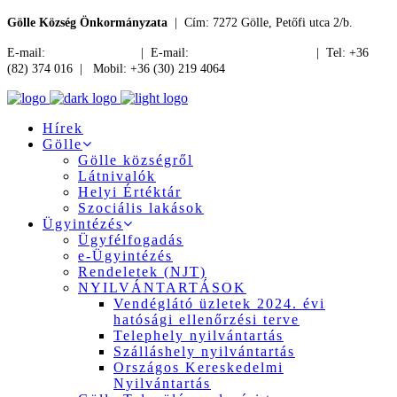
Gölle Község Önkormányzata
| Cím: 7272 Gölle, Petőfi utca 2/b.
E-mail:
jegyzo@golle.hu
| E-mail:
polgarmester@golle.hu
| Tel: +36
(82) 374 016 | Mobil: +36 (30) 219 4064
Hírek
Gölle
Gölle községről
Látnivalók
Helyi Értéktár
Szociális lakások
Ügyintézés
Ügyfélfogadás
e-Ügyintézés
Rendeletek (NJT)
NYILVÁNTARTÁSOK
Vendéglátó üzletek 2024. évi
hatósági ellenőrzési terve
Telephely nyilvántartás
Szálláshely nyilvántartás
Országos Kereskedelmi
Nyilvántartás