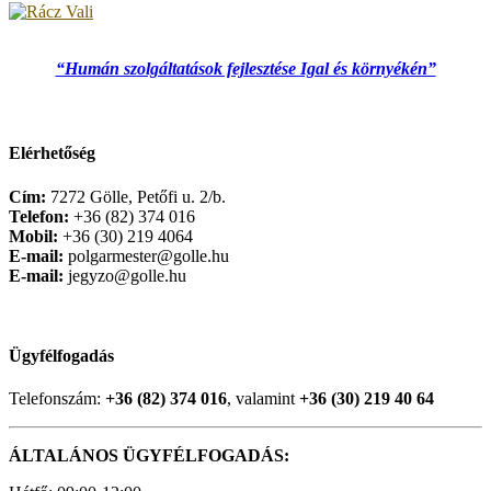
“Humán szolgáltatások fejlesztése Igal és környékén”
Elérhetőség
Cím:
7272 Gölle, Petőfi u. 2/b.
Telefon:
+36 (82) 374 016
Mobil:
+36 (30) 219 4064
E-mail:
polgarmester@golle.hu
E-mail:
jegyzo@golle.hu
Ügyfélfogadás
Telefonszám:
+36 (82) 374 016
, valamint
+36 (30) 219 40 64
ÁLTALÁNOS ÜGYFÉLFOGADÁS: