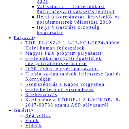
2021
Valasztas.hu – Gölle időközi
önkormányzati választás jelöltjei
Helyi önkormányzati képviselők és
polgármesterek választása 2019
Helyi Választási Bizottság
határozatai
Pályázat
TOP_PLUSZ-3.1.3-23-SO1-2024-00006
Helyi humán fejlesztések
Magyar Falu program pályázatai
Gölle önkormányzati épületének
energetikai korszerűsítése
2020. évben elnyert pályázatok
Humán szolgáltatások fejlesztése Igal és
Környékén
Szomszédolás a Kapos völgyében
Gölle belterületi vízrendezés
Közbeszerzés
Közlemény a KÖFOP-1.2.1-VEKOP-16-
2017-00733 számú ASP pályázatról
Galéria
Rég volt…
Fotók
Videók