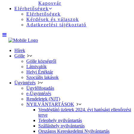
Kaposvár
Elérhetőségek
Elérhetőségek
Kérdések és válaszok
Adatkezelési tájékoztató
Hírek
Gölle
Gölle községről
Látnivalók
Helyi Értéktár
Szociális lakások
Ügyintézés
Ügyfélfogadás
e-Ügyintézés
Rendeletek (NJT)
NYILVÁNTARTÁSOK
Vendéglátó üzletek 2024. évi hatósági ellenőrzési
terve
Telephely nyilvántartás
Szálláshely nyilvántartás
Országos Kereskedelmi Nyilvántartás