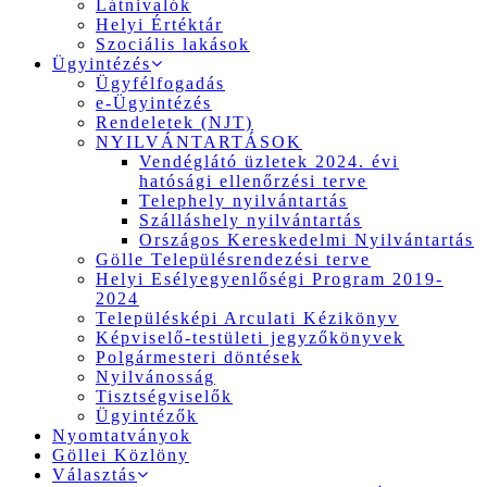
Látnivalók
Helyi Értéktár
Szociális lakások
Ügyintézés
Ügyfélfogadás
e-Ügyintézés
Rendeletek (NJT)
NYILVÁNTARTÁSOK
Vendéglátó üzletek 2024. évi
hatósági ellenőrzési terve
Telephely nyilvántartás
Szálláshely nyilvántartás
Országos Kereskedelmi Nyilvántartás
Gölle Településrendezési terve
Helyi Esélyegyenlőségi Program 2019-
2024
Településképi Arculati Kézikönyv
Képviselő-testületi jegyzőkönyvek
Polgármesteri döntések
Nyilvánosság
Tisztségviselők
Ügyintézők
Nyomtatványok
Göllei Közlöny
Választás