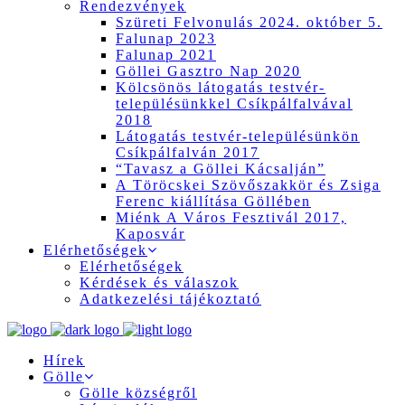
Rendezvények
Szüreti Felvonulás 2024. október 5.
Falunap 2023
Falunap 2021
Göllei Gasztro Nap 2020
Kölcsönös látogatás testvér-
településünkkel Csíkpálfalvával
2018
Látogatás testvér-településünkön
Csíkpálfalván 2017
“Tavasz a Göllei Kácsalján”
A Töröcskei Szövőszakkör és Zsiga
Ferenc kiállítása Göllében
Miénk A Város Fesztivál 2017,
Kaposvár
Elérhetőségek
Elérhetőségek
Kérdések és válaszok
Adatkezelési tájékoztató
Hírek
Gölle
Gölle községről