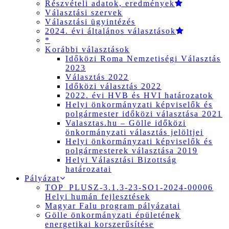
Részvételi adatok, eredmények
Választási szervek
Választási ügyintézés
2024. évi általános választások
*
Korábbi választások
Időközi Roma Nemzetiségi Választás
2023
Választás 2022
Időközi választás 2022
2022. évi HVB és HVI határozatok
Helyi önkormányzati képviselők és
polgármester időközi választása 2021
Valasztas.hu – Gölle időközi
önkormányzati választás jelöltjei
Helyi önkormányzati képviselők és
polgármesterek választása 2019
Helyi Választási Bizottság
határozatai
Pályázat
TOP_PLUSZ-3.1.3-23-SO1-2024-00006
Helyi humán fejlesztések
Magyar Falu program pályázatai
Gölle önkormányzati épületének
energetikai korszerűsítése