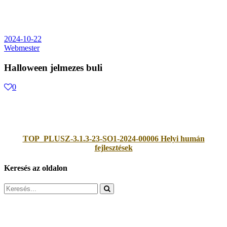
2024-10-22
Webmester
Halloween jelmezes buli
0
TOP_PLUSZ-3.1.3-23-SO1-2024-00006 Helyi humán
fejlesztések
Keresés az oldalon
Search
for: