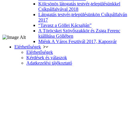
Kölcsönös látogatás testvér-településünkkel
Csíkpálfalvával 2018
Látogatás testvér-településünkön Csíkpálfalván
2017
“Tavasz a Göllei Kácsalján”
A Töröcskei Szövőszakkör és Zsiga Ferenc
kiállítása Göllében
Miénk A Város Fesztivál 2017, Kaposvár
Elérhetőségek
Elérhetőségek
Kérdések és válaszok
Adatkezelési tájékoztató