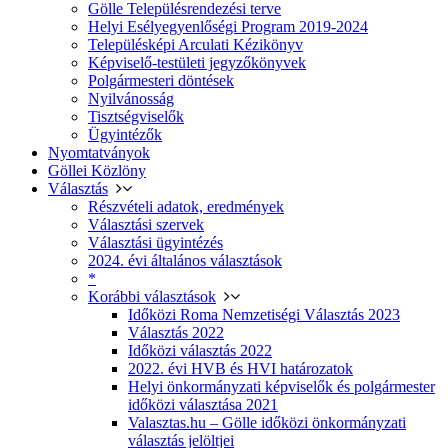
Gölle Településrendezési terve
Helyi Esélyegyenlőségi Program 2019-2024
Településképi Arculati Kézikönyv
Képviselő-testületi jegyzőkönyvek
Polgármesteri döntések
Nyilvánosság
Tisztségviselők
Ügyintézők
Nyomtatványok
Göllei Közlöny
Választás
Részvételi adatok, eredmények
Választási szervek
Választási ügyintézés
2024. évi általános választások
*
Korábbi választások
Időközi Roma Nemzetiségi Választás 2023
Választás 2022
Időközi választás 2022
2022. évi HVB és HVI határozatok
Helyi önkormányzati képviselők és polgármester
időközi választása 2021
Valasztas.hu – Gölle időközi önkormányzati
választás jelöltjei