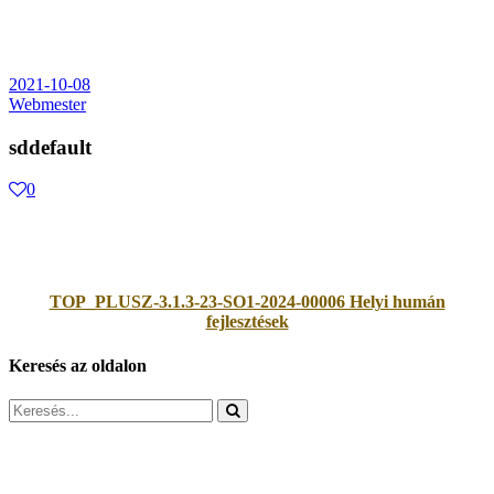
2021-10-08
Webmester
sddefault
0
TOP_PLUSZ-3.1.3-23-SO1-2024-00006 Helyi humán
fejlesztések
Keresés az oldalon
Search
for: