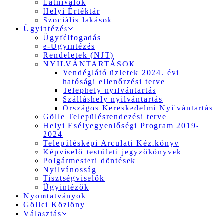
Látnivalók
Helyi Értéktár
Szociális lakások
Ügyintézés
Ügyfélfogadás
e-Ügyintézés
Rendeletek (NJT)
NYILVÁNTARTÁSOK
Vendéglátó üzletek 2024. évi
hatósági ellenőrzési terve
Telephely nyilvántartás
Szálláshely nyilvántartás
Országos Kereskedelmi Nyilvántartás
Gölle Településrendezési terve
Helyi Esélyegyenlőségi Program 2019-
2024
Településképi Arculati Kézikönyv
Képviselő-testületi jegyzőkönyvek
Polgármesteri döntések
Nyilvánosság
Tisztségviselők
Ügyintézők
Nyomtatványok
Göllei Közlöny
Választás