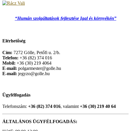
“Humán szolgáltatások fejlesztése Igal és környékén”
Elérhetőség
Cím:
7272 Gölle, Petőfi u. 2/b.
Telefon:
+36 (82) 374 016
Mobil:
+36 (30) 219 4064
E-mail:
polgarmester@golle.hu
E-mail:
jegyzo@golle.hu
Ügyfélfogadás
Telefonszám:
+36 (82) 374 016
, valamint
+36 (30) 219 40 64
ÁLTALÁNOS ÜGYFÉLFOGADÁS: