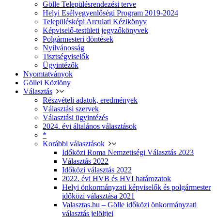
Gölle Településrendezési terve
Helyi Esélyegyenlőségi Program 2019-2024
Településképi Arculati Kézikönyv
Képviselő-testületi jegyzőkönyvek
Polgármesteri döntések
Nyilvánosság
Tisztségviselők
Ügyintézők
Nyomtatványok
Göllei Közlöny
Választás
Részvételi adatok, eredmények
Választási szervek
Választási ügyintézés
2024. évi általános választások
*
Korábbi választások
Időközi Roma Nemzetiségi Választás 2023
Választás 2022
Időközi választás 2022
2022. évi HVB és HVI határozatok
Helyi önkormányzati képviselők és polgármester
időközi választása 2021
Valasztas.hu – Gölle időközi önkormányzati
választás jelöltjei