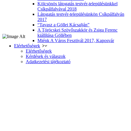
Kölcsönös látogatás testvér-településünkkel
Csíkpálfalvával 2018
Látogatás testvér-településünkön Csíkpálfalván
2017
“Tavasz a Göllei Kácsalján”
A Töröcskei Szövőszakkör és Zsiga Ferenc
kiállítása Göllében
Miénk A Város Fesztivál 2017, Kaposvár
Elérhetőségek
Elérhetőségek
Kérdések és válaszok
Adatkezelési tájékoztató