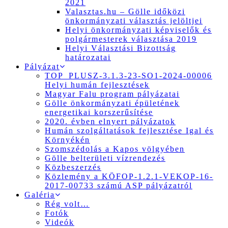
2021
Valasztas.hu – Gölle időközi
önkormányzati választás jelöltjei
Helyi önkormányzati képviselők és
polgármesterek választása 2019
Helyi Választási Bizottság
határozatai
Pályázat
TOP_PLUSZ-3.1.3-23-SO1-2024-00006
Helyi humán fejlesztések
Magyar Falu program pályázatai
Gölle önkormányzati épületének
energetikai korszerűsítése
2020. évben elnyert pályázatok
Humán szolgáltatások fejlesztése Igal és
Környékén
Szomszédolás a Kapos völgyében
Gölle belterületi vízrendezés
Közbeszerzés
Közlemény a KÖFOP-1.2.1-VEKOP-16-
2017-00733 számú ASP pályázatról
Galéria
Rég volt…
Fotók
Videók