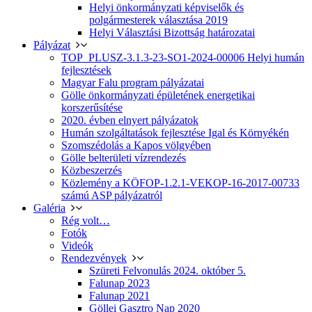
Helyi önkormányzati képviselők és
polgármesterek választása 2019
Helyi Választási Bizottság határozatai
Pályázat
TOP_PLUSZ-3.1.3-23-SO1-2024-00006 Helyi humán
fejlesztések
Magyar Falu program pályázatai
Gölle önkormányzati épületének energetikai
korszerűsítése
2020. évben elnyert pályázatok
Humán szolgáltatások fejlesztése Igal és Környékén
Szomszédolás a Kapos völgyében
Gölle belterületi vízrendezés
Közbeszerzés
Közlemény a KÖFOP-1.2.1-VEKOP-16-2017-00733
számú ASP pályázatról
Galéria
Rég volt…
Fotók
Videók
Rendezvények
Szüreti Felvonulás 2024. október 5.
Falunap 2023
Falunap 2021
Göllei Gasztro Nap 2020