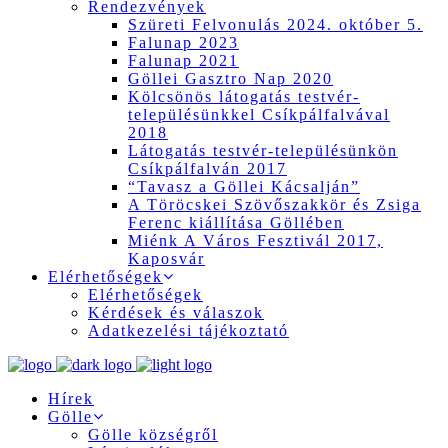
Rendezvények
Szüreti Felvonulás 2024. október 5.
Falunap 2023
Falunap 2021
Göllei Gasztro Nap 2020
Kölcsönös látogatás testvér-
településünkkel Csíkpálfalvával
2018
Látogatás testvér-településünkön
Csíkpálfalván 2017
“Tavasz a Göllei Kácsalján”
A Töröcskei Szövőszakkör és Zsiga
Ferenc kiállítása Göllében
Miénk A Város Fesztivál 2017,
Kaposvár
Elérhetőségek
Elérhetőségek
Kérdések és válaszok
Adatkezelési tájékoztató
Hírek
Gölle
Gölle községről