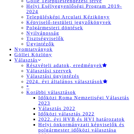
Gölle Településrendezési terve
Helyi Esélyegyenlőségi Program 2019-
2024
Településképi Arculati Kézikönyv
Képviselő-testületi jegyzőkönyvek
Polgármesteri döntések
Nyilvánosság
Tisztségviselők
Ügyintézők
Nyomtatványok
Göllei Közlöny
Választás
Részvételi adatok, eredmények
Választási szervek
Választási ügyintézés
2024. évi általános választások
*
Korábbi választások
Időközi Roma Nemzetiségi Választás
2023
Választás 2022
Időközi választás 2022
2022. évi HVB és HVI határozatok
Helyi önkormányzati képviselők és
polgármester időközi választása