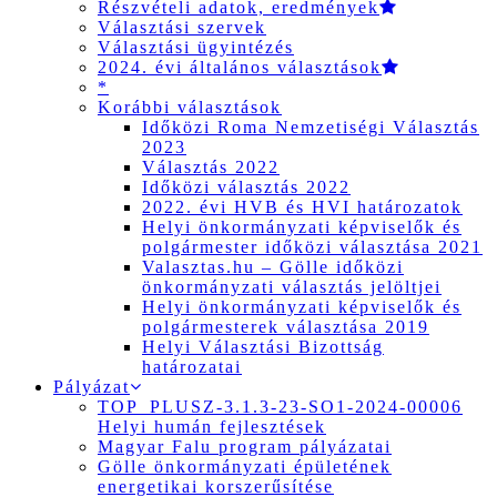
Részvételi adatok, eredmények
Választási szervek
Választási ügyintézés
2024. évi általános választások
*
Korábbi választások
Időközi Roma Nemzetiségi Választás
2023
Választás 2022
Időközi választás 2022
2022. évi HVB és HVI határozatok
Helyi önkormányzati képviselők és
polgármester időközi választása 2021
Valasztas.hu – Gölle időközi
önkormányzati választás jelöltjei
Helyi önkormányzati képviselők és
polgármesterek választása 2019
Helyi Választási Bizottság
határozatai
Pályázat
TOP_PLUSZ-3.1.3-23-SO1-2024-00006
Helyi humán fejlesztések
Magyar Falu program pályázatai
Gölle önkormányzati épületének
energetikai korszerűsítése