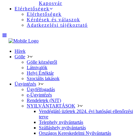
Kaposvár
Elérhetőségek
Elérhetőségek
Kérdések és válaszok
Adatkezelési tájékoztató
Hírek
Gölle
Gölle községről
Látnivalók
Helyi Értéktár
Szociális lakások
Ügyintézés
Ügyfélfogadás
e-Ügyintézés
Rendeletek (NJT)
NYILVÁNTARTÁSOK
Vendéglátó üzletek 2024. évi hatósági ellenőrzési
terve
Telephely nyilvántartás
Szálláshely nyilvántartás
Országos Kereskedelmi Nyilvántartás