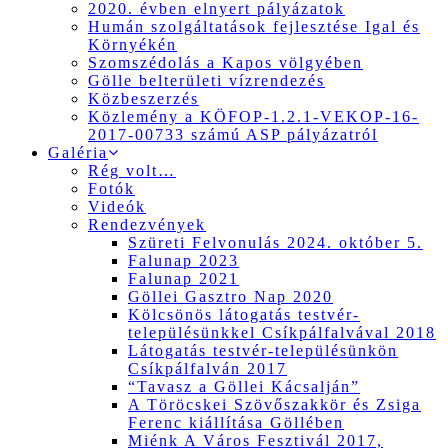
2020. évben elnyert pályázatok
Humán szolgáltatások fejlesztése Igal és
Környékén
Szomszédolás a Kapos völgyében
Gölle belterületi vízrendezés
Közbeszerzés
Közlemény a KÖFOP-1.2.1-VEKOP-16-
2017-00733 számú ASP pályázatról
Galéria
Rég volt…
Fotók
Videók
Rendezvények
Szüreti Felvonulás 2024. október 5.
Falunap 2023
Falunap 2021
Göllei Gasztro Nap 2020
Kölcsönös látogatás testvér-
településünkkel Csíkpálfalvával 2018
Látogatás testvér-településünkön
Csíkpálfalván 2017
“Tavasz a Göllei Kácsalján”
A Töröcskei Szövőszakkör és Zsiga
Ferenc kiállítása Göllében
Miénk A Város Fesztivál 2017,