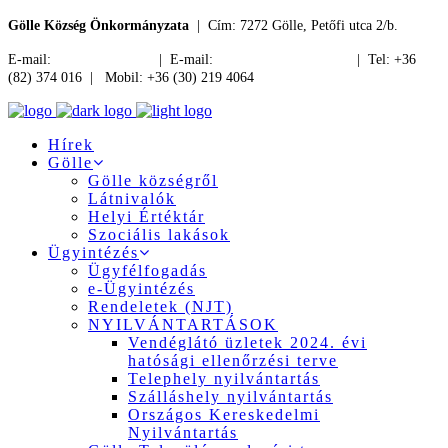
Gölle Község Önkormányzata
| Cím: 7272 Gölle, Petőfi utca 2/b.
E-mail:
jegyzo@golle.hu
| E-mail:
polgarmester@golle.hu
| Tel: +36
(82) 374 016 | Mobil: +36 (30) 219 4064
Hírek
Gölle
Gölle községről
Látnivalók
Helyi Értéktár
Szociális lakások
Ügyintézés
Ügyfélfogadás
e-Ügyintézés
Rendeletek (NJT)
NYILVÁNTARTÁSOK
Vendéglátó üzletek 2024. évi
hatósági ellenőrzési terve
Telephely nyilvántartás
Szálláshely nyilvántartás
Országos Kereskedelmi
Nyilvántartás