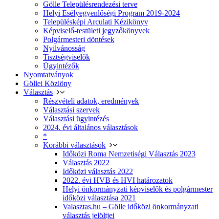
Gölle Településrendezési terve
Helyi Esélyegyenlőségi Program 2019-2024
Településképi Arculati Kézikönyv
Képviselő-testületi jegyzőkönyvek
Polgármesteri döntések
Nyilvánosság
Tisztségviselők
Ügyintézők
Nyomtatványok
Göllei Közlöny
Választás
Részvételi adatok, eredmények
Választási szervek
Választási ügyintézés
2024. évi általános választások
*
Korábbi választások
Időközi Roma Nemzetiségi Választás 2023
Választás 2022
Időközi választás 2022
2022. évi HVB és HVI határozatok
Helyi önkormányzati képviselők és polgármester
időközi választása 2021
Valasztas.hu – Gölle időközi önkormányzati
választás jelöltjei