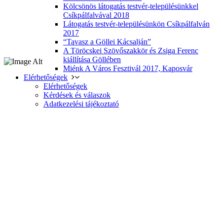
Kölcsönös látogatás testvér-településünkkel
Csíkpálfalvával 2018
Látogatás testvér-településünkön Csíkpálfalván
2017
“Tavasz a Göllei Kácsalján”
A Töröcskei Szövőszakkör és Zsiga Ferenc
kiállítása Göllében
Miénk A Város Fesztivál 2017, Kaposvár
Elérhetőségek
Elérhetőségek
Kérdések és válaszok
Adatkezelési tájékoztató