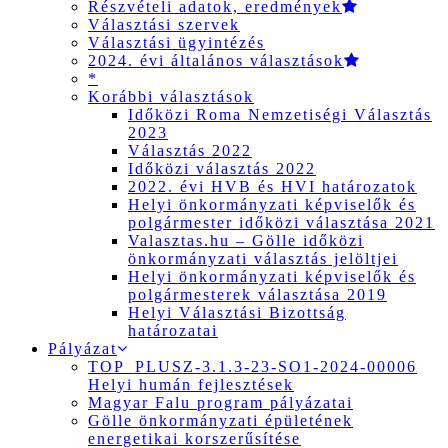
Részvételi adatok, eredmények
Választási szervek
Választási ügyintézés
2024. évi általános választások
*
Korábbi választások
Időközi Roma Nemzetiségi Választás
2023
Választás 2022
Időközi választás 2022
2022. évi HVB és HVI határozatok
Helyi önkormányzati képviselők és
polgármester időközi választása 2021
Valasztas.hu – Gölle időközi
önkormányzati választás jelöltjei
Helyi önkormányzati képviselők és
polgármesterek választása 2019
Helyi Választási Bizottság
határozatai
Pályázat
TOP_PLUSZ-3.1.3-23-SO1-2024-00006
Helyi humán fejlesztések
Magyar Falu program pályázatai
Gölle önkormányzati épületének
energetikai korszerűsítése