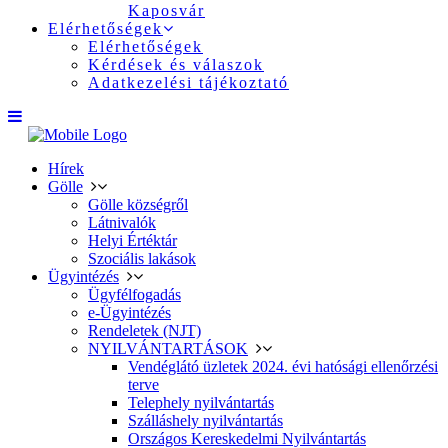
Kaposvár
Elérhetőségek
Elérhetőségek
Kérdések és válaszok
Adatkezelési tájékoztató
Hírek
Gölle
Gölle községről
Látnivalók
Helyi Értéktár
Szociális lakások
Ügyintézés
Ügyfélfogadás
e-Ügyintézés
Rendeletek (NJT)
NYILVÁNTARTÁSOK
Vendéglátó üzletek 2024. évi hatósági ellenőrzési
terve
Telephely nyilvántartás
Szálláshely nyilvántartás
Országos Kereskedelmi Nyilvántartás