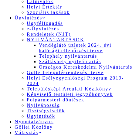
Látnivalók
Helyi Értéktár
Szociális lakások
Ügyintézés
Ügyfélfogadás
e-Ügyintézés
Rendeletek (NJT)
NYILVÁNTARTÁSOK
Vendéglátó üzletek 2024. évi
hatósági ellenőrzési terve
Telephely nyilvántartás
Szálláshely nyilvántartás
Országos Kereskedelmi Nyilvántartás
Gölle Településrendezési terve
Helyi Esélyegyenlőségi Program 2019-
2024
Településképi Arculati Kézikönyv
Képviselő-testületi jegyzőkönyvek
Polgármesteri döntések
Nyilvánosság
Tisztségviselők
Ügyintézők
Nyomtatványok
Göllei Közlöny
Választás