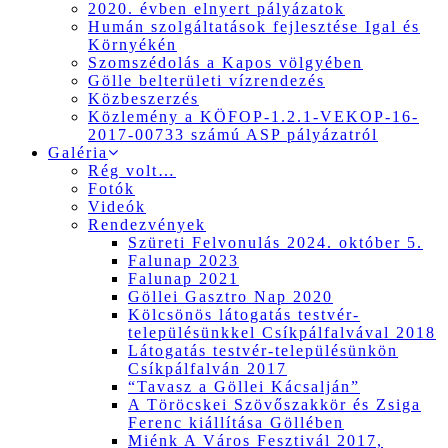
2020. évben elnyert pályázatok
Humán szolgáltatások fejlesztése Igal és
Környékén
Szomszédolás a Kapos völgyében
Gölle belterületi vízrendezés
Közbeszerzés
Közlemény a KÖFOP-1.2.1-VEKOP-16-
2017-00733 számú ASP pályázatról
Galéria
Rég volt…
Fotók
Videók
Rendezvények
Szüreti Felvonulás 2024. október 5.
Falunap 2023
Falunap 2021
Göllei Gasztro Nap 2020
Kölcsönös látogatás testvér-
településünkkel Csíkpálfalvával 2018
Látogatás testvér-településünkön
Csíkpálfalván 2017
“Tavasz a Göllei Kácsalján”
A Töröcskei Szövőszakkör és Zsiga
Ferenc kiállítása Göllében
Miénk A Város Fesztivál 2017,