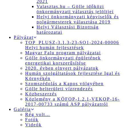
2021
Valasztas.hu – Gölle időközi
önkormányzati választás jelöltjei
Helyi önkormányzati képviselők és
polgármesterek választása 2019
Helyi Választási Bizottság
határozatai
Pályázat
TOP_PLUSZ-3.1.3-23-SO1-2024-00006
Helyi humán fejlesztések
Magyar Falu program pályázatai
Gölle önkormányzati épületének
energetikai korszerűsítése
2020. évben elnyert pályázatok
Humán szolgáltatások fejlesztése Igal és
Környékén
Szomszédolás a Kapos völgyében
Gölle belterületi vízrendezés
Közbeszerzés
Közlemény a KÖFOP-1.2.1-VEKOP-16-
2017-00733 számú ASP pályázatról
Galéria
Rég volt…
Fotók
Videók