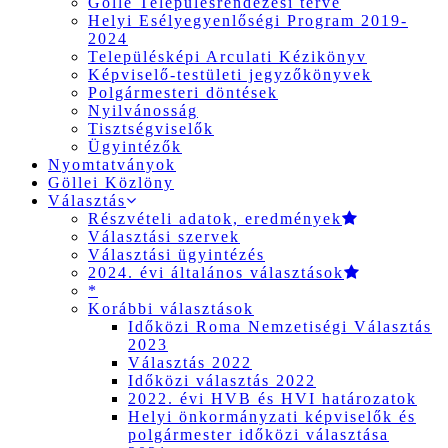
Gölle Településrendezési terve
Helyi Esélyegyenlőségi Program 2019-
2024
Településképi Arculati Kézikönyv
Képviselő-testületi jegyzőkönyvek
Polgármesteri döntések
Nyilvánosság
Tisztségviselők
Ügyintézők
Nyomtatványok
Göllei Közlöny
Választás
Részvételi adatok, eredmények
Választási szervek
Választási ügyintézés
2024. évi általános választások
*
Korábbi választások
Időközi Roma Nemzetiségi Választás
2023
Választás 2022
Időközi választás 2022
2022. évi HVB és HVI határozatok
Helyi önkormányzati képviselők és
polgármester időközi választása