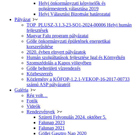
Helyi önkormányzati képviselők és
polgármesterek választása 2019
Helyi Választási Bizottság határozatai
Pályázat
TOP_PLUSZ-3.1.3-23-SO1-2024-00006 Helyi humán
fejlesztések
Magyar Falu program pályázatai
Gölle önkormányzati épületének energetikai
korszerűsítése
2020. évben elnyert pályázatok
Humán szolgáltatások fejlesztése Igal és Környékén
Szomszédolás a Kapos völgyében
Gölle belterületi vízrendezés
Közbeszerzés
Közlemény a KÖFOP-1.2.1-VEKOP-16-2017-00733
számú ASP pályázatról
Galéria
Rég volt…
Fotók
Videók
Rendezvények
Szüreti Felvonulás 2024. október 5.
Falunap 2023
Falunap 2021
Göllei Gasztro Nap 2020