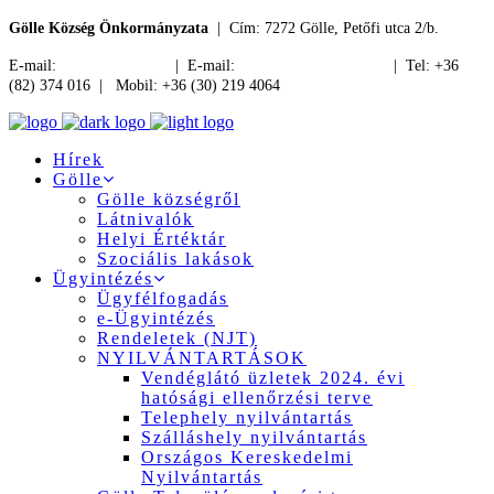
Gölle Község Önkormányzata
| Cím: 7272 Gölle, Petőfi utca 2/b.
E-mail:
jegyzo@golle.hu
| E-mail:
polgarmester@golle.hu
| Tel: +36
(82) 374 016 | Mobil: +36 (30) 219 4064
Hírek
Gölle
Gölle községről
Látnivalók
Helyi Értéktár
Szociális lakások
Ügyintézés
Ügyfélfogadás
e-Ügyintézés
Rendeletek (NJT)
NYILVÁNTARTÁSOK
Vendéglátó üzletek 2024. évi
hatósági ellenőrzési terve
Telephely nyilvántartás
Szálláshely nyilvántartás
Országos Kereskedelmi
Nyilvántartás