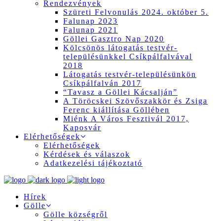
Rendezvények
Szüreti Felvonulás 2024. október 5.
Falunap 2023
Falunap 2021
Göllei Gasztro Nap 2020
Kölcsönös látogatás testvér-
településünkkel Csíkpálfalvával
2018
Látogatás testvér-településünkön
Csíkpálfalván 2017
“Tavasz a Göllei Kácsalján”
A Töröcskei Szövőszakkör és Zsiga
Ferenc kiállítása Göllében
Miénk A Város Fesztivál 2017,
Kaposvár
Elérhetőségek
Elérhetőségek
Kérdések és válaszok
Adatkezelési tájékoztató
Hírek
Gölle
Gölle községről