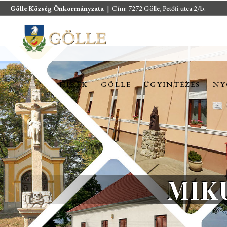
Gölle Község Önkormányzata
| Cím: 7272 Gölle, Petőfi utca 2/b.
HÍREK
GÖLLE
ÜGYINTÉZÉS
NY
HÍREK
GÖLLE
ÜGYINTÉZÉS
NY
MIK