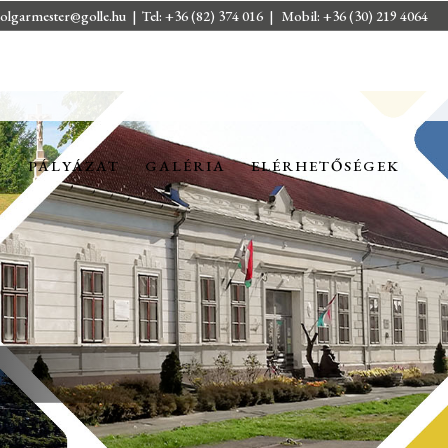
olgarmester@golle.hu
| Tel: +36 (82) 374 016 | Mobil: +36 (30) 219 4064
S
PÁLYÁZAT
GALÉRIA
ELÉRHETŐSÉGEK
S
PÁLYÁZAT
GALÉRIA
ELÉRHETŐSÉGEK