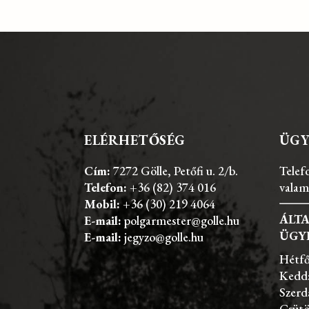
ELÉRHETŐSÉG
ÜGY
Cím:
7272 Gölle, Petőfi u. 2/b.
Telef
Telefon:
+36 (82) 374 016
valam
Mobil:
+36 (30) 219 4064
ÁLT
E-mail:
polgarmester@golle.hu
ÜGY
E-mail:
jegyzo@golle.hu
Hétfő
Kedd:
Szerd
Csütö