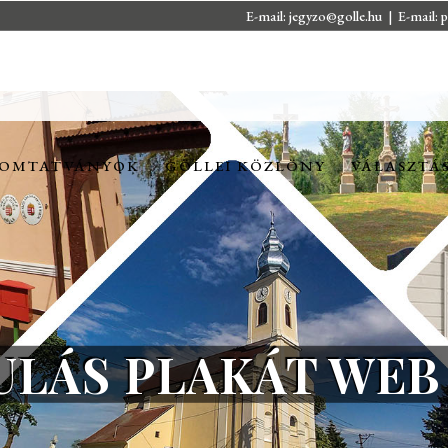
E-mail:
jegyzo@golle.hu
| E-mail:
p
OMTATVÁNYOK
GÖLLEI KÖZLÖNY
VÁLASZTÁ
OMTATVÁNYOK
GÖLLEI KÖZLÖNY
VÁLASZTÁ
ULÁS PLAKÁT WEB