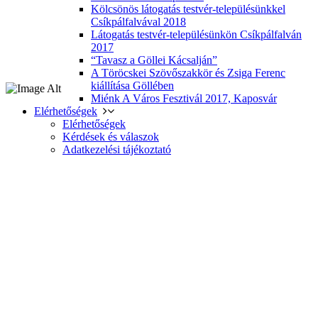
Kölcsönös látogatás testvér-településünkkel
Csíkpálfalvával 2018
Látogatás testvér-településünkön Csíkpálfalván
2017
“Tavasz a Göllei Kácsalján”
A Töröcskei Szövőszakkör és Zsiga Ferenc
kiállítása Göllében
Miénk A Város Fesztivál 2017, Kaposvár
Elérhetőségek
Elérhetőségek
Kérdések és válaszok
Adatkezelési tájékoztató