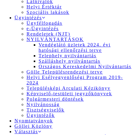
Látnivalók
Helyi Értéktár
Szociális lakások
Ügyintézés
Ügyfélfogadás
e-Ügyintézés
Rendeletek (NJT)
NYILVÁNTARTÁSOK
Vendéglátó üzletek 2024. évi
hatósági ellenőrzési terve
Telephely nyilvántartás
Szálláshely nyilvántartás
Országos Kereskedelmi Nyilvántartás
Gölle Településrendezési terve
Helyi Esélyegyenlőségi Program 2019-
2024
Településképi Arculati Kézikönyv
Képviselő-testületi jegyzőkönyvek
Polgármesteri döntések
Nyilvánosság
Tisztségviselők
Ügyintézők
Nyomtatványok
Göllei Közlöny
Választás