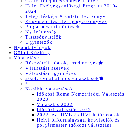
Gölle Településrendezési terve
Helyi Esélyegyenlőségi Program 2019-
2024
Településképi Arculati Kézikönyv
Képviselő-testületi jegyzőkönyvek
Polgármesteri döntések
Nyilvánosság
Tisztségviselők
Ügyintézők
Nyomtatványok
Göllei Közlöny
Választás
Részvételi adatok, eredmények
Választási szervek
Választási ügyintézés
2024. évi általános választások
*
Korábbi választások
Időközi Roma Nemzetiségi Választás
2023
Választás 2022
Időközi választás 2022
2022. évi HVB és HVI határozatok
Helyi önkormányzati képviselők és
polgármester időközi választása