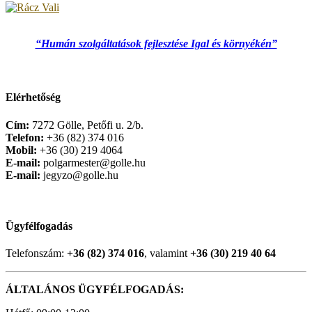
“Humán szolgáltatások fejlesztése Igal és környékén”
Elérhetőség
Cím:
7272 Gölle, Petőfi u. 2/b.
Telefon:
+36 (82) 374 016
Mobil:
+36 (30) 219 4064
E-mail:
polgarmester@golle.hu
E-mail:
jegyzo@golle.hu
Ügyfélfogadás
Telefonszám:
+36 (82) 374 016
, valamint
+36 (30) 219 40 64
ÁLTALÁNOS ÜGYFÉLFOGADÁS: