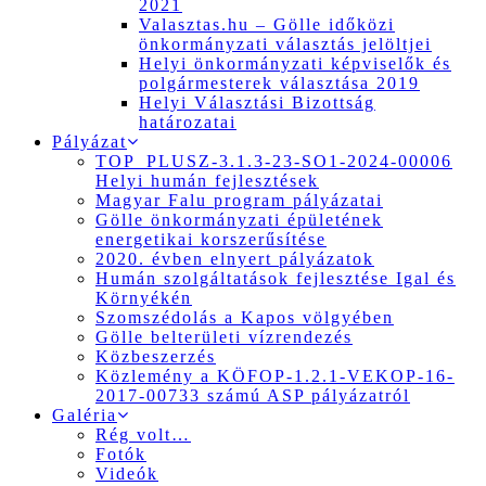
2021
Valasztas.hu – Gölle időközi
önkormányzati választás jelöltjei
Helyi önkormányzati képviselők és
polgármesterek választása 2019
Helyi Választási Bizottság
határozatai
Pályázat
TOP_PLUSZ-3.1.3-23-SO1-2024-00006
Helyi humán fejlesztések
Magyar Falu program pályázatai
Gölle önkormányzati épületének
energetikai korszerűsítése
2020. évben elnyert pályázatok
Humán szolgáltatások fejlesztése Igal és
Környékén
Szomszédolás a Kapos völgyében
Gölle belterületi vízrendezés
Közbeszerzés
Közlemény a KÖFOP-1.2.1-VEKOP-16-
2017-00733 számú ASP pályázatról
Galéria
Rég volt…
Fotók
Videók