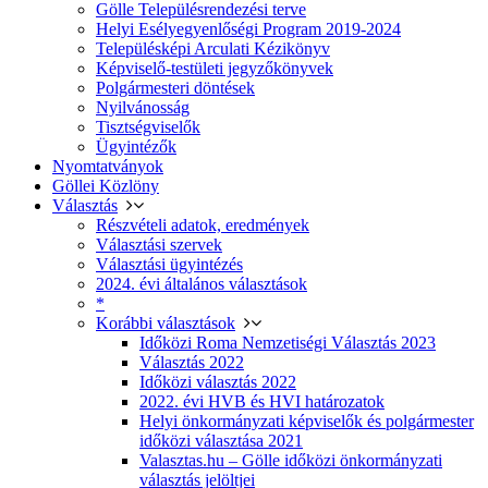
Gölle Településrendezési terve
Helyi Esélyegyenlőségi Program 2019-2024
Településképi Arculati Kézikönyv
Képviselő-testületi jegyzőkönyvek
Polgármesteri döntések
Nyilvánosság
Tisztségviselők
Ügyintézők
Nyomtatványok
Göllei Közlöny
Választás
Részvételi adatok, eredmények
Választási szervek
Választási ügyintézés
2024. évi általános választások
*
Korábbi választások
Időközi Roma Nemzetiségi Választás 2023
Választás 2022
Időközi választás 2022
2022. évi HVB és HVI határozatok
Helyi önkormányzati képviselők és polgármester
időközi választása 2021
Valasztas.hu – Gölle időközi önkormányzati
választás jelöltjei