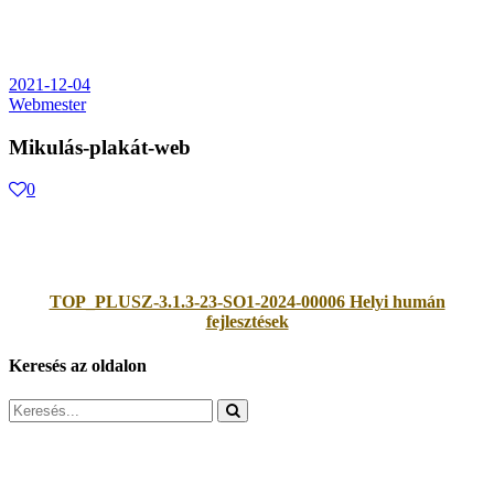
2021-12-04
Webmester
Mikulás-plakát-web
0
TOP_PLUSZ-3.1.3-23-SO1-2024-00006 Helyi humán
fejlesztések
Keresés az oldalon
Search
for: