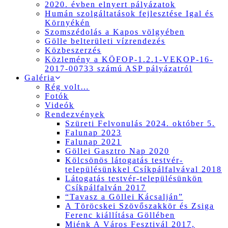
2020. évben elnyert pályázatok
Humán szolgáltatások fejlesztése Igal és
Környékén
Szomszédolás a Kapos völgyében
Gölle belterületi vízrendezés
Közbeszerzés
Közlemény a KÖFOP-1.2.1-VEKOP-16-
2017-00733 számú ASP pályázatról
Galéria
Rég volt…
Fotók
Videók
Rendezvények
Szüreti Felvonulás 2024. október 5.
Falunap 2023
Falunap 2021
Göllei Gasztro Nap 2020
Kölcsönös látogatás testvér-
településünkkel Csíkpálfalvával 2018
Látogatás testvér-településünkön
Csíkpálfalván 2017
“Tavasz a Göllei Kácsalján”
A Töröcskei Szövőszakkör és Zsiga
Ferenc kiállítása Göllében
Miénk A Város Fesztivál 2017,