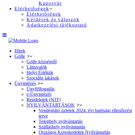
Kaposvár
Elérhetőségek
Elérhetőségek
Kérdések és válaszok
Adatkezelési tájékoztató
Hírek
Gölle
Gölle községről
Látnivalók
Helyi Értéktár
Szociális lakások
Ügyintézés
Ügyfélfogadás
e-Ügyintézés
Rendeletek (NJT)
NYILVÁNTARTÁSOK
Vendéglátó üzletek 2024. évi hatósági ellenőrzési
terve
Telephely nyilvántartás
Szálláshely nyilvántartás
Országos Kereskedelmi Nyilvántartás