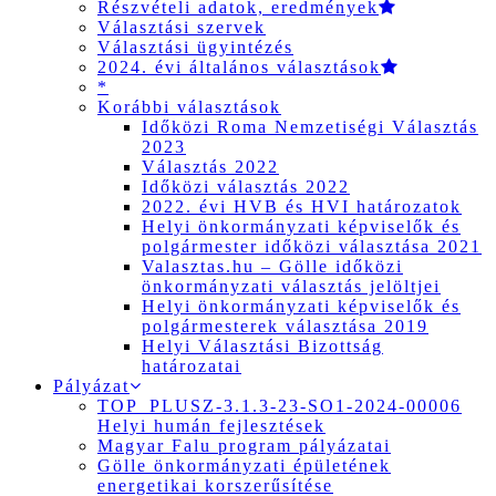
Részvételi adatok, eredmények
Választási szervek
Választási ügyintézés
2024. évi általános választások
*
Korábbi választások
Időközi Roma Nemzetiségi Választás
2023
Választás 2022
Időközi választás 2022
2022. évi HVB és HVI határozatok
Helyi önkormányzati képviselők és
polgármester időközi választása 2021
Valasztas.hu – Gölle időközi
önkormányzati választás jelöltjei
Helyi önkormányzati képviselők és
polgármesterek választása 2019
Helyi Választási Bizottság
határozatai
Pályázat
TOP_PLUSZ-3.1.3-23-SO1-2024-00006
Helyi humán fejlesztések
Magyar Falu program pályázatai
Gölle önkormányzati épületének
energetikai korszerűsítése