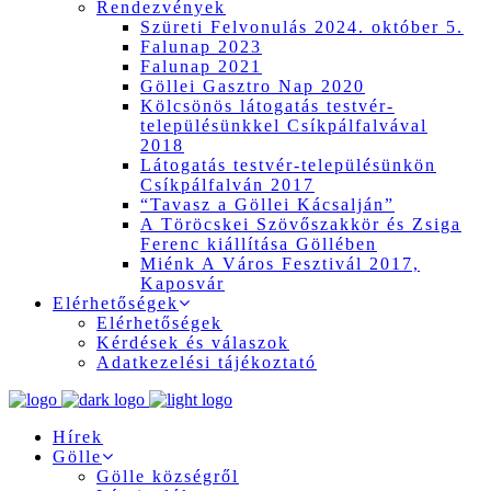
Rendezvények
Szüreti Felvonulás 2024. október 5.
Falunap 2023
Falunap 2021
Göllei Gasztro Nap 2020
Kölcsönös látogatás testvér-
településünkkel Csíkpálfalvával
2018
Látogatás testvér-településünkön
Csíkpálfalván 2017
“Tavasz a Göllei Kácsalján”
A Töröcskei Szövőszakkör és Zsiga
Ferenc kiállítása Göllében
Miénk A Város Fesztivál 2017,
Kaposvár
Elérhetőségek
Elérhetőségek
Kérdések és válaszok
Adatkezelési tájékoztató
Hírek
Gölle
Gölle községről