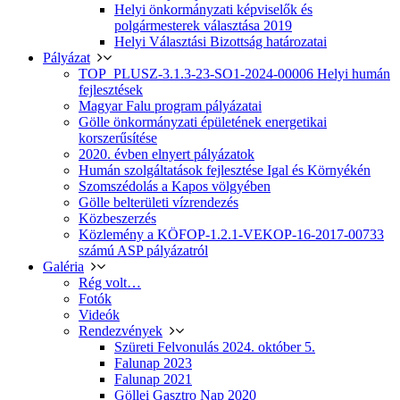
Helyi önkormányzati képviselők és
polgármesterek választása 2019
Helyi Választási Bizottság határozatai
Pályázat
TOP_PLUSZ-3.1.3-23-SO1-2024-00006 Helyi humán
fejlesztések
Magyar Falu program pályázatai
Gölle önkormányzati épületének energetikai
korszerűsítése
2020. évben elnyert pályázatok
Humán szolgáltatások fejlesztése Igal és Környékén
Szomszédolás a Kapos völgyében
Gölle belterületi vízrendezés
Közbeszerzés
Közlemény a KÖFOP-1.2.1-VEKOP-16-2017-00733
számú ASP pályázatról
Galéria
Rég volt…
Fotók
Videók
Rendezvények
Szüreti Felvonulás 2024. október 5.
Falunap 2023
Falunap 2021
Göllei Gasztro Nap 2020