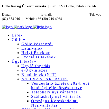
Gölle Község Önkormányzata
| Cím: 7272 Gölle, Petőfi utca 2/b.
E-mail:
jegyzo@golle.hu
| E-mail:
polgarmester@golle.hu
| Tel: +36
(82) 374 016 | Mobil: +36 (30) 219 4064
Hírek
Gölle
Gölle községről
Látnivalók
Helyi Értéktár
Szociális lakások
Ügyintézés
Ügyfélfogadás
e-Ügyintézés
Rendeletek (NJT)
NYILVÁNTARTÁSOK
Vendéglátó üzletek 2024. évi
hatósági ellenőrzési terve
Telephely nyilvántartás
Szálláshely nyilvántartás
Országos Kereskedelmi
Nyilvántartás