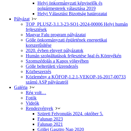
Helyi önkormányzati képviselők és
polgármesterek választása 2019
Helyi Választási Bizottság határozatai
Pályázat
TOP_PLUSZ-3.1.3-23-SO1-2024-00006 Helyi humán
fejlesztések
Magyar Falu program pályázatai
Gölle önkormányzati épületének energetikai
korszerűsítése
2020. évben elnyert pályázatok
Humán szolgáltatások fejlesztése Igal és Környékén
Szomszédolás a Kapos völgyében
Gölle belterületi vízrendezés
Közbeszerzés
Közlemény a KÖFOP-1.2.1-VEKOP-16-2017-00733
számú ASP pályázatról
Galéria
Rég volt…
Fotók
Videók
Rendezvények
Szüreti Felvonulás 2024. október 5.
Falunap 2023
Falunap 2021
Göllei Gasztro Nap 2020