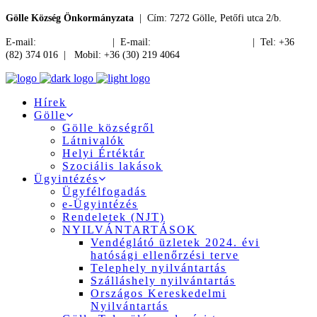
Gölle Község Önkormányzata
| Cím: 7272 Gölle, Petőfi utca 2/b.
E-mail:
jegyzo@golle.hu
| E-mail:
polgarmester@golle.hu
| Tel: +36
(82) 374 016 | Mobil: +36 (30) 219 4064
Hírek
Gölle
Gölle községről
Látnivalók
Helyi Értéktár
Szociális lakások
Ügyintézés
Ügyfélfogadás
e-Ügyintézés
Rendeletek (NJT)
NYILVÁNTARTÁSOK
Vendéglátó üzletek 2024. évi
hatósági ellenőrzési terve
Telephely nyilvántartás
Szálláshely nyilvántartás
Országos Kereskedelmi
Nyilvántartás