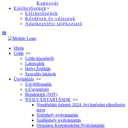
Kaposvár
Elérhetőségek
Elérhetőségek
Kérdések és válaszok
Adatkezelési tájékoztató
Hírek
Gölle
Gölle községről
Látnivalók
Helyi Értéktár
Szociális lakások
Ügyintézés
Ügyfélfogadás
e-Ügyintézés
Rendeletek (NJT)
NYILVÁNTARTÁSOK
Vendéglátó üzletek 2024. évi hatósági ellenőrzési
terve
Telephely nyilvántartás
Szálláshely nyilvántartás
Országos Kereskedelmi Nyilvántartás