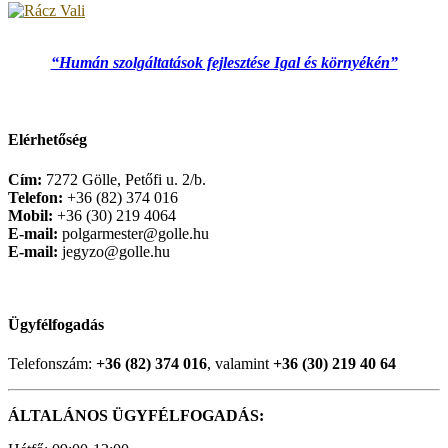
“Humán szolgáltatások fejlesztése Igal és környékén”
Elérhetőség
Cím:
7272 Gölle, Petőfi u. 2/b.
Telefon:
+36 (82) 374 016
Mobil:
+36 (30) 219 4064
E-mail:
polgarmester@golle.hu
E-mail:
jegyzo@golle.hu
Ügyfélfogadás
Telefonszám:
+36 (82) 374 016
, valamint
+36 (30) 219 40 64
ÁLTALÁNOS ÜGYFÉLFOGADÁS: