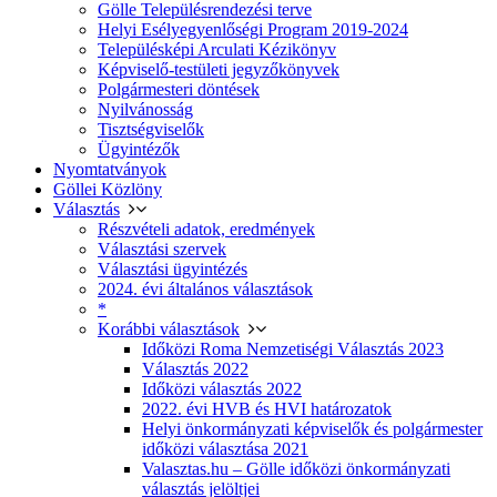
Gölle Településrendezési terve
Helyi Esélyegyenlőségi Program 2019-2024
Településképi Arculati Kézikönyv
Képviselő-testületi jegyzőkönyvek
Polgármesteri döntések
Nyilvánosság
Tisztségviselők
Ügyintézők
Nyomtatványok
Göllei Közlöny
Választás
Részvételi adatok, eredmények
Választási szervek
Választási ügyintézés
2024. évi általános választások
*
Korábbi választások
Időközi Roma Nemzetiségi Választás 2023
Választás 2022
Időközi választás 2022
2022. évi HVB és HVI határozatok
Helyi önkormányzati képviselők és polgármester
időközi választása 2021
Valasztas.hu – Gölle időközi önkormányzati
választás jelöltjei