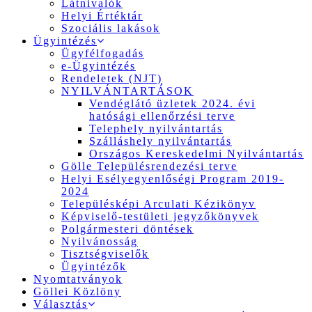
Látnivalók
Helyi Értéktár
Szociális lakások
Ügyintézés
Ügyfélfogadás
e-Ügyintézés
Rendeletek (NJT)
NYILVÁNTARTÁSOK
Vendéglátó üzletek 2024. évi
hatósági ellenőrzési terve
Telephely nyilvántartás
Szálláshely nyilvántartás
Országos Kereskedelmi Nyilvántartás
Gölle Településrendezési terve
Helyi Esélyegyenlőségi Program 2019-
2024
Településképi Arculati Kézikönyv
Képviselő-testületi jegyzőkönyvek
Polgármesteri döntések
Nyilvánosság
Tisztségviselők
Ügyintézők
Nyomtatványok
Göllei Közlöny
Választás