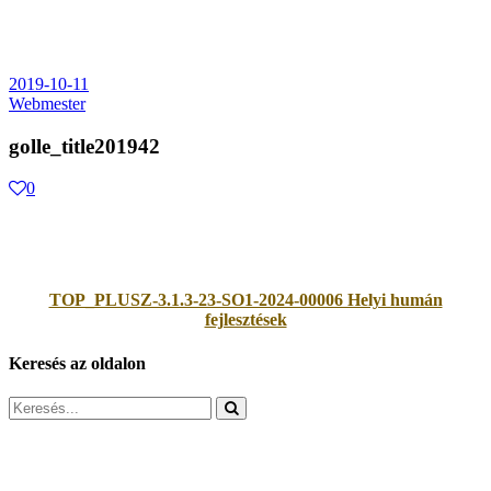
2019-10-11
Webmester
golle_title201942
0
TOP_PLUSZ-3.1.3-23-SO1-2024-00006 Helyi humán
fejlesztések
Keresés az oldalon
Search
for: