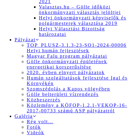
2021
Valasztas.hu – Gölle időközi
önkormányzati választás jelöltjei
Helyi önkormányzati képviselők és
polgármesterek választása 2019
Helyi Választási Bizottság
határozatai
Pályázat
TOP_PLUSZ-3.1.3-23-SO1-2024-00006
Helyi humán fejlesztések
Magyar Falu program pályázatai
Gölle önkormányzati épületének
energetikai korszerűsítése
2020. évben elnyert pályázatok
Humán szolgáltatások fejlesztése Igal és
Környékén
Szomszédolás a Kapos völgyében
Gölle belterületi vízrendezés
Közbeszerzés
Közlemény a KÖFOP-1.2.1-VEKOP-16-
2017-00733 számú ASP pályázatról
Galéria
Rég volt…
Fotók
Videók