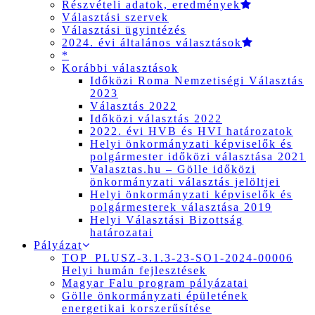
Részvételi adatok, eredmények
Választási szervek
Választási ügyintézés
2024. évi általános választások
*
Korábbi választások
Időközi Roma Nemzetiségi Választás
2023
Választás 2022
Időközi választás 2022
2022. évi HVB és HVI határozatok
Helyi önkormányzati képviselők és
polgármester időközi választása 2021
Valasztas.hu – Gölle időközi
önkormányzati választás jelöltjei
Helyi önkormányzati képviselők és
polgármesterek választása 2019
Helyi Választási Bizottság
határozatai
Pályázat
TOP_PLUSZ-3.1.3-23-SO1-2024-00006
Helyi humán fejlesztések
Magyar Falu program pályázatai
Gölle önkormányzati épületének
energetikai korszerűsítése