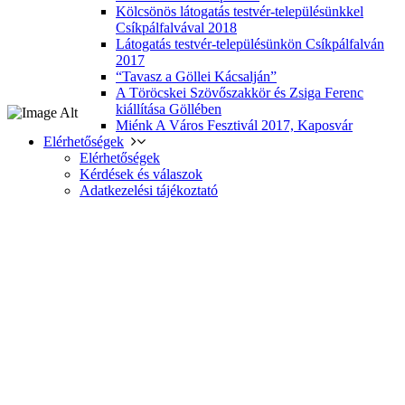
Kölcsönös látogatás testvér-településünkkel
Csíkpálfalvával 2018
Látogatás testvér-településünkön Csíkpálfalván
2017
“Tavasz a Göllei Kácsalján”
A Töröcskei Szövőszakkör és Zsiga Ferenc
kiállítása Göllében
Miénk A Város Fesztivál 2017, Kaposvár
Elérhetőségek
Elérhetőségek
Kérdések és válaszok
Adatkezelési tájékoztató