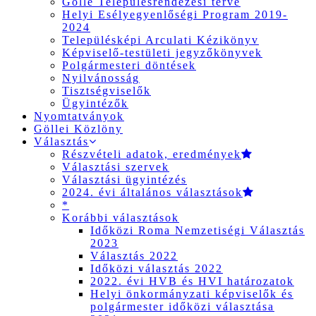
Gölle Településrendezési terve
Helyi Esélyegyenlőségi Program 2019-
2024
Településképi Arculati Kézikönyv
Képviselő-testületi jegyzőkönyvek
Polgármesteri döntések
Nyilvánosság
Tisztségviselők
Ügyintézők
Nyomtatványok
Göllei Közlöny
Választás
Részvételi adatok, eredmények
Választási szervek
Választási ügyintézés
2024. évi általános választások
*
Korábbi választások
Időközi Roma Nemzetiségi Választás
2023
Választás 2022
Időközi választás 2022
2022. évi HVB és HVI határozatok
Helyi önkormányzati képviselők és
polgármester időközi választása