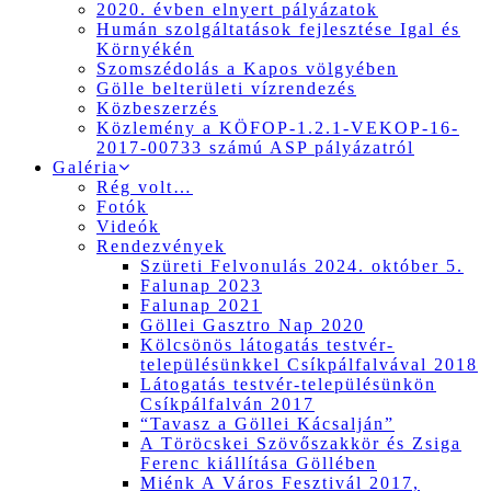
2020. évben elnyert pályázatok
Humán szolgáltatások fejlesztése Igal és
Környékén
Szomszédolás a Kapos völgyében
Gölle belterületi vízrendezés
Közbeszerzés
Közlemény a KÖFOP-1.2.1-VEKOP-16-
2017-00733 számú ASP pályázatról
Galéria
Rég volt…
Fotók
Videók
Rendezvények
Szüreti Felvonulás 2024. október 5.
Falunap 2023
Falunap 2021
Göllei Gasztro Nap 2020
Kölcsönös látogatás testvér-
településünkkel Csíkpálfalvával 2018
Látogatás testvér-településünkön
Csíkpálfalván 2017
“Tavasz a Göllei Kácsalján”
A Töröcskei Szövőszakkör és Zsiga
Ferenc kiállítása Göllében
Miénk A Város Fesztivál 2017,