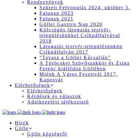
Rendezvények
Szüreti Felvonulás 2024. október 5.
Falunap 2023
Falunap 2021
Göllei Gasztro Nap 2020
Kölcsönös látogatás testvér-
településünkkel Csíkpálfalvával
2018
Látogatás testvér-településünkön
Csíkpálfalván 2017
“Tavasz a Göllei Kácsalján”
A Töröcskei Szövőszakkör és Zsiga
Ferenc kiállítása Göllében
Miénk A Város Fesztivál 2017,
Kaposvár
Elérhetőségek
Elérhetőségek
Kérdések és válaszok
Adatkezelési tájékoztató
Hírek
Gölle
Gölle községről