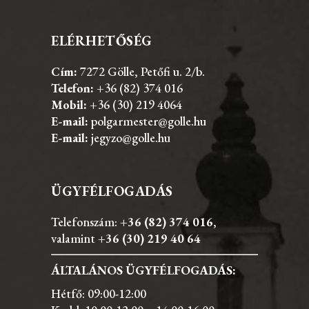
ELÉRHETŐSÉG
Cím:
7272 Gölle, Petőfi u. 2/b.
Telefon:
+36 (82) 374 016
Mobil:
+36 (30) 219 4064
E-mail:
polgarmester@golle.hu
E-mail:
jegyzo@golle.hu
ÜGYFÉLFOGADÁS
Telefonszám:
+36 (82) 374 016
,
valamint
+36 (30) 219 40 64
ÁLTALÁNOS ÜGYFÉLFOGADÁS:
Hétfő: 09:00-12:00