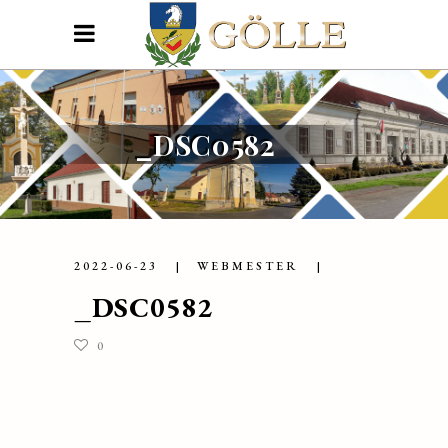
_DSC0582
2022-06-23
WEBMESTER
_DSC0582
0