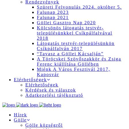
Rendezvények
Szüreti Felvonulás 2024. október 5.
Falunap 2023
Falunap 2021
Göllei Gasztro Nap 2020
Kölcsönös látogatás testvér-
településünkkel Csíkpálfalvával
2018
Látogatás testvér-településünkön
Csíkpálfalván 2017
“Tavasz a Göllei Kácsalján”
A Töröcskei Szövőszakkör és Zsiga
Ferenc kiállítása Göllében
Miénk A Város Fesztivál 2017,
Kaposvár
Elérhetőségek
Elérhetőségek
Kérdések és válaszok
Adatkezelési tájékoztató
Hírek
Gölle
Gölle községről