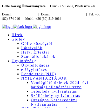
Gölle Község Önkormányzata
| Cím: 7272 Gölle, Petőfi utca 2/b.
E-mail:
jegyzo@golle.hu
| E-mail:
polgarmester@golle.hu
| Tel: +36
(82) 374 016 | Mobil: +36 (30) 219 4064
Hírek
Gölle
Gölle községről
Látnivalók
Helyi Értéktár
Szociális lakások
Ügyintézés
Ügyfélfogadás
e-Ügyintézés
Rendeletek (NJT)
NYILVÁNTARTÁSOK
Vendéglátó üzletek 2024. évi
hatósági ellenőrzési terve
Telephely nyilvántartás
Szálláshely nyilvántartás
Országos Kereskedelmi
Nyilvántartás