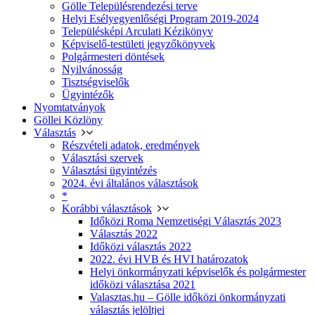
Gölle Településrendezési terve
Helyi Esélyegyenlőségi Program 2019-2024
Településképi Arculati Kézikönyv
Képviselő-testületi jegyzőkönyvek
Polgármesteri döntések
Nyilvánosság
Tisztségviselők
Ügyintézők
Nyomtatványok
Göllei Közlöny
Választás
Részvételi adatok, eredmények
Választási szervek
Választási ügyintézés
2024. évi általános választások
*
Korábbi választások
Időközi Roma Nemzetiségi Választás 2023
Választás 2022
Időközi választás 2022
2022. évi HVB és HVI határozatok
Helyi önkormányzati képviselők és polgármester
időközi választása 2021
Valasztas.hu – Gölle időközi önkormányzati
választás jelöltjei