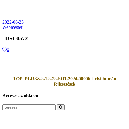
2022-06-23
Webmester
_DSC0572
0
TOP_PLUSZ-3.1.3-23-SO1-2024-00006 Helyi humán
fejlesztések
Keresés az oldalon
Search
for: