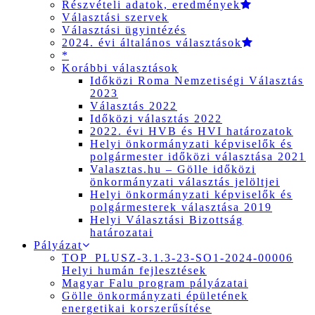
Részvételi adatok, eredmények
Választási szervek
Választási ügyintézés
2024. évi általános választások
*
Korábbi választások
Időközi Roma Nemzetiségi Választás
2023
Választás 2022
Időközi választás 2022
2022. évi HVB és HVI határozatok
Helyi önkormányzati képviselők és
polgármester időközi választása 2021
Valasztas.hu – Gölle időközi
önkormányzati választás jelöltjei
Helyi önkormányzati képviselők és
polgármesterek választása 2019
Helyi Választási Bizottság
határozatai
Pályázat
TOP_PLUSZ-3.1.3-23-SO1-2024-00006
Helyi humán fejlesztések
Magyar Falu program pályázatai
Gölle önkormányzati épületének
energetikai korszerűsítése