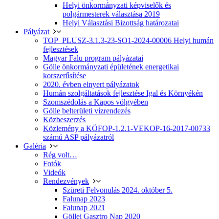
Helyi önkormányzati képviselők és
polgármesterek választása 2019
Helyi Választási Bizottság határozatai
Pályázat
TOP_PLUSZ-3.1.3-23-SO1-2024-00006 Helyi humán
fejlesztések
Magyar Falu program pályázatai
Gölle önkormányzati épületének energetikai
korszerűsítése
2020. évben elnyert pályázatok
Humán szolgáltatások fejlesztése Igal és Környékén
Szomszédolás a Kapos völgyében
Gölle belterületi vízrendezés
Közbeszerzés
Közlemény a KÖFOP-1.2.1-VEKOP-16-2017-00733
számú ASP pályázatról
Galéria
Rég volt…
Fotók
Videók
Rendezvények
Szüreti Felvonulás 2024. október 5.
Falunap 2023
Falunap 2021
Göllei Gasztro Nap 2020