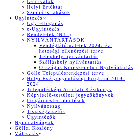
Látnivalók
Helyi Értéktár
Szociális lakások
Ügyintézés
Ügyfélfogadás
e-Ügyintézés
Rendeletek (NJT)
NYILVÁNTARTÁSOK
Vendéglátó üzletek 2024. évi
hatósági ellenőrzési terve
Telephely nyilvántartás
Szálláshely nyilvántartás
Országos Kereskedelmi Nyilvántartás
Gölle Településrendezési terve
Helyi Esélyegyenlőségi Program 2019-
2024
Településképi Arculati Kézikönyv
Képviselő-testületi jegyzőkönyvek
Polgármesteri döntések
Nyilvánosság
Tisztségviselők
Ügyintézők
Nyomtatványok
Göllei Közlöny
Választás