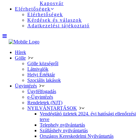
Kaposvár
Elérhetőségek
Elérhetőségek
Kérdések és válaszok
Adatkezelési tájékoztató
Hírek
Gölle
Gölle községről
Látnivalók
Helyi Értéktár
Szociális lakások
Ügyintézés
Ügyfélfogadás
e-Ügyintézés
Rendeletek (NJT)
NYILVÁNTARTÁSOK
Vendéglátó üzletek 2024. évi hatósági ellenőrzési
terve
Telephely nyilvántartás
Szálláshely nyilvántartás
Országos Kereskedelmi Nyilvántartás