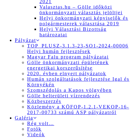
2021
Valasztas.hu – Gölle időközi
önkormányzati választás jelöltjei
Helyi önkormányzati képviselők és
polgármesterek választása 2019
Helyi Választási Bizottság
határozatai
Pályázat
TOP_PLUSZ-3.1.3-23-SO1-2024-00006
Helyi humán fejlesztések
Magyar Falu program pályázatai
Gölle önkormányzati épületének
energetikai korszerűsítése
2020. évben elnyert pályázatok
Humán szolgáltatások fejlesztése Igal és
Környékén
Szomszédolás a Kapos völgyében
Gölle belterületi vízrendezés
Közbeszerzés
Közlemény a KÖFOP-1.2.1-VEKOP-16-
2017-00733 számú ASP pályázatról
Galéria
Rég volt…
Fotók
Videók