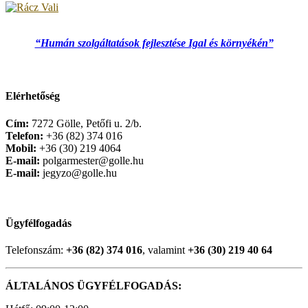
“Humán szolgáltatások fejlesztése Igal és környékén”
Elérhetőség
Cím:
7272 Gölle, Petőfi u. 2/b.
Telefon:
+36 (82) 374 016
Mobil:
+36 (30) 219 4064
E-mail:
polgarmester@golle.hu
E-mail:
jegyzo@golle.hu
Ügyfélfogadás
Telefonszám:
+36 (82) 374 016
, valamint
+36 (30) 219 40 64
ÁLTALÁNOS ÜGYFÉLFOGADÁS: