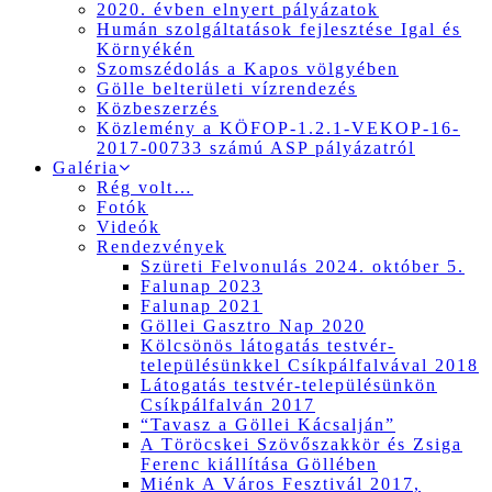
2020. évben elnyert pályázatok
Humán szolgáltatások fejlesztése Igal és
Környékén
Szomszédolás a Kapos völgyében
Gölle belterületi vízrendezés
Közbeszerzés
Közlemény a KÖFOP-1.2.1-VEKOP-16-
2017-00733 számú ASP pályázatról
Galéria
Rég volt…
Fotók
Videók
Rendezvények
Szüreti Felvonulás 2024. október 5.
Falunap 2023
Falunap 2021
Göllei Gasztro Nap 2020
Kölcsönös látogatás testvér-
településünkkel Csíkpálfalvával 2018
Látogatás testvér-településünkön
Csíkpálfalván 2017
“Tavasz a Göllei Kácsalján”
A Töröcskei Szövőszakkör és Zsiga
Ferenc kiállítása Göllében
Miénk A Város Fesztivál 2017,