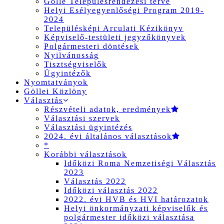
Gölle Településrendezési terve
Helyi Esélyegyenlőségi Program 2019-
2024
Településképi Arculati Kézikönyv
Képviselő-testületi jegyzőkönyvek
Polgármesteri döntések
Nyilvánosság
Tisztségviselők
Ügyintézők
Nyomtatványok
Göllei Közlöny
Választás
Részvételi adatok, eredmények
Választási szervek
Választási ügyintézés
2024. évi általános választások
*
Korábbi választások
Időközi Roma Nemzetiségi Választás
2023
Választás 2022
Időközi választás 2022
2022. évi HVB és HVI határozatok
Helyi önkormányzati képviselők és
polgármester időközi választása