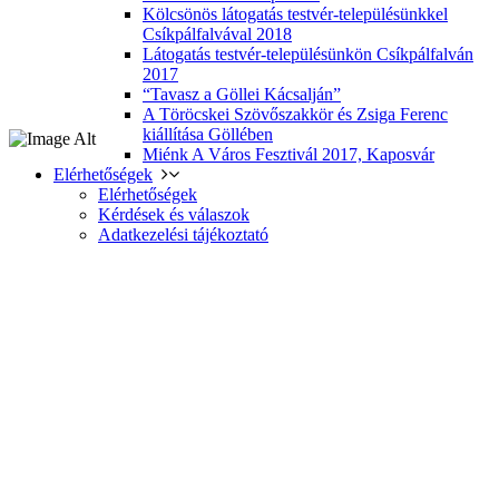
Kölcsönös látogatás testvér-településünkkel
Csíkpálfalvával 2018
Látogatás testvér-településünkön Csíkpálfalván
2017
“Tavasz a Göllei Kácsalján”
A Töröcskei Szövőszakkör és Zsiga Ferenc
kiállítása Göllében
Miénk A Város Fesztivál 2017, Kaposvár
Elérhetőségek
Elérhetőségek
Kérdések és válaszok
Adatkezelési tájékoztató