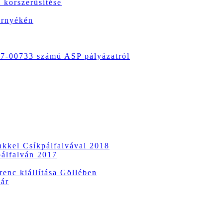
 korszerűsítése
örnyékén
-00733 számú ASP pályázatról
ünkkel Csíkpálfalvával 2018
pálfalván 2017
enc kiállítása Göllében
vár