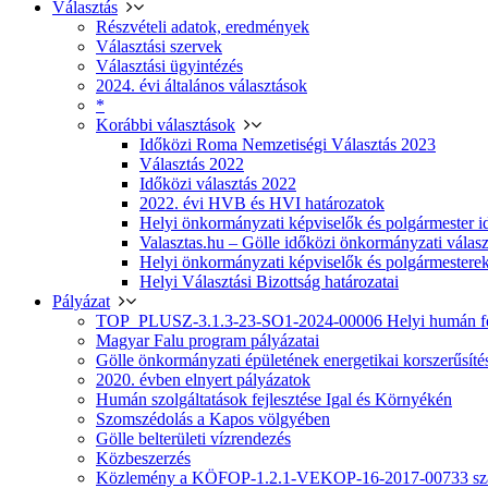
Választás
Részvételi adatok, eredmények
Választási szervek
Választási ügyintézés
2024. évi általános választások
*
Korábbi választások
Időközi Roma Nemzetiségi Választás 2023
Választás 2022
Időközi választás 2022
2022. évi HVB és HVI határozatok
Helyi önkormányzati képviselők és polgármester i
Valasztas.hu – Gölle időközi önkormányzati választá
Helyi önkormányzati képviselők és polgármesterek
Helyi Választási Bizottság határozatai
Pályázat
TOP_PLUSZ-3.1.3-23-SO1-2024-00006 Helyi humán fej
Magyar Falu program pályázatai
Gölle önkormányzati épületének energetikai korszerűsíté
2020. évben elnyert pályázatok
Humán szolgáltatások fejlesztése Igal és Környékén
Szomszédolás a Kapos völgyében
Gölle belterületi vízrendezés
Közbeszerzés
Közlemény a KÖFOP-1.2.1-VEKOP-16-2017-00733 szá