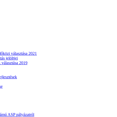
dőközi választása 2021
s jelöltjei
 választása 2019
lesztések
se
mú ASP pályázatról