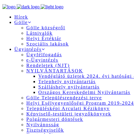
Hírek
Gölle
Gölle községről
Látnivalók
Helyi Értéktár
Szociális lakások
Ügyintézés
Ügyfélfogadás
e-Ügyintézés
Rendeletek (NJT)
NYILVÁNTARTÁSOK
Vendéglátó üzletek 2024. évi hatósági 
Telephely nyilvántartás
Szálláshely nyilvántartás
Országos Kereskedelmi Nyilvántartás
Gölle Településrendezési terve
Helyi Esélyegyenlőségi Program 2019-2024
Településképi Arculati Kézikönyv
Képviselő-testületi jegyzőkönyvek
Polgármesteri döntések
Nyilvánosság
Tisztségviselők