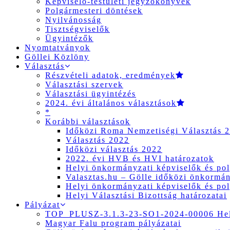
Képviselő-testületi jegyzőkönyvek
Polgármesteri döntések
Nyilvánosság
Tisztségviselők
Ügyintézők
Nyomtatványok
Göllei Közlöny
Választás
Részvételi adatok, eredmények
Választási szervek
Választási ügyintézés
2024. évi általános választások
*
Korábbi választások
Időközi Roma Nemzetiségi Választás 
Választás 2022
Időközi választás 2022
2022. évi HVB és HVI határozatok
Helyi önkormányzati képviselők és pol
Valasztas.hu – Gölle időközi önkormány
Helyi önkormányzati képviselők és pol
Helyi Választási Bizottság határozatai
Pályázat
TOP_PLUSZ-3.1.3-23-SO1-2024-00006 Hely
Magyar Falu program pályázatai