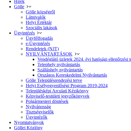
Hírek
Gölle
Gölle községről
Látnivalók
Helyi Értéktár
Szociális lakások
Ügyintézés
Ügyfélfogadás
e-Ügyintézés
Rendeletek (NJT)
NYILVÁNTARTÁSOK
Vendéglátó üzletek 2024. évi hatósági ellenőrzési t
Telephely nyilvántartás
Szálláshely nyilvántartás
Országos Kereskedelmi Nyilvántartás
Gölle Településrendezési terve
Helyi Esélyegyenlőségi Program 2019-2024
Településképi Arculati Kézikönyv
Képviselő-testületi jegyzőkönyvek
Polgármesteri döntések
Nyilvánosság
Tisztségviselők
Ügyintézők
Nyomtatványok
Göllei Közlöny