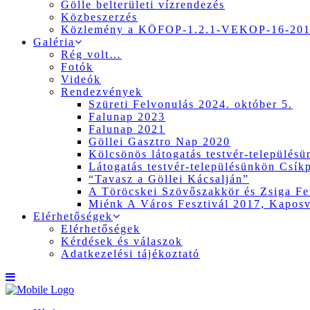
Gölle belterületi vízrendezés
Közbeszerzés
Közlemény a KÖFOP-1.2.1-VEKOP-16-2017
Galéria
Rég volt…
Fotók
Videók
Rendezvények
Szüreti Felvonulás 2024. október 5.
Falunap 2023
Falunap 2021
Göllei Gasztro Nap 2020
Kölcsönös látogatás testvér-település
Látogatás testvér-településünkön Csík
“Tavasz a Göllei Kácsalján”
A Töröcskei Szövőszakkör és Zsiga Fer
Miénk A Város Fesztivál 2017, Kapos
Elérhetőségek
Elérhetőségek
Kérdések és válaszok
Adatkezelési tájékoztató