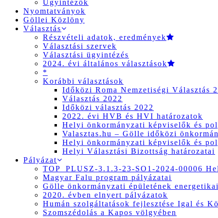
Ügyintézők
Nyomtatványok
Göllei Közlöny
Választás
Részvételi adatok, eredmények
Választási szervek
Választási ügyintézés
2024. évi általános választások
*
Korábbi választások
Időközi Roma Nemzetiségi Választás 
Választás 2022
Időközi választás 2022
2022. évi HVB és HVI határozatok
Helyi önkormányzati képviselők és pol
Valasztas.hu – Gölle időközi önkormány
Helyi önkormányzati képviselők és pol
Helyi Választási Bizottság határozatai
Pályázat
TOP_PLUSZ-3.1.3-23-SO1-2024-00006 Hely
Magyar Falu program pályázatai
Gölle önkormányzati épületének energetikai
2020. évben elnyert pályázatok
Humán szolgáltatások fejlesztése Igal és K
Szomszédolás a Kapos völgyében