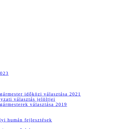
2023
gármester időközi választása 2021
zati választás jelöltjei
gármesterek választása 2019
i humán fejlesztések