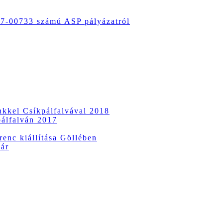
-00733 számú ASP pályázatról
ünkkel Csíkpálfalvával 2018
pálfalván 2017
enc kiállítása Göllében
vár