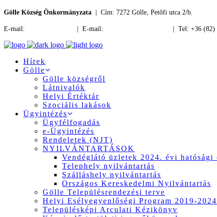
Gölle Község Önkormányzata
| Cím: 7272 Gölle, Petőfi utca 2/b.
E-mail:
jegyzo@golle.hu
| E-mail:
polgarmester@golle.hu
| Tel: +36 (82)
Hírek
Gölle
Gölle községről
Látnivalók
Helyi Értéktár
Szociális lakások
Ügyintézés
Ügyfélfogadás
e-Ügyintézés
Rendeletek (NJT)
NYILVÁNTARTÁSOK
Vendéglátó üzletek 2024. évi hatósági 
Telephely nyilvántartás
Szálláshely nyilvántartás
Országos Kereskedelmi Nyilvántartás
Gölle Településrendezési terve
Helyi Esélyegyenlőségi Program 2019-2024
Településképi Arculati Kézikönyv