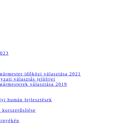
2023
gármester időközi választása 2021
zati választás jelöltjei
gármesterek választása 2019
i humán fejlesztések
 korszerűsítése
örnyékén