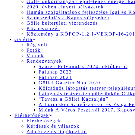
Gölle önkormányzati épületének energetikai
2020. évben elnyert pályázatok
Humán szolgáltatások fejlesztése Igal és K
Szomszédolás a Kapos völgyében
Gölle belterületi vízrendezés
Közbeszerzés
Közlemény a KÖFOP-1.2.1-VEKOP-16-2017
Galéria
Rég volt…
Fotók
Videók
Rendezvények
Szüreti Felvonulás 2024. október 5.
Falunap 2023
Falunap 2021
Göllei Gasztro Nap 2020
Kölcsönös látogatás testvér-település
Látogatás testvér-településünkön Csík
“Tavasz a Göllei Kácsalján”
A Töröcskei Szövőszakkör és Zsiga Fer
Miénk A Város Fesztivál 2017, Kapos
Elérhetőségek
Elérhetőségek
Kérdések és válaszok
Adatkezelési tájékoztató