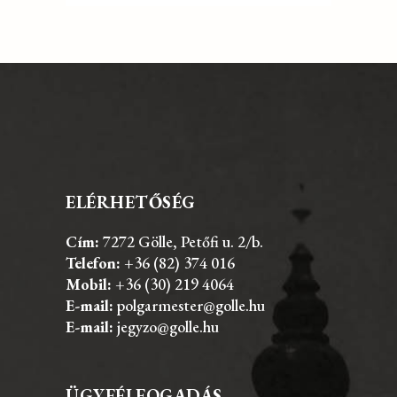
ELÉRHETŐSÉG
Cím:
7272 Gölle, Petőfi u. 2/b.
Telefon:
+36 (82) 374 016
Mobil:
+36 (30) 219 4064
E-mail:
polgarmester@golle.hu
E-mail:
jegyzo@golle.hu
ÜGYFÉLFOGADÁS