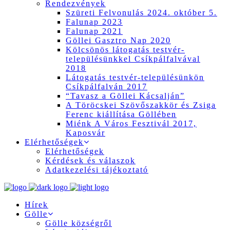
Rendezvények
Szüreti Felvonulás 2024. október 5.
Falunap 2023
Falunap 2021
Göllei Gasztro Nap 2020
Kölcsönös látogatás testvér-
településünkkel Csíkpálfalvával
2018
Látogatás testvér-településünkön
Csíkpálfalván 2017
“Tavasz a Göllei Kácsalján”
A Töröcskei Szövőszakkör és Zsiga
Ferenc kiállítása Göllében
Miénk A Város Fesztivál 2017,
Kaposvár
Elérhetőségek
Elérhetőségek
Kérdések és válaszok
Adatkezelési tájékoztató
Hírek
Gölle
Gölle községről