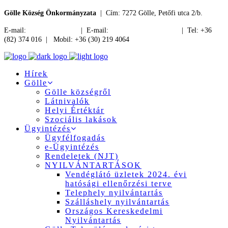
Gölle Község Önkormányzata
| Cím: 7272 Gölle, Petőfi utca 2/b.
E-mail:
jegyzo@golle.hu
| E-mail:
polgarmester@golle.hu
| Tel: +36
(82) 374 016 | Mobil: +36 (30) 219 4064
Hírek
Gölle
Gölle községről
Látnivalók
Helyi Értéktár
Szociális lakások
Ügyintézés
Ügyfélfogadás
e-Ügyintézés
Rendeletek (NJT)
NYILVÁNTARTÁSOK
Vendéglátó üzletek 2024. évi
hatósági ellenőrzési terve
Telephely nyilvántartás
Szálláshely nyilvántartás
Országos Kereskedelmi
Nyilvántartás