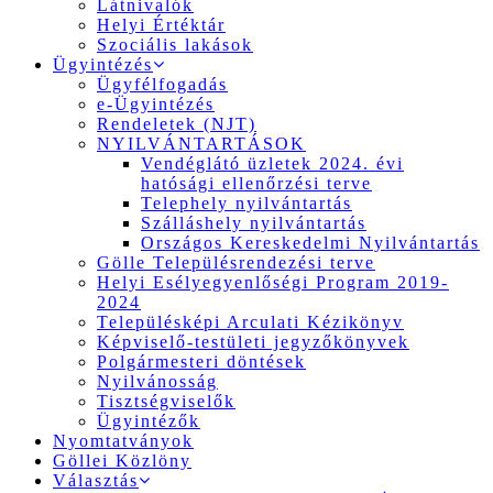
Látnivalók
Helyi Értéktár
Szociális lakások
Ügyintézés
Ügyfélfogadás
e-Ügyintézés
Rendeletek (NJT)
NYILVÁNTARTÁSOK
Vendéglátó üzletek 2024. évi
hatósági ellenőrzési terve
Telephely nyilvántartás
Szálláshely nyilvántartás
Országos Kereskedelmi Nyilvántartás
Gölle Településrendezési terve
Helyi Esélyegyenlőségi Program 2019-
2024
Településképi Arculati Kézikönyv
Képviselő-testületi jegyzőkönyvek
Polgármesteri döntések
Nyilvánosság
Tisztségviselők
Ügyintézők
Nyomtatványok
Göllei Közlöny
Választás