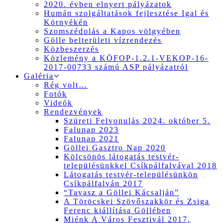
2020. évben elnyert pályázatok
Humán szolgáltatások fejlesztése Igal és
Környékén
Szomszédolás a Kapos völgyében
Gölle belterületi vízrendezés
Közbeszerzés
Közlemény a KÖFOP-1.2.1-VEKOP-16-
2017-00733 számú ASP pályázatról
Galéria
Rég volt…
Fotók
Videók
Rendezvények
Szüreti Felvonulás 2024. október 5.
Falunap 2023
Falunap 2021
Göllei Gasztro Nap 2020
Kölcsönös látogatás testvér-
településünkkel Csíkpálfalvával 2018
Látogatás testvér-településünkön
Csíkpálfalván 2017
“Tavasz a Göllei Kácsalján”
A Töröcskei Szövőszakkör és Zsiga
Ferenc kiállítása Göllében
Miénk A Város Fesztivál 2017,