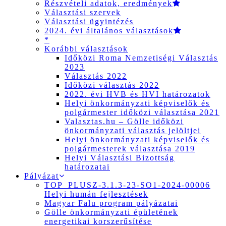
Részvételi adatok, eredmények
Választási szervek
Választási ügyintézés
2024. évi általános választások
*
Korábbi választások
Időközi Roma Nemzetiségi Választás
2023
Választás 2022
Időközi választás 2022
2022. évi HVB és HVI határozatok
Helyi önkormányzati képviselők és
polgármester időközi választása 2021
Valasztas.hu – Gölle időközi
önkormányzati választás jelöltjei
Helyi önkormányzati képviselők és
polgármesterek választása 2019
Helyi Választási Bizottság
határozatai
Pályázat
TOP_PLUSZ-3.1.3-23-SO1-2024-00006
Helyi humán fejlesztések
Magyar Falu program pályázatai
Gölle önkormányzati épületének
energetikai korszerűsítése