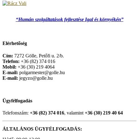
“Humán szolgáltatások fejlesztése Igal és környékén”
Elérhetőség
Cím:
7272 Gölle, Petőfi u. 2/b.
Telefon:
+36 (82) 374 016
Mobil:
+36 (30) 219 4064
E-mail:
polgarmester@golle.hu
E-mail:
jegyzo@golle.hu
Ügyfélfogadás
Telefonszám:
+36 (82) 374 016
, valamint
+36 (30) 219 40 64
ÁLTALÁNOS ÜGYFÉLFOGADÁS: