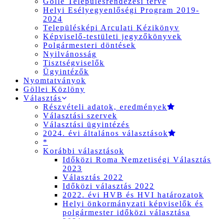
Gölle Településrendezési terve
Helyi Esélyegyenlőségi Program 2019-
2024
Településképi Arculati Kézikönyv
Képviselő-testületi jegyzőkönyvek
Polgármesteri döntések
Nyilvánosság
Tisztségviselők
Ügyintézők
Nyomtatványok
Göllei Közlöny
Választás
Részvételi adatok, eredmények
Választási szervek
Választási ügyintézés
2024. évi általános választások
*
Korábbi választások
Időközi Roma Nemzetiségi Választás
2023
Választás 2022
Időközi választás 2022
2022. évi HVB és HVI határozatok
Helyi önkormányzati képviselők és
polgármester időközi választása