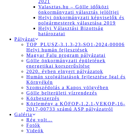
2021
Valasztas.hu – Gölle időközi
önkormányzati választás jelöltjei
Helyi önkormányzati képviselők és
polgármesterek választása 2019
Helyi Választási Bizottság
határozatai
Pályázat
TOP_PLUSZ-3.1.3-23-SO1-2024-00006
Helyi humán fejlesztések
Magyar Falu program pályázatai
Gölle önkormányzati épületének
energetikai korszerűsítése
2020. évben elnyert pályázatok
Humán szolgáltatások fejlesztése Igal és
Környékén
Szomszédolás a Kapos völgyében
Gölle belterületi vízrendezés
Közbeszerzés
Közlemény a KÖFOP-1.2.1-VEKOP-16-
2017-00733 számú ASP pályázatról
Galéria
Rég volt…
Fotók
Videók