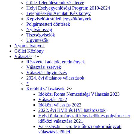
Gölle Településrendezési terve
Helyi Esélyegyenlőségi Program 2019-2024
Településképi Arculati Kézikönyv
Képviselő-testületi jegyzőkönyvek
Polgármesteri döntések
Nyilvánosság
Tisztségviselők
Ügyintézők
Nyomtatványok
Göllei Közlöny
Választás
Részvételi adatok, eredmények
Választási szervek
Választási ügyintézés
2024. évi általános választások
*
Korábbi választások
Időközi Roma Nemzetiségi Választás 2023
Választás 2022
Időközi választás 2022
2022. évi HVB és HVI határozatok
Helyi önkormányzati képviselők és polgármester
időközi választása 2021
Valasztas.hu – Gölle időközi önkormányzati
választás jelöltjei