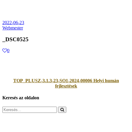
2022-06-23
Webmester
_DSC0525
0
TOP_PLUSZ-3.1.3-23-SO1-2024-00006 Helyi humán
fejlesztések
Keresés az oldalon
Search
for: