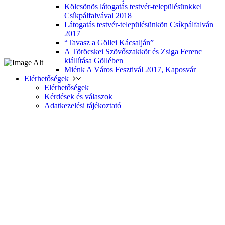
Kölcsönös látogatás testvér-településünkkel
Csíkpálfalvával 2018
Látogatás testvér-településünkön Csíkpálfalván
2017
“Tavasz a Göllei Kácsalján”
A Töröcskei Szövőszakkör és Zsiga Ferenc
kiállítása Göllében
Miénk A Város Fesztivál 2017, Kaposvár
Elérhetőségek
Elérhetőségek
Kérdések és válaszok
Adatkezelési tájékoztató