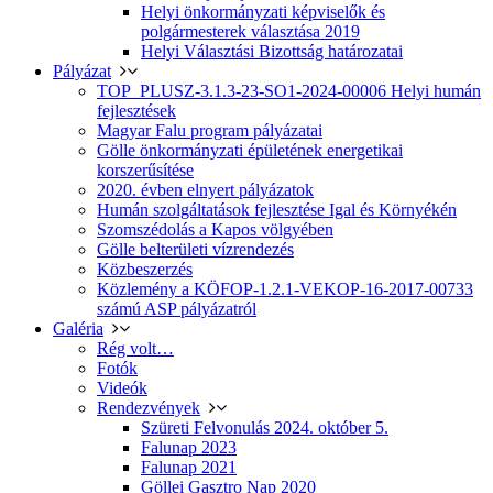
Helyi önkormányzati képviselők és
polgármesterek választása 2019
Helyi Választási Bizottság határozatai
Pályázat
TOP_PLUSZ-3.1.3-23-SO1-2024-00006 Helyi humán
fejlesztések
Magyar Falu program pályázatai
Gölle önkormányzati épületének energetikai
korszerűsítése
2020. évben elnyert pályázatok
Humán szolgáltatások fejlesztése Igal és Környékén
Szomszédolás a Kapos völgyében
Gölle belterületi vízrendezés
Közbeszerzés
Közlemény a KÖFOP-1.2.1-VEKOP-16-2017-00733
számú ASP pályázatról
Galéria
Rég volt…
Fotók
Videók
Rendezvények
Szüreti Felvonulás 2024. október 5.
Falunap 2023
Falunap 2021
Göllei Gasztro Nap 2020