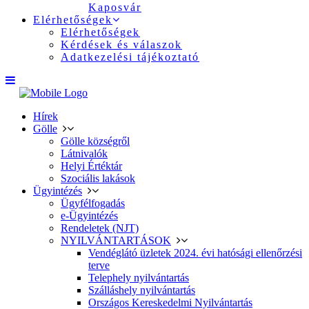
Kaposvár
Elérhetőségek
Elérhetőségek
Kérdések és válaszok
Adatkezelési tájékoztató
Hírek
Gölle
Gölle községről
Látnivalók
Helyi Értéktár
Szociális lakások
Ügyintézés
Ügyfélfogadás
e-Ügyintézés
Rendeletek (NJT)
NYILVÁNTARTÁSOK
Vendéglátó üzletek 2024. évi hatósági ellenőrzési
terve
Telephely nyilvántartás
Szálláshely nyilvántartás
Országos Kereskedelmi Nyilvántartás