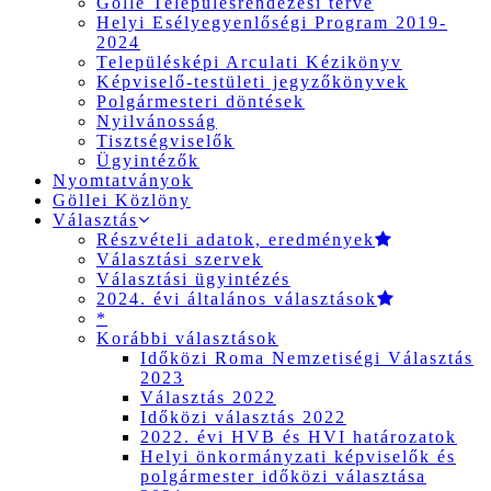
Gölle Településrendezési terve
Helyi Esélyegyenlőségi Program 2019-
2024
Településképi Arculati Kézikönyv
Képviselő-testületi jegyzőkönyvek
Polgármesteri döntések
Nyilvánosság
Tisztségviselők
Ügyintézők
Nyomtatványok
Göllei Közlöny
Választás
Részvételi adatok, eredmények
Választási szervek
Választási ügyintézés
2024. évi általános választások
*
Korábbi választások
Időközi Roma Nemzetiségi Választás
2023
Választás 2022
Időközi választás 2022
2022. évi HVB és HVI határozatok
Helyi önkormányzati képviselők és
polgármester időközi választása