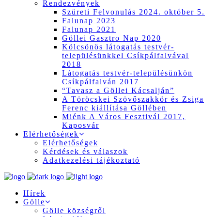
Rendezvények
Szüreti Felvonulás 2024. október 5.
Falunap 2023
Falunap 2021
Göllei Gasztro Nap 2020
Kölcsönös látogatás testvér-
településünkkel Csíkpálfalvával
2018
Látogatás testvér-településünkön
Csíkpálfalván 2017
“Tavasz a Göllei Kácsalján”
A Töröcskei Szövőszakkör és Zsiga
Ferenc kiállítása Göllében
Miénk A Város Fesztivál 2017,
Kaposvár
Elérhetőségek
Elérhetőségek
Kérdések és válaszok
Adatkezelési tájékoztató
Hírek
Gölle
Gölle községről