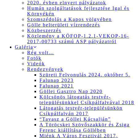
2020. évben elnyert pályázatok
Humán szolgáltatások fejlesztése Igal és
Környékén
Szomszédolás a Kapos völgyében
Gölle belterületi vízrendezés
Közbeszerzés
Közlemény a KÖFOP-1.2.1-VEKOP-16-
2017-00733 számú ASP pályázatról
Galéria
Rég volt…
Fotók
Videók
Rendezvények
Szüreti Felvonulás 2024. október 5.
Falunap 2023
Falunap 2021
Göllei Gasztro Nap 2020
Kölcsönös látogatás testvér-
településünkkel Csíkpálfalvával 2018
Látogatás testvér-településünkön
Csíkpálfalván 2017
“Tavasz a Göllei Kácsalján”
A Töröcskei Szövőszakkör és Zsiga
Ferenc kiállítása Göllében
Miénk A Város Fesztivál 2017,