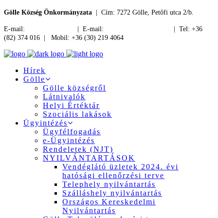
Gölle Község Önkormányzata
| Cím: 7272 Gölle, Petőfi utca 2/b.
E-mail:
jegyzo@golle.hu
| E-mail:
polgarmester@golle.hu
| Tel: +36
(82) 374 016 | Mobil: +36 (30) 219 4064
Hírek
Gölle
Gölle községről
Látnivalók
Helyi Értéktár
Szociális lakások
Ügyintézés
Ügyfélfogadás
e-Ügyintézés
Rendeletek (NJT)
NYILVÁNTARTÁSOK
Vendéglátó üzletek 2024. évi
hatósági ellenőrzési terve
Telephely nyilvántartás
Szálláshely nyilvántartás
Országos Kereskedelmi
Nyilvántartás