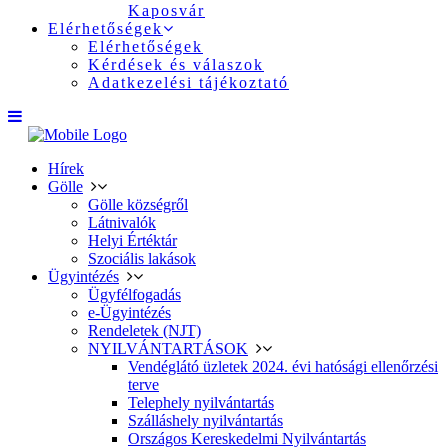
Kaposvár
Elérhetőségek
Elérhetőségek
Kérdések és válaszok
Adatkezelési tájékoztató
Hírek
Gölle
Gölle községről
Látnivalók
Helyi Értéktár
Szociális lakások
Ügyintézés
Ügyfélfogadás
e-Ügyintézés
Rendeletek (NJT)
NYILVÁNTARTÁSOK
Vendéglátó üzletek 2024. évi hatósági ellenőrzési
terve
Telephely nyilvántartás
Szálláshely nyilvántartás
Országos Kereskedelmi Nyilvántartás