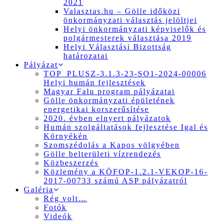
2021
Valasztas.hu – Gölle időközi
önkormányzati választás jelöltjei
Helyi önkormányzati képviselők és
polgármesterek választása 2019
Helyi Választási Bizottság
határozatai
Pályázat
TOP_PLUSZ-3.1.3-23-SO1-2024-00006
Helyi humán fejlesztések
Magyar Falu program pályázatai
Gölle önkormányzati épületének
energetikai korszerűsítése
2020. évben elnyert pályázatok
Humán szolgáltatások fejlesztése Igal és
Környékén
Szomszédolás a Kapos völgyében
Gölle belterületi vízrendezés
Közbeszerzés
Közlemény a KÖFOP-1.2.1-VEKOP-16-
2017-00733 számú ASP pályázatról
Galéria
Rég volt…
Fotók
Videók