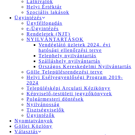
Látnivalók
Helyi Értéktár
Szociális lakások
Ügyintézés
Ügyfélfogadás
e-Ügyintézés
Rendeletek (NJT)
NYILVÁNTARTÁSOK
Vendéglátó üzletek 2024. évi
hatósági ellenőrzési terve
Telephely nyilvántartás
Szálláshely nyilvántartás
Országos Kereskedelmi Nyilvántartás
Gölle Településrendezési terve
Helyi Esélyegyenlőségi Program 2019-
2024
Településképi Arculati Kézikönyv
Képviselő-testületi jegyzőkönyvek
Polgármesteri döntések
Nyilvánosság
Tisztségviselők
Ügyintézők
Nyomtatványok
Göllei Közlöny
Választás