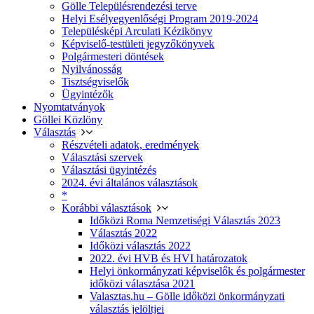
Gölle Településrendezési terve
Helyi Esélyegyenlőségi Program 2019-2024
Településképi Arculati Kézikönyv
Képviselő-testületi jegyzőkönyvek
Polgármesteri döntések
Nyilvánosság
Tisztségviselők
Ügyintézők
Nyomtatványok
Göllei Közlöny
Választás
Részvételi adatok, eredmények
Választási szervek
Választási ügyintézés
2024. évi általános választások
*
Korábbi választások
Időközi Roma Nemzetiségi Választás 2023
Választás 2022
Időközi választás 2022
2022. évi HVB és HVI határozatok
Helyi önkormányzati képviselők és polgármester
időközi választása 2021
Valasztas.hu – Gölle időközi önkormányzati
választás jelöltjei