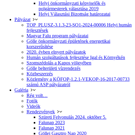
Helyi önkormányzati képviselők és
polgármesterek választása 2019
Helyi Választási Bizottság határozatai
Pályázat
TOP_PLUSZ-3.1.3-23-SO1-2024-00006 Helyi humán
fejlesztések
Magyar Falu program pályázatai
Gölle önkormányzati épületének energetikai
korszerűsítése
2020. évben elnyert pályázatok
Humán szolgáltatások fejlesztése Igal és Környékén
Szomszédolás a Kapos völgyében
Gölle belterületi vízrendezés
Közbeszerzés
Közlemény a KÖFOP-1.2.1-VEKOP-16-2017-00733
számú ASP pályázatról
Galéria
Rég volt…
Fotók
Videók
Rendezvények
Szüreti Felvonulás 2024. október 5.
Falunap 2023
Falunap 2021
Göllei Gasztro Nap 2020