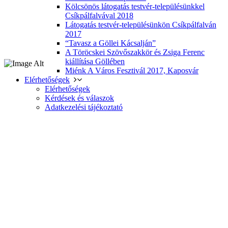
Kölcsönös látogatás testvér-településünkkel
Csíkpálfalvával 2018
Látogatás testvér-településünkön Csíkpálfalván
2017
“Tavasz a Göllei Kácsalján”
A Töröcskei Szövőszakkör és Zsiga Ferenc
kiállítása Göllében
Miénk A Város Fesztivál 2017, Kaposvár
Elérhetőségek
Elérhetőségek
Kérdések és válaszok
Adatkezelési tájékoztató