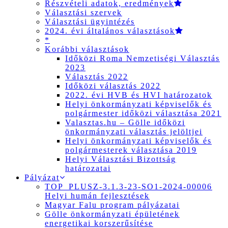
Részvételi adatok, eredmények
Választási szervek
Választási ügyintézés
2024. évi általános választások
*
Korábbi választások
Időközi Roma Nemzetiségi Választás
2023
Választás 2022
Időközi választás 2022
2022. évi HVB és HVI határozatok
Helyi önkormányzati képviselők és
polgármester időközi választása 2021
Valasztas.hu – Gölle időközi
önkormányzati választás jelöltjei
Helyi önkormányzati képviselők és
polgármesterek választása 2019
Helyi Választási Bizottság
határozatai
Pályázat
TOP_PLUSZ-3.1.3-23-SO1-2024-00006
Helyi humán fejlesztések
Magyar Falu program pályázatai
Gölle önkormányzati épületének
energetikai korszerűsítése