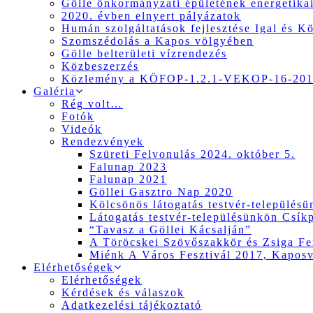
Gölle önkormányzati épületének energetikai
2020. évben elnyert pályázatok
Humán szolgáltatások fejlesztése Igal és K
Szomszédolás a Kapos völgyében
Gölle belterületi vízrendezés
Közbeszerzés
Közlemény a KÖFOP-1.2.1-VEKOP-16-2017
Galéria
Rég volt…
Fotók
Videók
Rendezvények
Szüreti Felvonulás 2024. október 5.
Falunap 2023
Falunap 2021
Göllei Gasztro Nap 2020
Kölcsönös látogatás testvér-település
Látogatás testvér-településünkön Csík
“Tavasz a Göllei Kácsalján”
A Töröcskei Szövőszakkör és Zsiga Fer
Miénk A Város Fesztivál 2017, Kapos
Elérhetőségek
Elérhetőségek
Kérdések és válaszok
Adatkezelési tájékoztató