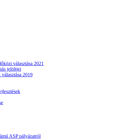
dőközi választása 2021
s jelöltjei
 választása 2019
lesztések
se
mú ASP pályázatról