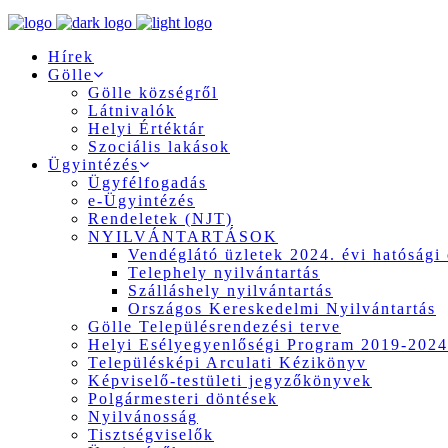
Hírek
Gölle
Gölle községről
Látnivalók
Helyi Értéktár
Szociális lakások
Ügyintézés
Ügyfélfogadás
e-Ügyintézés
Rendeletek (NJT)
NYILVÁNTARTÁSOK
Vendéglátó üzletek 2024. évi hatósági 
Telephely nyilvántartás
Szálláshely nyilvántartás
Országos Kereskedelmi Nyilvántartás
Gölle Településrendezési terve
Helyi Esélyegyenlőségi Program 2019-2024
Településképi Arculati Kézikönyv
Képviselő-testületi jegyzőkönyvek
Polgármesteri döntések
Nyilvánosság
Tisztségviselők