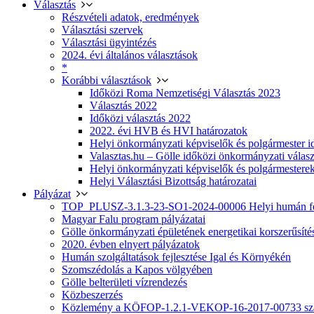
Választás
Részvételi adatok, eredmények
Választási szervek
Választási ügyintézés
2024. évi általános választások
*
Korábbi választások
Időközi Roma Nemzetiségi Választás 2023
Választás 2022
Időközi választás 2022
2022. évi HVB és HVI határozatok
Helyi önkormányzati képviselők és polgármester i
Valasztas.hu – Gölle időközi önkormányzati választá
Helyi önkormányzati képviselők és polgármesterek
Helyi Választási Bizottság határozatai
Pályázat
TOP_PLUSZ-3.1.3-23-SO1-2024-00006 Helyi humán fej
Magyar Falu program pályázatai
Gölle önkormányzati épületének energetikai korszerűsíté
2020. évben elnyert pályázatok
Humán szolgáltatások fejlesztése Igal és Környékén
Szomszédolás a Kapos völgyében
Gölle belterületi vízrendezés
Közbeszerzés
Közlemény a KÖFOP-1.2.1-VEKOP-16-2017-00733 szá