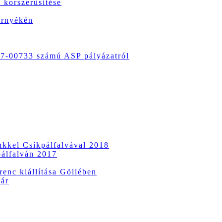
 korszerűsítése
örnyékén
-00733 számú ASP pályázatról
ünkkel Csíkpálfalvával 2018
pálfalván 2017
enc kiállítása Göllében
vár