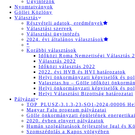
Ügyintézők
Nyomtatványok
Göllei Közlöny
Választás
Részvételi adatok, eredmények
Választási szervek
Választási ügyintézés
2024. évi általános választások
*
Korábbi választások
Időközi Roma Nemzetiségi Választás 
Választás 2022
Időközi választás 2022
2022. évi HVB és HVI határozatok
Helyi önkormányzati képviselők és pol
Valasztas.hu – Gölle időközi önkormány
Helyi önkormányzati képviselők és pol
Helyi Választási Bizottság határozatai
Pályázat
TOP_PLUSZ-3.1.3-23-SO1-2024-00006 Hely
Magyar Falu program pályázatai
Gölle önkormányzati épületének energetikai
2020. évben elnyert pályázatok
Humán szolgáltatások fejlesztése Igal és K
Szomszédolás a Kapos völgyében