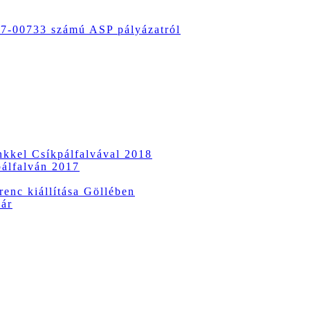
-00733 számú ASP pályázatról
ünkkel Csíkpálfalvával 2018
pálfalván 2017
enc kiállítása Göllében
vár