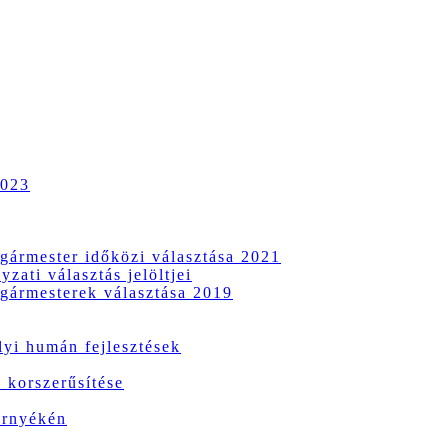
2023
gármester időközi választása 2021
zati választás jelöltjei
gármesterek választása 2019
i humán fejlesztések
 korszerűsítése
örnyékén