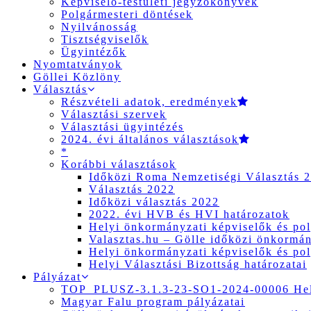
Képviselő-testületi jegyzőkönyvek
Polgármesteri döntések
Nyilvánosság
Tisztségviselők
Ügyintézők
Nyomtatványok
Göllei Közlöny
Választás
Részvételi adatok, eredmények
Választási szervek
Választási ügyintézés
2024. évi általános választások
*
Korábbi választások
Időközi Roma Nemzetiségi Választás 
Választás 2022
Időközi választás 2022
2022. évi HVB és HVI határozatok
Helyi önkormányzati képviselők és pol
Valasztas.hu – Gölle időközi önkormány
Helyi önkormányzati képviselők és pol
Helyi Választási Bizottság határozatai
Pályázat
TOP_PLUSZ-3.1.3-23-SO1-2024-00006 Hely
Magyar Falu program pályázatai