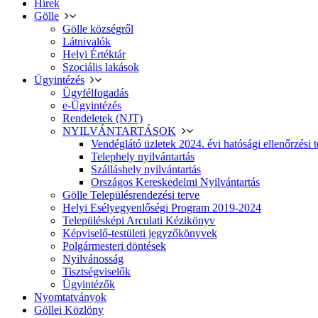
Hírek
Gölle
Gölle községről
Látnivalók
Helyi Értéktár
Szociális lakások
Ügyintézés
Ügyfélfogadás
e-Ügyintézés
Rendeletek (NJT)
NYILVÁNTARTÁSOK
Vendéglátó üzletek 2024. évi hatósági ellenőrzési t
Telephely nyilvántartás
Szálláshely nyilvántartás
Országos Kereskedelmi Nyilvántartás
Gölle Településrendezési terve
Helyi Esélyegyenlőségi Program 2019-2024
Településképi Arculati Kézikönyv
Képviselő-testületi jegyzőkönyvek
Polgármesteri döntések
Nyilvánosság
Tisztségviselők
Ügyintézők
Nyomtatványok
Göllei Közlöny