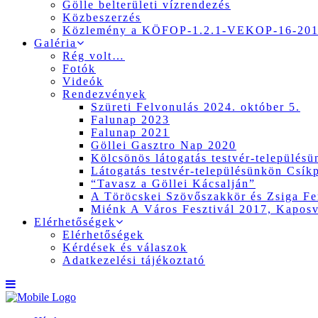
Gölle belterületi vízrendezés
Közbeszerzés
Közlemény a KÖFOP-1.2.1-VEKOP-16-2017
Galéria
Rég volt…
Fotók
Videók
Rendezvények
Szüreti Felvonulás 2024. október 5.
Falunap 2023
Falunap 2021
Göllei Gasztro Nap 2020
Kölcsönös látogatás testvér-település
Látogatás testvér-településünkön Csík
“Tavasz a Göllei Kácsalján”
A Töröcskei Szövőszakkör és Zsiga Fer
Miénk A Város Fesztivál 2017, Kapos
Elérhetőségek
Elérhetőségek
Kérdések és válaszok
Adatkezelési tájékoztató