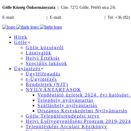
Gölle Község Önkormányzata
| Cím: 7272 Gölle, Petőfi utca 2/b.
E-mail:
jegyzo@golle.hu
| E-mail:
polgarmester@golle.hu
| Tel: +36 (82)
Hírek
Gölle
Gölle községről
Látnivalók
Helyi Értéktár
Szociális lakások
Ügyintézés
Ügyfélfogadás
e-Ügyintézés
Rendeletek (NJT)
NYILVÁNTARTÁSOK
Vendéglátó üzletek 2024. évi hatósági 
Telephely nyilvántartás
Szálláshely nyilvántartás
Országos Kereskedelmi Nyilvántartás
Gölle Településrendezési terve
Helyi Esélyegyenlőségi Program 2019-2024
Településképi Arculati Kézikönyv