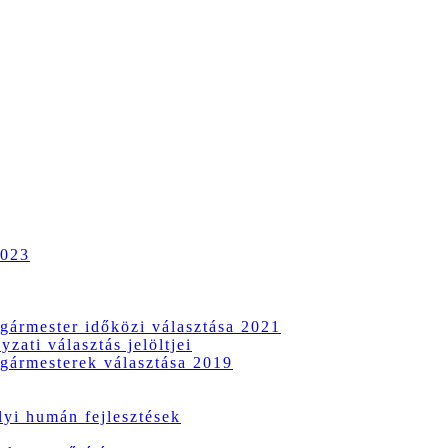
2023
gármester időközi választása 2021
zati választás jelöltjei
gármesterek választása 2019
i humán fejlesztések