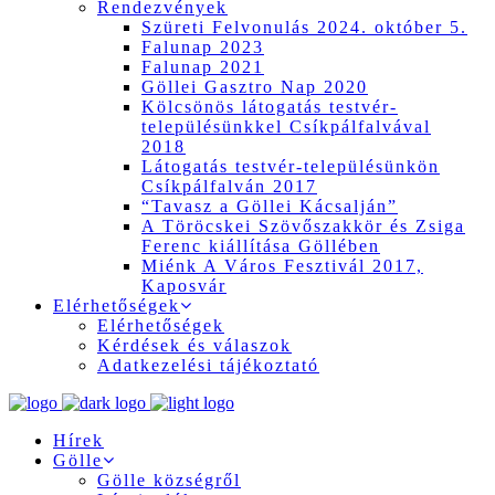
Rendezvények
Szüreti Felvonulás 2024. október 5.
Falunap 2023
Falunap 2021
Göllei Gasztro Nap 2020
Kölcsönös látogatás testvér-
településünkkel Csíkpálfalvával
2018
Látogatás testvér-településünkön
Csíkpálfalván 2017
“Tavasz a Göllei Kácsalján”
A Töröcskei Szövőszakkör és Zsiga
Ferenc kiállítása Göllében
Miénk A Város Fesztivál 2017,
Kaposvár
Elérhetőségek
Elérhetőségek
Kérdések és válaszok
Adatkezelési tájékoztató
Hírek
Gölle
Gölle községről