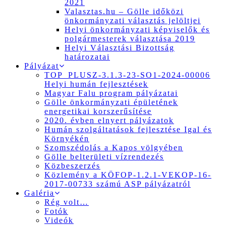
2021
Valasztas.hu – Gölle időközi
önkormányzati választás jelöltjei
Helyi önkormányzati képviselők és
polgármesterek választása 2019
Helyi Választási Bizottság
határozatai
Pályázat
TOP_PLUSZ-3.1.3-23-SO1-2024-00006
Helyi humán fejlesztések
Magyar Falu program pályázatai
Gölle önkormányzati épületének
energetikai korszerűsítése
2020. évben elnyert pályázatok
Humán szolgáltatások fejlesztése Igal és
Környékén
Szomszédolás a Kapos völgyében
Gölle belterületi vízrendezés
Közbeszerzés
Közlemény a KÖFOP-1.2.1-VEKOP-16-
2017-00733 számú ASP pályázatról
Galéria
Rég volt…
Fotók
Videók