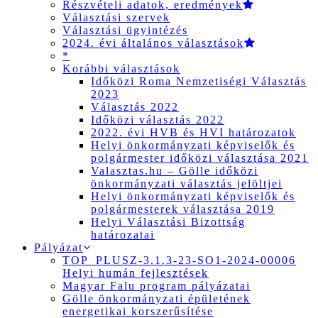
Részvételi adatok, eredmények
Választási szervek
Választási ügyintézés
2024. évi általános választások
*
Korábbi választások
Időközi Roma Nemzetiségi Választás
2023
Választás 2022
Időközi választás 2022
2022. évi HVB és HVI határozatok
Helyi önkormányzati képviselők és
polgármester időközi választása 2021
Valasztas.hu – Gölle időközi
önkormányzati választás jelöltjei
Helyi önkormányzati képviselők és
polgármesterek választása 2019
Helyi Választási Bizottság
határozatai
Pályázat
TOP_PLUSZ-3.1.3-23-SO1-2024-00006
Helyi humán fejlesztések
Magyar Falu program pályázatai
Gölle önkormányzati épületének
energetikai korszerűsítése