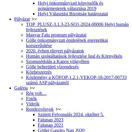
Helyi önkormányzati képviselők és
polgármesterek választása 2019
Helyi Választási Bizottság határozatai
Pályázat
TOP_PLUSZ-3.1.3-23-SO1-2024-00006 Helyi humán
fejlesztések
Magyar Falu program pályázatai
Gölle önkormányzati épületének energetikai
korszerűsítése
2020. évben elnyert pályázatok
Humán szolgáltatások fejlesztése Igal és Környékén
Szomszédolás a Kapos völgyében
Gölle belterületi vízrendezés
Közbeszerzés
Közlemény a KÖFOP-1.2.1-VEKOP-16-2017-00733
számú ASP pályázatról
Galéria
Rég volt…
Fotók
Videók
Rendezvények
Szüreti Felvonulás 2024. október 5.
Falunap 2023
Falunap 2021
Göllei Gasztro Nap 2020