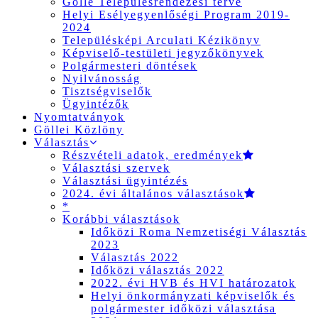
Gölle Településrendezési terve
Helyi Esélyegyenlőségi Program 2019-
2024
Településképi Arculati Kézikönyv
Képviselő-testületi jegyzőkönyvek
Polgármesteri döntések
Nyilvánosság
Tisztségviselők
Ügyintézők
Nyomtatványok
Göllei Közlöny
Választás
Részvételi adatok, eredmények
Választási szervek
Választási ügyintézés
2024. évi általános választások
*
Korábbi választások
Időközi Roma Nemzetiségi Választás
2023
Választás 2022
Időközi választás 2022
2022. évi HVB és HVI határozatok
Helyi önkormányzati képviselők és
polgármester időközi választása