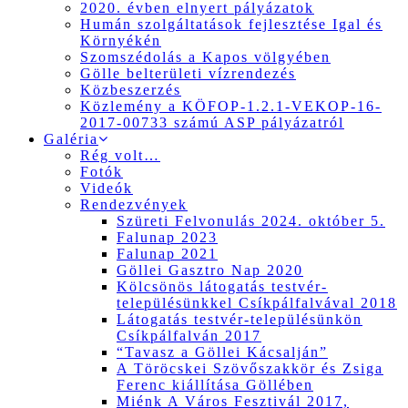
2020. évben elnyert pályázatok
Humán szolgáltatások fejlesztése Igal és
Környékén
Szomszédolás a Kapos völgyében
Gölle belterületi vízrendezés
Közbeszerzés
Közlemény a KÖFOP-1.2.1-VEKOP-16-
2017-00733 számú ASP pályázatról
Galéria
Rég volt…
Fotók
Videók
Rendezvények
Szüreti Felvonulás 2024. október 5.
Falunap 2023
Falunap 2021
Göllei Gasztro Nap 2020
Kölcsönös látogatás testvér-
településünkkel Csíkpálfalvával 2018
Látogatás testvér-településünkön
Csíkpálfalván 2017
“Tavasz a Göllei Kácsalján”
A Töröcskei Szövőszakkör és Zsiga
Ferenc kiállítása Göllében
Miénk A Város Fesztivál 2017,