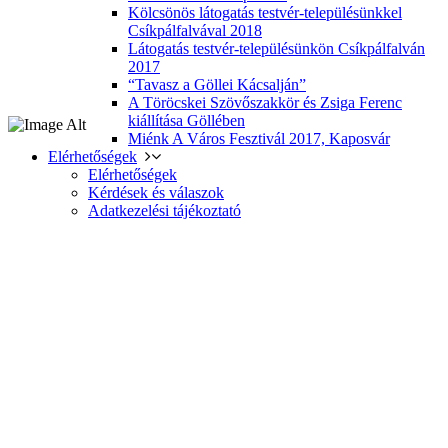
Kölcsönös látogatás testvér-településünkkel
Csíkpálfalvával 2018
Látogatás testvér-településünkön Csíkpálfalván
2017
“Tavasz a Göllei Kácsalján”
A Töröcskei Szövőszakkör és Zsiga Ferenc
kiállítása Göllében
Miénk A Város Fesztivál 2017, Kaposvár
Elérhetőségek
Elérhetőségek
Kérdések és válaszok
Adatkezelési tájékoztató