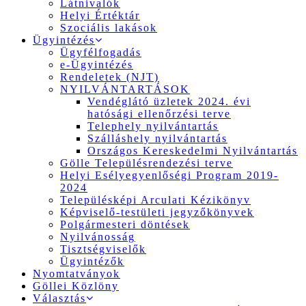
Látnivalók
Helyi Értéktár
Szociális lakások
Ügyintézés
Ügyfélfogadás
e-Ügyintézés
Rendeletek (NJT)
NYILVÁNTARTÁSOK
Vendéglátó üzletek 2024. évi
hatósági ellenőrzési terve
Telephely nyilvántartás
Szálláshely nyilvántartás
Országos Kereskedelmi Nyilvántartás
Gölle Településrendezési terve
Helyi Esélyegyenlőségi Program 2019-
2024
Településképi Arculati Kézikönyv
Képviselő-testületi jegyzőkönyvek
Polgármesteri döntések
Nyilvánosság
Tisztségviselők
Ügyintézők
Nyomtatványok
Göllei Közlöny
Választás