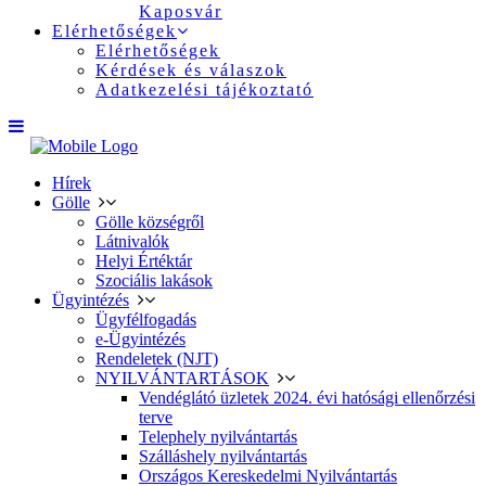
Kaposvár
Elérhetőségek
Elérhetőségek
Kérdések és válaszok
Adatkezelési tájékoztató
Hírek
Gölle
Gölle községről
Látnivalók
Helyi Értéktár
Szociális lakások
Ügyintézés
Ügyfélfogadás
e-Ügyintézés
Rendeletek (NJT)
NYILVÁNTARTÁSOK
Vendéglátó üzletek 2024. évi hatósági ellenőrzési
terve
Telephely nyilvántartás
Szálláshely nyilvántartás
Országos Kereskedelmi Nyilvántartás