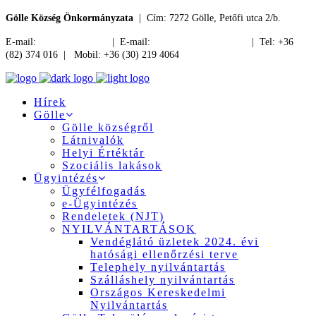
Gölle Község Önkormányzata
| Cím: 7272 Gölle, Petőfi utca 2/b.
E-mail:
jegyzo@golle.hu
| E-mail:
polgarmester@golle.hu
| Tel: +36
(82) 374 016 | Mobil: +36 (30) 219 4064
Hírek
Gölle
Gölle községről
Látnivalók
Helyi Értéktár
Szociális lakások
Ügyintézés
Ügyfélfogadás
e-Ügyintézés
Rendeletek (NJT)
NYILVÁNTARTÁSOK
Vendéglátó üzletek 2024. évi
hatósági ellenőrzési terve
Telephely nyilvántartás
Szálláshely nyilvántartás
Országos Kereskedelmi
Nyilvántartás