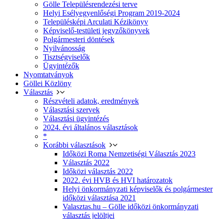
Gölle Településrendezési terve
Helyi Esélyegyenlőségi Program 2019-2024
Településképi Arculati Kézikönyv
Képviselő-testületi jegyzőkönyvek
Polgármesteri döntések
Nyilvánosság
Tisztségviselők
Ügyintézők
Nyomtatványok
Göllei Közlöny
Választás
Részvételi adatok, eredmények
Választási szervek
Választási ügyintézés
2024. évi általános választások
*
Korábbi választások
Időközi Roma Nemzetiségi Választás 2023
Választás 2022
Időközi választás 2022
2022. évi HVB és HVI határozatok
Helyi önkormányzati képviselők és polgármester
időközi választása 2021
Valasztas.hu – Gölle időközi önkormányzati
választás jelöltjei