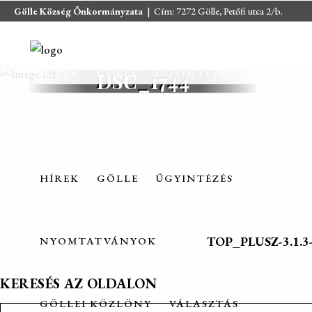
Gölle Község Önkormányzata
| Cím: 7272 Gölle, Petőfi utca 2/b.
E-mail:
jegyzo@golle.hu
| E-mail:
polgarmester@golle.hu
| Tel: +36
(82) 374 016 | Mobil: +36 (30) 219 4064
HÍREK
GÖLLE
ÜGYINTÉZÉS
DSC_1744
NYOMTATVÁNYOK
GÖLLEI KÖZLÖNY
VÁLASZTÁS
HÍREK
GÖLLE
ÜGYINTÉZÉS
PÁLYÁZAT
GALÉRIA
TOP_PLUSZ-3.1.3-2
NYOMTATVÁNYOK
ELÉRHETŐSÉGEK
KERESÉS AZ OLDALON
GÖLLEI KÖZLÖNY
VÁLASZTÁS
Search