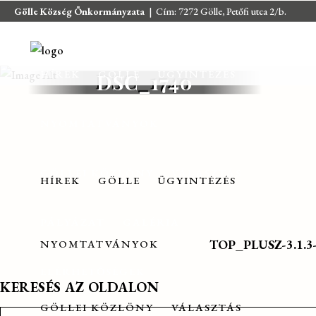
Gölle Község Önkormányzata
| Cím: 7272 Gölle, Petőfi utca 2/b.
E-mail:
jegyzo@golle.hu
| E-mail:
polgarmester@golle.hu
| Tel: +36
(82) 374 016 | Mobil: +36 (30) 219 4064
HÍREK
GÖLLE
ÜGYINTÉZÉS
DSC_1740
NYOMTATVÁNYOK
GÖLLEI KÖZLÖNY
VÁLASZTÁS
HÍREK
GÖLLE
ÜGYINTÉZÉS
PÁLYÁZAT
GALÉRIA
TOP_PLUSZ-3.1.3-2
NYOMTATVÁNYOK
ELÉRHETŐSÉGEK
KERESÉS AZ OLDALON
GÖLLEI KÖZLÖNY
VÁLASZTÁS
Search