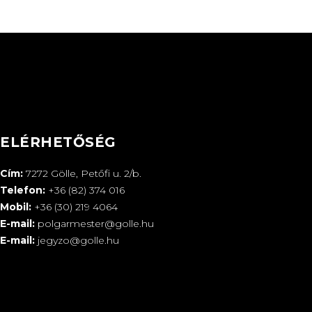
ELÉRHETŐSÉG
Cím:
7272 Gölle, Petőfi u. 2/b.
Telefon:
+36 (82) 374 016
Mobil:
+36 (30) 219 4064
E-mail:
polgarmester@golle.hu
E-mail:
jegyzo@golle.hu