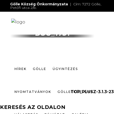
Gölle Község Önkormányzata
| Cím: 7272 Gölle,
Petőfi utca 2/b.
E-mail:
jegyzo@golle.hu
| E-mail:
polgarmester@golle.hu
| Tel: +36 (82) 374 016 |
Mobil: +36 (30) 219 4064
HÍREK
GÖLLE
ÜGYINTÉZÉS
DSC_1731
NYOMTATVÁNYOK
GÖLLEI KÖZLÖNY
VÁLASZTÁS
PÁLYÁZAT
GALÉRIA
HÍREK
GÖLLE
ÜGYINTÉZÉS
ELÉRHETŐSÉGEK
TOP_PLUSZ-3.1.3-23
NYOMTATVÁNYOK
GÖLLEI KÖZLÖNY
KERESÉS AZ OLDALON