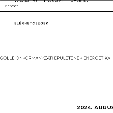
VÁLASZTÁS
PÁLYÁZAT
GALÉRIA
Search
for:
ELÉRHETŐSÉGEK
GÖLLE ÖNKORMÁNYZATI ÉPÜLETÉNEK ENERGETIKAI
2024. AUGU