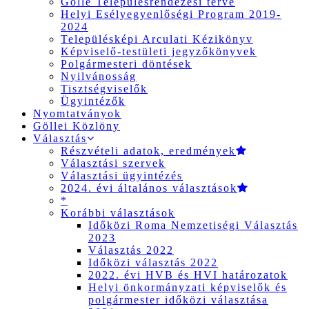
Gölle Településrendezési terve
Helyi Esélyegyenlőségi Program 2019-
2024
Településképi Arculati Kézikönyv
Képviselő-testületi jegyzőkönyvek
Polgármesteri döntések
Nyilvánosság
Tisztségviselők
Ügyintézők
Nyomtatványok
Göllei Közlöny
Választás
Részvételi adatok, eredmények
Választási szervek
Választási ügyintézés
2024. évi általános választások
*
Korábbi választások
Időközi Roma Nemzetiségi Választás
2023
Választás 2022
Időközi választás 2022
2022. évi HVB és HVI határozatok
Helyi önkormányzati képviselők és
polgármester időközi választása