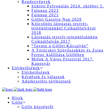
Rendezvények
Szüreti Felvonulás 2024. október 5.
Falunap 2023
Falunap 2021
Göllei Gasztro Nap 2020
Kölcsönös látogatás testvér-
településünkkel Csíkpálfalvával
2018
Látogatás testvér-településünkön
Csíkpálfalván 2017
“Tavasz a Göllei Kácsalján”
A Töröcskei Szövőszakkör és Zsiga
Ferenc kiállítása Göllében
Miénk A Város Fesztivál 2017,
Kaposvár
Elérhetőségek
Elérhetőségek
Kérdések és válaszok
Adatkezelési tájékoztató
Hírek
Gölle
Gölle községről