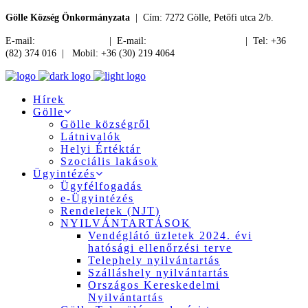
Gölle Község Önkormányzata
| Cím: 7272 Gölle, Petőfi utca 2/b.
E-mail:
jegyzo@golle.hu
| E-mail:
polgarmester@golle.hu
| Tel: +36
(82) 374 016 | Mobil: +36 (30) 219 4064
Hírek
Gölle
Gölle községről
Látnivalók
Helyi Értéktár
Szociális lakások
Ügyintézés
Ügyfélfogadás
e-Ügyintézés
Rendeletek (NJT)
NYILVÁNTARTÁSOK
Vendéglátó üzletek 2024. évi
hatósági ellenőrzési terve
Telephely nyilvántartás
Szálláshely nyilvántartás
Országos Kereskedelmi
Nyilvántartás