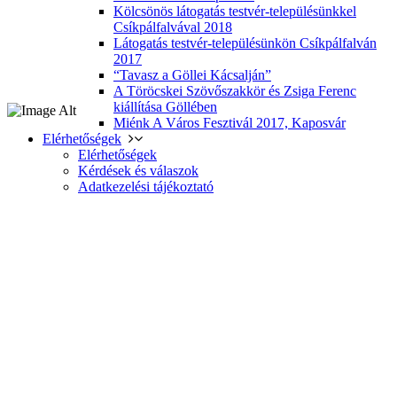
Kölcsönös látogatás testvér-településünkkel
Csíkpálfalvával 2018
Látogatás testvér-településünkön Csíkpálfalván
2017
“Tavasz a Göllei Kácsalján”
A Töröcskei Szövőszakkör és Zsiga Ferenc
kiállítása Göllében
Miénk A Város Fesztivál 2017, Kaposvár
Elérhetőségek
Elérhetőségek
Kérdések és válaszok
Adatkezelési tájékoztató