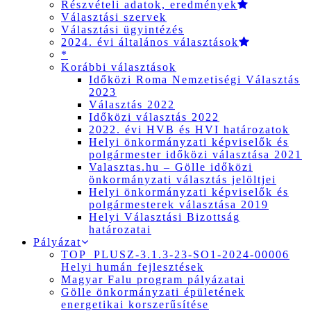
Részvételi adatok, eredmények
Választási szervek
Választási ügyintézés
2024. évi általános választások
*
Korábbi választások
Időközi Roma Nemzetiségi Választás
2023
Választás 2022
Időközi választás 2022
2022. évi HVB és HVI határozatok
Helyi önkormányzati képviselők és
polgármester időközi választása 2021
Valasztas.hu – Gölle időközi
önkormányzati választás jelöltjei
Helyi önkormányzati képviselők és
polgármesterek választása 2019
Helyi Választási Bizottság
határozatai
Pályázat
TOP_PLUSZ-3.1.3-23-SO1-2024-00006
Helyi humán fejlesztések
Magyar Falu program pályázatai
Gölle önkormányzati épületének
energetikai korszerűsítése