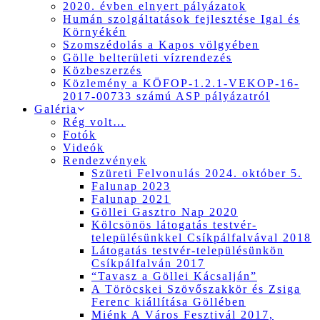
2020. évben elnyert pályázatok
Humán szolgáltatások fejlesztése Igal és
Környékén
Szomszédolás a Kapos völgyében
Gölle belterületi vízrendezés
Közbeszerzés
Közlemény a KÖFOP-1.2.1-VEKOP-16-
2017-00733 számú ASP pályázatról
Galéria
Rég volt…
Fotók
Videók
Rendezvények
Szüreti Felvonulás 2024. október 5.
Falunap 2023
Falunap 2021
Göllei Gasztro Nap 2020
Kölcsönös látogatás testvér-
településünkkel Csíkpálfalvával 2018
Látogatás testvér-településünkön
Csíkpálfalván 2017
“Tavasz a Göllei Kácsalján”
A Töröcskei Szövőszakkör és Zsiga
Ferenc kiállítása Göllében
Miénk A Város Fesztivál 2017,