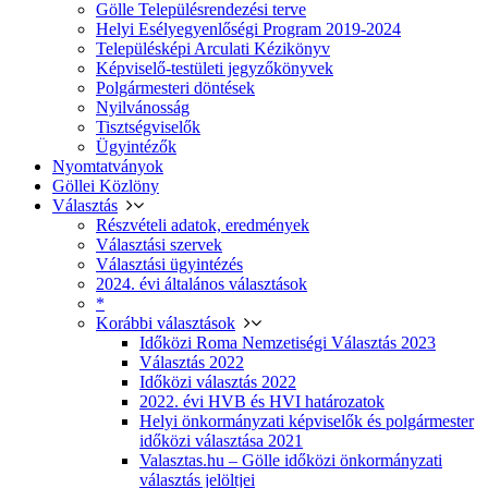
Gölle Településrendezési terve
Helyi Esélyegyenlőségi Program 2019-2024
Településképi Arculati Kézikönyv
Képviselő-testületi jegyzőkönyvek
Polgármesteri döntések
Nyilvánosság
Tisztségviselők
Ügyintézők
Nyomtatványok
Göllei Közlöny
Választás
Részvételi adatok, eredmények
Választási szervek
Választási ügyintézés
2024. évi általános választások
*
Korábbi választások
Időközi Roma Nemzetiségi Választás 2023
Választás 2022
Időközi választás 2022
2022. évi HVB és HVI határozatok
Helyi önkormányzati képviselők és polgármester
időközi választása 2021
Valasztas.hu – Gölle időközi önkormányzati
választás jelöltjei