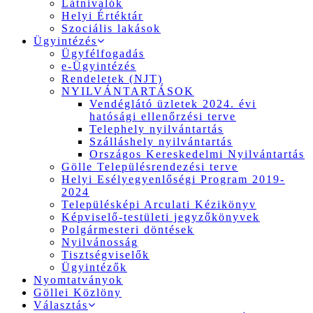
Látnivalók
Helyi Értéktár
Szociális lakások
Ügyintézés
Ügyfélfogadás
e-Ügyintézés
Rendeletek (NJT)
NYILVÁNTARTÁSOK
Vendéglátó üzletek 2024. évi
hatósági ellenőrzési terve
Telephely nyilvántartás
Szálláshely nyilvántartás
Országos Kereskedelmi Nyilvántartás
Gölle Településrendezési terve
Helyi Esélyegyenlőségi Program 2019-
2024
Településképi Arculati Kézikönyv
Képviselő-testületi jegyzőkönyvek
Polgármesteri döntések
Nyilvánosság
Tisztségviselők
Ügyintézők
Nyomtatványok
Göllei Közlöny
Választás