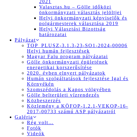
2021
Valasztas.hu – Gölle időközi
önkormányzati választás jelöltjei
Helyi önkormányzati képviselők és
polgármesterek választása 2019
Helyi Választási Bizottság
határozatai
Pályázat
TOP_PLUSZ-3.1.3-23-SO1-2024-00006
Helyi humán fejlesztések
Magyar Falu program pályázatai
Gölle önkormányzati épületének
energetikai korszerűsítése
2020. évben elnyert pályázatok
Humán szolgáltatások fejlesztése Igal és
Környékén
Szomszédolás a Kapos völgyében
Gölle belterületi vízrendezés
Közbeszerzés
Közlemény a KÖFOP-1.2.1-VEKOP-16-
2017-00733 számú ASP pályázatról
Galéria
Rég volt…
Fotók
Videók