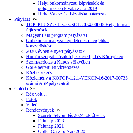
Helyi önkormányzati képviselők és
polgármesterek választása 2019
Helyi Választási Bizottság határozatai
Pályázat
TOP_PLUSZ-3.1.3-23-SO1-2024-00006 Helyi humán
fejlesztések
Magyar Falu program pályázatai
Gölle önkormányzati épületének energetikai
korszerűsítése
2020. évben elnyert pályázatok
Humán szolgáltatások fejlesztése Igal és Környékén
Szomszédolás a Kapos völgyében
Gölle belterületi vízrendezés
Közbeszerzés
Közlemény a KÖFOP-1.2.1-VEKOP-16-2017-00733
számú ASP pályázatról
Galéria
Rég volt…
Fotók
Videók
Rendezvények
Szüreti Felvonulás 2024. október 5.
Falunap 2023
Falunap 2021
Göllei Gasztro Nap 2020