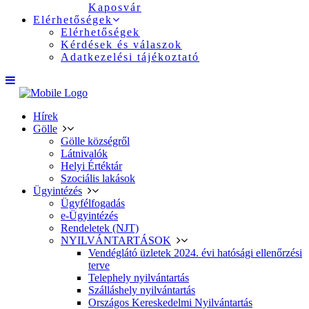
Kaposvár
Elérhetőségek
Elérhetőségek
Kérdések és válaszok
Adatkezelési tájékoztató
Hírek
Gölle
Gölle községről
Látnivalók
Helyi Értéktár
Szociális lakások
Ügyintézés
Ügyfélfogadás
e-Ügyintézés
Rendeletek (NJT)
NYILVÁNTARTÁSOK
Vendéglátó üzletek 2024. évi hatósági ellenőrzési
terve
Telephely nyilvántartás
Szálláshely nyilvántartás
Országos Kereskedelmi Nyilvántartás