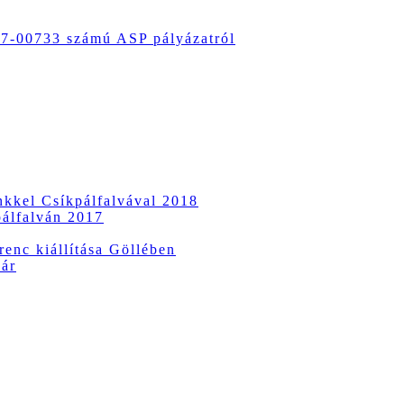
-00733 számú ASP pályázatról
ünkkel Csíkpálfalvával 2018
pálfalván 2017
enc kiállítása Göllében
vár