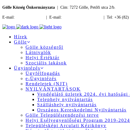
Gölle Község Önkormányzata
| Cím: 7272 Gölle, Petőfi utca 2/b.
E-mail:
jegyzo@golle.hu
| E-mail:
polgarmester@golle.hu
| Tel: +36 (82)
Hírek
Gölle
Gölle községről
Látnivalók
Helyi Értéktár
Szociális lakások
Ügyintézés
Ügyfélfogadás
e-Ügyintézés
Rendeletek (NJT)
NYILVÁNTARTÁSOK
Vendéglátó üzletek 2024. évi hatósági 
Telephely nyilvántartás
Szálláshely nyilvántartás
Országos Kereskedelmi Nyilvántartás
Gölle Településrendezési terve
Helyi Esélyegyenlőségi Program 2019-2024
Településképi Arculati Kézikönyv