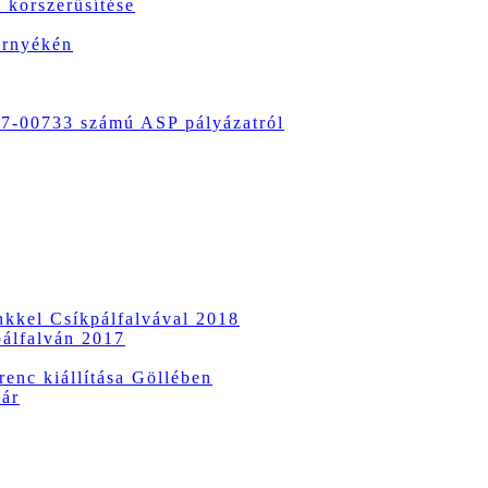
 korszerűsítése
örnyékén
-00733 számú ASP pályázatról
ünkkel Csíkpálfalvával 2018
pálfalván 2017
enc kiállítása Göllében
vár