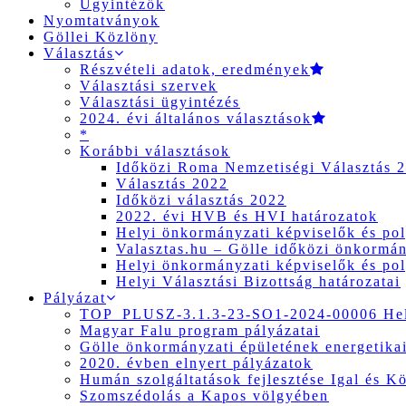
Ügyintézők
Nyomtatványok
Göllei Közlöny
Választás
Részvételi adatok, eredmények
Választási szervek
Választási ügyintézés
2024. évi általános választások
*
Korábbi választások
Időközi Roma Nemzetiségi Választás 
Választás 2022
Időközi választás 2022
2022. évi HVB és HVI határozatok
Helyi önkormányzati képviselők és pol
Valasztas.hu – Gölle időközi önkormány
Helyi önkormányzati képviselők és pol
Helyi Választási Bizottság határozatai
Pályázat
TOP_PLUSZ-3.1.3-23-SO1-2024-00006 Hely
Magyar Falu program pályázatai
Gölle önkormányzati épületének energetikai
2020. évben elnyert pályázatok
Humán szolgáltatások fejlesztése Igal és K
Szomszédolás a Kapos völgyében