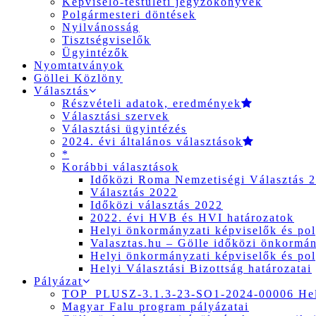
Képviselő-testületi jegyzőkönyvek
Polgármesteri döntések
Nyilvánosság
Tisztségviselők
Ügyintézők
Nyomtatványok
Göllei Közlöny
Választás
Részvételi adatok, eredmények
Választási szervek
Választási ügyintézés
2024. évi általános választások
*
Korábbi választások
Időközi Roma Nemzetiségi Választás 
Választás 2022
Időközi választás 2022
2022. évi HVB és HVI határozatok
Helyi önkormányzati képviselők és pol
Valasztas.hu – Gölle időközi önkormány
Helyi önkormányzati képviselők és pol
Helyi Választási Bizottság határozatai
Pályázat
TOP_PLUSZ-3.1.3-23-SO1-2024-00006 Hely
Magyar Falu program pályázatai