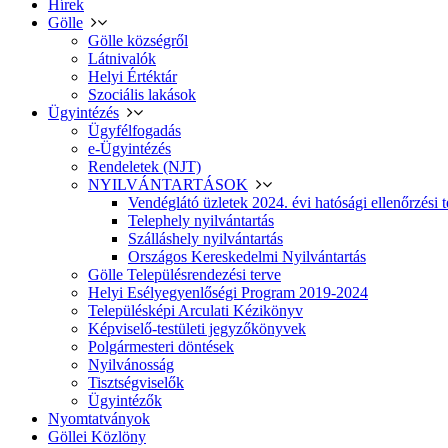
Hírek
Gölle
Gölle községről
Látnivalók
Helyi Értéktár
Szociális lakások
Ügyintézés
Ügyfélfogadás
e-Ügyintézés
Rendeletek (NJT)
NYILVÁNTARTÁSOK
Vendéglátó üzletek 2024. évi hatósági ellenőrzési t
Telephely nyilvántartás
Szálláshely nyilvántartás
Országos Kereskedelmi Nyilvántartás
Gölle Településrendezési terve
Helyi Esélyegyenlőségi Program 2019-2024
Településképi Arculati Kézikönyv
Képviselő-testületi jegyzőkönyvek
Polgármesteri döntések
Nyilvánosság
Tisztségviselők
Ügyintézők
Nyomtatványok
Göllei Közlöny