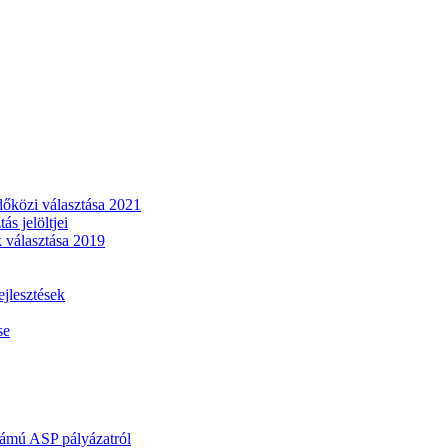
dőközi választása 2021
s jelöltjei
 választása 2019
lesztések
se
mú ASP pályázatról