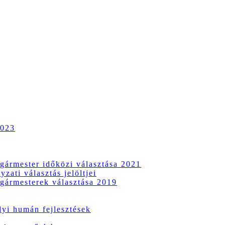
2023
gármester időközi választása 2021
zati választás jelöltjei
gármesterek választása 2019
i humán fejlesztések