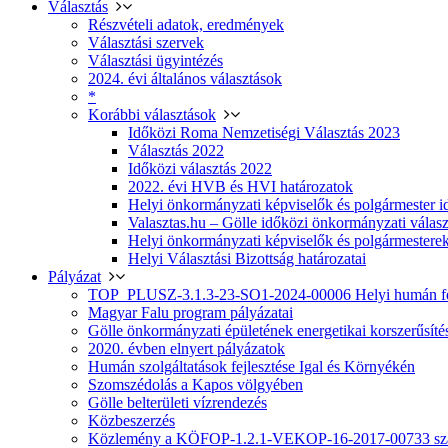
Választás
Részvételi adatok, eredmények
Választási szervek
Választási ügyintézés
2024. évi általános választások
*
Korábbi választások
Időközi Roma Nemzetiségi Választás 2023
Választás 2022
Időközi választás 2022
2022. évi HVB és HVI határozatok
Helyi önkormányzati képviselők és polgármester i
Valasztas.hu – Gölle időközi önkormányzati választá
Helyi önkormányzati képviselők és polgármesterek
Helyi Választási Bizottság határozatai
Pályázat
TOP_PLUSZ-3.1.3-23-SO1-2024-00006 Helyi humán fej
Magyar Falu program pályázatai
Gölle önkormányzati épületének energetikai korszerűsíté
2020. évben elnyert pályázatok
Humán szolgáltatások fejlesztése Igal és Környékén
Szomszédolás a Kapos völgyében
Gölle belterületi vízrendezés
Közbeszerzés
Közlemény a KÖFOP-1.2.1-VEKOP-16-2017-00733 szá