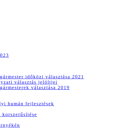
2023
gármester időközi választása 2021
zati választás jelöltjei
gármesterek választása 2019
i humán fejlesztések
 korszerűsítése
örnyékén