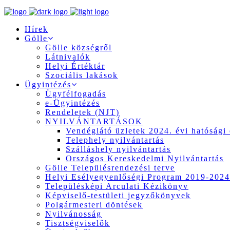
Hírek
Gölle
Gölle községről
Látnivalók
Helyi Értéktár
Szociális lakások
Ügyintézés
Ügyfélfogadás
e-Ügyintézés
Rendeletek (NJT)
NYILVÁNTARTÁSOK
Vendéglátó üzletek 2024. évi hatósági 
Telephely nyilvántartás
Szálláshely nyilvántartás
Országos Kereskedelmi Nyilvántartás
Gölle Településrendezési terve
Helyi Esélyegyenlőségi Program 2019-2024
Településképi Arculati Kézikönyv
Képviselő-testületi jegyzőkönyvek
Polgármesteri döntések
Nyilvánosság
Tisztségviselők