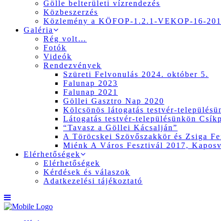
Gölle belterületi vízrendezés
Közbeszerzés
Közlemény a KÖFOP-1.2.1-VEKOP-16-2017
Galéria
Rég volt…
Fotók
Videók
Rendezvények
Szüreti Felvonulás 2024. október 5.
Falunap 2023
Falunap 2021
Göllei Gasztro Nap 2020
Kölcsönös látogatás testvér-település
Látogatás testvér-településünkön Csík
“Tavasz a Göllei Kácsalján”
A Töröcskei Szövőszakkör és Zsiga Fer
Miénk A Város Fesztivál 2017, Kapos
Elérhetőségek
Elérhetőségek
Kérdések és válaszok
Adatkezelési tájékoztató