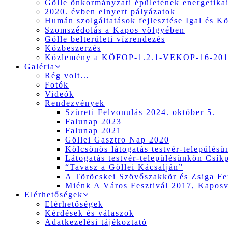
Gölle önkormányzati épületének energetikai
2020. évben elnyert pályázatok
Humán szolgáltatások fejlesztése Igal és K
Szomszédolás a Kapos völgyében
Gölle belterületi vízrendezés
Közbeszerzés
Közlemény a KÖFOP-1.2.1-VEKOP-16-2017
Galéria
Rég volt…
Fotók
Videók
Rendezvények
Szüreti Felvonulás 2024. október 5.
Falunap 2023
Falunap 2021
Göllei Gasztro Nap 2020
Kölcsönös látogatás testvér-település
Látogatás testvér-településünkön Csík
“Tavasz a Göllei Kácsalján”
A Töröcskei Szövőszakkör és Zsiga Fer
Miénk A Város Fesztivál 2017, Kapos
Elérhetőségek
Elérhetőségek
Kérdések és válaszok
Adatkezelési tájékoztató