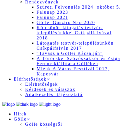
Rendezvények
Szüreti Felvonulás 2024. október 5.
Falunap 2023
Falunap 2021
Göllei Gasztro Nap 2020
Kölcsönös látogatás testvér-
településünkkel Csíkpálfalvával
2018
Látogatás testvér-településünkön
Csíkpálfalván 2017
“Tavasz a Göllei Kácsalján”
A Töröcskei Szövőszakkör és Zsiga
Ferenc kiállítása Göllében
Miénk A Város Fesztivál 2017,
Kaposvár
Elérhetőségek
Elérhetőségek
Kérdések és válaszok
Adatkezelési tájékoztató
Hírek
Gölle
Gölle községről