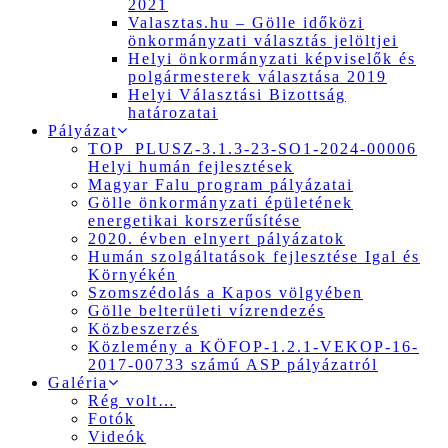
2021
Valasztas.hu – Gölle időközi
önkormányzati választás jelöltjei
Helyi önkormányzati képviselők és
polgármesterek választása 2019
Helyi Választási Bizottság
határozatai
Pályázat
TOP_PLUSZ-3.1.3-23-SO1-2024-00006
Helyi humán fejlesztések
Magyar Falu program pályázatai
Gölle önkormányzati épületének
energetikai korszerűsítése
2020. évben elnyert pályázatok
Humán szolgáltatások fejlesztése Igal és
Környékén
Szomszédolás a Kapos völgyében
Gölle belterületi vízrendezés
Közbeszerzés
Közlemény a KÖFOP-1.2.1-VEKOP-16-
2017-00733 számú ASP pályázatról
Galéria
Rég volt…
Fotók
Videók