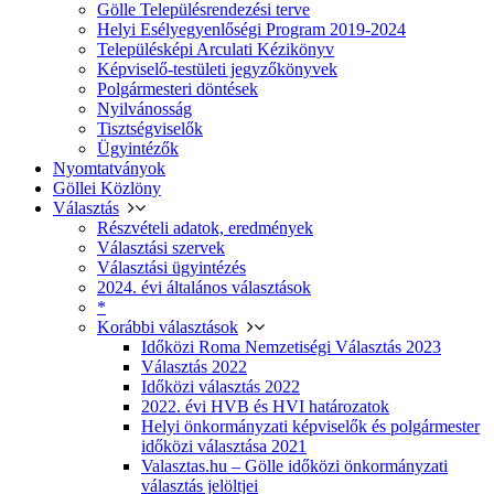
Gölle Településrendezési terve
Helyi Esélyegyenlőségi Program 2019-2024
Településképi Arculati Kézikönyv
Képviselő-testületi jegyzőkönyvek
Polgármesteri döntések
Nyilvánosság
Tisztségviselők
Ügyintézők
Nyomtatványok
Göllei Közlöny
Választás
Részvételi adatok, eredmények
Választási szervek
Választási ügyintézés
2024. évi általános választások
*
Korábbi választások
Időközi Roma Nemzetiségi Választás 2023
Választás 2022
Időközi választás 2022
2022. évi HVB és HVI határozatok
Helyi önkormányzati képviselők és polgármester
időközi választása 2021
Valasztas.hu – Gölle időközi önkormányzati
választás jelöltjei