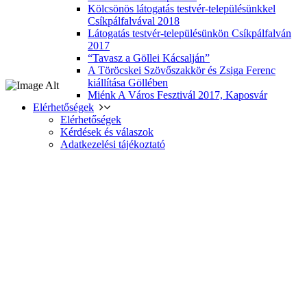
Kölcsönös látogatás testvér-településünkkel
Csíkpálfalvával 2018
Látogatás testvér-településünkön Csíkpálfalván
2017
“Tavasz a Göllei Kácsalján”
A Töröcskei Szövőszakkör és Zsiga Ferenc
kiállítása Göllében
Miénk A Város Fesztivál 2017, Kaposvár
Elérhetőségek
Elérhetőségek
Kérdések és válaszok
Adatkezelési tájékoztató