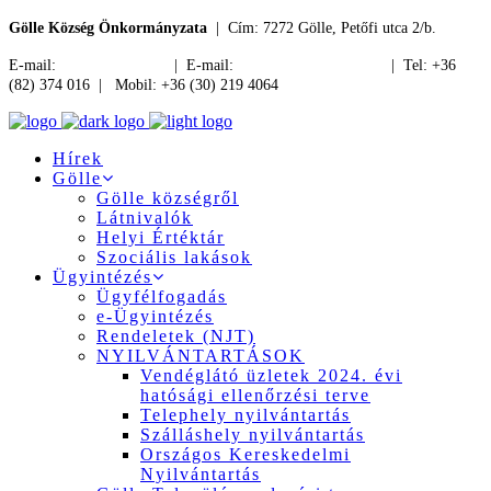
Gölle Község Önkormányzata
| Cím: 7272 Gölle, Petőfi utca 2/b.
E-mail:
jegyzo@golle.hu
| E-mail:
polgarmester@golle.hu
| Tel: +36
(82) 374 016 | Mobil: +36 (30) 219 4064
Hírek
Gölle
Gölle községről
Látnivalók
Helyi Értéktár
Szociális lakások
Ügyintézés
Ügyfélfogadás
e-Ügyintézés
Rendeletek (NJT)
NYILVÁNTARTÁSOK
Vendéglátó üzletek 2024. évi
hatósági ellenőrzési terve
Telephely nyilvántartás
Szálláshely nyilvántartás
Országos Kereskedelmi
Nyilvántartás