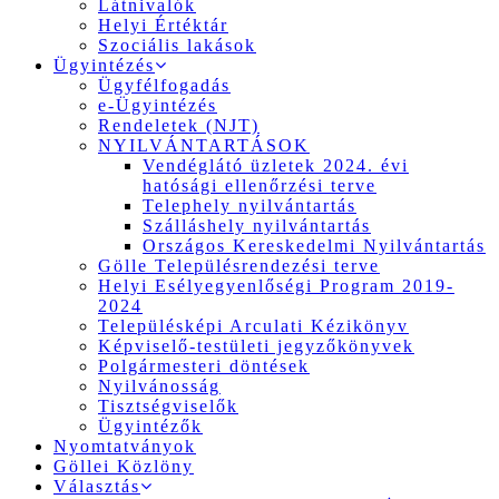
Látnivalók
Helyi Értéktár
Szociális lakások
Ügyintézés
Ügyfélfogadás
e-Ügyintézés
Rendeletek (NJT)
NYILVÁNTARTÁSOK
Vendéglátó üzletek 2024. évi
hatósági ellenőrzési terve
Telephely nyilvántartás
Szálláshely nyilvántartás
Országos Kereskedelmi Nyilvántartás
Gölle Településrendezési terve
Helyi Esélyegyenlőségi Program 2019-
2024
Településképi Arculati Kézikönyv
Képviselő-testületi jegyzőkönyvek
Polgármesteri döntések
Nyilvánosság
Tisztségviselők
Ügyintézők
Nyomtatványok
Göllei Közlöny
Választás