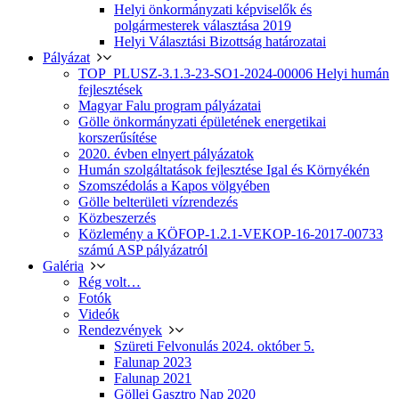
Helyi önkormányzati képviselők és
polgármesterek választása 2019
Helyi Választási Bizottság határozatai
Pályázat
TOP_PLUSZ-3.1.3-23-SO1-2024-00006 Helyi humán
fejlesztések
Magyar Falu program pályázatai
Gölle önkormányzati épületének energetikai
korszerűsítése
2020. évben elnyert pályázatok
Humán szolgáltatások fejlesztése Igal és Környékén
Szomszédolás a Kapos völgyében
Gölle belterületi vízrendezés
Közbeszerzés
Közlemény a KÖFOP-1.2.1-VEKOP-16-2017-00733
számú ASP pályázatról
Galéria
Rég volt…
Fotók
Videók
Rendezvények
Szüreti Felvonulás 2024. október 5.
Falunap 2023
Falunap 2021
Göllei Gasztro Nap 2020