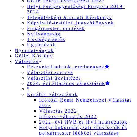
Gölle Településrendezési terve
Helyi Esélyegyenlőségi Program 2019-
2024
Településképi Arculati Kézikönyv
Képviselő-testületi jegyzőkönyvek
Polgármesteri döntések
Nyilvánosság
Tisztségviselők
Ügyintézők
Nyomtatványok
Göllei Közlöny
Választás
Részvételi adatok, eredmények
Választási szervek
Választási ügyintézés
2024. évi általános választások
*
Korábbi választások
Időközi Roma Nemzetiségi Választás
2023
Választás 2022
Időközi választás 2022
2022. évi HVB és HVI határozatok
Helyi önkormányzati képviselők és
polgármester időközi választása