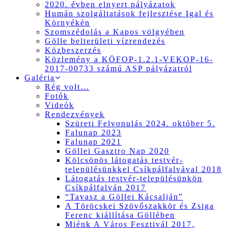
2020. évben elnyert pályázatok
Humán szolgáltatások fejlesztése Igal és
Környékén
Szomszédolás a Kapos völgyében
Gölle belterületi vízrendezés
Közbeszerzés
Közlemény a KÖFOP-1.2.1-VEKOP-16-
2017-00733 számú ASP pályázatról
Galéria
Rég volt…
Fotók
Videók
Rendezvények
Szüreti Felvonulás 2024. október 5.
Falunap 2023
Falunap 2021
Göllei Gasztro Nap 2020
Kölcsönös látogatás testvér-
településünkkel Csíkpálfalvával 2018
Látogatás testvér-településünkön
Csíkpálfalván 2017
“Tavasz a Göllei Kácsalján”
A Töröcskei Szövőszakkör és Zsiga
Ferenc kiállítása Göllében
Miénk A Város Fesztivál 2017,