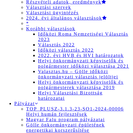
Részvételi adatok, eredmények
Választási szervek
Választási ügyintézés
2024. évi általános választások
*
Korábbi választások
Időközi Roma Nemzetiségi Választás
2023
Választás 2022
Időközi választás 2022
2022. évi HVB és HVI határozatok
Helyi önkormányzati képviselők és
polgármester időközi választása 2021
Valasztas.hu – Gölle időközi
önkormányzati választás jelöltjei
Helyi önkormányzati képviselők és
polgármesterek választása 2019
Helyi Választási Bizottság
határozatai
Pályázat
TOP_PLUSZ-3.1.3-23-SO1-2024-00006
Helyi humán fejlesztések
Magyar Falu program pályázatai
Gölle önkormányzati épületének
energetikai korszerűsítése