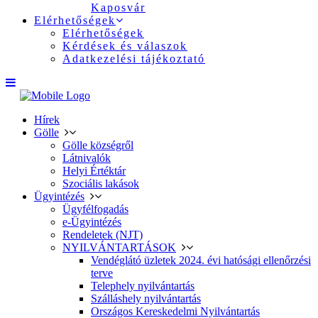
Kaposvár
Elérhetőségek
Elérhetőségek
Kérdések és válaszok
Adatkezelési tájékoztató
Hírek
Gölle
Gölle községről
Látnivalók
Helyi Értéktár
Szociális lakások
Ügyintézés
Ügyfélfogadás
e-Ügyintézés
Rendeletek (NJT)
NYILVÁNTARTÁSOK
Vendéglátó üzletek 2024. évi hatósági ellenőrzési
terve
Telephely nyilvántartás
Szálláshely nyilvántartás
Országos Kereskedelmi Nyilvántartás