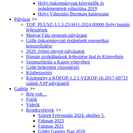
Helyi önkormányzati képviselők és
polgármesterek választása 2019
Helyi Választási Bizottság határozatai
Pályázat
TOP_PLUSZ-3.1.3-23-SO1-2024-00006 Helyi humán
fejlesztések
Magyar Falu program pályázatai
Gölle önkormányzati épületének energetikai
korszerűsítése
2020. évben elnyert pályázatok
Humán szolgáltatások fejlesztése Igal és Környékén
Szomszédolás a Kapos völgyében
Gölle belterületi vízrendezés
Közbeszerzés
Közlemény a KÖFOP-1.2.1-VEKOP-16-2017-00733
számú ASP pályázatról
Galéria
Rég volt…
Fotók
Videók
Rendezvények
Szüreti Felvonulás 2024. október 5.
Falunap 2023
Falunap 2021
Göllei Gasztro Nap 2020