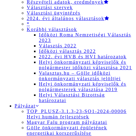
Részvételi adatok, eredmények
Választási szervek
Választási ügyintézés
2024. évi általános választások
*
Korábbi választások
Időközi Roma Nemzetiségi Választás
2023
Választás 2022
Időközi választás 2022
2022. évi HVB és HVI határozatok
Helyi önkormányzati képviselők és
polgármester időközi választása 2021
Valasztas.hu – Gölle időközi
önkormányzati választás jelöltjei
Helyi önkormányzati képviselők és
polgármesterek választása 2019
Helyi Választási Bizottság
határozatai
Pályázat
TOP_PLUSZ-3.1.3-23-SO1-2024-00006
Helyi humán fejlesztések
Magyar Falu program pályázatai
Gölle önkormányzati épületének
energetikai korszerűsítése