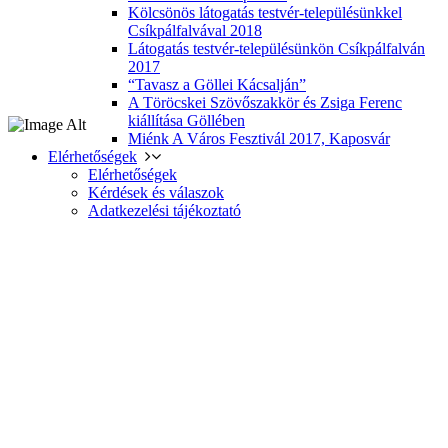
Kölcsönös látogatás testvér-településünkkel
Csíkpálfalvával 2018
Látogatás testvér-településünkön Csíkpálfalván
2017
“Tavasz a Göllei Kácsalján”
A Töröcskei Szövőszakkör és Zsiga Ferenc
kiállítása Göllében
Miénk A Város Fesztivál 2017, Kaposvár
Elérhetőségek
Elérhetőségek
Kérdések és válaszok
Adatkezelési tájékoztató