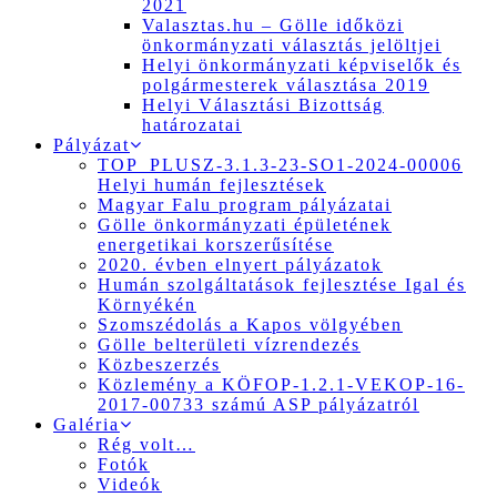
2021
Valasztas.hu – Gölle időközi
önkormányzati választás jelöltjei
Helyi önkormányzati képviselők és
polgármesterek választása 2019
Helyi Választási Bizottság
határozatai
Pályázat
TOP_PLUSZ-3.1.3-23-SO1-2024-00006
Helyi humán fejlesztések
Magyar Falu program pályázatai
Gölle önkormányzati épületének
energetikai korszerűsítése
2020. évben elnyert pályázatok
Humán szolgáltatások fejlesztése Igal és
Környékén
Szomszédolás a Kapos völgyében
Gölle belterületi vízrendezés
Közbeszerzés
Közlemény a KÖFOP-1.2.1-VEKOP-16-
2017-00733 számú ASP pályázatról
Galéria
Rég volt…
Fotók
Videók