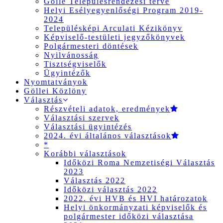
Gölle Településrendezési terve
Helyi Esélyegyenlőségi Program 2019-
2024
Településképi Arculati Kézikönyv
Képviselő-testületi jegyzőkönyvek
Polgármesteri döntések
Nyilvánosság
Tisztségviselők
Ügyintézők
Nyomtatványok
Göllei Közlöny
Választás
Részvételi adatok, eredmények
Választási szervek
Választási ügyintézés
2024. évi általános választások
*
Korábbi választások
Időközi Roma Nemzetiségi Választás
2023
Választás 2022
Időközi választás 2022
2022. évi HVB és HVI határozatok
Helyi önkormányzati képviselők és
polgármester időközi választása