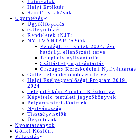
Látnivalók
Helyi Értéktár
Szociális lakások
Ügyintézés
Ügyfélfogadás
e-Ügyintézés
Rendeletek (NJT)
NYILVÁNTARTÁSOK
Vendéglátó üzletek 2024. évi
hatósági ellenőrzési terve
Telephely nyilvántartás
Szálláshely nyilvántartás
Országos Kereskedelmi Nyilvántartás
Gölle Településrendezési terve
Helyi Esélyegyenlőségi Program 2019-
2024
Településképi Arculati Kézikönyv
Képviselő-testületi jegyzőkönyvek
Polgármesteri döntések
Nyilvánosság
Tisztségviselők
Ügyintézők
Nyomtatványok
Göllei Közlöny
Választás