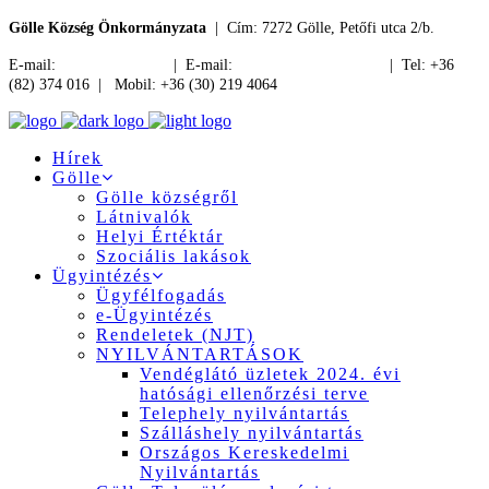
Gölle Község Önkormányzata
| Cím: 7272 Gölle, Petőfi utca 2/b.
E-mail:
jegyzo@golle.hu
| E-mail:
polgarmester@golle.hu
| Tel: +36
(82) 374 016 | Mobil: +36 (30) 219 4064
Hírek
Gölle
Gölle községről
Látnivalók
Helyi Értéktár
Szociális lakások
Ügyintézés
Ügyfélfogadás
e-Ügyintézés
Rendeletek (NJT)
NYILVÁNTARTÁSOK
Vendéglátó üzletek 2024. évi
hatósági ellenőrzési terve
Telephely nyilvántartás
Szálláshely nyilvántartás
Országos Kereskedelmi
Nyilvántartás