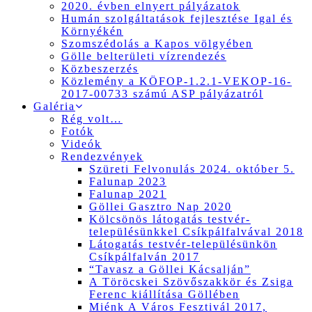
2020. évben elnyert pályázatok
Humán szolgáltatások fejlesztése Igal és
Környékén
Szomszédolás a Kapos völgyében
Gölle belterületi vízrendezés
Közbeszerzés
Közlemény a KÖFOP-1.2.1-VEKOP-16-
2017-00733 számú ASP pályázatról
Galéria
Rég volt…
Fotók
Videók
Rendezvények
Szüreti Felvonulás 2024. október 5.
Falunap 2023
Falunap 2021
Göllei Gasztro Nap 2020
Kölcsönös látogatás testvér-
településünkkel Csíkpálfalvával 2018
Látogatás testvér-településünkön
Csíkpálfalván 2017
“Tavasz a Göllei Kácsalján”
A Töröcskei Szövőszakkör és Zsiga
Ferenc kiállítása Göllében
Miénk A Város Fesztivál 2017,