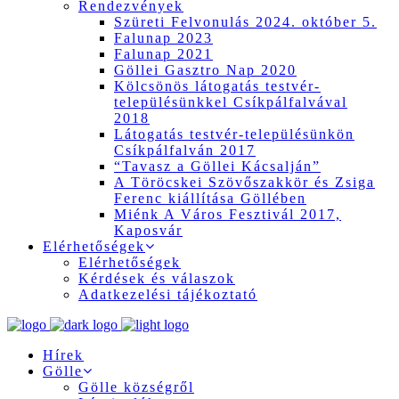
Rendezvények
Szüreti Felvonulás 2024. október 5.
Falunap 2023
Falunap 2021
Göllei Gasztro Nap 2020
Kölcsönös látogatás testvér-
településünkkel Csíkpálfalvával
2018
Látogatás testvér-településünkön
Csíkpálfalván 2017
“Tavasz a Göllei Kácsalján”
A Töröcskei Szövőszakkör és Zsiga
Ferenc kiállítása Göllében
Miénk A Város Fesztivál 2017,
Kaposvár
Elérhetőségek
Elérhetőségek
Kérdések és válaszok
Adatkezelési tájékoztató
Hírek
Gölle
Gölle községről