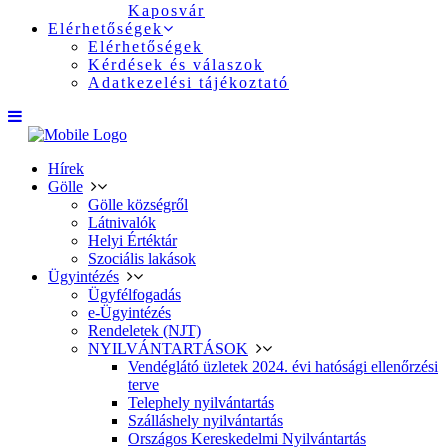
Kaposvár
Elérhetőségek
Elérhetőségek
Kérdések és válaszok
Adatkezelési tájékoztató
Hírek
Gölle
Gölle községről
Látnivalók
Helyi Értéktár
Szociális lakások
Ügyintézés
Ügyfélfogadás
e-Ügyintézés
Rendeletek (NJT)
NYILVÁNTARTÁSOK
Vendéglátó üzletek 2024. évi hatósági ellenőrzési
terve
Telephely nyilvántartás
Szálláshely nyilvántartás
Országos Kereskedelmi Nyilvántartás