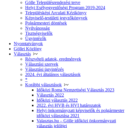
Gölle Településrendezési terve
Helyi Esélyegyenlőségi Program 2019-2024
Településképi Arculati Kézikönyv
Képviselő-testületi jegyzőkönyvek
Polgármesteri döntések
Nyilvánosság
Tisztségviselők
Ügyintézők
Nyomtatványok
Göllei Közlöny
Választás
Részvételi adatok, eredmények
Választási szervek
Választási ügyintézés
2024. évi általános választások
*
Korábbi választások
Időközi Roma Nemzetiségi Választás 2023
Választás 2022
Időközi választás 2022
2022. évi HVB és HVI határozatok
Helyi önkormányzati képviselők és polgármester
időközi választása 2021
Valasztas.hu – Gölle időközi önkormányzati
választás jelöltjei