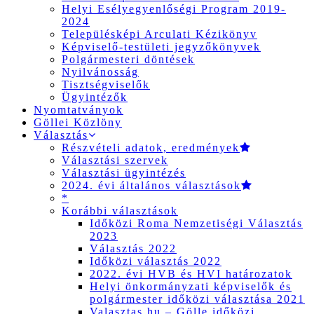
Helyi Esélyegyenlőségi Program 2019-
2024
Településképi Arculati Kézikönyv
Képviselő-testületi jegyzőkönyvek
Polgármesteri döntések
Nyilvánosság
Tisztségviselők
Ügyintézők
Nyomtatványok
Göllei Közlöny
Választás
Részvételi adatok, eredmények
Választási szervek
Választási ügyintézés
2024. évi általános választások
*
Korábbi választások
Időközi Roma Nemzetiségi Választás
2023
Választás 2022
Időközi választás 2022
2022. évi HVB és HVI határozatok
Helyi önkormányzati képviselők és
polgármester időközi választása 2021
Valasztas.hu – Gölle időközi