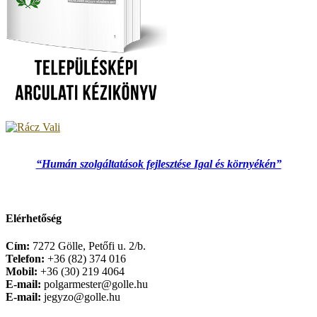
“Humán szolgáltatások fejlesztése Igal és környékén”
Elérhetőség
Cím:
7272 Gölle, Petőfi u. 2/b.
Telefon:
+36 (82) 374 016
Mobil:
+36 (30) 219 4064
E-mail:
polgarmester@golle.hu
E-mail:
jegyzo@golle.hu