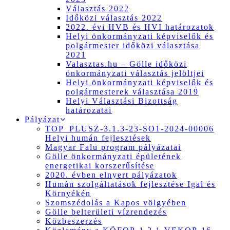
Választás 2022
Időközi választás 2022
2022. évi HVB és HVI határozatok
Helyi önkormányzati képviselők és
polgármester időközi választása
2021
Valasztas.hu – Gölle időközi
önkormányzati választás jelöltjei
Helyi önkormányzati képviselők és
polgármesterek választása 2019
Helyi Választási Bizottság
határozatai
Pályázat
TOP_PLUSZ-3.1.3-23-SO1-2024-00006
Helyi humán fejlesztések
Magyar Falu program pályázatai
Gölle önkormányzati épületének
energetikai korszerűsítése
2020. évben elnyert pályázatok
Humán szolgáltatások fejlesztése Igal és
Környékén
Szomszédolás a Kapos völgyében
Gölle belterületi vízrendezés
Közbeszerzés