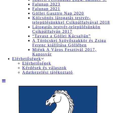
Falunap 2023
Falunap 2021
Göllei Gasztro Nap 2020
Kölcsönös látogatás testvér-
településünkkel Csíkpálfalvával 2018
Látogatás testvér-településünkön
Csíkpálfalván 2017
“Tavasz a Göllei Kácsalján”
A Töröcskei Szövőszakkör és Zsiga
Ferenc kiállítása Göllében
Miénk A Város Fesztivál 2017,
Kaposvár
Elérhetőségek
Elérhetőségek
Kérdések és válaszok
Adatkezelési tájékoztató