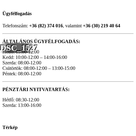
Ügyfélfogadás
Telefonszám:
+36 (82) 374 016
, valamint
+36 (30) 219 40 64
ÁLTALÁNOS ÜGYFÉLFOGADÁS:
DSC_1527
Hétfő: 09:00-12:00
Kedd: 10:00-12:00 – 14:00-16:00
Szerda: 08:00-12:00
Csütörtök: 08:00-12:00 – 13:00-15:00
Péntek: 08:00-12:00
PÉNZTÁRI NYITVATARTÁS:
Hétfő: 08:30-12:00
Szerda: 13:00-16:00
Térkép