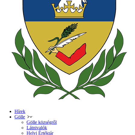
Hírek
Gölle
Gölle községről
Látnivalók
Helyi Értéktár