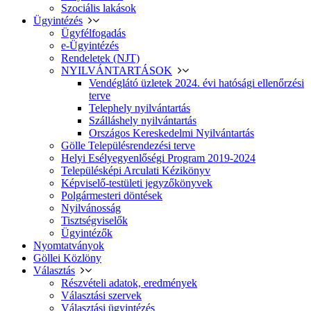
Szociális lakások
Ügyintézés
Ügyfélfogadás
e-Ügyintézés
Rendeletek (NJT)
NYILVÁNTARTÁSOK
Vendéglátó üzletek 2024. évi hatósági ellenőrzési
terve
Telephely nyilvántartás
Szálláshely nyilvántartás
Országos Kereskedelmi Nyilvántartás
Gölle Településrendezési terve
Helyi Esélyegyenlőségi Program 2019-2024
Településképi Arculati Kézikönyv
Képviselő-testületi jegyzőkönyvek
Polgármesteri döntések
Nyilvánosság
Tisztségviselők
Ügyintézők
Nyomtatványok
Göllei Közlöny
Választás
Részvételi adatok, eredmények
Választási szervek
Választási ügyintézés