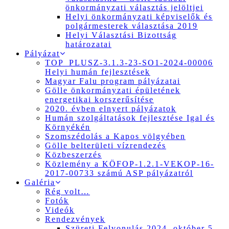
önkormányzati választás jelöltjei
Helyi önkormányzati képviselők és
polgármesterek választása 2019
Helyi Választási Bizottság
határozatai
Pályázat
TOP_PLUSZ-3.1.3-23-SO1-2024-00006
Helyi humán fejlesztések
Magyar Falu program pályázatai
Gölle önkormányzati épületének
energetikai korszerűsítése
2020. évben elnyert pályázatok
Humán szolgáltatások fejlesztése Igal és
Környékén
Szomszédolás a Kapos völgyében
Gölle belterületi vízrendezés
Közbeszerzés
Közlemény a KÖFOP-1.2.1-VEKOP-16-
2017-00733 számú ASP pályázatról
Galéria
Rég volt…
Fotók
Videók
Rendezvények
Szüreti Felvonulás 2024. október 5.