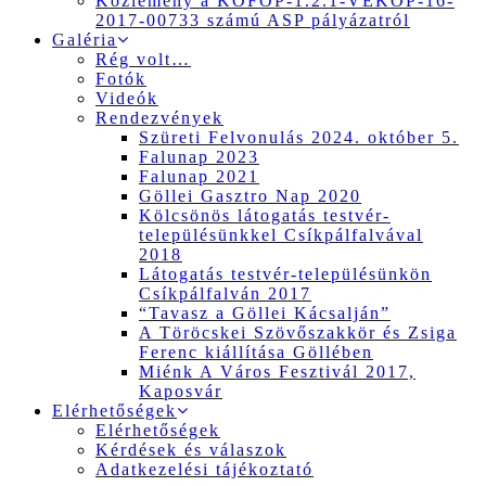
Közlemény a KÖFOP-1.2.1-VEKOP-16-
2017-00733 számú ASP pályázatról
Galéria
Rég volt…
Fotók
Videók
Rendezvények
Szüreti Felvonulás 2024. október 5.
Falunap 2023
Falunap 2021
Göllei Gasztro Nap 2020
Kölcsönös látogatás testvér-
településünkkel Csíkpálfalvával
2018
Látogatás testvér-településünkön
Csíkpálfalván 2017
“Tavasz a Göllei Kácsalján”
A Töröcskei Szövőszakkör és Zsiga
Ferenc kiállítása Göllében
Miénk A Város Fesztivál 2017,
Kaposvár
Elérhetőségek
Elérhetőségek
Kérdések és válaszok
Adatkezelési tájékoztató