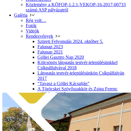
Közlemény a KÖFOP-1.2.1-VEKOP-16-2017-00733
számú ASP pályázatról
Galéria
Rég volt…
Fotók
Videók
Rendezvények
Szüreti Felvonulás 2024. október 5.
Falunap 2023
Falunap 2021
Göllei Gasztro Nap 2020
Kölcsönös látogatás testvér-településünkkel
Csíkpálfalvával 2018
Látogatás testvér-településünkön Csíkpálfalván
2017
“Tavasz a Göllei Kácsalján”
A Töröcskei Szövőszakkör és Zsiga Ferenc
kiállítása Göllében
Miénk A Város Fesztivál 2017, Kaposvár
Elérhetőségek
Elérhetőségek
Kérdések és válaszok
Adatkezelési tájékoztató