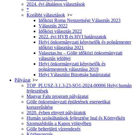
2024. évi általános választások
*
Korábbi választások
Időközi Roma Nemzetiségi Választás 2023
Választás 2022
Időközi választás 2022
2022. évi HVB és HVI határozatok
Helyi önkormányzati képviselők és polgármester
időközi választása 2021
Valasztas.hu – Gölle időközi önkormányzati
választás jelöltjei
Helyi önkormányzati képviselők és
polgármesterek választása 2019
Helyi Választási Bizottság határozatai
Pályázat
TOP_PLUSZ-3.1.3-23-SO1-2024-00006 Helyi humán
fejlesztések
Magyar Falu program pályázatai
Gölle önkormányzati épületének energetikai
korszerűsítése
2020. évben elnyert pályázatok
Humán szolgáltatások fejlesztése Igal és Környékén
Szomszédolás a Kapos völgyében
Gölle belterületi vízrendezés
Közbeszerzés