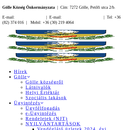
Gölle Község Önkormányzata
| Cím: 7272 Gölle, Petőfi utca 2/b.
E-mail:
jegyzo@golle.hu
| E-mail:
polgarmester@golle.hu
| Tel: +36
(82) 374 016 | Mobil: +36 (30) 219 4064
Hírek
Gölle
Gölle községről
Látnivalók
Helyi Értéktár
Szociális lakások
Ügyintézés
Ügyfélfogadás
e-Ügyintézés
Rendeletek (NJT)
NYILVÁNTARTÁSOK
Vendéglátó üzletek 2024. évi