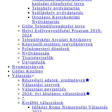
hatósági ellenőrzési terve
Telephely nyilvántartás
Szálláshely nyilvántartás
Országos Kereskedelmi
Nyilvántartás
Gölle Településrendezési terve
Helyi Esélyegyenlőségi Program 2019-
2024
Településképi Arculati Kézikönyv
Képviselő-testületi jegyzőkönyvek
Polgármesteri döntések
Nyilvánosság
Tisztségviselők
Ügyintézők
Nyomtatványok
Göllei Közlöny
Választás
Részvételi adatok, eredmények
Választási szervek
Választási ügyintézés
2024. évi általános választások
*
Korábbi választások
Időközi Roma Nemzetiségi Választás
2023