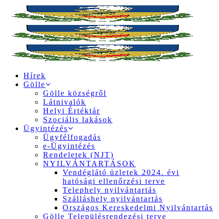
Hírek
Gölle
Gölle községről
Látnivalók
Helyi Értéktár
Szociális lakások
Ügyintézés
Ügyfélfogadás
e-Ügyintézés
Rendeletek (NJT)
NYILVÁNTARTÁSOK
Vendéglátó üzletek 2024. évi
hatósági ellenőrzési terve
Telephely nyilvántartás
Szálláshely nyilvántartás
Országos Kereskedelmi Nyilvántartás
Gölle Településrendezési terve