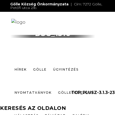
Gölle Község Önkormányzata
| Cím: 7272 Gölle,
Petőfi utca 2/b.
E-mail:
jegyzo@golle.hu
| E-mail:
polgarmester@golle.hu
| Tel: +36 (82) 374 016 |
Mobil: +36 (30) 219 4064
HÍREK
GÖLLE
ÜGYINTÉZÉS
DSC_1510
NYOMTATVÁNYOK
GÖLLEI KÖZLÖNY
VÁLASZTÁS
PÁLYÁZAT
GALÉRIA
HÍREK
GÖLLE
ÜGYINTÉZÉS
ELÉRHETŐSÉGEK
TOP_PLUSZ-3.1.3-23
NYOMTATVÁNYOK
GÖLLEI KÖZLÖNY
KERESÉS AZ OLDALON