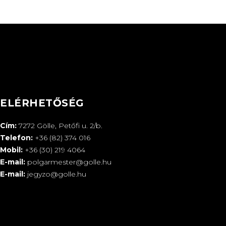
ELÉRHETŐSÉG
Cím:
7272 Gölle, Petőfi u. 2/b.
Telefon:
+36 (82) 374 016
Mobil:
+36 (30) 219 4064
E-mail:
polgarmester@golle.hu
E-mail:
jegyzo@golle.hu