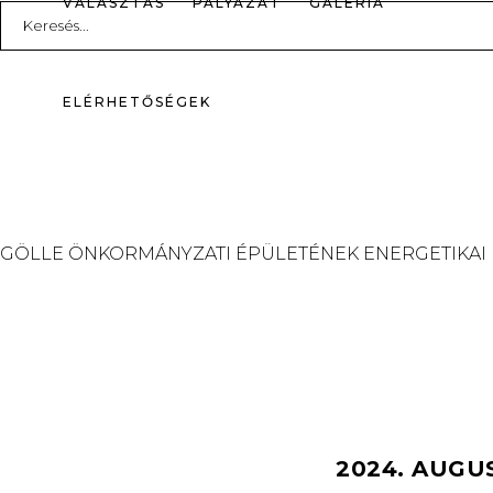
VÁLASZTÁS
PÁLYÁZAT
GALÉRIA
Search
for:
ELÉRHETŐSÉGEK
GÖLLE ÖNKORMÁNYZATI ÉPÜLETÉNEK ENERGETIKAI
2024. AUGU