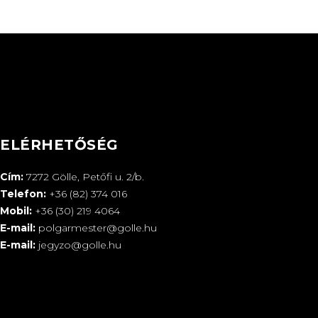
ELÉRHETŐSÉG
Cím:
7272 Gölle, Petőfi u. 2/b.
Telefon:
+36 (82) 374 016
Mobil:
+36 (30) 219 4064
E-mail:
polgarmester@golle.hu
E-mail:
jegyzo@golle.hu