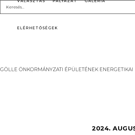
VÁLASZTÁS
PÁLYÁZAT
GALÉRIA
Search
for:
ELÉRHETŐSÉGEK
GÖLLE ÖNKORMÁNYZATI ÉPÜLETÉNEK ENERGETIKAI
2024. AUGU