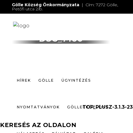
Gölle Község Önkormányzata
| Cím: 7272 Gölle,
Petőfi utca 2/b.
E-mail:
jegyzo@golle.hu
| E-mail:
polgarmester@golle.hu
| Tel: +36 (82) 374 016 |
Mobil: +36 (30) 219 4064
HÍREK
GÖLLE
ÜGYINTÉZÉS
DSC_1460
NYOMTATVÁNYOK
GÖLLEI KÖZLÖNY
VÁLASZTÁS
PÁLYÁZAT
GALÉRIA
HÍREK
GÖLLE
ÜGYINTÉZÉS
ELÉRHETŐSÉGEK
TOP_PLUSZ-3.1.3-23
NYOMTATVÁNYOK
GÖLLEI KÖZLÖNY
KERESÉS AZ OLDALON