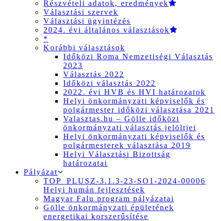
Részvételi adatok, eredmények
Választási szervek
Választási ügyintézés
2024. évi általános választások
*
Korábbi választások
Időközi Roma Nemzetiségi Választás
2023
Választás 2022
Időközi választás 2022
2022. évi HVB és HVI határozatok
Helyi önkormányzati képviselők és
polgármester időközi választása 2021
Valasztas.hu – Gölle időközi
önkormányzati választás jelöltjei
Helyi önkormányzati képviselők és
polgármesterek választása 2019
Helyi Választási Bizottság
határozatai
Pályázat
TOP_PLUSZ-3.1.3-23-SO1-2024-00006
Helyi humán fejlesztések
Magyar Falu program pályázatai
Gölle önkormányzati épületének
energetikai korszerűsítése