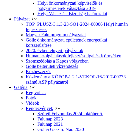
Helyi önkormányzati képviselők és
polgármesterek választása 2019
Helyi Választási Bizottság határozatai
Pályázat
TOP_PLUSZ-3.1.3-23-SO1-2024-00006 Helyi humán
fejlesztések
Magyar Falu program pályázatai
Gölle önkormányzati épületének energetikai
korszerűsítése
2020. évben elnyert pályázatok
Humán szolgáltatások fejlesztése Igal és Környékén
Szomszédolás a Kapos völgyében
Gölle belterületi vízrendezés
Közbeszerzés
Közlemény a KÖFOP-1.2.1-VEKOP-16-2017-00733
számú ASP pályázatról
Galéria
Rég volt…
Fotók
Videók
Rendezvények
Szüreti Felvonulás 2024. október 5.
Falunap 2023
Falunap 2021
Göllei Gasztro Nap 2020