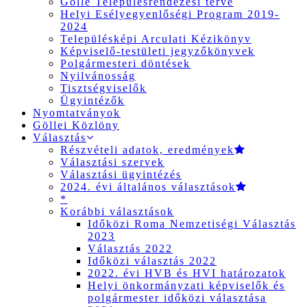
Gölle Településrendezési terve
Helyi Esélyegyenlőségi Program 2019-
2024
Településképi Arculati Kézikönyv
Képviselő-testületi jegyzőkönyvek
Polgármesteri döntések
Nyilvánosság
Tisztségviselők
Ügyintézők
Nyomtatványok
Göllei Közlöny
Választás
Részvételi adatok, eredmények
Választási szervek
Választási ügyintézés
2024. évi általános választások
*
Korábbi választások
Időközi Roma Nemzetiségi Választás
2023
Választás 2022
Időközi választás 2022
2022. évi HVB és HVI határozatok
Helyi önkormányzati képviselők és
polgármester időközi választása