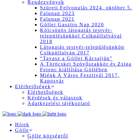
Rendezvények
Szüreti Felvonulás 2024. október 5.
Falunap 2023
Falunap 2021
Göllei Gasztro Nap 2020
Kölcsönös látogatás testvér-
településünkkel Csíkpálfalvával
2018
Látogatás testvér-településünkön
Csíkpálfalván 2017
“Tavasz a Göllei Kácsalján”
A Töröcskei Szövőszakkör és Zsiga
Ferenc kiállítása Göllében
Miénk A Város Fesztivál 2017,
Kaposvár
Elérhetőségek
Elérhetőségek
Kérdések és válaszok
Adatkezelési tájékoztató
Hírek
Gölle
Gölle községről