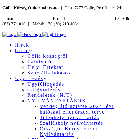
Gölle Község Önkormányzata
| Cím: 7272 Gölle, Petőfi utca 2/b.
E-mail:
jegyzo@golle.hu
| E-mail:
polgarmester@golle.hu
| Tel: +36
(82) 374 016 | Mobil: +36 (30) 219 4064
Hírek
Gölle
Gölle községről
Látnivalók
Helyi Értéktár
Szociális lakások
Ügyintézés
Ügyfélfogadás
e-Ügyintézés
Rendeletek (NJT)
NYILVÁNTARTÁSOK
Vendéglátó üzletek 2024. évi
hatósági ellenőrzési terve
Telephely nyilvántartás
Szálláshely nyilvántartás
Országos Kereskedelmi
Nyilvántartás