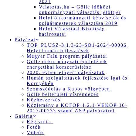
2021
Valasztas.hu – Gölle időközi
önkormányzati választás jelöltjei
Helyi önkormányzati képviselők és
polgármesterek választása 2019
Helyi Választási Bizottság
határozatai
Pályázat
TOP_PLUSZ-3.1.3-23-SO1-2024-00006
Helyi humán fejlesztések
Magyar Falu program pályázatai
Gölle önkormányzati épületének
energetikai korszerűsítése
2020. évben elnyert pályázatok
Humán szolgáltatások fejlesztése Igal és
Környékén
Szomszédolás a Kapos völgyében
Gölle belterületi vízrendezés
Közbeszerzés
Közlemény a KÖFOP-1.2.1-VEKOP-16-
2017-00733 számú ASP pályázatról
Galéria
Rég volt…
Fotók
Videók