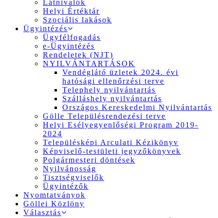
Látnivalók
Helyi Értéktár
Szociális lakások
Ügyintézés
Ügyfélfogadás
e-Ügyintézés
Rendeletek (NJT)
NYILVÁNTARTÁSOK
Vendéglátó üzletek 2024. évi
hatósági ellenőrzési terve
Telephely nyilvántartás
Szálláshely nyilvántartás
Országos Kereskedelmi Nyilvántartás
Gölle Településrendezési terve
Helyi Esélyegyenlőségi Program 2019-
2024
Településképi Arculati Kézikönyv
Képviselő-testületi jegyzőkönyvek
Polgármesteri döntések
Nyilvánosság
Tisztségviselők
Ügyintézők
Nyomtatványok
Göllei Közlöny
Választás