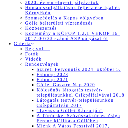
2020. évben elnyert pályázatok
Humán szolgáltatások fejlesztése Igal és
Környékén
Szomszédolás a Kapos völgyében
Gölle belterületi vízrendezés
Közbeszerzés
Közlemény a KÖFOP-1.2.1-VEKOP-16-
2017-00733 számú ASP pályázatról
Galéria
Rég volt…
Fotók
Videók
Rendezvények
Szüreti Felvonulás 2024. október 5.
Falunap 2023
Falunap 2021
Göllei Gasztro Nap 2020
Kölcsönös látogatás testvér-
településünkkel Csíkpálfalvával 2018
Látogatás testvér-településünkön
Csíkpálfalván 2017
“Tavasz a Göllei Kácsalján”
A Töröcskei Szövőszakkör és Zsiga
Ferenc kiállítása Göllében
Miénk A Város Fesztivál 2017,