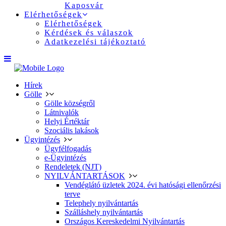
Kaposvár
Elérhetőségek
Elérhetőségek
Kérdések és válaszok
Adatkezelési tájékoztató
Hírek
Gölle
Gölle községről
Látnivalók
Helyi Értéktár
Szociális lakások
Ügyintézés
Ügyfélfogadás
e-Ügyintézés
Rendeletek (NJT)
NYILVÁNTARTÁSOK
Vendéglátó üzletek 2024. évi hatósági ellenőrzési
terve
Telephely nyilvántartás
Szálláshely nyilvántartás
Országos Kereskedelmi Nyilvántartás