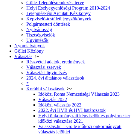
Gölle Településrendezési terve
Helyi Esélyegyenlőségi Program 2019-2024
Településképi Arculati Kézikönyv
Képviselő-testületi jegyzőkönyvek
Polgármesteri döntések
Nyilvánosság
Tisztségviselők
Ügyintézők
Nyomtatványok
Göllei Közlöny
Választás
Részvételi adatok, eredmények
Választási szervek
Választási ügyintézés
2024. évi általános választások
*
Korábbi választások
Időközi Roma Nemzetiségi Választás 2023
Választás 2022
Időközi választás 2022
2022. évi HVB és HVI határozatok
Helyi önkormányzati képviselők és polgármester
időközi választása 2021
Valasztas.hu – Gölle időközi önkormányzati
választás jelöltjei