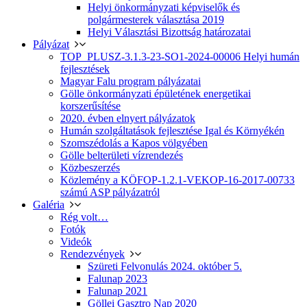
Helyi önkormányzati képviselők és
polgármesterek választása 2019
Helyi Választási Bizottság határozatai
Pályázat
TOP_PLUSZ-3.1.3-23-SO1-2024-00006 Helyi humán
fejlesztések
Magyar Falu program pályázatai
Gölle önkormányzati épületének energetikai
korszerűsítése
2020. évben elnyert pályázatok
Humán szolgáltatások fejlesztése Igal és Környékén
Szomszédolás a Kapos völgyében
Gölle belterületi vízrendezés
Közbeszerzés
Közlemény a KÖFOP-1.2.1-VEKOP-16-2017-00733
számú ASP pályázatról
Galéria
Rég volt…
Fotók
Videók
Rendezvények
Szüreti Felvonulás 2024. október 5.
Falunap 2023
Falunap 2021
Göllei Gasztro Nap 2020