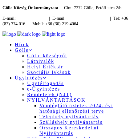
Gölle Község Önkormányzata
| Cím: 7272 Gölle, Petőfi utca 2/b.
E-mail:
jegyzo@golle.hu
| E-mail:
polgarmester@golle.hu
| Tel: +36
(82) 374 016 | Mobil: +36 (30) 219 4064
Hírek
Gölle
Gölle községről
Látnivalók
Helyi Értéktár
Szociális lakások
Ügyintézés
Ügyfélfogadás
e-Ügyintézés
Rendeletek (NJT)
NYILVÁNTARTÁSOK
Vendéglátó üzletek 2024. évi
hatósági ellenőrzési terve
Telephely nyilvántartás
Szálláshely nyilvántartás
Országos Kereskedelmi
Nyilvántartás