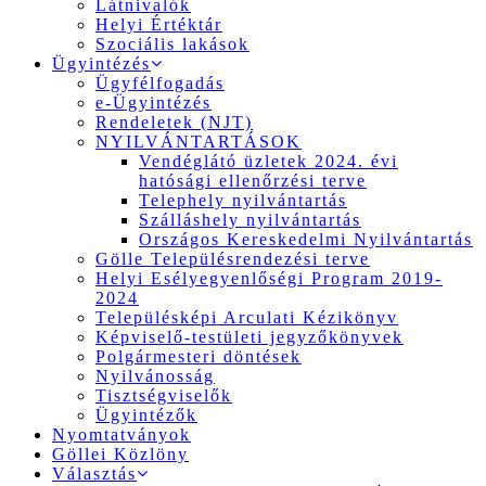
Látnivalók
Helyi Értéktár
Szociális lakások
Ügyintézés
Ügyfélfogadás
e-Ügyintézés
Rendeletek (NJT)
NYILVÁNTARTÁSOK
Vendéglátó üzletek 2024. évi
hatósági ellenőrzési terve
Telephely nyilvántartás
Szálláshely nyilvántartás
Országos Kereskedelmi Nyilvántartás
Gölle Településrendezési terve
Helyi Esélyegyenlőségi Program 2019-
2024
Településképi Arculati Kézikönyv
Képviselő-testületi jegyzőkönyvek
Polgármesteri döntések
Nyilvánosság
Tisztségviselők
Ügyintézők
Nyomtatványok
Göllei Közlöny
Választás