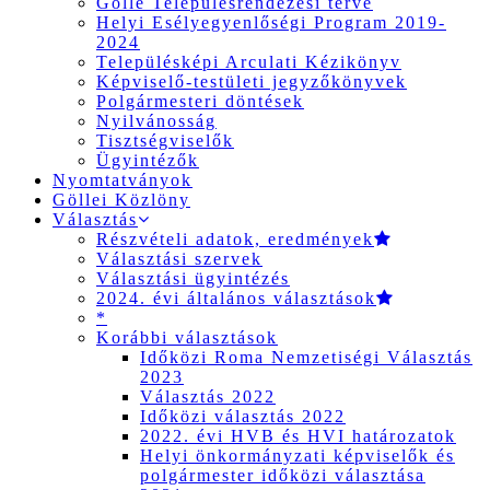
Gölle Településrendezési terve
Helyi Esélyegyenlőségi Program 2019-
2024
Településképi Arculati Kézikönyv
Képviselő-testületi jegyzőkönyvek
Polgármesteri döntések
Nyilvánosság
Tisztségviselők
Ügyintézők
Nyomtatványok
Göllei Közlöny
Választás
Részvételi adatok, eredmények
Választási szervek
Választási ügyintézés
2024. évi általános választások
*
Korábbi választások
Időközi Roma Nemzetiségi Választás
2023
Választás 2022
Időközi választás 2022
2022. évi HVB és HVI határozatok
Helyi önkormányzati képviselők és
polgármester időközi választása