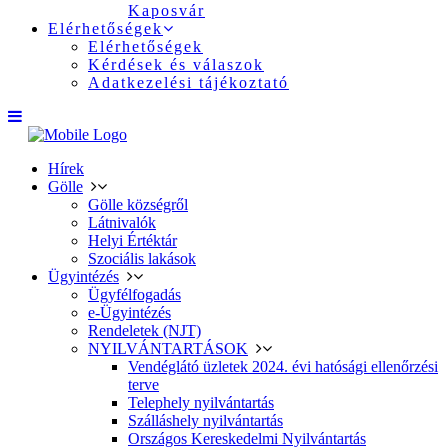
Kaposvár
Elérhetőségek
Elérhetőségek
Kérdések és válaszok
Adatkezelési tájékoztató
Hírek
Gölle
Gölle községről
Látnivalók
Helyi Értéktár
Szociális lakások
Ügyintézés
Ügyfélfogadás
e-Ügyintézés
Rendeletek (NJT)
NYILVÁNTARTÁSOK
Vendéglátó üzletek 2024. évi hatósági ellenőrzési
terve
Telephely nyilvántartás
Szálláshely nyilvántartás
Országos Kereskedelmi Nyilvántartás