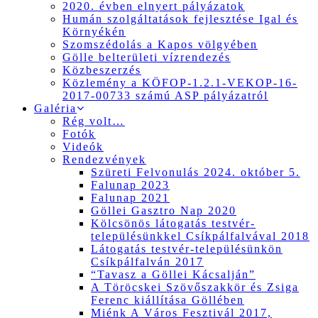
2020. évben elnyert pályázatok
Humán szolgáltatások fejlesztése Igal és
Környékén
Szomszédolás a Kapos völgyében
Gölle belterületi vízrendezés
Közbeszerzés
Közlemény a KÖFOP-1.2.1-VEKOP-16-
2017-00733 számú ASP pályázatról
Galéria
Rég volt…
Fotók
Videók
Rendezvények
Szüreti Felvonulás 2024. október 5.
Falunap 2023
Falunap 2021
Göllei Gasztro Nap 2020
Kölcsönös látogatás testvér-
településünkkel Csíkpálfalvával 2018
Látogatás testvér-településünkön
Csíkpálfalván 2017
“Tavasz a Göllei Kácsalján”
A Töröcskei Szövőszakkör és Zsiga
Ferenc kiállítása Göllében
Miénk A Város Fesztivál 2017,