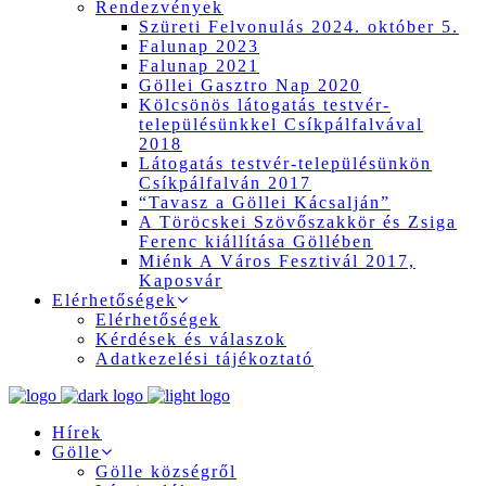
Rendezvények
Szüreti Felvonulás 2024. október 5.
Falunap 2023
Falunap 2021
Göllei Gasztro Nap 2020
Kölcsönös látogatás testvér-
településünkkel Csíkpálfalvával
2018
Látogatás testvér-településünkön
Csíkpálfalván 2017
“Tavasz a Göllei Kácsalján”
A Töröcskei Szövőszakkör és Zsiga
Ferenc kiállítása Göllében
Miénk A Város Fesztivál 2017,
Kaposvár
Elérhetőségek
Elérhetőségek
Kérdések és válaszok
Adatkezelési tájékoztató
Hírek
Gölle
Gölle községről