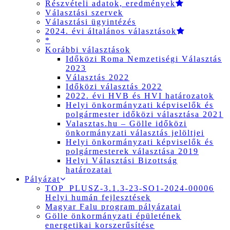
Részvételi adatok, eredmények
Választási szervek
Választási ügyintézés
2024. évi általános választások
*
Korábbi választások
Időközi Roma Nemzetiségi Választás
2023
Választás 2022
Időközi választás 2022
2022. évi HVB és HVI határozatok
Helyi önkormányzati képviselők és
polgármester időközi választása 2021
Valasztas.hu – Gölle időközi
önkormányzati választás jelöltjei
Helyi önkormányzati képviselők és
polgármesterek választása 2019
Helyi Választási Bizottság
határozatai
Pályázat
TOP_PLUSZ-3.1.3-23-SO1-2024-00006
Helyi humán fejlesztések
Magyar Falu program pályázatai
Gölle önkormányzati épületének
energetikai korszerűsítése