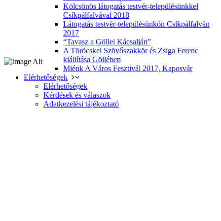
Kölcsönös látogatás testvér-településünkkel
Csíkpálfalvával 2018
Látogatás testvér-településünkön Csíkpálfalván
2017
“Tavasz a Göllei Kácsalján”
A Töröcskei Szövőszakkör és Zsiga Ferenc
kiállítása Göllében
Miénk A Város Fesztivál 2017, Kaposvár
Elérhetőségek
Elérhetőségek
Kérdések és válaszok
Adatkezelési tájékoztató