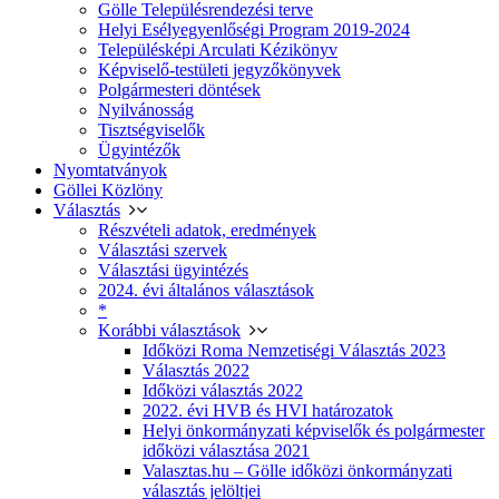
Gölle Településrendezési terve
Helyi Esélyegyenlőségi Program 2019-2024
Településképi Arculati Kézikönyv
Képviselő-testületi jegyzőkönyvek
Polgármesteri döntések
Nyilvánosság
Tisztségviselők
Ügyintézők
Nyomtatványok
Göllei Közlöny
Választás
Részvételi adatok, eredmények
Választási szervek
Választási ügyintézés
2024. évi általános választások
*
Korábbi választások
Időközi Roma Nemzetiségi Választás 2023
Választás 2022
Időközi választás 2022
2022. évi HVB és HVI határozatok
Helyi önkormányzati képviselők és polgármester
időközi választása 2021
Valasztas.hu – Gölle időközi önkormányzati
választás jelöltjei