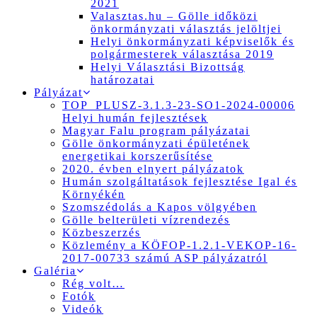
2021
Valasztas.hu – Gölle időközi
önkormányzati választás jelöltjei
Helyi önkormányzati képviselők és
polgármesterek választása 2019
Helyi Választási Bizottság
határozatai
Pályázat
TOP_PLUSZ-3.1.3-23-SO1-2024-00006
Helyi humán fejlesztések
Magyar Falu program pályázatai
Gölle önkormányzati épületének
energetikai korszerűsítése
2020. évben elnyert pályázatok
Humán szolgáltatások fejlesztése Igal és
Környékén
Szomszédolás a Kapos völgyében
Gölle belterületi vízrendezés
Közbeszerzés
Közlemény a KÖFOP-1.2.1-VEKOP-16-
2017-00733 számú ASP pályázatról
Galéria
Rég volt…
Fotók
Videók