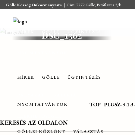
Gölle Község Önkormányzata
| Cím: 7272 Gölle, Petőfi utca 2/b.
E-mail:
jegyzo@golle.hu
| E-mail:
polgarmester@golle.hu
| Tel: +36
(82) 374 016 | Mobil: +36 (30) 219 4064
HÍREK
GÖLLE
ÜGYINTÉZÉS
DSC_1362
NYOMTATVÁNYOK
GÖLLEI KÖZLÖNY
VÁLASZTÁS
HÍREK
GÖLLE
ÜGYINTÉZÉS
PÁLYÁZAT
GALÉRIA
TOP_PLUSZ-3.1.3-2
NYOMTATVÁNYOK
ELÉRHETŐSÉGEK
KERESÉS AZ OLDALON
GÖLLEI KÖZLÖNY
VÁLASZTÁS
Search