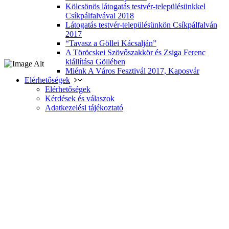
Kölcsönös látogatás testvér-településünkkel
Csíkpálfalvával 2018
Látogatás testvér-településünkön Csíkpálfalván
2017
“Tavasz a Göllei Kácsalján”
A Töröcskei Szövőszakkör és Zsiga Ferenc
kiállítása Göllében
Miénk A Város Fesztivál 2017, Kaposvár
Elérhetőségek
Elérhetőségek
Kérdések és válaszok
Adatkezelési tájékoztató