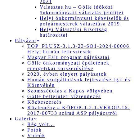
2021
Valasztas.hu – Gölle időközi
önkormányzati választás jelöltjei
Helyi önkormányzati képviselők és
polgármesterek választása 2019
Helyi Választási Bizottság
határozatai
Pályázat
TOP_PLUSZ-3.1.3-23-SO1-2024-00006
Helyi humán fejlesztések
Magyar Falu program pályázatai
Gölle önkormányzati épületének
energetikai korszerűsítése
2020. évben elnyert pályázatok
Humán szolgáltatások fejlesztése Igal és
Környékén
Szomszédolás a Kapos völgyében
Gölle belterületi vízrendezés
Közbeszerzés
Közlemény a KÖFOP-1.2.1-VEKOP-16-
2017-00733 számú ASP pályázatról
Galéria
Rég volt…
Fotók
Videók