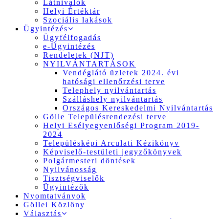
Látnivalók
Helyi Értéktár
Szociális lakások
Ügyintézés
Ügyfélfogadás
e-Ügyintézés
Rendeletek (NJT)
NYILVÁNTARTÁSOK
Vendéglátó üzletek 2024. évi
hatósági ellenőrzési terve
Telephely nyilvántartás
Szálláshely nyilvántartás
Országos Kereskedelmi Nyilvántartás
Gölle Településrendezési terve
Helyi Esélyegyenlőségi Program 2019-
2024
Településképi Arculati Kézikönyv
Képviselő-testületi jegyzőkönyvek
Polgármesteri döntések
Nyilvánosság
Tisztségviselők
Ügyintézők
Nyomtatványok
Göllei Közlöny
Választás