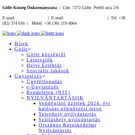
Gölle Község Önkormányzata
| Cím: 7272 Gölle, Petőfi utca 2/b.
E-mail:
jegyzo@golle.hu
| E-mail:
polgarmester@golle.hu
| Tel: +36
(82) 374 016 | Mobil: +36 (30) 219 4064
Hírek
Gölle
Gölle községről
Látnivalók
Helyi Értéktár
Szociális lakások
Ügyintézés
Ügyfélfogadás
e-Ügyintézés
Rendeletek (NJT)
NYILVÁNTARTÁSOK
Vendéglátó üzletek 2024. évi
hatósági ellenőrzési terve
Telephely nyilvántartás
Szálláshely nyilvántartás
Országos Kereskedelmi
Nyilvántartás