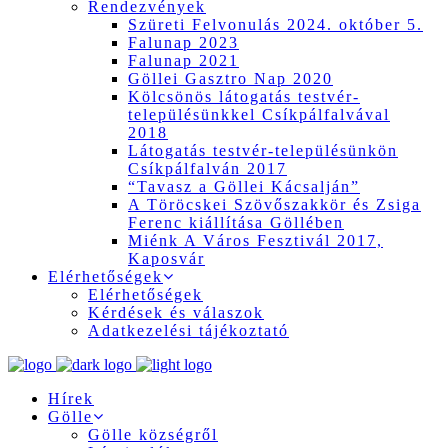
Rendezvények
Szüreti Felvonulás 2024. október 5.
Falunap 2023
Falunap 2021
Göllei Gasztro Nap 2020
Kölcsönös látogatás testvér-
településünkkel Csíkpálfalvával
2018
Látogatás testvér-településünkön
Csíkpálfalván 2017
“Tavasz a Göllei Kácsalján”
A Töröcskei Szövőszakkör és Zsiga
Ferenc kiállítása Göllében
Miénk A Város Fesztivál 2017,
Kaposvár
Elérhetőségek
Elérhetőségek
Kérdések és válaszok
Adatkezelési tájékoztató
Hírek
Gölle
Gölle községről