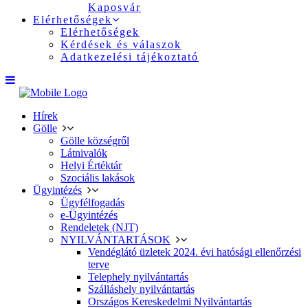
Kaposvár
Elérhetőségek
Elérhetőségek
Kérdések és válaszok
Adatkezelési tájékoztató
Hírek
Gölle
Gölle községről
Látnivalók
Helyi Értéktár
Szociális lakások
Ügyintézés
Ügyfélfogadás
e-Ügyintézés
Rendeletek (NJT)
NYILVÁNTARTÁSOK
Vendéglátó üzletek 2024. évi hatósági ellenőrzési
terve
Telephely nyilvántartás
Szálláshely nyilvántartás
Országos Kereskedelmi Nyilvántartás