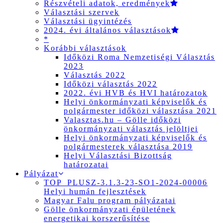
Részvételi adatok, eredmények
Választási szervek
Választási ügyintézés
2024. évi általános választások
*
Korábbi választások
Időközi Roma Nemzetiségi Választás
2023
Választás 2022
Időközi választás 2022
2022. évi HVB és HVI határozatok
Helyi önkormányzati képviselők és
polgármester időközi választása 2021
Valasztas.hu – Gölle időközi
önkormányzati választás jelöltjei
Helyi önkormányzati képviselők és
polgármesterek választása 2019
Helyi Választási Bizottság
határozatai
Pályázat
TOP_PLUSZ-3.1.3-23-SO1-2024-00006
Helyi humán fejlesztések
Magyar Falu program pályázatai
Gölle önkormányzati épületének
energetikai korszerűsítése