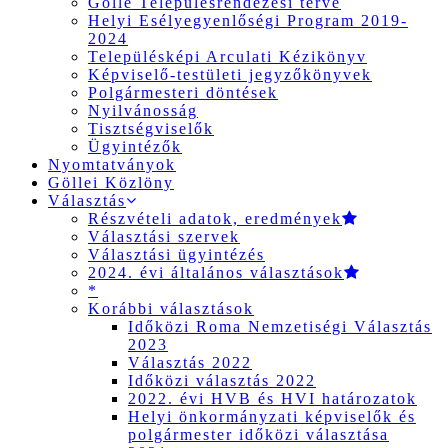
Gölle Településrendezési terve
Helyi Esélyegyenlőségi Program 2019-
2024
Településképi Arculati Kézikönyv
Képviselő-testületi jegyzőkönyvek
Polgármesteri döntések
Nyilvánosság
Tisztségviselők
Ügyintézők
Nyomtatványok
Göllei Közlöny
Választás
Részvételi adatok, eredmények
Választási szervek
Választási ügyintézés
2024. évi általános választások
*
Korábbi választások
Időközi Roma Nemzetiségi Választás
2023
Választás 2022
Időközi választás 2022
2022. évi HVB és HVI határozatok
Helyi önkormányzati képviselők és
polgármester időközi választása