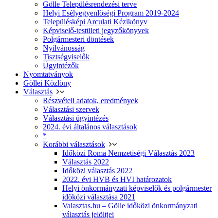
Gölle Településrendezési terve
Helyi Esélyegyenlőségi Program 2019-2024
Településképi Arculati Kézikönyv
Képviselő-testületi jegyzőkönyvek
Polgármesteri döntések
Nyilvánosság
Tisztségviselők
Ügyintézők
Nyomtatványok
Göllei Közlöny
Választás
Részvételi adatok, eredmények
Választási szervek
Választási ügyintézés
2024. évi általános választások
*
Korábbi választások
Időközi Roma Nemzetiségi Választás 2023
Választás 2022
Időközi választás 2022
2022. évi HVB és HVI határozatok
Helyi önkormányzati képviselők és polgármester
időközi választása 2021
Valasztas.hu – Gölle időközi önkormányzati
választás jelöltjei