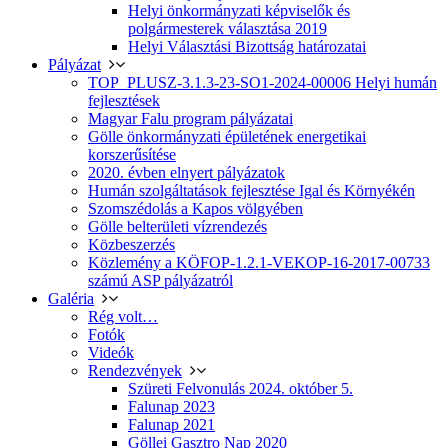
Helyi önkormányzati képviselők és
polgármesterek választása 2019
Helyi Választási Bizottság határozatai
Pályázat
TOP_PLUSZ-3.1.3-23-SO1-2024-00006 Helyi humán
fejlesztések
Magyar Falu program pályázatai
Gölle önkormányzati épületének energetikai
korszerűsítése
2020. évben elnyert pályázatok
Humán szolgáltatások fejlesztése Igal és Környékén
Szomszédolás a Kapos völgyében
Gölle belterületi vízrendezés
Közbeszerzés
Közlemény a KÖFOP-1.2.1-VEKOP-16-2017-00733
számú ASP pályázatról
Galéria
Rég volt…
Fotók
Videók
Rendezvények
Szüreti Felvonulás 2024. október 5.
Falunap 2023
Falunap 2021
Göllei Gasztro Nap 2020