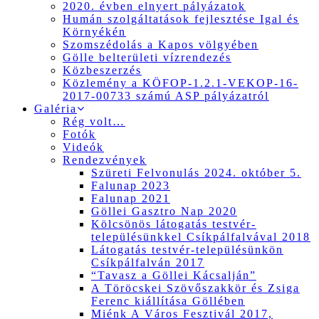
2020. évben elnyert pályázatok
Humán szolgáltatások fejlesztése Igal és
Környékén
Szomszédolás a Kapos völgyében
Gölle belterületi vízrendezés
Közbeszerzés
Közlemény a KÖFOP-1.2.1-VEKOP-16-
2017-00733 számú ASP pályázatról
Galéria
Rég volt…
Fotók
Videók
Rendezvények
Szüreti Felvonulás 2024. október 5.
Falunap 2023
Falunap 2021
Göllei Gasztro Nap 2020
Kölcsönös látogatás testvér-
településünkkel Csíkpálfalvával 2018
Látogatás testvér-településünkön
Csíkpálfalván 2017
“Tavasz a Göllei Kácsalján”
A Töröcskei Szövőszakkör és Zsiga
Ferenc kiállítása Göllében
Miénk A Város Fesztivál 2017,