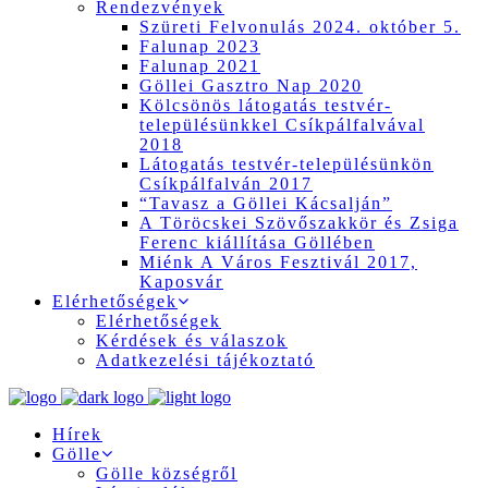
Rendezvények
Szüreti Felvonulás 2024. október 5.
Falunap 2023
Falunap 2021
Göllei Gasztro Nap 2020
Kölcsönös látogatás testvér-
településünkkel Csíkpálfalvával
2018
Látogatás testvér-településünkön
Csíkpálfalván 2017
“Tavasz a Göllei Kácsalján”
A Töröcskei Szövőszakkör és Zsiga
Ferenc kiállítása Göllében
Miénk A Város Fesztivál 2017,
Kaposvár
Elérhetőségek
Elérhetőségek
Kérdések és válaszok
Adatkezelési tájékoztató
Hírek
Gölle
Gölle községről