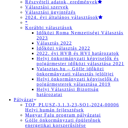
Részvételi adatok, eredmények
Választási szervek
Választási ügyintézés
2024. évi általános választások
*
Korábbi választások
Időközi Roma Nemzetiségi Választás
2023
Választás 2022
Időközi választás 2022
2022. évi HVB és HVI határozatok
Helyi önkormányzati képviselők és
polgármester időközi választása 2021
Valasztas.hu – Gölle időközi
önkormányzati választás jelöltjei
Helyi önkormányzati képviselők és
polgármesterek választása 2019
Helyi Választási Bizottság
határozatai
Pályázat
TOP_PLUSZ-3.1.3-23-SO1-2024-00006
Helyi humán fejlesztések
Magyar Falu program pályázatai
Gölle önkormányzati épületének
energetikai korszerűsítése