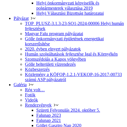
Helyi önkormányzati képviselők és
polgármesterek választása 2019
Helyi Választási Bizottság határozatai
Pályázat
TOP_PLUSZ-3.1.3-23-SO1-2024-00006 Helyi humán
fejlesztések
Magyar Falu program pályázatai
Gölle önkormányzati épületének energetikai
korszerűsítése
2020. évben elnyert pályázatok
Humán szolgáltatások fejlesztése Igal és Környékén
Szomszédolás a Kapos völgyében
Gölle belterületi vízrendezés
Közbeszerzés
Közlemény a KÖFOP-1.2.1-VEKOP-16-2017-00733
számú ASP pályázatról
Galéria
Rég volt…
Fotók
Videók
Rendezvények
Szüreti Felvonulás 2024. október 5.
Falunap 2023
Falunap 2021
Göllei Gasztro Nap 2020