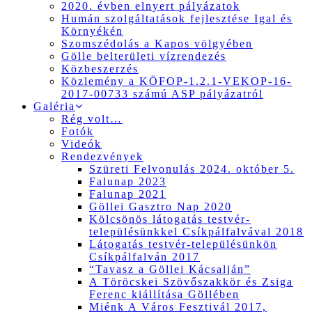
2020. évben elnyert pályázatok
Humán szolgáltatások fejlesztése Igal és
Környékén
Szomszédolás a Kapos völgyében
Gölle belterületi vízrendezés
Közbeszerzés
Közlemény a KÖFOP-1.2.1-VEKOP-16-
2017-00733 számú ASP pályázatról
Galéria
Rég volt…
Fotók
Videók
Rendezvények
Szüreti Felvonulás 2024. október 5.
Falunap 2023
Falunap 2021
Göllei Gasztro Nap 2020
Kölcsönös látogatás testvér-
településünkkel Csíkpálfalvával 2018
Látogatás testvér-településünkön
Csíkpálfalván 2017
“Tavasz a Göllei Kácsalján”
A Töröcskei Szövőszakkör és Zsiga
Ferenc kiállítása Göllében
Miénk A Város Fesztivál 2017,