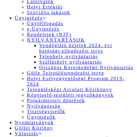
Látnivalók
Helyi Értéktár
Szociális lakások
Ügyintézés
Ügyfélfogadás
e-Ügyintézés
Rendeletek (NJT)
NYILVÁNTARTÁSOK
Vendéglátó üzletek 2024. évi
hatósági ellenőrzési terve
Telephely nyilvántartás
Szálláshely nyilvántartás
Országos Kereskedelmi Nyilvántartás
Gölle Településrendezési terve
Helyi Esélyegyenlőségi Program 2019-
2024
Településképi Arculati Kézikönyv
Képviselő-testületi jegyzőkönyvek
Polgármesteri döntések
Nyilvánosság
Tisztségviselők
Ügyintézők
Nyomtatványok
Göllei Közlöny
Választás