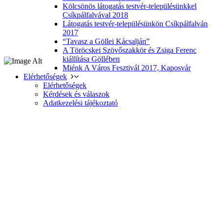
Kölcsönös látogatás testvér-településünkkel
Csíkpálfalvával 2018
Látogatás testvér-településünkön Csíkpálfalván
2017
“Tavasz a Göllei Kácsalján”
A Töröcskei Szövőszakkör és Zsiga Ferenc
kiállítása Göllében
Miénk A Város Fesztivál 2017, Kaposvár
Elérhetőségek
Elérhetőségek
Kérdések és válaszok
Adatkezelési tájékoztató