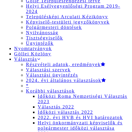
Gölle Településrendezési terve
Helyi Esélyegyenlőségi Program 2019-
2024
Településképi Arculati Kézikönyv
Képviselő-testületi jegyzőkönyvek
Polgármesteri döntések
Nyilvánosság
Tisztségviselők
Ügyintézők
Nyomtatványok
Göllei Közlöny
Választás
Részvételi adatok, eredmények
Választási szervek
Választási ügyintézés
2024. évi általános választások
*
Korábbi választások
Időközi Roma Nemzetiségi Választás
2023
Választás 2022
Időközi választás 2022
2022. évi HVB és HVI határozatok
Helyi önkormányzati képviselők és
polgármester időközi választása