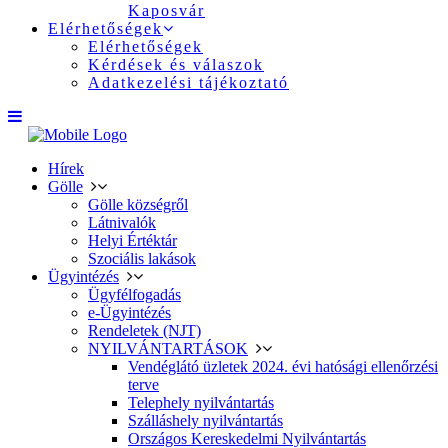
Kaposvár
Elérhetőségek
Elérhetőségek
Kérdések és válaszok
Adatkezelési tájékoztató
Hírek
Gölle
Gölle községről
Látnivalók
Helyi Értéktár
Szociális lakások
Ügyintézés
Ügyfélfogadás
e-Ügyintézés
Rendeletek (NJT)
NYILVÁNTARTÁSOK
Vendéglátó üzletek 2024. évi hatósági ellenőrzési
terve
Telephely nyilvántartás
Szálláshely nyilvántartás
Országos Kereskedelmi Nyilvántartás