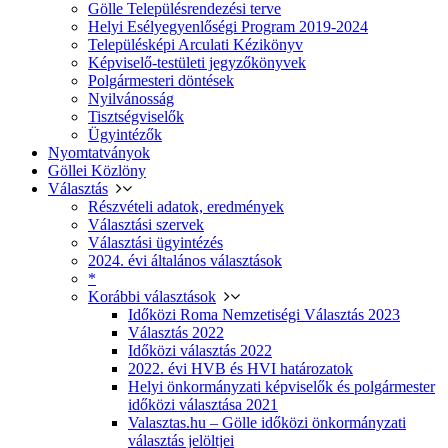
Gölle Településrendezési terve
Helyi Esélyegyenlőségi Program 2019-2024
Településképi Arculati Kézikönyv
Képviselő-testületi jegyzőkönyvek
Polgármesteri döntések
Nyilvánosság
Tisztségviselők
Ügyintézők
Nyomtatványok
Göllei Közlöny
Választás
Részvételi adatok, eredmények
Választási szervek
Választási ügyintézés
2024. évi általános választások
*
Korábbi választások
Időközi Roma Nemzetiségi Választás 2023
Választás 2022
Időközi választás 2022
2022. évi HVB és HVI határozatok
Helyi önkormányzati képviselők és polgármester
időközi választása 2021
Valasztas.hu – Gölle időközi önkormányzati
választás jelöltjei