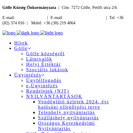
Gölle Község Önkormányzata
| Cím: 7272 Gölle, Petőfi utca 2/b.
E-mail:
jegyzo@golle.hu
| E-mail:
polgarmester@golle.hu
| Tel: +36
(82) 374 016 | Mobil: +36 (30) 219 4064
Hírek
Gölle
Gölle községről
Látnivalók
Helyi Értéktár
Szociális lakások
Ügyintézés
Ügyfélfogadás
e-Ügyintézés
Rendeletek (NJT)
NYILVÁNTARTÁSOK
Vendéglátó üzletek 2024. évi
hatósági ellenőrzési terve
Telephely nyilvántartás
Szálláshely nyilvántartás
Országos Kereskedelmi
Nyilvántartás