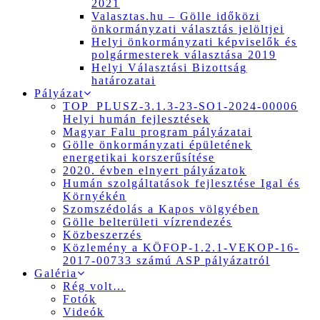
2021
Valasztas.hu – Gölle időközi
önkormányzati választás jelöltjei
Helyi önkormányzati képviselők és
polgármesterek választása 2019
Helyi Választási Bizottság
határozatai
Pályázat
TOP_PLUSZ-3.1.3-23-SO1-2024-00006
Helyi humán fejlesztések
Magyar Falu program pályázatai
Gölle önkormányzati épületének
energetikai korszerűsítése
2020. évben elnyert pályázatok
Humán szolgáltatások fejlesztése Igal és
Környékén
Szomszédolás a Kapos völgyében
Gölle belterületi vízrendezés
Közbeszerzés
Közlemény a KÖFOP-1.2.1-VEKOP-16-
2017-00733 számú ASP pályázatról
Galéria
Rég volt…
Fotók
Videók