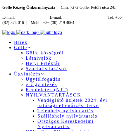
Gölle Község Önkormányzata
| Cím: 7272 Gölle, Petőfi utca 2/b.
E-mail:
jegyzo@golle.hu
| E-mail:
polgarmester@golle.hu
| Tel: +36
(82) 374 016 | Mobil: +36 (30) 219 4064
Hírek
Gölle
Gölle községről
Látnivalók
Helyi Értéktár
Szociális lakások
Ügyintézés
Ügyfélfogadás
e-Ügyintézés
Rendeletek (NJT)
NYILVÁNTARTÁSOK
Vendéglátó üzletek 2024. évi
hatósági ellenőrzési terve
Telephely nyilvántartás
Szálláshely nyilvántartás
Országos Kereskedelmi
Nyilvántartás