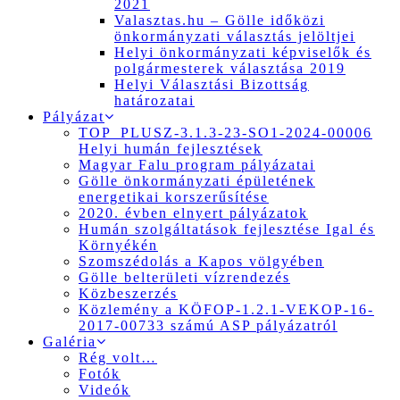
2021
Valasztas.hu – Gölle időközi
önkormányzati választás jelöltjei
Helyi önkormányzati képviselők és
polgármesterek választása 2019
Helyi Választási Bizottság
határozatai
Pályázat
TOP_PLUSZ-3.1.3-23-SO1-2024-00006
Helyi humán fejlesztések
Magyar Falu program pályázatai
Gölle önkormányzati épületének
energetikai korszerűsítése
2020. évben elnyert pályázatok
Humán szolgáltatások fejlesztése Igal és
Környékén
Szomszédolás a Kapos völgyében
Gölle belterületi vízrendezés
Közbeszerzés
Közlemény a KÖFOP-1.2.1-VEKOP-16-
2017-00733 számú ASP pályázatról
Galéria
Rég volt…
Fotók
Videók