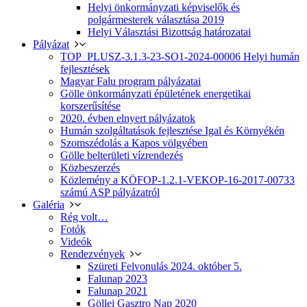
Helyi önkormányzati képviselők és
polgármesterek választása 2019
Helyi Választási Bizottság határozatai
Pályázat
TOP_PLUSZ-3.1.3-23-SO1-2024-00006 Helyi humán
fejlesztések
Magyar Falu program pályázatai
Gölle önkormányzati épületének energetikai
korszerűsítése
2020. évben elnyert pályázatok
Humán szolgáltatások fejlesztése Igal és Környékén
Szomszédolás a Kapos völgyében
Gölle belterületi vízrendezés
Közbeszerzés
Közlemény a KÖFOP-1.2.1-VEKOP-16-2017-00733
számú ASP pályázatról
Galéria
Rég volt…
Fotók
Videók
Rendezvények
Szüreti Felvonulás 2024. október 5.
Falunap 2023
Falunap 2021
Göllei Gasztro Nap 2020