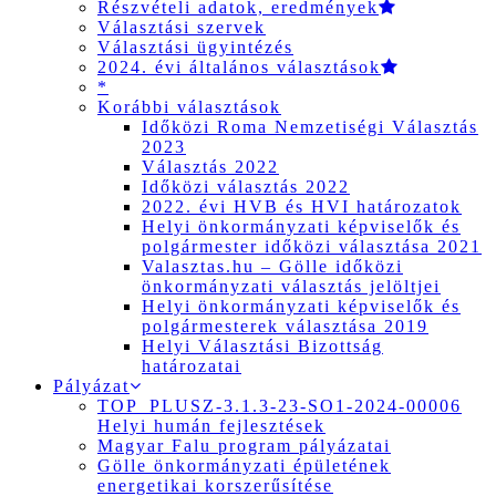
Részvételi adatok, eredmények
Választási szervek
Választási ügyintézés
2024. évi általános választások
*
Korábbi választások
Időközi Roma Nemzetiségi Választás
2023
Választás 2022
Időközi választás 2022
2022. évi HVB és HVI határozatok
Helyi önkormányzati képviselők és
polgármester időközi választása 2021
Valasztas.hu – Gölle időközi
önkormányzati választás jelöltjei
Helyi önkormányzati képviselők és
polgármesterek választása 2019
Helyi Választási Bizottság
határozatai
Pályázat
TOP_PLUSZ-3.1.3-23-SO1-2024-00006
Helyi humán fejlesztések
Magyar Falu program pályázatai
Gölle önkormányzati épületének
energetikai korszerűsítése