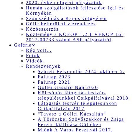
2020. évben elnyert pályázatok
Humán szolgáltatások fejlesztése Igal és
Környékén
Szomszédolás a Kapos völgyében
Gölle belterületi vízrendezés
Közbeszerzés
Közlemény a KÖFOP-1.2.1-VEKOP-16-
2017-00733 számú ASP pályázatról
Galéria
Rég volt…
Fotók
Videók
Rendezvények
Szüreti Felvonulás 2024. október 5.
Falunap 2023
Falunap 2021
Göllei Gasztro Nap 2020
Kölcsönös látogatás testvér-
településünkkel Csíkpálfalvával 2018
Látogatás testvér-településünkön
Csíkpálfalván 2017
“Tavasz a Göllei Kácsalján”
A Töröcskei Szövőszakkör és Zsiga
Ferenc kiállítása Göllében
Miénk A Város Fesztivál 2017,