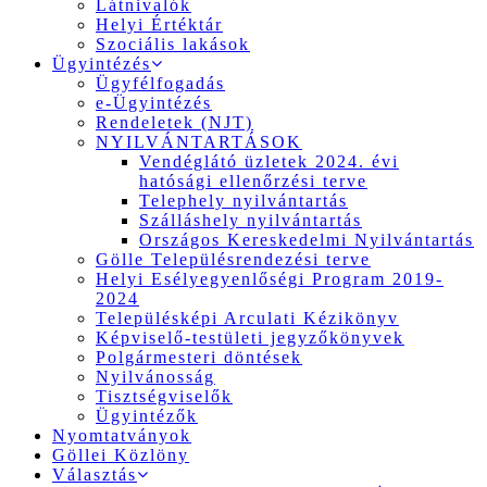
Látnivalók
Helyi Értéktár
Szociális lakások
Ügyintézés
Ügyfélfogadás
e-Ügyintézés
Rendeletek (NJT)
NYILVÁNTARTÁSOK
Vendéglátó üzletek 2024. évi
hatósági ellenőrzési terve
Telephely nyilvántartás
Szálláshely nyilvántartás
Országos Kereskedelmi Nyilvántartás
Gölle Településrendezési terve
Helyi Esélyegyenlőségi Program 2019-
2024
Településképi Arculati Kézikönyv
Képviselő-testületi jegyzőkönyvek
Polgármesteri döntések
Nyilvánosság
Tisztségviselők
Ügyintézők
Nyomtatványok
Göllei Közlöny
Választás