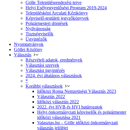
Gölle Településrendezési terve
Helyi Esélyegyenlőségi Program 2019-2024
Településképi Arculati Kézikönyv
Képviselő-testületi jegyzőkönyvek
Polgármesteri döntések
Nyilvánosság
Tisztségviselők
Ügyintézők
Nyomtatványok
Göllei Közlöny
Választás
Részvételi adatok, eredmények
Választási szervek
Választási ügyintézés
2024. évi általános választások
*
Korábbi választások
Időközi Roma Nemzetiségi Választás 2023
Választás 2022
Időközi választás 2022
2022. évi HVB és HVI határozatok
Helyi önkormányzati képviselők és polgármester
időközi választása 2021
Valasztas.hu – Gölle időközi önkormányzati
választás jelöltjei