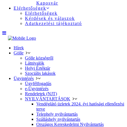
Kaposvár
Elérhetőségek
Elérhetőségek
Kérdések és válaszok
Adatkezelési tájékoztató
Hírek
Gölle
Gölle községről
Látnivalók
Helyi Értéktár
Szociális lakások
Ügyintézés
Ügyfélfogadás
e-Ügyintézés
Rendeletek (NJT)
NYILVÁNTARTÁSOK
Vendéglátó üzletek 2024. évi hatósági ellenőrzési
terve
Telephely nyilvántartás
Szálláshely nyilvántartás
Országos Kereskedelmi Nyilvántartás