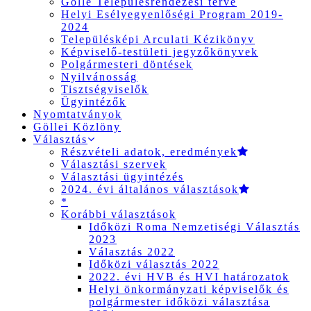
Gölle Településrendezési terve
Helyi Esélyegyenlőségi Program 2019-
2024
Településképi Arculati Kézikönyv
Képviselő-testületi jegyzőkönyvek
Polgármesteri döntések
Nyilvánosság
Tisztségviselők
Ügyintézők
Nyomtatványok
Göllei Közlöny
Választás
Részvételi adatok, eredmények
Választási szervek
Választási ügyintézés
2024. évi általános választások
*
Korábbi választások
Időközi Roma Nemzetiségi Választás
2023
Választás 2022
Időközi választás 2022
2022. évi HVB és HVI határozatok
Helyi önkormányzati képviselők és
polgármester időközi választása