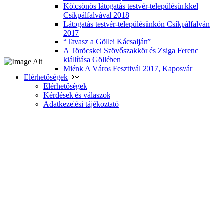
Kölcsönös látogatás testvér-településünkkel
Csíkpálfalvával 2018
Látogatás testvér-településünkön Csíkpálfalván
2017
“Tavasz a Göllei Kácsalján”
A Töröcskei Szövőszakkör és Zsiga Ferenc
kiállítása Göllében
Miénk A Város Fesztivál 2017, Kaposvár
Elérhetőségek
Elérhetőségek
Kérdések és válaszok
Adatkezelési tájékoztató