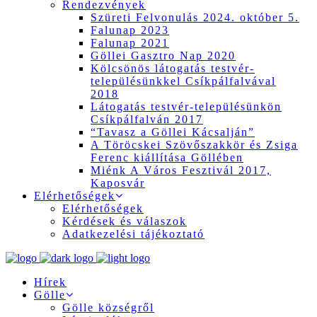
Rendezvények
Szüreti Felvonulás 2024. október 5.
Falunap 2023
Falunap 2021
Göllei Gasztro Nap 2020
Kölcsönös látogatás testvér-
településünkkel Csíkpálfalvával
2018
Látogatás testvér-településünkön
Csíkpálfalván 2017
“Tavasz a Göllei Kácsalján”
A Töröcskei Szövőszakkör és Zsiga
Ferenc kiállítása Göllében
Miénk A Város Fesztivál 2017,
Kaposvár
Elérhetőségek
Elérhetőségek
Kérdések és válaszok
Adatkezelési tájékoztató
Hírek
Gölle
Gölle községről